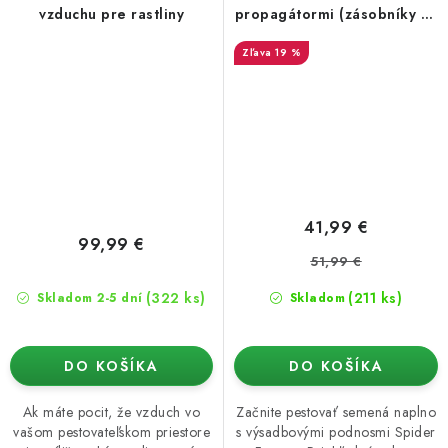
vzduchu pre rastliny
propagátormi (zásobníky na
štartovanie semien)
19 %
41,99 €
99,99 €
51,99 €
(322 ks)
(211 ks)
Skladom 2-5 dní
Skladom
DO KOŠÍKA
DO KOŠÍKA
Ak máte pocit, že vzduch vo
Začnite pestovať semená naplno
vašom pestovateľskom priestore
s výsadbovými podnosmi Spider