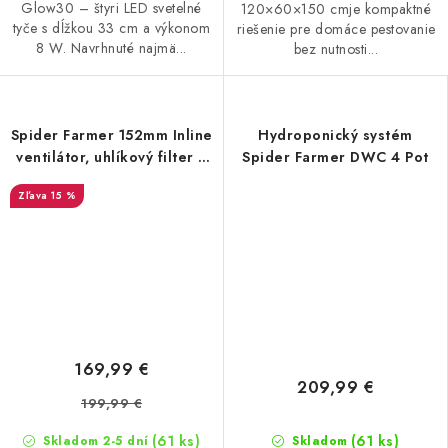
Glow30 – štyri LED svetelné
120×60×150 cmje kompaktné
tyče s dĺžkou 33 cm a výkonom
riešenie pre domáce pestovanie
8 W. Navrhnuté najmä...
bez nutnosti...
Spider Farmer 152mm Inline
Hydroponický systém
ventilátor, uhlíkový filter a
Spider Farmer DWC 4 Pot
regulátor otáčok
15 %
169,99 €
209,99 €
199,99 €
(61 ks)
(61 ks)
Skladom 2-5 dní
Skladom