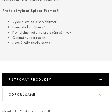
Podmienky o ochrane osobných údajov
Prečo si vybrať Spider Farmer?
Vysoká kvalita a spoľahlivosť
Energetická účinnosť
Kompletné riešenie pre začiatočníkov
Optimálny rast rastlín
Skvelý zákaznícky servis
FILTROVAŤ PRODUKTY
V
R
ODPORÚČAME
ý
a
p
d
Stránka
1
z
2
-
49
položiek celkom