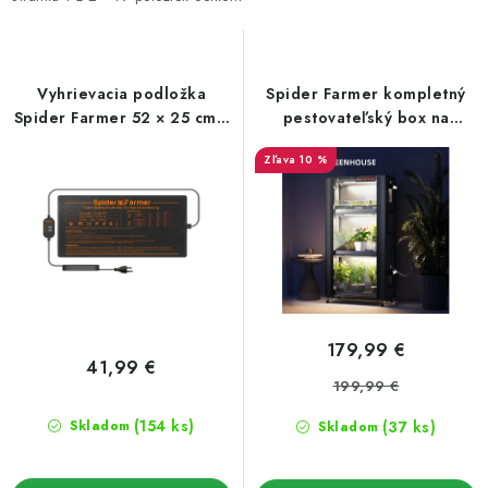
i
e
s
n
p
i
r
e
Vyhrievacia podložka
Spider Farmer kompletný
o
p
Spider Farmer 52 × 25 cm s
pestovateľský box na
reguláciou teploty
predpestovanie, 4
d
r
10 %
poschodia – 108 W
u
o
k
d
t
u
o
k
v
t
o
179,99 €
v
41,99 €
199,99 €
(154 ks)
(37 ks)
Skladom
Skladom