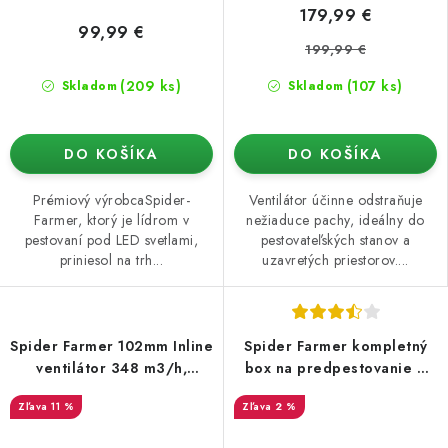
179,99 €
99,99 €
199,99 €
(209 ks)
(107 ks)
Skladom
Skladom
DO KOŠÍKA
DO KOŠÍKA
Prémiový výrobcaSpider-
Ventilátor účinne odstraňuje
Farmer, ktorý je lídrom v
nežiaduce pachy, ideálny do
pestovaní pod LED svetlami,
pestovateľských stanov a
priniesol na trh...
uzavretých priestorov....
Spider Farmer 102mm Inline
Spider Farmer kompletný
ventilátor 348 m3/h,
box na predpestovanie 6
regulátor otáčok
úrovní
11 %
2 %