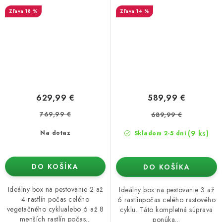
ventilátor (automatické
ventilátor (manuálne
18 %
14 %
ovládanie)
ovládanie)
629,99 €
589,99 €
769,99 €
689,99 €
(9 ks)
Na dotaz
Skladom 2-5 dní
DO KOŠÍKA
DO KOŠÍKA
Ideálny box na pestovanie 2 až
Ideálny box na pestovanie 3 až
4 rastlín počas celého
6 rastlínpočas celého rastového
vegetačného cyklualebo 6 až 8
cyklu. Táto kompletná súprava
menších rastlín počas...
ponúka...