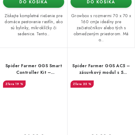
DO KOŠÍKA
DO KOŠÍKA
Získajte kompletné riešenie pre
Growbox s rozmermi 70 x 70 x
domáce pestovanie rastlín, ako
160 cmJe ideálny pre
sú bylinky, mikroklíčky či
začiatočníkov alebo tých s
sadenice. Tento...
obmedzeným priestorom. Má
o...
Spider Farmer GGS Smart
Spider Farmer GGS AC5 –
Controller Kit –
zásuvkový modul s 5
inteligentný ovládací modul
výstupmi pre pokročilé
19 %
25 %
riadenie klímy