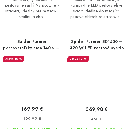
pestovanie rastlínNa použitie v
kompaktné LED pestovateľské
interiéri, ideálny pre materskú
svetlo ideálne do menších
rastlinu alebo...
pestovateľských priestorov a...
Spider Farmer
Spider Farmer SE4500 –
pestovateľský stan 140 × 70
320 W LED rastové svetlo
× 200 cm Pro
15 %
19 %
169,99 €
369,98 €
199,99 €
460 €