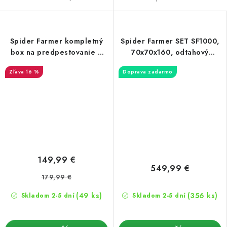
Spider Farmer kompletný
Spider Farmer SET SF1000,
box na predpestovanie 4
70x70x160, odtahový
úrovne
ventilátor - ovládanie
16 %
Doprava zadarmo
vlhkosti/teploty
149,99 €
549,99 €
179,99 €
(49 ks)
(356 ks)
Skladom 2-5 dní
Skladom 2-5 dní