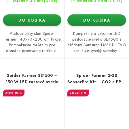
(31 ks)
(78 ks)
Skladom 2-5 dní
Skladom 2-5 dní
DO KOŠÍKA
DO KOŠÍKA
Pestovateľský stan Spider
Kompaktné a výkonné LED
Farmer 140×70×200 cm Proje
pestovacie svetlo SE4500 s
kompaktným riešením pre
diódami Samsung LM301H EVO
domáce pestovanie rastlín v...
zaručuje vysoký svetelný...
Spider Farmer SE1500 –
Spider Farmer GGS
150 W LED rastové svetlo
SensorPro Kit – CO2 a PPFD
senzory
10 %
13 %