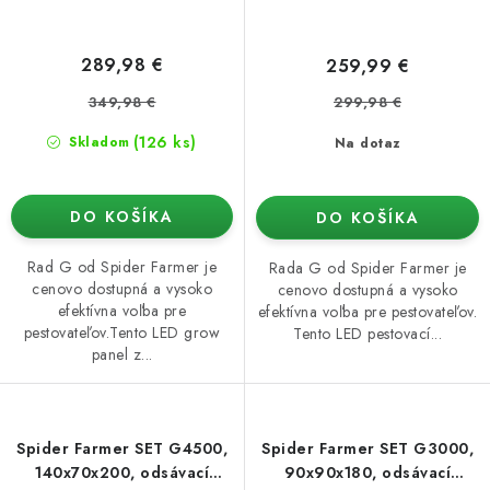
289,98 €
259,99 €
349,98 €
299,98 €
(126 ks)
Skladom
Na dotaz
DO KOŠÍKA
DO KOŠÍKA
Rad G od Spider Farmer je
Rada G od Spider Farmer je
cenovo dostupná a vysoko
cenovo dostupná a vysoko
efektívna voľba pre
efektívna voľba pre pestovateľov.
pestovateľov.Tento LED grow
Tento LED pestovací...
panel z...
Spider Farmer SET G4500,
Spider Farmer SET G3000,
140x70x200, odsávací
90x90x180, odsávací