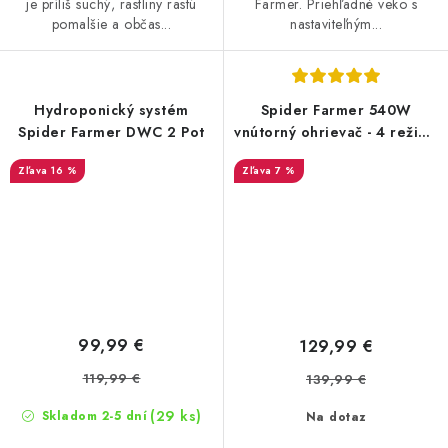
je príliš suchý, rastliny rastú
Farmer. Priehľadné veko s
pomalšie a občas...
nastaviteľným...
Hydroponický systém
Spider Farmer 540W
Spider Farmer DWC 2 Pot
vnútorný ohrievač - 4 režimy
+ 24-hodinový časovač
16 %
7 %
99,99 €
129,99 €
119,99 €
139,99 €
(29 ks)
Skladom 2-5 dní
Na dotaz