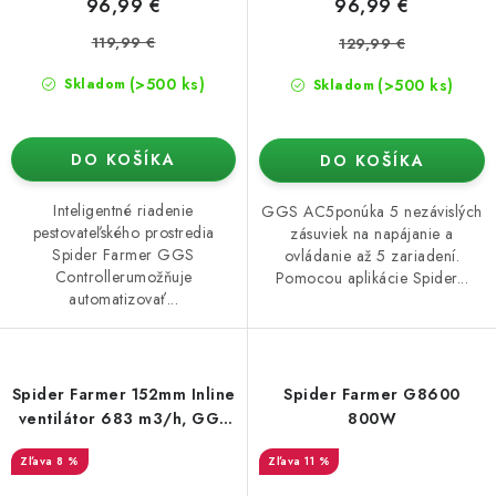
96,99 €
96,99 €
119,99 €
129,99 €
(>500 ks)
(>500 ks)
Skladom
Skladom
DO KOŠÍKA
DO KOŠÍKA
Inteligentné riadenie
GGS AC5ponúka 5 nezávislých
pestovateľského prostredia
zásuviek na napájanie a
Spider Farmer GGS
ovládanie až 5 zariadení.
Controllerumožňuje
Pomocou aplikácie Spider...
automatizovať...
Spider Farmer 152mm Inline
Spider Farmer G8600
ventilátor 683 m3/h, GGS
800W
regulátor
8 %
11 %