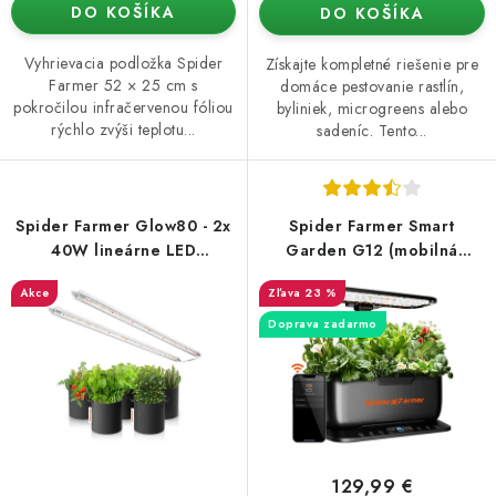
DO KOŠÍKA
DO KOŠÍKA
Vyhrievacia podložka Spider
Získajte kompletné riešenie pre
Farmer 52 × 25 cm s
domáce pestovanie rastlín,
pokročilou infračervenou fóliou
byliniek, microgreens alebo
rýchlo zvýši teplotu...
sadeníc. Tento...
Spider Farmer Glow80 - 2x
Spider Farmer Smart
40W lineárne LED
Garden G12 (mobilná
osvetlenie
aplikácia)
Akce
23 %
Doprava zadarmo
129,99 €