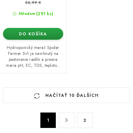
56,99 €
(291 ks)
Skladom
DO KOŠÍKA
Hydroponický merač Spider
Farmer 5v1 je navrhnutý na
pestovanie rastlín a presne
meria pH, EC, TDS, teplotu...
O
NAČÍTAŤ 10 ĎALŠÍCH
v
l
á
S
d
1
2
t
a
r