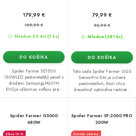
179,99 €
79,99 €
199,99 €
92,99 €
(7 ks)
(291 ks)
Skladom 2-5 dní
Skladom
DO KOŠÍKA
DO KOŠÍKA
Spider Farmer SE1500
Táto sada Spider Farmer GGS
150WLED pestovateľský panel s
SensorPro Kits je určená
diódami SamsungLM301H
pestovateľom, ktorí chcú
EVOje výbornou voľbou pre...
dosiahnuť optimálne rastové...
Spider Farmer G5000
Spider Farmer SF-2000 PRO
480W
200W
10 %
Darček zdarma