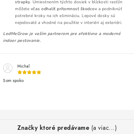
strapky
. Umiestnením týchto dosiek v blízkosti rastlín
môžete
včas odhaliť prítomnosť škodcov
a podniknúť
potrebné kroky na ich elimináciu. Lepové dosky sú
nejedovaté a vhodné na použitie v interiéri aj exteriéri.
LedMeGrow je vaším partnerom pre efektívne a moderné
indoor pestovanie.
Michal
Som spoko
Z
á
Značky ktoré predávame
(a viac...)
p