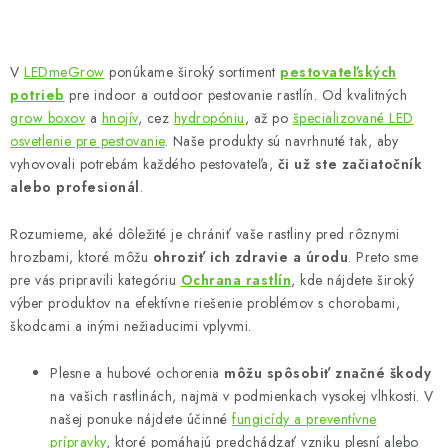
O
v
V
LEDmeGrow
ponúkame široký sortiment
pestovateľských
l
potrieb
pre indoor a outdoor pestovanie rastlín. Od kvalitných
á
grow boxov
a
hnojív
, cez
hydropóniu
, až po
špecializované LED
d
osvetlenie pre pestovanie
. Naše produkty sú navrhnuté tak, aby
vyhovovali potrebám každého pestovateľa,
či už ste začiatočník
a
alebo profesionál
.
c
i
Rozumieme, aké dôležité je chrániť vaše rastliny pred rôznymi
e
hrozbami, ktoré môžu
ohroziť ich zdravie a úrodu
. Preto sme
p
pre vás pripravili kategóriu
Ochrana rastlín
, kde nájdete široký
r
výber produktov na efektívne riešenie problémov s chorobami,
v
škodcami a inými nežiaducimi vplyvmi.
k
y
Plesne a hubové ochorenia
môžu spôsobiť značné škody
na vašich rastlinách, najmä v podmienkach vysokej vlhkosti. V
v
našej ponuke nájdete účinné
fungicídy a preventívne
ý
prípravky
, ktoré pomáhajú predchádzať vzniku plesní alebo