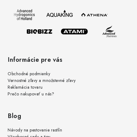
ä
t
i
e
Informácie pre vás
Obchodné podmienky
Vernostné zľavy a množstevné zľavy
Reklamácia tovaru
Prečo nakupovať u nás?
Blog
Návody na pestovanie rastlín
Všeobecné rady a tipy