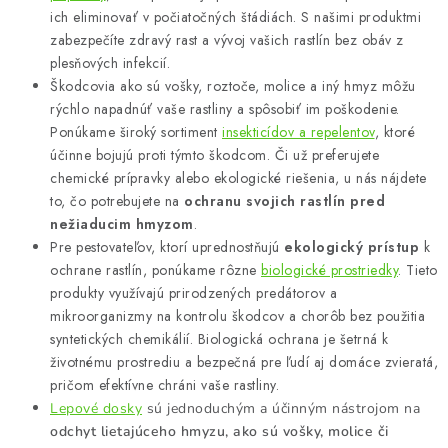
p
ich eliminovať v počiatočných štádiách. S našimi produktmi
i
zabezpečíte zdravý rast a vývoj vašich rastlín bez obáv z
s
plesňových infekcií.
u
Škodcovia ako sú vošky, roztoče, molice a iný hmyz môžu
rýchlo napadnúť vaše rastliny a spôsobiť im poškodenie.
Ponúkame široký sortiment
insekticídov a repelentov
, ktoré
účinne bojujú proti týmto škodcom. Či už preferujete
chemické prípravky alebo ekologické riešenia, u nás nájdete
to, čo potrebujete na
ochranu svojich rastlín pred
nežiaducim hmyzom
.
Pre pestovateľov, ktorí uprednostňujú
ekologický prístup
k
ochrane rastlín, ponúkame rôzne
biologické prostriedky
. Tieto
produkty využívajú prirodzených predátorov a
mikroorganizmy na kontrolu škodcov a chorôb bez použitia
syntetických chemikálií. Biologická ochrana je šetrná k
životnému prostrediu a bezpečná pre ľudí aj domáce zvieratá,
pričom efektívne chráni vaše rastliny.
Lepové dosky
sú jednoduchým a účinným nástrojom na
odchyt lietajúceho hmyzu, ako sú vošky, molice či