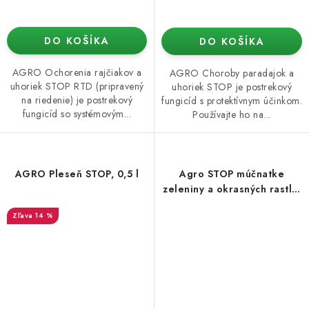
DO KOŠÍKA
DO KOŠÍKA
AGRO Ochorenia rajčiakov a
AGRO Choroby paradajok a
uhoriek STOP RTD (pripravený
uhoriek STOP je postrekový
na riedenie) je postrekový
fungicíd s protektívnym účinkom.
fungicíd so systémovým...
Používajte ho na...
AGRO Pleseň STOP, 0,5 l
Agro STOP múčnatke
zeleniny a okrasných rastlín
10 ml
14 %