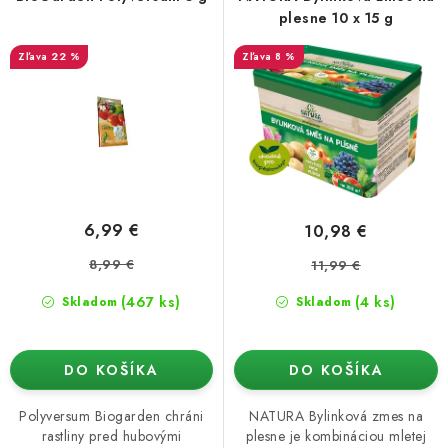
o
p
Podmienky o ochrane osobných údajov
plesne 10 x 15 g
d
r
22 %
8 %
u
o
k
d
t
u
o
k
v
t
o
6,99 €
10,98 €
v
8,99 €
11,99 €
(467 ks)
(4 ks)
Skladom
Skladom
DO KOŠÍKA
DO KOŠÍKA
Polyversum Biogarden chráni
NATURA Bylinková zmes na
rastliny pred hubovými
plesne je kombináciou mletej