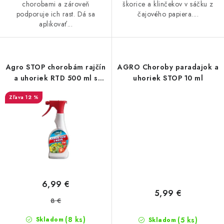
chorobami a zároveň
škorice a klinčekov v sáčku z
podporuje ich rast. Dá sa
čajového papiera....
aplikovať...
Agro STOP chorobám rajčín
AGRO Choroby paradajok a
a uhoriek RTD 500 ml s
uhoriek STOP 10 ml
rozprašovačom
12 %
6,99 €
5,99 €
8 €
(8 ks)
(5 ks)
Skladom
Skladom