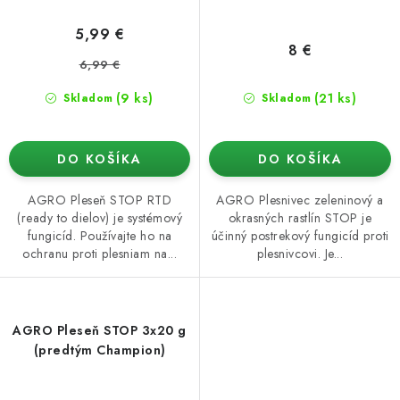
5,99 €
8 €
6,99 €
(9 ks)
(21 ks)
Skladom
Skladom
DO KOŠÍKA
DO KOŠÍKA
AGRO Pleseň STOP RTD
AGRO Plesnivec zeleninový a
(ready to dielov) je systémový
okrasných rastlín STOP je
fungicíd. Používajte ho na
účinný postrekový fungicíd proti
ochranu proti plesniam na...
plesnivcovi. Je...
AGRO Pleseň STOP 3x20 g
(predtým Champion)