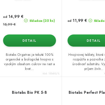
o
o
d
d
u
14,99 €
od
u
11,99 €
(35 ks)
od
Skladom
Sklado
k
15,99 €
k
t
DETAIL
DETAIL
o
o
v
v
Biotabs Orgatrex je tekuté 100%
Hnojivovej tablety, ktoré
organické a biologické hnojivo s
rozpúšťa a pozvoľna 
vysokým obsahom cukrov na rast a
úrodnosť substrátu. Vy
kvet....
príjem živín...
Kód:
100400/1L
Biotabs Bio PK 5-8
Biotabs Perfect Pl