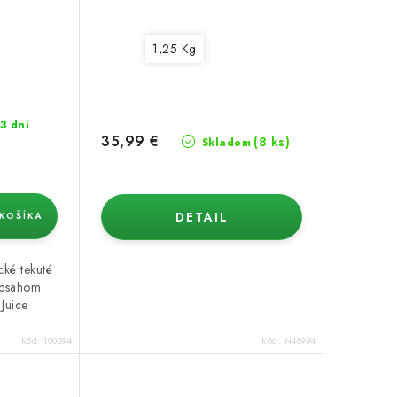
1,25 Kg
3 dní
35,99 €
(8 ks)
Skladom
DETAIL
KOŠÍKA
cké tekuté
obsahom
 Juice
Kód:
100394
Kód:
N48994