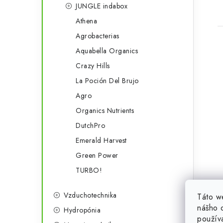
JUNGLE indabox
Athena
Agrobacterias
Aquabella Organics
Crazy Hills
La Poción Del Brujo
Agro
Organics Nutrients
DutchPro
Emerald Harvest
Green Power
TURBO!
Vzduchotechnika
Táto w
nášho o
Hydropónia
použív