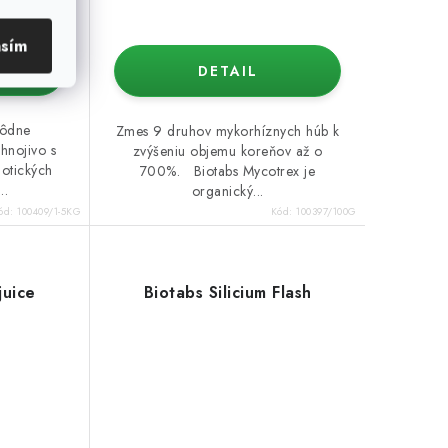
asím
DETAIL
pôdne
Zmes 9 druhov mykorhíznych húb k
hnojivo s
zvýšeniu objemu koreňov až o
otických
700%. Biotabs Mycotrex je
..
organický...
ód:
100409/1-5KG
Kód:
100397/100G
juice
Biotabs Silicium Flash