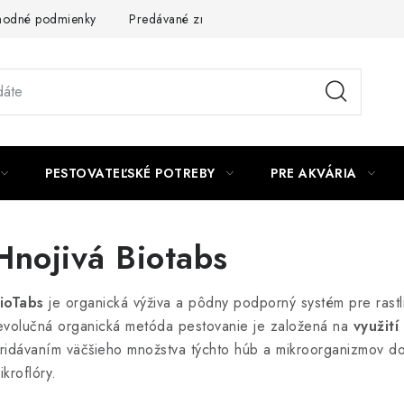
odné podmienky
Predávané značky
Kontakt
Podmienky 
PESTOVATEĽSKÉ POTREBY
PRE AKVÁRIA
Hnojivá Biotabs
ioTabs
je organická výživa a pôdny podporný systém pre rastl
evolučná organická metóda pestovanie je založená na
využit
ridávaním väčšieho množstva týchto húb a mikroorganizmov do
ikroflóry.