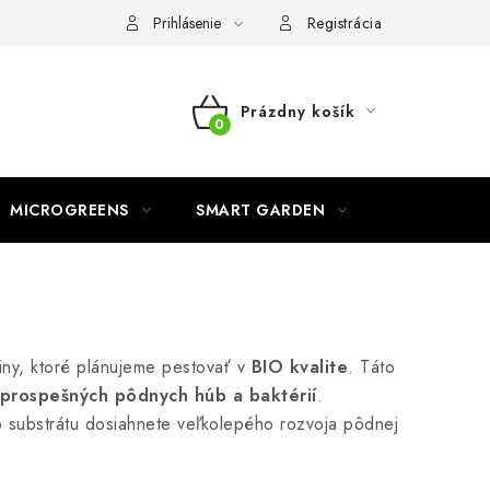
o ochrane osobných údajov
Prihlásenie
Registrácia
Prázdny košík
NÁKUPNÝ
KOŠÍK
MICROGREENS
SMART GARDEN
iny, ktoré plánujeme pestovať v
BIO kvalite
. Táto
í prospešných pôdnych húb a baktérií
.
 substrátu dosiahnete veľkolepého rozvoja pôdnej