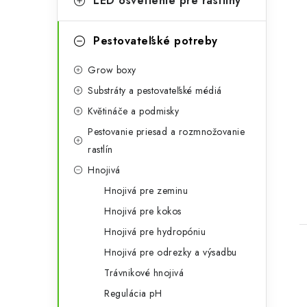
LED osvetlenie pre rastliny
e
g
Pestovateľské potreby
ó
Grow boxy
r
Substráty a pestovateľské médiá
i
t
Květináče a podmisky
e
Pestovanie priesad a rozmnožovanie
rastlín
Hnojivá
Hnojivá pre zeminu
Hnojivá pre kokos
Hnojivá pre hydropóniu
Hnojivá pre odrezky a výsadbu
Trávnikové hnojivá
Regulácia pH