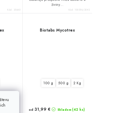
živiny....
Kód:
35660
Kód:
100396/20KS
rex
Biotabs Mycotrex
100 g
500 g
2 Kg
števu
ich
31,99 €
(21 ks)
(42 ks)
od
m
Skladom