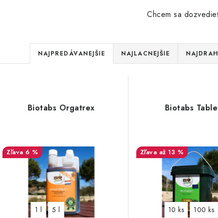
Chcem sa dozvedieť
R
NAJPREDÁVANEJŠIE
NAJLACNEJŠIE
NAJDRAH
a
d
V
e
Biotabs Orgatrex
Biotabs Table
ý
n
p
i
6 %
až 13 %
e
s
p
p
r
r
1 l
5 l
10 ks
100 ks