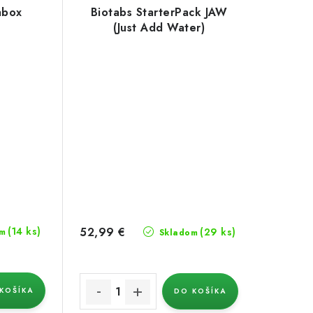
abox
Biotabs StarterPack JAW
(Just Add Water)
52,99 €
(14 ks)
(29 ks)
m
Skladom
KOŠÍKA
DO KOŠÍKA