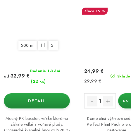
16 %
500 ml
1 l
5 l
24,99 €
Dodanie 1-3 dní
32,99 €
od
Sklado
29,99 €
(22 ks)
DETAIL
DO 
Mocný PK booster, vďaka ktorému
Kompletná výživová sad
získate veľké a voňavé plody.
Perfect Plant Pack pre 
Organické kvapalné hnojivo NPK 2-
pestovanie.