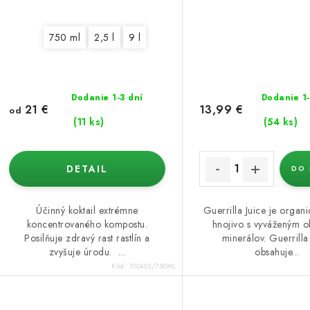
750 ml
2,5 l
9 l
Dodanie 1-3 dní
Dodanie 1-
21 €
13,99 €
od
(11 ks)
(54 ks)
DETAIL
DO 
Účinný koktail extrémne
Guerrilla Juice je organi
koncentrovaného kompostu.
hnojivo s vyváženým 
Posilňuje zdravý rast rastlín a
minerálov. Guerrilla
zvyšuje úrodu. ...
obsahuje...
Kód:
100403/750ML