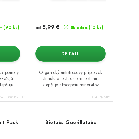
5,99 €
(90 ks)
(10 ks)
od
m
Skladom
DETAIL
 sa pomaly
Organický antistresový prípravok
zvyšujú
stimuluje rast, chráni rastlinu,
lepšujú
zlepšuje absorpciu minerálov
Kód:
100412/10KS
Kód:
N43486
ant Pack
Biotabs Guerillatabs