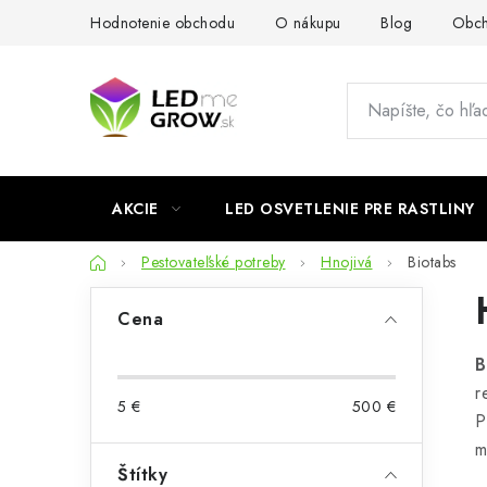
Prejsť
Hodnotenie obchodu
O nákupu
Blog
Obch
na
obsah
AKCIE
LED OSVETLENIE PRE RASTLINY
Domov
Pestovateľské potreby
Hnojivá
Biotabs
B
Cena
o
B
č
r
5
€
500
€
n
P
m
ý
Štítky