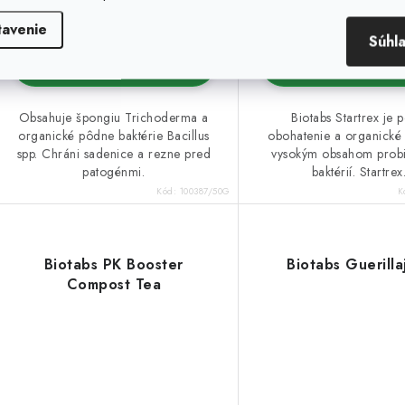
(72 ks)
tavenie
Súhl
DETAIL
DETAIL
Obsahuje špongiu Trichoderma a
Biotabs Startrex je 
organické pôdne baktérie Bacillus
obohatenie a organické 
spp. Chráni sadenice a rezne pred
vysokým obsahom probi
patogénmi.
baktérií. Startrex.
Kód:
100387/50G
K
Biotabs PK Booster
Biotabs Guerilla
Compost Tea