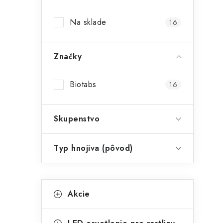
p
Na sklade
16
a
n
Značky
e
l
Biotabs
16
Skupenstvo
Typ hnojiva (pôvod)
i
K
Preskočiť
Akcie
kategórie
a
t