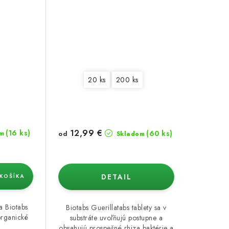
20 ks
200 ks
12,99 €
(16 ks)
(60 ks)
od
m
Skladom
DETAIL
KOŠÍKA
a Biotabs
Biotabs Guerillatabs tablety sa v
organické
substráte uvoľňujú postupne a
obsahujú prospešné rhiza baktérie a