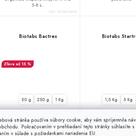
5-8 s...
Kód:
100390/500ML
Biotabs Bactrex
Biotabs Start
až 15 %
50 g
250 g
1 Kg
1,5 Kg
5 Kg
ebová stránka používa súbory cookie, aby vám spríjemnila náv
bchodu. Pokračovaním v prehliadaní tejto stránky súhlasíte s 
Dodanie 1-3 dní
23,99 €
16,99 €
od
od
Sklado
aním v súlade s požiadavkami nariadenia EU.