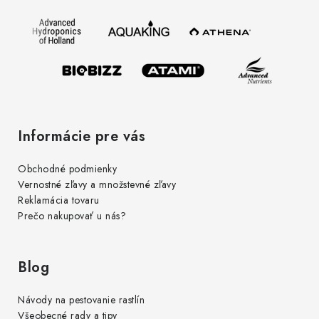
ä
t
i
e
Informácie pre vás
Obchodné podmienky
Vernostné zľavy a množstevné zľavy
Reklamácia tovaru
Prečo nakupovať u nás?
Blog
Návody na pestovanie rastlín
Všeobecné rady a tipy