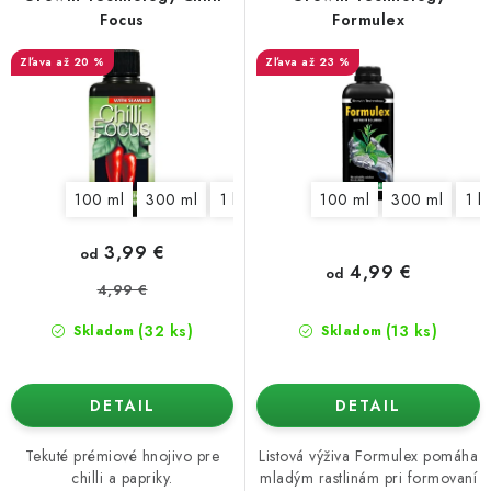
o
p
Podmienky o ochrane osobných údajov
Focus
Formulex
d
r
až 20 %
až 23 %
u
o
k
d
t
u
o
k
100 ml
300 ml
1 l
5 l
100 ml
300 ml
1 l
v
t
o
3,99 €
od
v
4,99 €
od
4,99 €
(32 ks)
(13 ks)
Skladom
Skladom
DETAIL
DETAIL
Tekuté prémiové hnojivo pre
Listová výživa Formulex pomáha
chilli a papriky.
mladým rastlinám pri formovaní