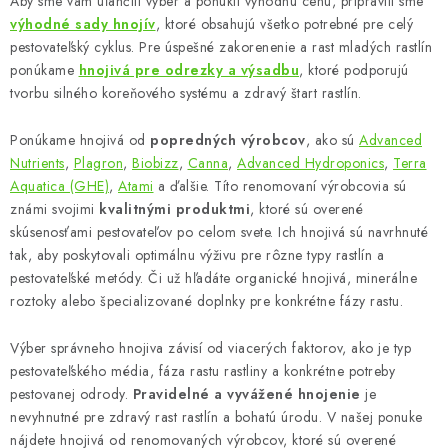
Aby sme vám uľahčili výber a ponúkli výhodnú cenu, pripravili sme
s
výhodné sady hnojív
, ktoré obsahujú všetko potrebné pre celý
u
pestovateľský cyklus. Pre úspešné zakorenenie a rast mladých rastlín
ponúkame
hnojivá pre odrezky a výsadbu
, ktoré podporujú
tvorbu silného koreňového systému a zdravý štart rastlín.
Ponúkame hnojivá od
popredných výrobcov
, ako sú
Advanced
Nutrients
,
Plagron
,
Biobizz
,
Canna
,
Advanced Hydroponics
,
Terra
Aquatica (GHE)
,
Atami
a ďalšie. Títo renomovaní výrobcovia sú
známi svojimi
kvalitnými produktmi
, ktoré sú overené
skúsenosťami pestovateľov po celom svete. Ich hnojivá sú navrhnuté
tak, aby poskytovali optimálnu výživu pre rôzne typy rastlín a
pestovateľské metódy. Či už hľadáte organické hnojivá, minerálne
roztoky alebo špecializované doplnky pre konkrétne fázy rastu.
Výber správneho hnojiva závisí od viacerých faktorov, ako je typ
pestovateľského média, fáza rastu rastliny a konkrétne potreby
pestovanej odrody.
Pravidelné a vyvážené hnojenie
je
nevyhnutné pre zdravý rast rastlín a bohatú úrodu. V našej ponuke
nájdete hnojivá od renomovaných výrobcov, ktoré sú overené