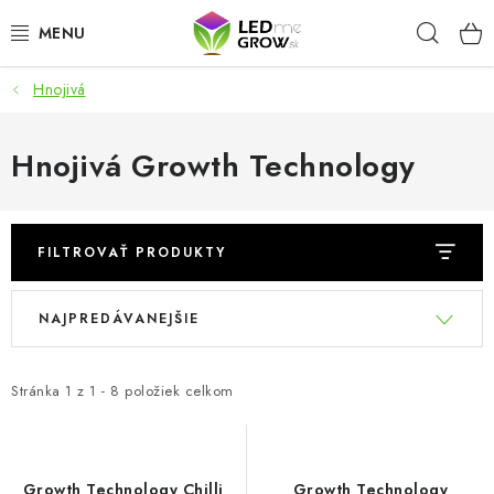
Prejsť
Hľad
na
obsah
Hnojivá
AKCIE
LED OSVETLENIE PRE RASTLINY
Hnojivá Growth Technology
PESTOVATEĽSKÉ POTREBY
FILTROVAŤ PRODUKTY
PRE AKVÁRIA
V
R
NAJPREDÁVANEJŠIE
MICROGREENS
ý
a
p
d
SMART GARDEN
i
e
Stránka
1
z
1
-
8
položiek celkom
s
n
Hodnotenie obchodu
O nákupu
Blog
p
i
Obchodné podmienky
Predávané značky
Kontakt
r
e
Growth Technology Chilli
Growth Technology