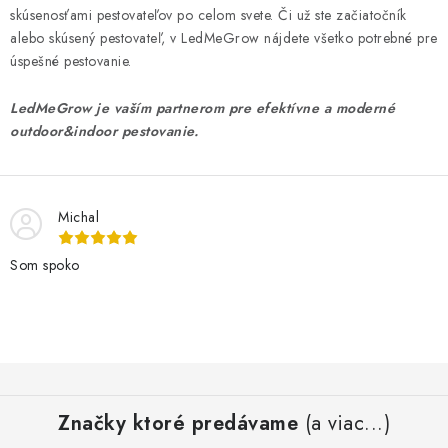
skúsenosťami pestovateľov po celom svete. Či už ste začiatočník
alebo skúsený pestovateľ, v LedMeGrow nájdete všetko potrebné pre
úspešné pestovanie.
LedMeGrow je vaším partnerom pre efektívne a moderné
outdoor&indoor pestovanie.
Michal
Som spoko
Z
á
Značky ktoré predávame
(a viac...)
p