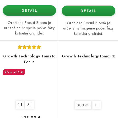
DETAIL
DETAIL
Orchidea Focud Bloom je
Orchidea Focud Bloom je
určená na hnojenie počas fázy
určená na hnojenie počas fázy
kvitnutia orchideí.
kvitnutia orchideí.
Growth Technology Tomato
Growth Technology Ionic PK
Focus
až 6 %
1 l
5 l
300 ml
1 l
13,99 €