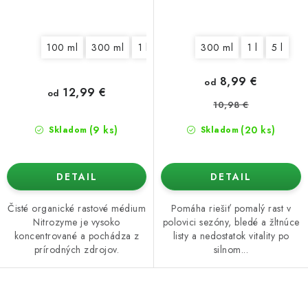
100 ml
300 ml
1 l
300 ml
1 l
5 l
8,99 €
od
12,99 €
od
10,98 €
(9 ks)
(20 ks)
Skladom
Skladom
DETAIL
DETAIL
Čisté organické rastové médium
Pomáha riešiť pomalý rast v
Nitrozyme je vysoko
polovici sezóny, bledé a žltnúce
koncentrované a pochádza z
listy a nedostatok vitality po
prírodných zdrojov.
silnom...