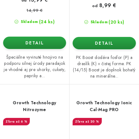
od
8,99 €
od
14,99 €
(24 ks)
(20 ks)
Skladom
Skladom
DETAIL
DETAIL
Špeciálne vyvinuté hnojivo na
PK Boost dodáva fosfor (P) a
podporu silnej úrody paradajok
draslík (K) v čistej forme. PK
je vhodné aj pre uhorky, cukety,
(14/15) Boost je doplnok bohatý
papriky a...
na minerálne...
Growth Technology
Growth Technology Ionic
Nitrozyme
Cal-Mag PRO
až 6 %
až 20 %