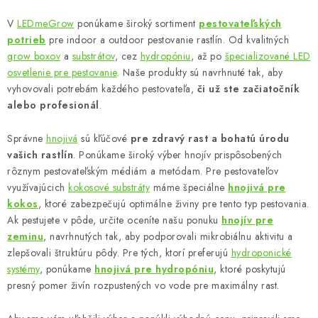
O
v
V
LEDmeGrow
ponúkame široký sortiment
pestovateľských
l
potrieb
pre indoor a outdoor pestovanie rastlín. Od kvalitných
á
grow boxov
a
substrátov
, cez
hydropóniu
, až po
špecializované LED
d
osvetlenie pre pestovanie
. Naše produkty sú navrhnuté tak, aby
vyhovovali potrebám každého pestovateľa,
či už ste začiatočník
a
alebo profesionál
.
c
i
Správne
hnojivá
sú kľúčové
pre zdravý rast a bohatú úrodu
e
vašich rastlín
. Ponúkame široký výber hnojív prispôsobených
p
rôznym pestovateľským médiám a metódam. Pre pestovateľov
r
využívajúcich
kokosové substráty
máme špeciálne
hnojivá pre
v
kokos
, ktoré zabezpečujú optimálne živiny pre tento typ pestovania.
k
Ak pestujete v pôde, určite oceníte našu ponuku
hnojív pre
zeminu
, navrhnutých tak, aby podporovali mikrobiálnu aktivitu a
y
zlepšovali štruktúru pôdy. Pre tých, ktorí preferujú
hydroponické
v
systémy
, ponúkame
hnojivá pre hydropóniu
, ktoré poskytujú
ý
presný pomer živín rozpustených vo vode pre maximálny rast.
p
i