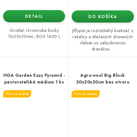
DETAIL
DO KOŠÍKA
Grodan Growcube kocky
Jiffypot je rozložiteľný kvetináč z
10x10x10mm, BOX 1400 L
rašeliny a stlačených drevených
vlákien so zabudovanou
drenážou....
HGA Garden Eazy Pyramid -
Agra-wool Big Block
pestovateľské médium 1 ks
20x20x20cm bez otvoru
Viac za menej
Viac za menej