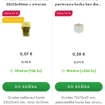
o
p
Podmienky o ochrane osobných údajov
25x25x40mm s otvorom
pestovacia kocka bez diery,
1 ks
d
r
41 %
16 %
u
o
Viac za menej
k
d
t
u
o
k
v
t
o
0,07 €
0,59 €
v
0,12 €
0,71 €
(106 ks)
(>500 ks)
Skladom
Skladom
DO KOŠÍKA
DO KOŠÍKA
Grodan sadbovací kocka
Grodan 75x75x65 mm,
25x25x40 mm, otvor 6x15mm
pestovateľská kocka bez otvoru,