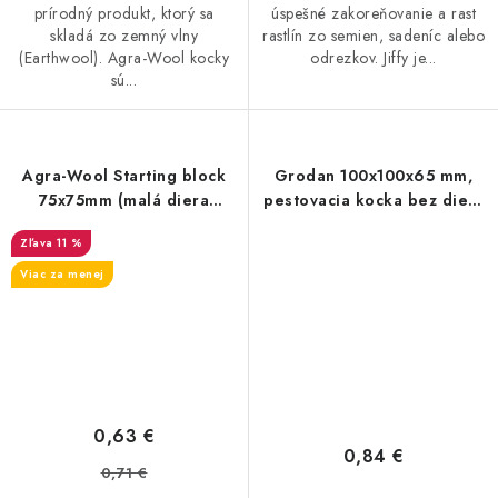
prírodný produkt, ktorý sa
úspešné zakoreňovanie a rast
skladá zo zemný vlny
rastlín zo semien, sadeníc alebo
(Earthwool). Agra-Wool kocky
odrezkov. Jiffy je...
sú...
Agra-Wool Starting block
Grodan 100x100x65 mm,
75x75mm (malá diera
pestovacia kocka bez diery
28/35)
1 ks
11 %
Viac za menej
0,63 €
0,84 €
0,71 €