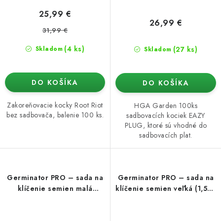
25,99 €
26,99 €
31,99 €
(4 ks)
(27 ks)
Skladom
Skladom
DO KOŠÍKA
DO KOŠÍKA
Zakoreňovacie kocky Root Riot
HGA Garden 100ks
bez sadbovača, balenie 100 ks.
sadbovacích kociek EAZY
PLUG, ktoré sú vhodné do
sadbovacích plat.
Germinator PRO – sada na
Germinator PRO – sada na
klíčenie semien malá
klíčenie semien veľká (1,5x9
(1,5x5,5 cm)
cm)