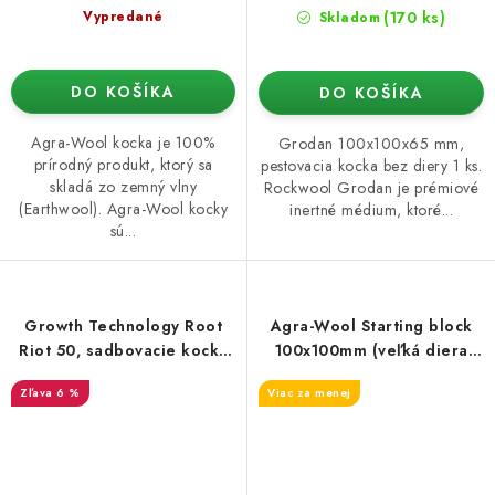
(170 ks)
Vypredané
Skladom
DO KOŠÍKA
DO KOŠÍKA
Agra-Wool kocka je 100%
Grodan 100x100x65 mm,
prírodný produkt, ktorý sa
pestovacia kocka bez diery 1 ks.
skladá zo zemný vlny
Rockwool Grodan je prémiové
(Earthwool). Agra-Wool kocky
inertné médium, ktoré...
sú...
Growth Technology Root
Agra-Wool Starting block
Riot 50, sadbovacie kocky
100x100mm (veľká diera
bez sadbovača (50 ks)
38/35)
6 %
Viac za menej