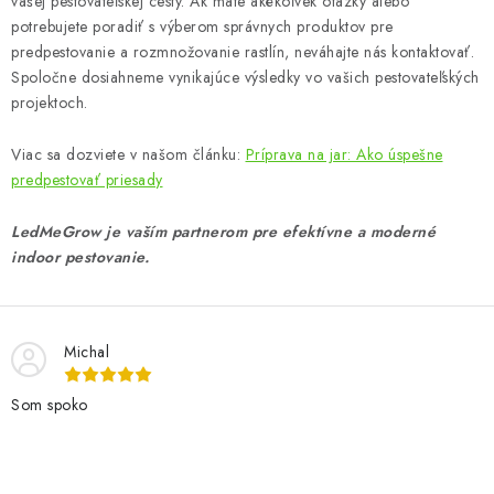
vašej pestovateľskej cesty. Ak máte akékoľvek otázky alebo
potrebujete poradiť s výberom správnych produktov pre
predpestovanie a rozmnožovanie rastlín, neváhajte nás kontaktovať.
Spoločne dosiahneme vynikajúce výsledky vo vašich pestovateľských
projektoch.
Viac sa dozviete v našom článku:
Príprava na jar: Ako úspešne
predpestovať priesady
LedMeGrow je vaším partnerom pre efektívne a moderné
indoor pestovanie.
Michal
Som spoko