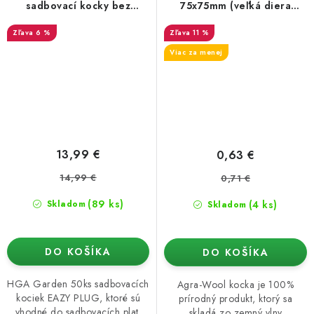
sadbovací kocky bez
75x75mm (veľká diera
sadbovacích (50ks)
38/35)
6 %
11 %
Viac za menej
13,99 €
0,63 €
14,99 €
0,71 €
(89 ks)
(4 ks)
Skladom
Skladom
DO KOŠÍKA
DO KOŠÍKA
HGA Garden 50ks sadbovacích
Agra-Wool kocka je 100%
kociek EAZY PLUG, ktoré sú
prírodný produkt, ktorý sa
vhodné do sadbovacích plat.
skladá zo zemný vlny