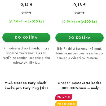
0,15 €
0,18 €
0,17 €
0,21 €
(>500 ks)
(>500 ks)
Skladom
Skladom
DO KOŠÍKA
DO KOŠÍKA
Prírodné sadivové médium pre
Jiffy 7 tabliet (priemer 41 mm).
úspešné zakorenenie a rast
Ideálne na pestovanie rastlín zo
rastlín zo semien, sadeníc alebo
semien a odrezkov. Materiál:...
odrezkov. Jiffy je...
HGA Garden Eazy Block -
Grodan pestovacia kocka
kocka pro Eazy Plug (1ks)
100x100x65mm – malý
otvor 27x40mm
9 %
Viac za menej