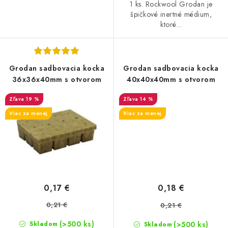
1 ks. Rockwool Grodan je
špičkové inertné médium,
ktoré...
Grodan sadbovacia kocka
Grodan sadbovacia kocka
36x36x40mm s otvorom
40x40x40mm s otvorom
19 %
14 %
Viac za menej
Viac za menej
0,17 €
0,18 €
0,21 €
0,21 €
(>500 ks)
(>500 ks)
Skladom
Skladom