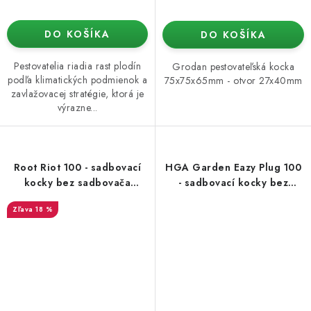
DO KOŠÍKA
DO KOŠÍKA
Pestovatelia riadia rast plodín
Grodan pestovateľská kocka
podľa klimatických podmienok a
75x75x65mm - otvor 27x40mm
zavlažovacej stratégie, ktorá je
výrazne...
Root Riot 100 - sadbovací
HGA Garden Eazy Plug 100
kocky bez sadbovača
- sadbovací kocky bez
(100ks)
sadbovacích (100ks)
18 %