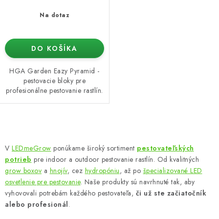
Na dotaz
DO KOŠÍKA
HGA Garden Eazy Pyramid -
pestovacie bloky pre
profesionálne pestovanie rastlín.
O
v
V
LEDmeGrow
ponúkame široký sortiment
pestovateľských
l
potrieb
pre indoor a outdoor pestovanie rastlín. Od kvalitných
á
grow boxov
a
hnojív
, cez
hydropóniu
, až po
špecializované LED
d
osvetlenie pre pestovanie
. Naše produkty sú navrhnuté tak, aby
vyhovovali potrebám každého pestovateľa,
či už ste začiatočník
a
alebo profesionál
.
c