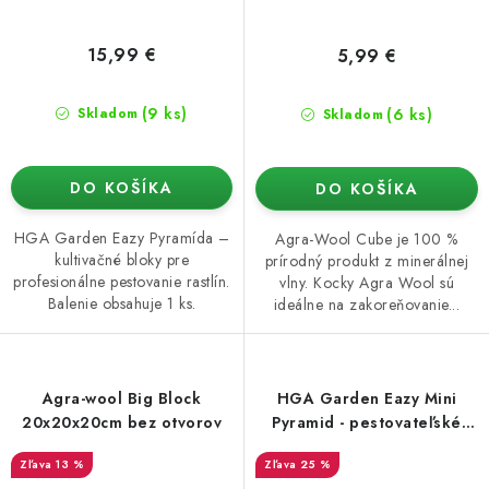
15,99 €
5,99 €
(9 ks)
(6 ks)
Skladom
Skladom
DO KOŠÍKA
DO KOŠÍKA
HGA Garden Eazy Pyramída –
Agra-Wool Cube je 100 %
kultivačné bloky pre
prírodný produkt z minerálnej
profesionálne pestovanie rastlín.
vlny. Kocky Agra Wool sú
Balenie obsahuje 1 ks.
ideálne na zakoreňovanie...
Agra-wool Big Block
HGA Garden Eazy Mini
20x20x20cm bez otvorov
Pyramid - pestovateľské
médium (1ks)
13 %
25 %