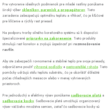
i
Pre vytvorenie ideálnych podmienok pre mladé rastliny ponúkame
e
široký výber
skleníkov, parenísk a propagátorov
. Tieto
p
zariadenia zabezpečujú optimálnu teplotu a vlhkosť, čo je kľúčové
r
pre klíčenie a rýchly rast priesad.
v
k
Na podporu tvorby silného koreňového systému sú k dispozícii
y
špecializované
prípravky na zakorenenie
. Tieto produkty
stimulujú rast koreňov a zvyšujú úspešnosť pri
rozmnožovanie
v
rastlín
.
ý
p
Aby ste zabezpečili rovnomerné a stabilné teplo pre svoje priesady,
i
odporúčame použiť
výhrevné podložky
a
pestovateľské rohože
. Tieto
s
pomôcky udržujú stálu teplotu substrátu, čo je obzvlášť dôležité
u
počas chladnejších mesiacov alebo v menej vyhrievaných
priestoroch.
Pre jednoduchý a efektívny výsev ponúkame
sadbovacie platá
a
sadbovacie kocky
. Sadbovacie platá umožňujú organizovaný
výsev väčšieho množstva semien, zatiaľ čo sadbovacie kocky sú