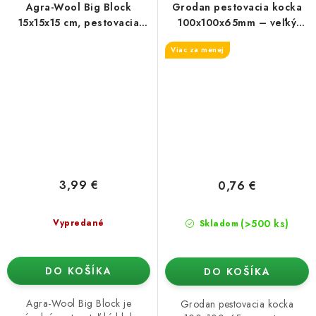
Agra-Wool Big Block
Grodan pestovacia kocka
15x15x15 cm, pestovacia
100x100x65mm – veľký
kocka s veľkým otvorom 1
otvor 42x40mm
Viac za menej
ks
3,99 €
0,76 €
(>500 ks)
Vypredané
Skladom
DO KOŠÍKA
DO KOŠÍKA
Agra-Wool Big Block je
Grodan pestovacia kocka