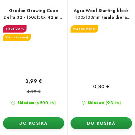
Grodan Growing Cube
Agra-Wool Starting block
Delta 32 - 150x150x142 mm,
100x100mm (malá diera
veľký otvor 40x40 mm
28/35)
20 %
Viac za menej
Viac za menej
3,99 €
0,80 €
4,99 €
(>500 ks)
(93 ks)
Skladom
Skladom
DO KOŠÍKA
DO KOŠÍKA