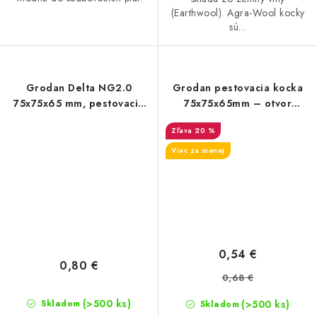
(Earthwool). Agra-Wool kocky
sú...
Grodan Delta NG2.0
Grodan pestovacia kocka
75x75x65 mm, pestovacia
75x75x65mm – otvor
kocka s veľkým otvorom
27x40mm
20 %
42x40 mm, 1 ks
Viac za menej
0,54 €
0,80 €
0,68 €
(>500 ks)
(>500 ks)
Skladom
Skladom