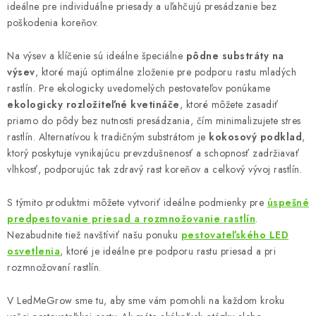
ideálne pre individuálne priesady a uľahčujú presádzanie bez
poškodenia koreňov.
Na výsev a klíčenie sú ideálne špeciálne
pôdne substráty na
výsev
, ktoré majú optimálne zloženie pre podporu rastu mladých
rastlín. Pre ekologicky uvedomelých pestovateľov ponúkame
ekologicky rozložiteľné kvetináče
, ktoré môžete zasadiť
priamo do pôdy bez nutnosti presádzania, čím minimalizujete stres
rastlín. Alternatívou k tradičným substrátom je
kokosový podklad
,
ktorý poskytuje vynikajúcu prevzdušnenosť a schopnosť zadržiavať
vlhkosť, podporujúc tak zdravý rast koreňov a celkový vývoj rastlín.
S týmito produktmi môžete vytvoriť ideálne podmienky pre
úspešné
predpestovanie priesad a rozmnožovanie rastlín
.
Nezabudnite tiež navštíviť našu ponuku
pestovateľského LED
osvetlenia
, ktoré je ideálne pre podporu rastu priesad a pri
rozmnožovaní rastlín.
V LedMeGrow sme tu, aby sme vám pomohli na každom kroku