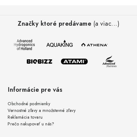
Z
á
Značky ktoré predávame
(a viac...)
p
ä
t
i
e
Informácie pre vás
Obchodné podmienky
Vernostné zľavy a množstevné zľavy
Reklamácia tovaru
Prečo nakupovať u nás?