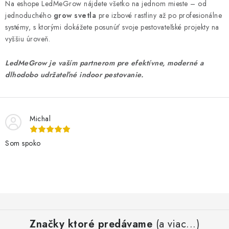
Na eshope LedMeGrow nájdete všetko na jednom mieste – od
jednoduchého
grow svetla
pre izbové rastliny až po profesionálne
systémy, s ktorými dokážete posunúť svoje pestovateľské projekty na
vyššiu úroveň.
LedMeGrow je vaším partnerom pre efektívne, moderné a
dlhodobo udržateľné indoor pestovanie.
Michal
Som spoko
Z
á
Značky ktoré predávame
(a viac...)
p