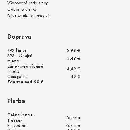
Všeobecné rady a tipy
Odborné články
Dávkovanie pre hnojivá
Doprava
SPS kuriér
5,99 €
SPS - výdajné
5,49 €
miesto
Zásielkovňa výdajné
4,49 €
miesto
Geis paleta
49 €
Zdarma nad 90 €
Platba
Online kartou -
Zdarma
Trustpay
Prevodom
Zdarma