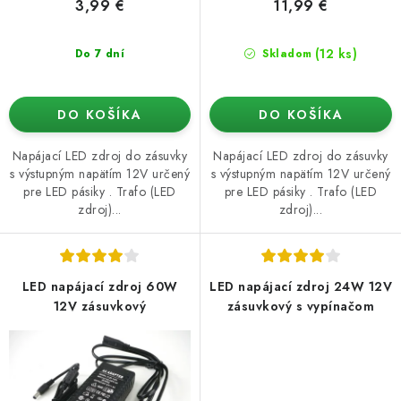
v
3,99 €
11,99 €
(12 ks)
Do 7 dní
Skladom
DO KOŠÍKA
DO KOŠÍKA
Napájací LED zdroj do zásuvky
Napájací LED zdroj do zásuvky
s výstupným napätím 12V určený
s výstupným napätím 12V určený
pre LED pásiky . Trafo (LED
pre LED pásiky . Trafo (LED
zdroj)...
zdroj)...
LED napájací zdroj 60W
LED napájací zdroj 24W 12V
12V zásuvkový
zásuvkový s vypínačom