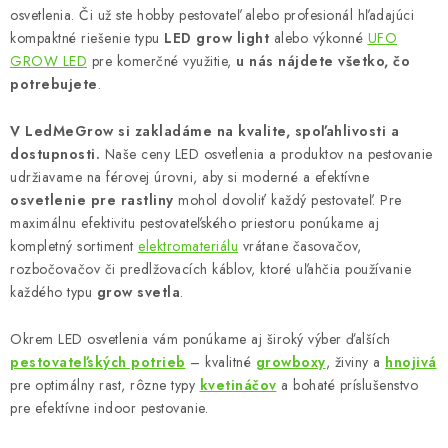
i
osvetlenia. Či už ste hobby pestovateľ alebo profesionál hľadajúci
s
kompaktné riešenie typu
LED grow light
alebo výkonné
UFO
u
GROW LED
pre komerčné využitie,
u nás nájdete všetko, čo
potrebujete
.
V LedMeGrow si zakladáme na kvalite, spoľahlivosti a
dostupnosti.
Naše ceny LED osvetlenia a produktov na pestovanie
udržiavame na férovej úrovni, aby si moderné a efektívne
osvetlenie pre rastliny
mohol dovoliť každý pestovateľ. Pre
maximálnu efektivitu pestovateľského priestoru ponúkame aj
kompletný sortiment
elektromateriálu
vrátane časovačov,
rozbočovačov či predlžovacích káblov, ktoré uľahčia používanie
každého typu
grow svetla
.
Okrem LED osvetlenia vám ponúkame aj široký výber ďalších
pestovateľských potrieb
– kvalitné
growboxy
, živiny a
hnojivá
pre optimálny rast, rôzne typy
kvetináčov
a bohaté príslušenstvo
pre efektívne indoor pestovanie.