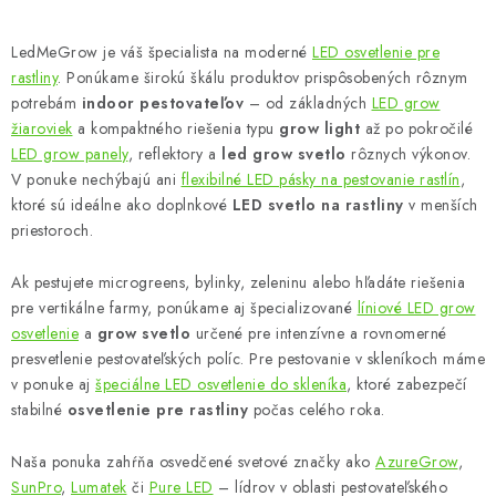
O
v
LedMeGrow je váš špecialista na moderné
LED osvetlenie pre
l
rastliny
. Ponúkame širokú škálu produktov prispôsobených rôznym
á
potrebám
indoor pestovateľov
– od základných
LED grow
d
žiaroviek
a kompaktného riešenia typu
grow light
až po pokročilé
LED grow panely
, reflektory a
led grow svetlo
rôznych výkonov.
a
V ponuke nechýbajú ani
flexibilné LED pásky na pestovanie rastlín
,
c
ktoré sú ideálne ako doplnkové
LED svetlo na rastliny
v menších
i
priestoroch.
e
p
Ak pestujete microgreens, bylinky, zeleninu alebo hľadáte riešenia
r
pre vertikálne farmy, ponúkame aj špecializované
líniové LED grow
v
osvetlenie
a
grow svetlo
určené pre intenzívne a rovnomerné
k
presvetlenie pestovateľských políc. Pre pestovanie v skleníkoch máme
v ponuke aj
špeciálne LED osvetlenie do skleníka
, ktoré zabezpečí
y
stabilné
osvetlenie pre rastliny
počas celého roka.
v
ý
Naša ponuka zahŕňa osvedčené svetové značky ako
AzureGrow
,
p
SunPro
,
Lumatek
či
Pure LED
– lídrov v oblasti pestovateľského