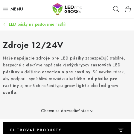
Prejsť
Hľad
na
obsah
LED pásky na pestovanie rastlín
AKCIE
LED OSVETLENIE PRE RASTLINY
Zdroje 12/24V
PESTOVATEĽSKÉ POTREBY
Naše
napájacie zdroje pre LED pásiky
zabezpečujú stabilné,
bezpečné a efektívne napájanie všetkých typov
rastových LED
pásikov
a ďalšieho
osvetlenia pre rastliny
. Sú navrhnuté tak,
PRE AKVÁRIA
aby podporili spoľahlivú prevádzku každého
led pásika pre
rastliny
aj menších riešení typu
grow light
alebo
led grow
MICROGREENS
svetlo
.
SMART GARDEN
Chcem sa dozvedieť viac
Hodnotenie obchodu
O nákupu
Blog
Obchodné podmienky
Predávané značky
Kontakt
FILTROVAŤ PRODUKTY