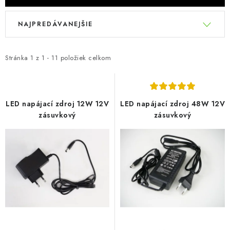
Podmienky o ochrane osobných údajov
V
R
NAJPREDÁVANEJŠIE
ý
a
p
d
i
e
Stránka
1
z
1
-
11
položiek celkom
s
n
p
i
r
e
LED napájací zdroj 12W 12V
LED napájací zdroj 48W 12V
o
p
zásuvkový
zásuvkový
d
r
u
o
k
d
t
u
o
k
v
t
o