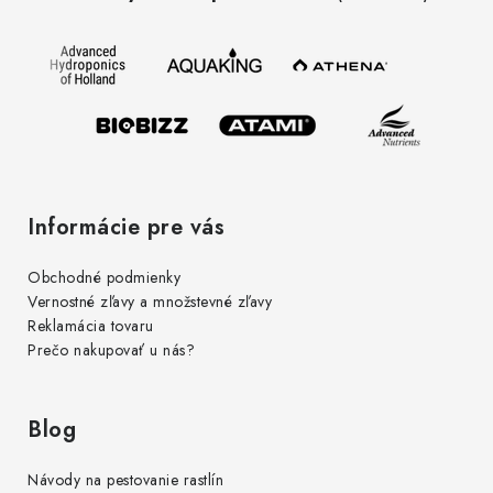
ä
t
i
e
Informácie pre vás
Obchodné podmienky
Vernostné zľavy a množstevné zľavy
Reklamácia tovaru
Prečo nakupovať u nás?
Blog
Návody na pestovanie rastlín