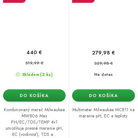
440 €
279,98 €
519,99 €
329,98 €
(3 ks)
Skladom
Na dotaz
DO KOŠÍKA
DO KOŠÍKA
Kombinovaný merač Milwaukee
Multimeter Milwaukee MC811 na
MW806 Max
meranie pH, EC a teploty.
PH/EC/TDS/TEMP 4v1
umožňuje presné meranie pH,
EC (vodivosť), TDS a...