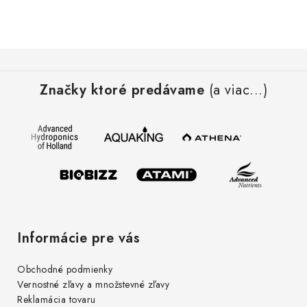
c
i
e
Z
p
á
r
Značky ktoré predávame
(a viac...)
p
v
ä
k
t
y
i
v
e
ý
p
i
s
Informácie pre vás
u
Obchodné podmienky
Vernostné zľavy a množstevné zľavy
Reklamácia tovaru