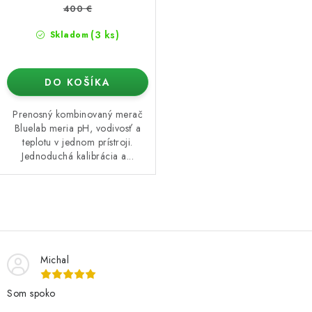
400 €
(3 ks)
Skladom
DO KOŠÍKA
Prenosný kombinovaný merač
Bluelab meria pH, vodivosť a
teplotu v jednom prístroji.
Jednoduchá kalibrácia a...
O
v
l
Michal
á
d
Som spoko
a