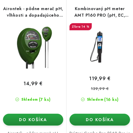
p
i
Podmienky o ochrane osobných údajov
r
e
Airontek - pôdne merač pH,
Kombinovaný pH meter
o
p
vlhkosti a dopadajúceho
AMT P160 PRO (pH, EC,
svetla
PPM, TDS, teplota)
d
r
14 %
u
o
k
d
t
u
o
k
v
t
o
119,99 €
v
14,99 €
139,99 €
(7 ks)
(16 ks)
Skladom
Skladom
DO KOŠÍKA
DO KOŠÍKA