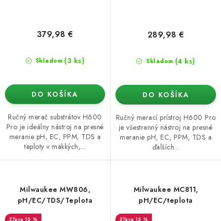
379,98 €
289,98 €
(3 ks)
(4 ks)
Skladom
Skladom
DO KOŠÍKA
DO KOŠÍKA
Ručný merač substrátov H600
Ručný merací prístroj H600 Pro
Pro je ideálny nástroj na presné
je všestranný nástroj na presné
meranie pH, EC, PPM, TDS a
meranie pH, EC, PPM, TDS a
teploty v mäkkých,...
ďalších...
Milwaukee MW806,
Milwaukee MC811,
pH/EC/TDS/Teplota
pH/EC/teplota
15 %
15 %