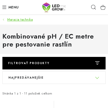
Prejsť
Hľad
na
obsah
Meracia technika
AKCIE
LED OSVETLENIE PRE RASTLINY
Kombinované pH / EC metre
pre pestovanie rastlín
PESTOVATEĽSKÉ POTREBY
PRE AKVÁRIA
FILTROVAŤ PRODUKTY
MICROGREENS
V
R
NAJPREDÁVANEJŠIE
ý
a
SMART GARDEN
p
d
i
e
Stránka
1
z
1
-
11
položiek celkom
Hodnotenie obchodu
O nákupu
Blog
s
n
Obchodné podmienky
Predávané značky
Kontakt