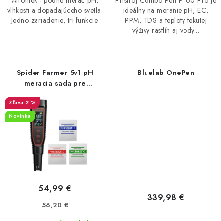
Airontek - pôdne merač pH,
Prístroj Combo Pen P160 Pro je
vlhkosti a dopadajúceho svetla.
ideálny na meranie pH, EC,
Jedno zariadenie, tri funkcie.
PPM, TDS a teploty tekutej
výživy rastlín aj vody...
Spider Farmer 5v1 pH
Bluelab OnePen
meracia sada pre
hydropóniu
2 %
Novinka
54,99 €
339,98 €
56,20 €