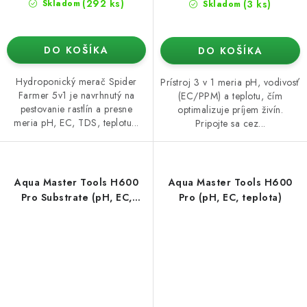
(292 ks)
(3 ks)
Skladom
Skladom
DO KOŠÍKA
DO KOŠÍKA
Hydroponický merač Spider
Prístroj 3 v 1 meria pH, vodivosť
Farmer 5v1 je navrhnutý na
(EC/PPM) a teplotu, čím
pestovanie rastlín a presne
optimalizuje príjem živín.
meria pH, EC, TDS, teplotu...
Pripojte sa cez...
Aqua Master Tools H600
Aqua Master Tools H600
Pro Substrate (pH, EC,
Pro (pH, EC, teplota)
teplota)