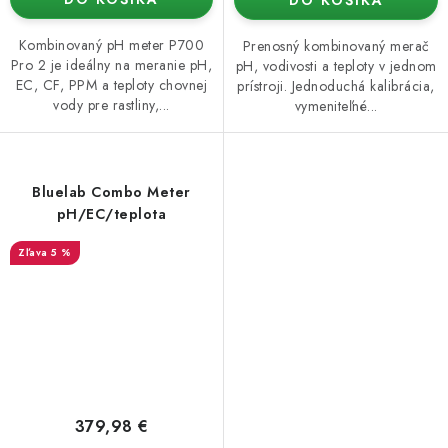
DO KOŠÍKA
Kombinovaný pH meter P700
Prenosný kombinovaný merač
Pro 2 je ideálny na meranie pH,
pH, vodivosti a teploty v jednom
EC, CF, PPM a teploty chovnej
prístroji. Jednoduchá kalibrácia,
vody pre rastliny,...
vymeniteľné...
Bluelab Combo Meter
pH/EC/teplota
5 %
379,98 €