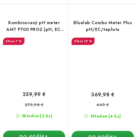
Kombinovaný pH meter
Bluelab Combo Meter Plus
AMT P700 PRO2 (pH, EC,
pH/EC/teplota
CF, PPM, teplota)
7 %
19 %
259,99 €
369,98 €
279,98 €
460 €
(3 ks)
(4 ks)
Skladom
Skladom
DO KOŠÍKA