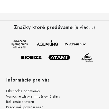
Podmienky o ochrane osobných údajov
Z
á
Značky ktoré predávame
(a viac...)
p
ä
t
i
e
Informácie pre vás
Obchodné podmienky
Vernostné zľavy a množstevné zľavy
Reklamácia tovaru
Prečo nakupovať u nás?