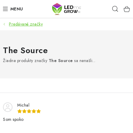
Prejsť
Hľad
na
obsah
Predávané značky
AKCIE
LED OSVETLENIE PRE RASTLINY
The Source
PESTOVATEĽSKÉ POTREBY
Žiadne produkty značky
The Source
sa nenašli...
PRE AKVÁRIA
MICROGREENS
SMART GARDEN
Michal
Som spoko
Hodnotenie obchodu
O nákupu
Blog
Obchodné podmienky
Predávané značky
Kontakt