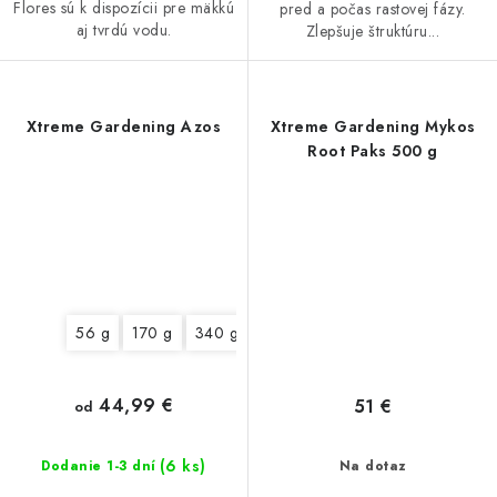
Flores sú k dispozícii pre mäkkú
pred a počas rastovej fázy.
aj tvrdú vodu.
Zlepšuje štruktúru...
Xtreme Gardening Azos
Xtreme Gardening Mykos
Root Paks 500 g
56 g
170 g
340 g
44,99 €
51 €
od
(6 ks)
Dodanie 1-3 dní
Na dotaz