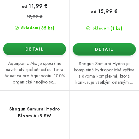
11,99 €
od
15,99 €
od
17,99 €
(35 ks)
(1 ks)
Skladom
Skladom
DETAIL
DETAIL
Aquaponic Mix je špeciálne
Shogun Samurai Hydro je
navrhnutý spoločnosťou Terra
kompletná hydroponická výživa
Aquatica pre Aquaponiu. 100%
s dvoma komplexmi, ktorá
organické hnojivo so...
konkuruje všetkým ostatným....
Shogun Samurai Hydro
Bloom A+B SW