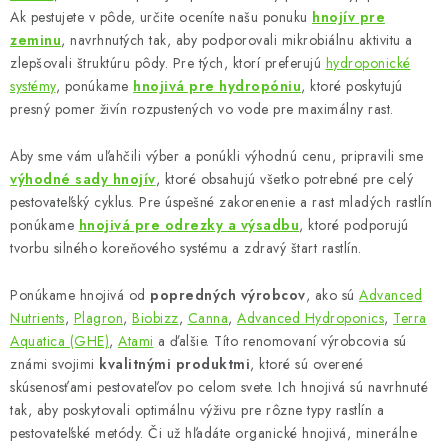
i
Ak pestujete v pôde, určite oceníte našu ponuku
hnojív pre
s
zeminu
, navrhnutých tak, aby podporovali mikrobiálnu aktivitu a
u
zlepšovali štruktúru pôdy. Pre tých, ktorí preferujú
hydroponické
systémy
, ponúkame
hnojivá pre hydropóniu
, ktoré poskytujú
presný pomer živín rozpustených vo vode pre maximálny rast.
Aby sme vám uľahčili výber a ponúkli výhodnú cenu, pripravili sme
výhodné sady hnojív
, ktoré obsahujú všetko potrebné pre celý
pestovateľský cyklus. Pre úspešné zakorenenie a rast mladých rastlín
ponúkame
hnojivá pre odrezky a výsadbu
, ktoré podporujú
tvorbu silného koreňového systému a zdravý štart rastlín.
Ponúkame hnojivá od
popredných výrobcov
, ako sú
Advanced
Nutrients
,
Plagron
,
Biobizz
,
Canna
,
Advanced Hydroponics
,
Terra
Aquatica (GHE)
,
Atami
a ďalšie. Títo renomovaní výrobcovia sú
známi svojimi
kvalitnými produktmi
, ktoré sú overené
skúsenosťami pestovateľov po celom svete. Ich hnojivá sú navrhnuté
tak, aby poskytovali optimálnu výživu pre rôzne typy rastlín a
pestovateľské metódy. Či už hľadáte organické hnojivá, minerálne