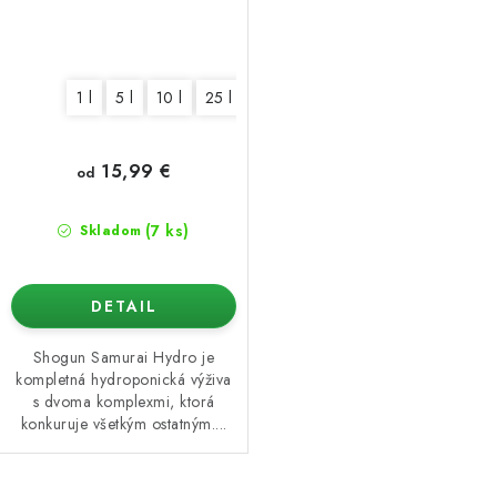
1 l
5 l
10 l
25 l
15,99 €
od
(7 ks)
Skladom
DETAIL
Shogun Samurai Hydro je
kompletná hydroponická výživa
s dvoma komplexmi, ktorá
konkuruje všetkým ostatným....