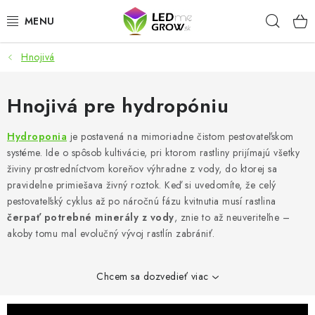
Prejsť
Hľad
na
obsah
Hnojivá
AKCIE
LED OSVETLENIE PRE RASTLINY
Hnojivá pre hydropóniu
PESTOVATEĽSKÉ POTREBY
Hydroponia
je postavená na mimoriadne čistom pestovateľskom
systéme. Ide o spôsob kultivácie, pri ktorom rastliny prijímajú všetky
živiny prostredníctvom koreňov výhradne z vody, do ktorej sa
PRE AKVÁRIA
pravidelne primiešava živný roztok. Keď si uvedomíte, že celý
pestovateľský cyklus až po náročnú fázu kvitnutia musí rastlina
MICROGREENS
čerpať potrebné minerály z vody
, znie to až neuveriteľne –
akoby tomu mal evolučný vývoj rastlín zabrániť.
SMART GARDEN
Chcem sa dozvedieť viac
Hodnotenie obchodu
O nákupu
Blog
Obchodné podmienky
Predávané značky
Kontakt