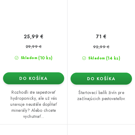
25,99 €
71 €
29,99 €
92,99 €
(10 ks)
(14 ks)
Skladom
Skladom
DO KOŠÍKA
DO KOŠÍKA
Rozhodli ste sapestovať
Štartovací balík živín pre
hydroponicky, ale už vás
začínajúcich pestovateľov.
unavuje neustále dopĺňať
minerály? Alebo chcete
vychutnať...