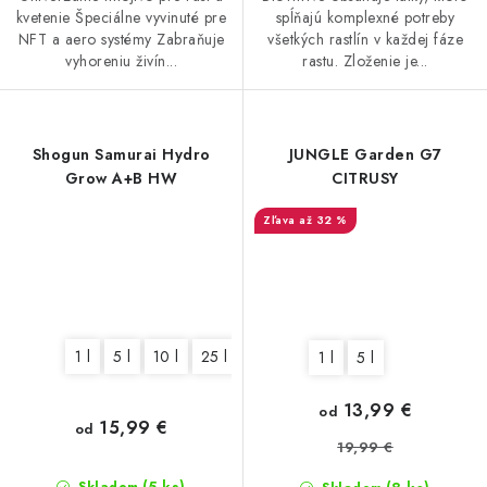
kvetenie Špeciálne vyvinuté pre
spĺňajú komplexné potreby
NFT a aero systémy Zabraňuje
všetkých rastlín v každej fáze
vyhoreniu živín...
rastu. Zloženie je...
Shogun Samurai Hydro
JUNGLE Garden G7
Grow A+B HW
CITRUSY
až 32 %
1 l
5 l
10 l
25 l
1 l
5 l
13,99 €
od
15,99 €
od
19,99 €
(5 ks)
Skladom