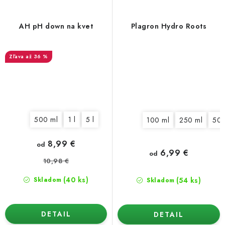
AH pH down na kvet
Plagron Hydro Roots
až 36 %
500 ml
1 l
5 l
100 ml
250 ml
500
8,99 €
od
6,99 €
od
10,98 €
(40 ks)
(54 ks)
Skladom
Skladom
DETAIL
DETAIL