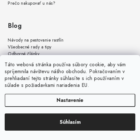
Prečo nakupovať u nás?
Blog
Návody na pestovanie rastlín
Všeobecné rady a tipy
Odborné články
Dávkovanie pre hnojivá
Táto webová stránka používa súbory cookie, aby vám
spríjemnila návštevu nášho obchodu. Pokračovaním v
prehliadaní tejto stránky súhlasíte s ich používaním v
Doprava
súlade s požiadavkami nariadenia EU.
SPS kuriér
5,99 €
Nastavenie
SPS - výdajné
5,49 €
miesto
Zásielkovňa výdajné
4,49 €
miesto
Súhlasím
Geis paleta
49 €
Zdarma nad 90 €