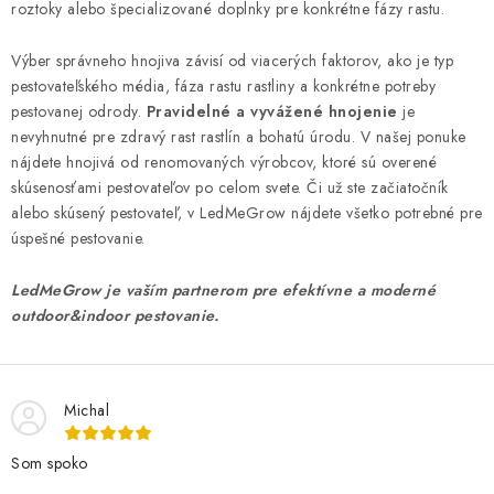
roztoky alebo špecializované doplnky pre konkrétne fázy rastu.
Výber správneho hnojiva závisí od viacerých faktorov, ako je typ
pestovateľského média, fáza rastu rastliny a konkrétne potreby
pestovanej odrody.
Pravidelné a vyvážené hnojenie
je
nevyhnutné pre zdravý rast rastlín a bohatú úrodu. V našej ponuke
nájdete hnojivá od renomovaných výrobcov, ktoré sú overené
skúsenosťami pestovateľov po celom svete. Či už ste začiatočník
alebo skúsený pestovateľ, v LedMeGrow nájdete všetko potrebné pre
úspešné pestovanie.
LedMeGrow je vaším partnerom pre efektívne a moderné
outdoor&indoor pestovanie.
Michal
Som spoko