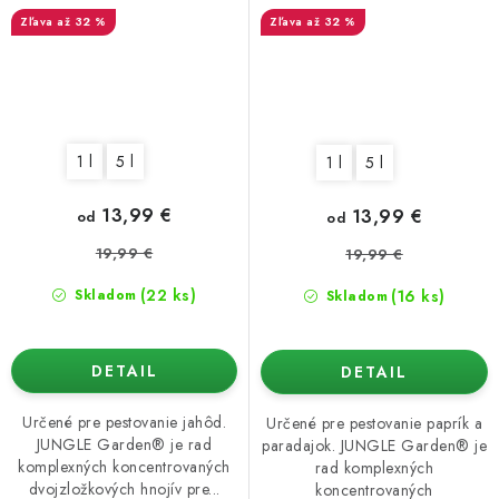
PLOD
až 32 %
až 32 %
1 l
5 l
1 l
5 l
13,99 €
13,99 €
od
od
19,99 €
19,99 €
(22 ks)
(16 ks)
Skladom
Skladom
DETAIL
DETAIL
Určené pre pestovanie jahôd.
Určené pre pestovanie paprík a
JUNGLE Garden® je rad
paradajok. JUNGLE Garden® je
komplexných koncentrovaných
rad komplexných
dvojzložkových hnojív pre...
koncentrovaných