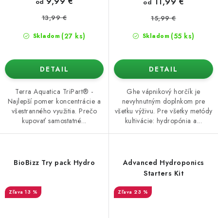
9,99 €
11,99 €
od
od
13,99 €
15,99 €
(27 ks)
(55 ks)
Skladom
Skladom
DETAIL
DETAIL
Terra Aquatica TriPart® -
Ghe vápnikový horčík je
Najlepší pomer koncentrácie a
nevyhnutným doplnkom pre
všestranného využitia. Prečo
všetku výživu. Pre všetky metódy
kupovať samostatné...
kultivácie: hydropónia a...
BioBizz Try pack Hydro
Advanced Hydroponics
Starters Kit
13 %
23 %