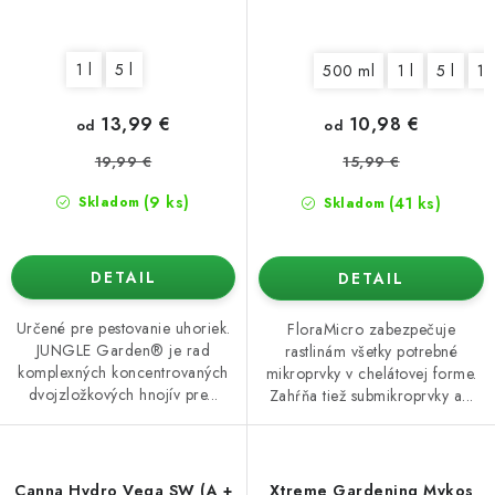
1 l
5 l
500 ml
1 l
5 l
10
13,99 €
10,98 €
od
od
19,99 €
15,99 €
(9 ks)
(41 ks)
Skladom
Skladom
DETAIL
DETAIL
Určené pre pestovanie uhoriek.
FloraMicro zabezpečuje
JUNGLE Garden® je rad
rastlinám všetky potrebné
komplexných koncentrovaných
mikroprvky v chelátovej forme.
dvojzložkových hnojív pre...
Zahŕňa tiež submikroprvky a...
Canna Hydro Vega SW (A +
Xtreme Gardening Mykos