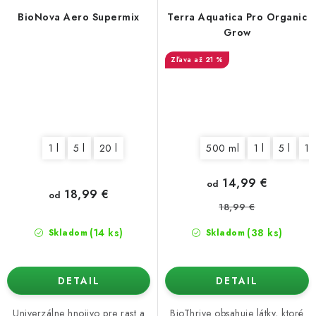
BioNova Aero Supermix
Terra Aquatica Pro Organic
Grow
až 21 %
1 l
5 l
20 l
500 ml
1 l
5 l
10
14,99 €
od
18,99 €
od
18,99 €
(14 ks)
(38 ks)
Skladom
Skladom
DETAIL
DETAIL
Univerzálne hnojivo pre rast a
BioThrive obsahuje látky, ktoré