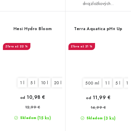
dvojzložkových...
Hesi Hydro Bloom
Terra Aquatica pH+ Up
až 22 %
až 21 %
1 l
5 l
10 l
20 l
500 ml
1 l
5 l
10
10,98 €
11,99 €
od
od
12,99 €
14,99 €
(15 ks)
(3 ks)
Skladom
Skladom