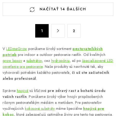
O
NAČÍTAŤ 14 ĎALŠÍCH
v
l
á
S
d
1
2
t
a
r
c
á
V
LEDmeGrow
ponúkame široký sortiment
pestovateľských
n
i
potrieb
pre indoor a outdoor pestovanie rastlín. Od kvalitných
k
e
grow boxov
a
substrátov
, cez
hydropóniu
, až po
špecializované LED
o
p
osvetlenie pre pestovanie
. Naše produkty sú navrhnuté tak, aby
v
r
vyhovovali potrebám každého pestovateľa,
či už ste začiatočník
a
v
alebo profesionál
.
n
k
i
Správne
hnojivá
sú kľúčové
pre zdravý rast a bohatú úrodu
y
e
vašich rastlín
. Ponúkame široký výber hnojív prispôsobených
v
rôznym pestovateľským médiám a metódam. Pre pestovateľov
ý
využívajúcich
kokosové substráty
máme špeciálne
hnojivá pre
p
kokos
, ktoré zabezpečujú optimálne živiny pre tento typ pestovania.