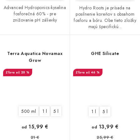
Advanced Hydroponics-kyselina
Hydro Roots je prísada na
fosforečná 60% - pre
posilnenie koreňov s obsahom
znižovanie pH zálievky
fosforu a bóru. Obe tieto zložky
majú špecifickú...
Terra Aquatica Novamax
GHE Silicate
Grow
až 28 %
až 46 %
500 ml
1 l
5 l
1 l
5 l
15,99 €
13,99 €
od
od
21 €
25,99 €