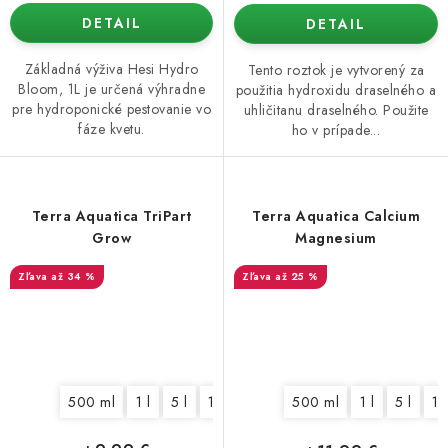
DETAIL
DETAIL
Základná výživa Hesi Hydro
Tento roztok je vytvorený za
Bloom, 1L je určená výhradne
použitia hydroxidu draselného a
pre hydroponické pestovanie vo
uhličitanu draselného. Použite
fáze kvetu.
ho v prípade...
Terra Aquatica TriPart
Terra Aquatica Calcium
Grow
Magnesium
až 34 %
až 25 %
500 ml
1 l
5 l
10 l
60 l
500 ml
1 l
5 l
10