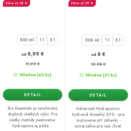
až 25 %
až 39 %
500 ml
1 l
5 l
500 ml
1 l
5 l
8,99 €
8 €
od
od
11,99 €
10,98 €
(43 ks)
(21 ks)
Skladom
Skladom
DETAIL
DETAIL
Bio Essentials je nevyhnutný
Advanced Hydroponics-
doplnok všetkých výživ. Pre
hydroxid draselný 30% - pre
všetky metódy pestovania:
zvyšovanie pH zálievky -
hydroponie aj pôda....
univerzálne pre rast /kvet.