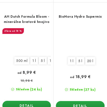
AH Dutch Formula Bloom -
BioNova Hydro Supermix
minerálne kvetové hnojivo
až 18 %
500 ml
1 l
5 l
10 l
25 l
60 l
1 l
5 l
20 l
8,99 €
od
18,99 €
od
10,98 €
(24 ks)
(37 ks)
Skladom
Skladom
DETAIL
DETAIL