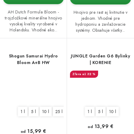
AH Dutch Formula Bloom -
Hnojivo pre rast aj kvitnutie v
trojzložkové minerálne hnojivo
jednom. Vhodné pre
vysokej kvality vyrobené v
hydroponiu a zavlažovacie
Holandsku. Vhodné ako...
systémy. Obsahuje všetky...
Shogun Samurai Hydro
JUNGLE Garden G6 Bylinky
Bloom A+B HW
| KORENIE
až 32 %
1 l
5 l
10 l
25 l
1 l
5 l
10 l
13,99 €
od
15,99 €
od