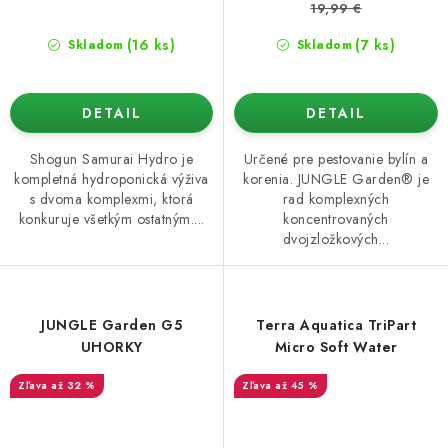
19,99 €
(16 ks)
(7 ks)
Skladom
Skladom
DETAIL
DETAIL
Shogun Samurai Hydro je
Určené pre pestovanie bylín a
kompletná hydroponická výživa
korenia. JUNGLE Garden® je
s dvoma komplexmi, ktorá
rad komplexných
konkuruje všetkým ostatným....
koncentrovaných
dvojzložkových...
JUNGLE Garden G5
Terra Aquatica TriPart
UHORKY
Micro Soft Water
až 32 %
až 45 %