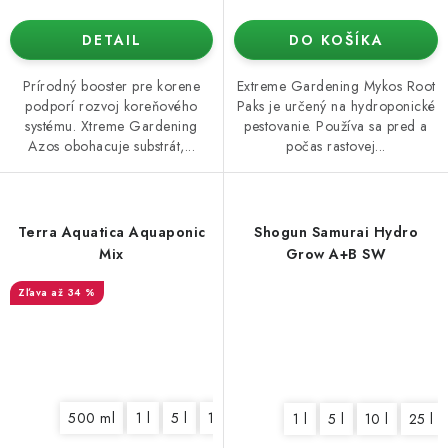
DETAIL
DO KOŠÍKA
Prírodný booster pre korene
Extreme Gardening Mykos Root
podporí rozvoj koreňového
Paks je určený na hydroponické
systému. Xtreme Gardening
pestovanie. Používa sa pred a
Azos obohacuje substrát,...
počas rastovej...
Terra Aquatica Aquaponic
Shogun Samurai Hydro
Mix
Grow A+B SW
až 34 %
500 ml
1 l
5 l
10 l
1 l
5 l
10 l
25 l