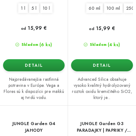
1 l
5 l
10 l
60 ml
100 ml
250 
15,99 €
15,99 €
od
od
(6 ks)
(4 ks)
Skladom
Skladom
DETAIL
DETAIL
Najpredávanejšia rastlinná
Advanced Silica obsahuje
potravina v Európe. Vega a
vysoko kvalitný hydrolyzovaný
Flores sú k dispozícii pre mäkkú
roztok oxidu kremičitého SiO2,
aj tvrdú vodu.
ktorý je...
JUNGLE Garden G4
JUNGLE Garden G3
JAHODY
PARADAJKY | PAPRIKY /