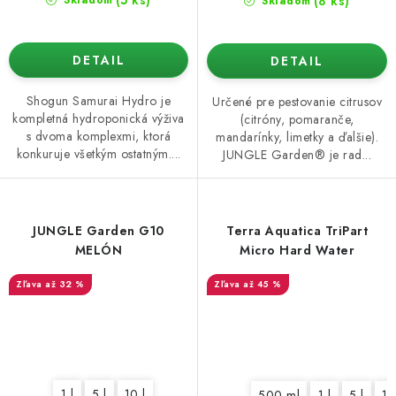
(8 ks)
Skladom
DETAIL
DETAIL
Shogun Samurai Hydro je
Určené pre pestovanie citrusov
kompletná hydroponická výživa
(citróny, pomaranče,
s dvoma komplexmi, ktorá
mandarínky, limetky a ďalšie).
konkuruje všetkým ostatným....
JUNGLE Garden® je rad...
JUNGLE Garden G10
Terra Aquatica TriPart
MELÓN
Micro Hard Water
až 32 %
až 45 %
1 l
5 l
10 l
500 ml
1 l
5 l
10