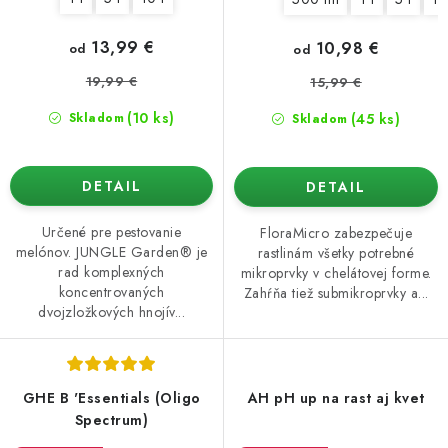
13,99 €
10,98 €
od
od
19,99 €
15,99 €
(10 ks)
(45 ks)
Skladom
Skladom
DETAIL
DETAIL
Určené pre pestovanie
FloraMicro zabezpečuje
melónov. JUNGLE Garden® je
rastlinám všetky potrebné
rad komplexných
mikroprvky v chelátovej forme.
koncentrovaných
Zahŕňa tiež submikroprvky a...
dvojzložkových hnojív...
GHE B 'Essentials (Oligo
AH pH up na rast aj kvet
Spectrum)