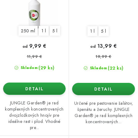
250 ml
1 l
5 l
1 l
5 l
9,99 €
13,99 €
od
od
11,99 €
19,99 €
(29 ks)
(22 ks)
Skladom
Skladom
DETAIL
DETAIL
JUNGLE Garden® je rad
Určené pre pestovanie šalátov,
komplexných koncentrovaných
špenátu a žeruchy. JUNGLE
dvojzložkových hnojív pre
Garden® je rad komplexných
ideálne rast i plod. Vhodné
koncentrovaných...
pre...