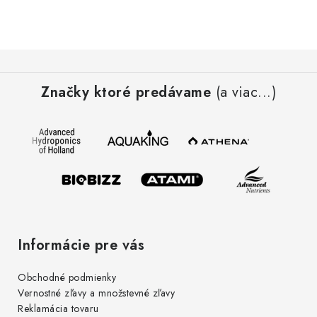
Z
á
Značky ktoré predávame
(a viac...)
p
ä
t
i
e
Informácie pre vás
Obchodné podmienky
Vernostné zľavy a množstevné zľavy
Reklamácia tovaru