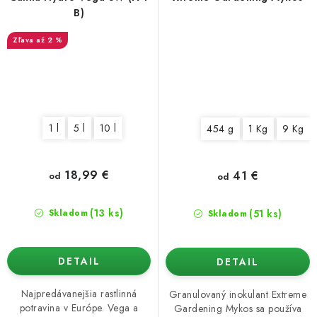
B)
až 2 %
1 l
5 l
10 l
454 g
1 Kg
9 Kg
18,99 €
41 €
od
od
(13 ks)
(51 ks)
Skladom
Skladom
DETAIL
DETAIL
Najpredávanejšia rastlinná
Granulovaný inokulant Extreme
potravina v Európe. Vega a
Gardening Mykos sa používa