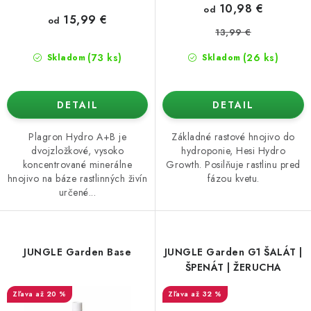
o
10,98 €
od
v
15,99 €
od
13,99 €
(73 ks)
(26 ks)
Skladom
Skladom
DETAIL
DETAIL
Plagron Hydro A+B je
Základné rastové hnojivo do
dvojzložkové, vysoko
hydroponie, Hesi Hydro
koncentrované minerálne
Growth. Posilňuje rastlinu pred
hnojivo na báze rastlinných živín
fázou kvetu.
určené...
JUNGLE Garden Base
JUNGLE Garden G1 ŠALÁT |
ŠPENÁT | ŽERUCHA
až 20 %
až 32 %