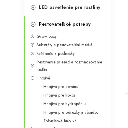
t
LED osvetlenie pre rastliny
e
g
Pestovateľské potreby
ó
Grow boxy
r
t
Substráty a pestovateľské médiá
i
Květináče a podmisky
e
Pestovanie priesad a rozmnožovanie
rastlín
Hnojivá
Hnojivá pre zeminu
Hnojivá pre kokos
Hnojivá pre hydropóniu
Hnojivá pre odrezky a výsadbu
Trávnikové hnojivá