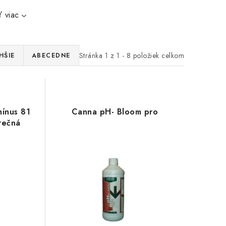
 viac
Stránka
1
z
1
-
8
položiek celkom
HŠIE
ABECEDNE
mínus 81
Canna pH- Bloom pro
rečná