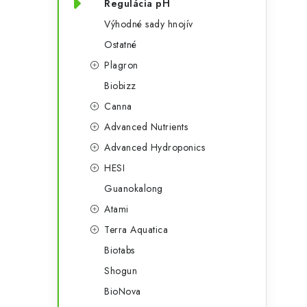
Regulácia pH
Výhodné sady hnojív
Ostatné
Plagron
Biobizz
Canna
Advanced Nutrients
Advanced Hydroponics
HESI
Guanokalong
Atami
Terra Aquatica
Biotabs
Shogun
BioNova