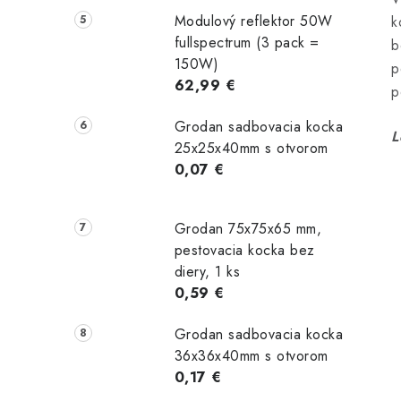
Modulový reflektor 50W
k
fullspectrum (3 pack =
b
150W)
p
62,99 €
p
Grodan sadbovacia kocka
L
25x25x40mm s otvorom
0,07 €
Grodan 75x75x65 mm,
pestovacia kocka bez
diery, 1 ks
0,59 €
Grodan sadbovacia kocka
36x36x40mm s otvorom
0,17 €