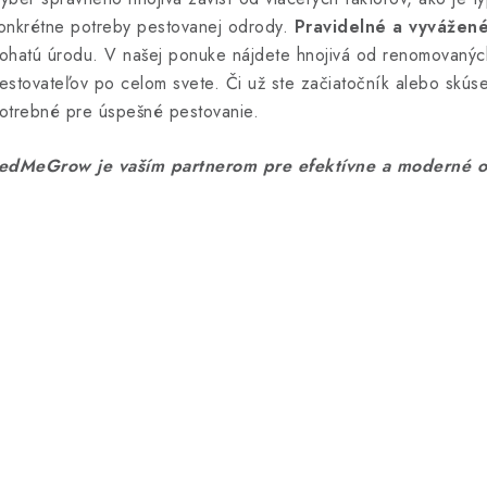
u
onkrétne potreby pestovanej odrody.
Pravidelné a vyvážen
ohatú úrodu. V našej ponuke nájdete hnojivá od renomovanýc
estovateľov po celom svete. Či už ste začiatočník alebo skú
otrebné pre úspešné pestovanie.
edMeGrow je vaším partnerom pre efektívne a moderné o