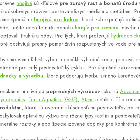
a
právne
hnojivá
sú kľúčové
pre zdravý rast a bohatú úrodu v
c
rispôsobených rôznym pestovateľským médiám a metódam. Pre
áme špeciálne
hnojivá pre kokos
, ktoré zabezpečujú optimál
ôde, určite oceníte našu ponuku
hnojív pre zeminu
, navrhnu
e
lepšovali štruktúru pôdy. Pre tých, ktorí preferujú
hydroponick
p
toré poskytujú presný pomer živín rozpustených vo vode pre m
by sme vám uľahčili výber a ponúkli výhodnú cenu, pripravili 
v
otrebné pre celý pestovateľský cyklus. Pre úspešné zakorene
k
drezky a výsadbu
, ktoré podporujú tvorbu silného koreňovéh
y
v
onúkame hnojivá od
popredných výrobcov
, ako sú
Advanced
ydroponics
,
Terra Aquatica (GHE)
,
Atami
a ďalšie. Títo reno
ý
roduktmi
, ktoré sú overené skúsenosťami pestovateľov po cel
p
oskytovali optimálnu výživu pre rôzne typy rastlín a pestovate
inerálne roztoky alebo špecializované doplnky pre konkrétne f
s
ýber správneho hnojiva závisí od viacerých faktorov, ako je ty