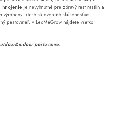
é hnojenie
je nevyhnutné pre zdravý rast rastlín a
h výrobcov, ktoré sú overené skúsenosťami
sený pestovateľ, v LedMeGrow nájdete všetko
utdoor&indoor pestovanie.