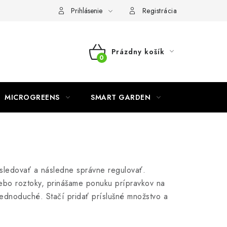
o ochrane osobných údajov
Prihlásenie
Registrácia
Prázdny košík
NÁKUPNÝ
KOŠÍK
MICROGREENS
SMART GARDEN
o sledovať a následne správne regulovať.
ebo roztoky, prinášame ponuku prípravkov na
i jednoduché. Stačí pridať príslušné množstvo a