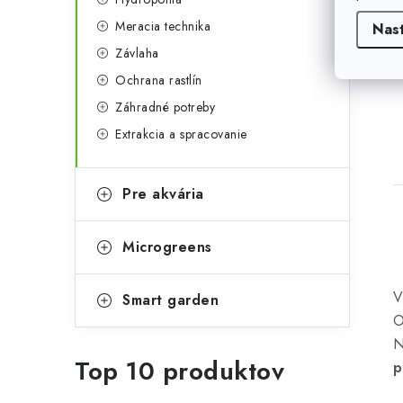
Meracia technika
Nas
Závlaha
Ochrana rastlín
Záhradné potreby
Extrakcia a spracovanie
Pre akvária
Microgreens
Smart garden
l
O
N
Top 10 produktov
p