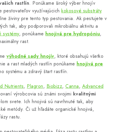
ašich rastlín
. Ponúkame široký výber hnojív
 pestovateľov využívajúcich
kokosové substráty
ne živiny pre tento typ pestovania. Ak pestujete v
tých tak, aby podporovali mikrobiálnu aktivitu a
é systémy
, ponúkame
hnojivá pre hydropóniu
,
aximálny rast.
sme
výhodné sady hnojív
, ktoré obsahujú všetko
nie a rast mladých rastlín ponúkame
hnojivá pre
o systému a zdravý štart rastlín.
 Nutrients
,
Plagron
,
Biobizz
,
Canna
,
Advanced
movaní výrobcovia sú známi svojimi
kvalitnými
om svete. Ich hnojivá sú navrhnuté tak, aby
ľské metódy. Či už hľadáte organické hnojivá,
ázy rastu.
p pestovateľského média, fáza rastu rastliny a