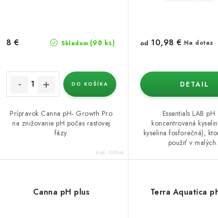
o
o
d
d
u
u
10,98 €
8 €
(98 ks)
od
Na dotaz
Skladom
k
k
t
DETAIL
DO KOŠÍKA
o
o
v
v
Prípravok Canna pH- Growth Pro
Essentials LAB pH 
na znižovanie pH počas rastovej
koncentrovaná kyseli
fázy.
kyselina fosforečná), k
použiť v malých.
Kód:
100944
Canna pH plus
Terra Aquatica 