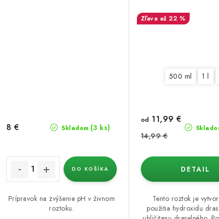
až 22 %
500 ml
1 l
11,99 €
od
8 €
(3 ks)
Skladom
Sklado
14,99 €
DETAIL
DO KOŠÍKA
Prípravok na zvýšenie pH v živnom
Tento roztok je vytvo
roztoku.
použitia hydroxidu dra
uhličitanu draselného. Po