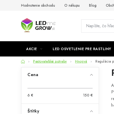
Prejsť
Hodnotenie obchodu
O nákupu
Blog
Obch
na
obsah
AKCIE
LED OSVETLENIE PRE RASTLINY
Domov
Pestovateľské potreby
Hnojivá
Regulácia 
B
Cena
o
A
č
P
6
€
150
€
n
r
h
ý
Štítky