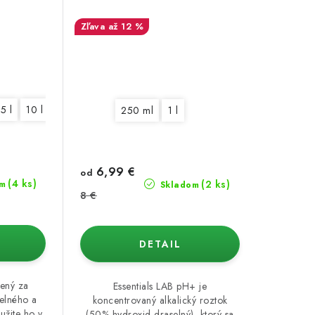
až 12 %
5 l
10 l
250 ml
1 l
6,99 €
od
(4 ks)
(2 ks)
m
Skladom
8 €
DETAIL
rený za
Essentials LAB pH+ je
selného a
koncentrovaný alkalický roztok
užite ho v
(50% hydroxid draselný), ktorý sa