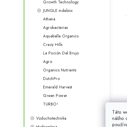
Growth Technology
JUNGLE indabox
Athena
Agrobacterias
Aquabella Organics
Crazy Hills
La Poción Del Brujo
Agro
Organics Nutrients
DutchPro
Emerald Harvest
Green Power
TURBO!
Táto w
nášho o
Vzduchotechnika
použív
Hydropónia