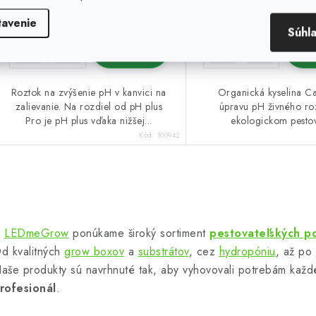
tavenie
Súhl
DO KOŠÍKA
DO 
Roztok na zvýšenie pH v kanvici na
Organická kyselina C
zalievanie. Na rozdiel od pH plus
úpravu pH živného ro
Pro je pH plus vďaka nižšej...
ekologickom pestov
Kód:
100942
O
v
V
LEDmeGrow
ponúkame široký sortiment
pestovateľských p
d kvalitných
grow boxov
a
substrátov
, cez
hydropóniu
, až po
á
aše produkty sú navrhnuté tak, aby vyhovovali potrebám kaž
d
rofesionál
.