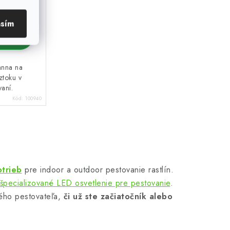
asím
KOŠÍKA
anna na
ztoku v
aní.
Kód:
100940
otrieb
pre indoor a outdoor pestovanie rastlín.
špecializované LED osvetlenie pre pestovanie
.
dého pestovateľa,
či už ste začiatočník alebo