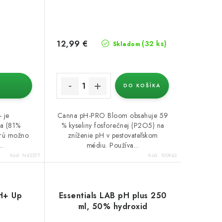
12,99 €
(32 ks)
Skladom
DO KOŠÍKA
- je
Canna pH-PRO Bloom obsahuje 59
na (81%
% kyseliny fosforečnej (P2O5) na
torú možno
zníženie pH v pestovateľskom
..
médiu. Používa...
Kód:
N43577
Kód:
100943
pH+ Up
Essentials LAB pH plus 250
ml, 50% hydroxid