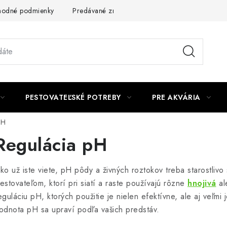
odné podmienky
Predávané značky
Kontakt
Podmienky 
PESTOVATEĽSKÉ POTREBY
PRE AKVÁRIA
pH
Regulácia pH
ko už iste viete, pH pôdy a živných roztokov treba starostliv
estovateľom, ktorí pri siatí a raste používajú rôzne
hnojivá
al
eguláciu pH, ktorých použitie je nielen efektívne, ale aj veľm
odnota pH sa upraví podľa vašich predstáv.