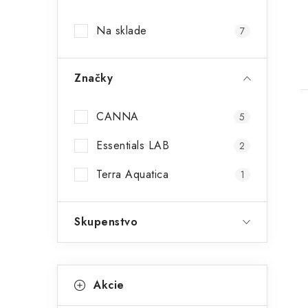
p
Na sklade
7
a
n
Značky
e
l
CANNA
5
Essentials LAB
2
Terra Aquatica
1
i
Skupenstvo
K
Preskočiť
Akcie
kategórie
a