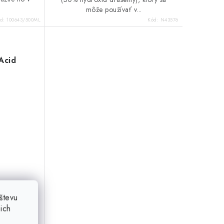
môže používať v...
ód:
100643/500ML
Kód:
N43576
Acid
števu
ich
(9 ks)
m