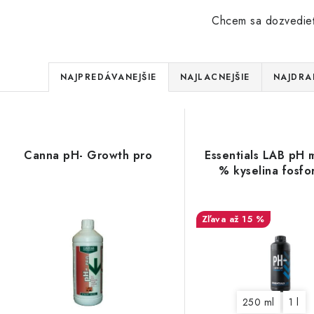
Chcem sa dozvedieť
R
NAJPREDÁVANEJŠIE
NAJLACNEJŠIE
NAJDRA
a
d
V
e
Canna pH- Growth pro
Essentials LAB pH 
ý
% kyselina fosfo
n
p
i
až 15 %
e
s
p
p
r
r
250 ml
1 l