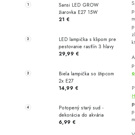
S
Sansi LED GROW
p
žiarovka E27 15W
i
m
21 €
p
z
LED lampička s klipom pre
k
pestovanie rastlín 3 hlavy
r
29,99 €
A
p
o
Biela lampička so štipcom
2x E27
14,99 €
P
H
p
Potopený starý sud -
p
dekorácia do akvária
i
m
6,99 €
V