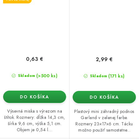
0,63 €
2,99 €
(>500 ks)
(171 ks)
Skladom
Skladom
DO KOŠÍKA
DO KOŠÍKA
Výsevná miska s výrezom na
Plastový mini záhradný podnos
štítok. Rozmery: dĺžka 14,3 cm,
Garland v zelenej farbe.
šírka 9,6 cm, výška 5,1 cm.
Rozmery 23×17×6 cm. Tácku
Objem je 0,54 l....
možno použiť samostatne...