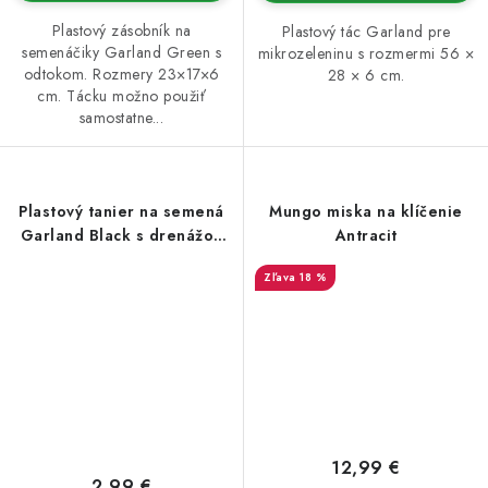
Plastový zásobník na
Plastový tác Garland pre
semenáčiky Garland Green s
mikrozeleninu s rozmermi 56 ×
odtokom. Rozmery 23×17×6
28 × 6 cm.
cm. Tácku možno použiť
samostatne...
Plastový tanier na semená
Mungo miska na klíčenie
Garland Black s drenážou
Antracit
23x17x6 cm
18 %
12,99 €
2,99 €