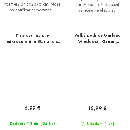
rozmery 37,5×23×6 cm. Môže
cm. Misku možno použiť
sa používať samostatne...
samostatne alebo s...
Plastový tác pre
Veľký podnos Garland
mikrozeleninu Garland s
Windowsill Green,
drenážou 56x28x6 cm
76x17,5x3,5 cm
6,99 €
12,99 €
(25 ks)
(1 ks)
Dodanie 1-3 dní
Skladom