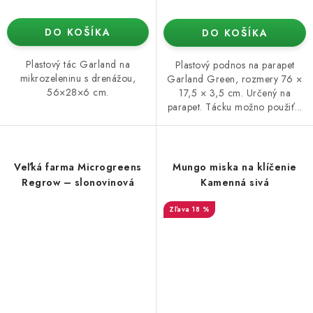
DO KOŠÍKA
DO KOŠÍKA
Plastový tác Garland na
Plastový podnos na parapet
mikrozeleninu s drenážou,
Garland Green, rozmery 76 ×
56×28×6 cm.
17,5 × 3,5 cm. Určený na
parapet. Tácku možno použiť...
Veľká farma Microgreens
Mungo miska na klíčenie
Regrow – slonovinová
Kamenná sivá
18 %