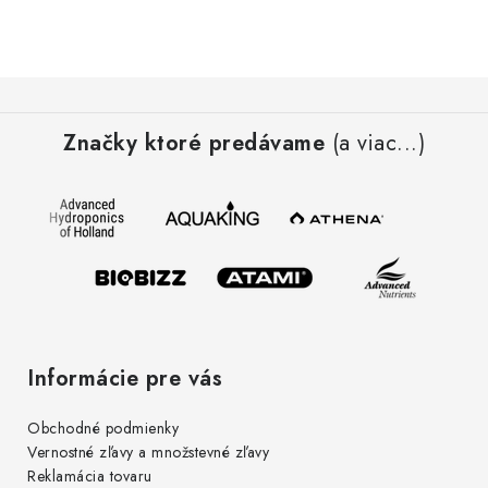
Z
á
Značky ktoré predávame
(a viac...)
p
ä
t
i
e
Informácie pre vás
Obchodné podmienky
Vernostné zľavy a množstevné zľavy
Reklamácia tovaru