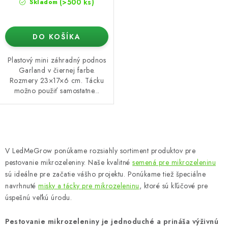
(>500 ks)
Skladom
DO KOŠÍKA
Plastový mini záhradný podnos
Garland v čiernej farbe.
Rozmery 23×17×6 cm. Tácku
možno použiť samostatne...
O
v
V LedMeGrow ponúkame rozsiahly sortiment produktov pre
l
pestovanie mikrozeleniny. Naše kvalitné
semená pre mikrozeleninu
á
sú ideálne pre začatie vášho projektu. Ponúkame tiež špeciálne
d
navrhnuté
misky a tácky pre mikrozeleninu
, ktoré sú kľúčové pre
úspešnú veľkú úrodu.
a
c
Pestovanie mikrozeleniny je jednoduché a prináša výživnú
i