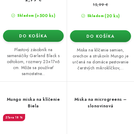
15,99 €
(>500 ks)
(20 ks)
Skladom
Skladom
DO KOŠÍKA
DO KOŠÍKA
Plastový zásobník na
Miska na klíčenie semien,
semenáčiky Garland Black s
orechov a strukovín Mungo je
odtokom, rozmery 23×17×6
určená na domáce pestovanie
cm. Môže sa používať
čerstvých mikroklíčkov,...
samostatne...
Mungo miska na klíčenie
Miska na microgreens –
Biela
slonovinová
18 %