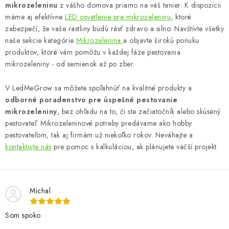
mikrozeleninu
z vášho domova priamo na váš tanier. K dispozícii
e
máme aj efektívne
LED osvetlenie pre mikrozeleninu
, ktoré
p
zabezpečí, že vaše rastliny budú rásť zdravo a silno. Navštívte všetky
r
naše sekcie kategórie
Mikrozelenina
a objavte širokú ponuku
v
produktov, ktoré vám pomôžu v každej fáze pestovania
k
mikrozeleniny - od semienok až po zber.
y
V LedMeGrow sa môžete spoľahnúť na kvalitné produkty a
v
odborné poradenstvo pre úspešné pestovanie
ý
mikrozeleniny
, bez ohľadu na to, či ste začiatočník alebo skúsený
p
pestovateľ. Mikrozeleninové potreby predávame ako hobby
i
pestovateľom, tak aj firmám už niekoľko rokov. Neváhajte a
s
kontaktujte nás
pre pomoc s kalkuláciou, ak plánujete väčší projekt.
u
Michal
Som spoko