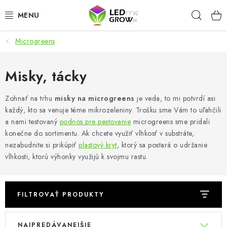
Prejsť
Hľad
na
obsah
Microgreens
AKCIE
LED OSVETLENIE PRE RASTLINY
Misky, tácky
PESTOVATEĽSKÉ POTREBY
Zohnať na trhu
misky na microgreens
je veda, to mi potvrdí asi
každý, kto sa venuje téme mikrozeleniny. Trošku sme Vám to uľahčili
a nami testovaný
podnos pre pestovanie
microgreens sme pridali
PRE AKVÁRIA
konečne do sortimentu. Ak chcete využiť vlhkosť v substráte,
nezabudnite si prikúpiť
plastový kryt
, ktorý sa postará o udržanie
MICROGREENS
vlhkosti, ktorú výhonky využijú k svojmu rastu.
SMART GARDEN
FILTROVAŤ PRODUKTY
Hodnotenie obchodu
O nákupu
Blog
V
R
Obchodné podmienky
Predávané značky
Kontakt
NAJPREDÁVANEJŠIE