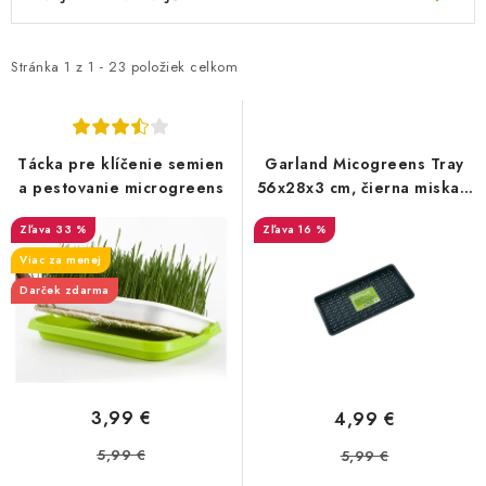
ý
a
Podmienky o ochrane osobných údajov
p
d
i
e
Stránka
1
z
1
-
23
položiek celkom
s
n
p
i
r
e
Tácka pre klíčenie semien
Garland Micogreens Tray
o
p
a pestovanie microgreens
56x28x3 cm, čierna miska s
drenážou
d
r
33 %
16 %
u
o
Viac za menej
k
d
Darček zdarma
t
u
o
k
v
t
o
3,99 €
4,99 €
v
5,99 €
5,99 €