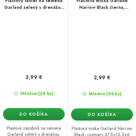
Plastový tanier na semená
Plastová miska Garland
Garland zelený s drenážou
Narrow Black čierna,
37,5x23x6 cm
37,5x13,5x6 cm
3,99 €
2,99 €
(28 ks)
(95 ks)
Skladom
Skladom
DO KOŠÍKA
DO KOŠÍKA
Plastový zásobník na semená
Plastová miska Garland Narrow
Garland zelený s drenážou,
Black, rozmery 37,5×13,5×6