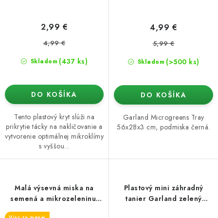
2,99 €
4,99 €
4,99 €
5,99 €
(437 ks)
(>500 ks)
Skladom
Skladom
DO KOŠÍKA
DO KOŠÍKA
Tento plastový kryt slúži na
Garland Microgreens Tray
prikrytie tácky na nakličovanie a
56x28x3 cm, podmiska černá.
vytvorenie optimálnej mikroklímy
s vyššou...
Malá výsevná miska na
Plastový mini záhradný
semená a mikrozeleninu,
tanier Garland zelený
14,3x9,6x5,1 cm
23x17x6 cm
Viac za menej