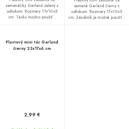
semenáčiky Garland zelený s
semená Garland čierny s
odtokom. Rozmery 17×10×5
odtokom. Rozmery 17×10×5
cm. Tácku možno použiť...
cm. Zásobník je možné použiť...
Plastový mini tác Garland
čierny 23x17x6 cm
2,99 €