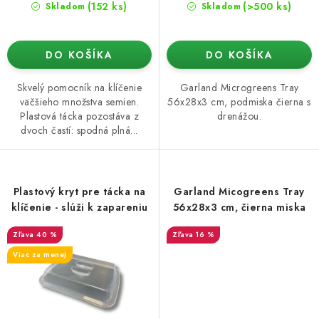
(152 ks)
(>500 ks)
Skladom
Skladom
DO KOŠÍKA
DO KOŠÍKA
Skvelý pomocník na klíčenie
Garland Microgreens Tray
väčšieho množstva semien.
56x28x3 cm, podmiska čierna s
Plastová tácka pozostáva z
drenážou.
dvoch častí: spodná plná...
Plastový kryt pre tácka na
Garland Micogreens Tray
klíčenie - slúži k zapareniu
56x28x3 cm, čierna miska
40 %
16 %
Viac za menej