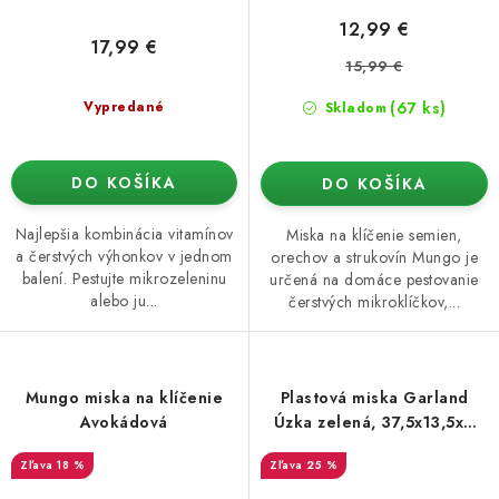
12,99 €
17,99 €
15,99 €
(67 ks)
Vypredané
Skladom
DO KOŠÍKA
DO KOŠÍKA
Najlepšia kombinácia vitamínov
Miska na klíčenie semien,
a čerstvých výhonkov v jednom
orechov a strukovín Mungo je
balení. Pestujte mikrozeleninu
určená na domáce pestovanie
alebo ju...
čerstvých mikroklíčkov,...
Mungo miska na klíčenie
Plastová miska Garland
Avokádová
Úzka zelená, 37,5x13,5x6
cm
18 %
25 %