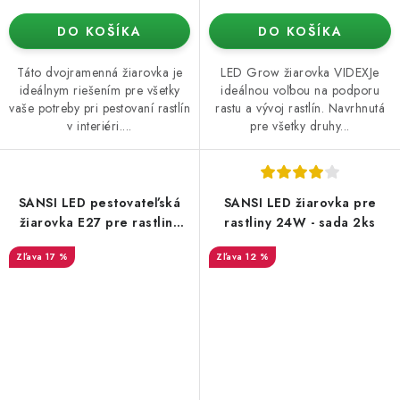
DO KOŠÍKA
DO KOŠÍKA
Táto dvojramenná žiarovka je
LED Grow žiarovka VIDEXJe
ideálnym riešením pre všetky
ideálnou voľbou na podporu
vaše potreby pri pestovaní rastlín
rastu a vývoj rastlín. Navrhnutá
v interiéri....
pre všetky druhy...
SANSI LED pestovateľská
SANSI LED žiarovka pre
žiarovka E27 pre rastliny
rastliny 24W - sada 2ks
40W s diaľkovým ovládaním
17 %
12 %