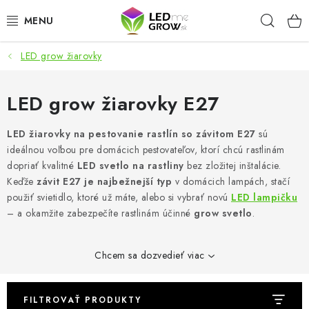
Prejsť
Hľad
na
obsah
LED grow žiarovky
AKCIE
LED OSVETLENIE PRE RASTLINY
LED grow žiarovky E27
PESTOVATEĽSKÉ POTREBY
LED žiarovky na pestovanie rastlín so závitom E27
sú
ideálnou voľbou pre domácich pestovateľov, ktorí chcú rastlinám
dopriať kvalitné
LED svetlo na rastliny
bez zložitej inštalácie.
PRE AKVÁRIA
Keďže
závit E27 je najbežnejší typ
v domácich lampách, stačí
použiť svietidlo, ktoré už máte, alebo si vybrať novú
LED lampičku
MICROGREENS
– a okamžite zabezpečíte rastlinám účinné
grow svetlo
.
SMART GARDEN
Chcem sa dozvedieť viac
Hodnotenie obchodu
O nákupu
Blog
Obchodné podmienky
Predávané značky
Kontakt
FILTROVAŤ PRODUKTY