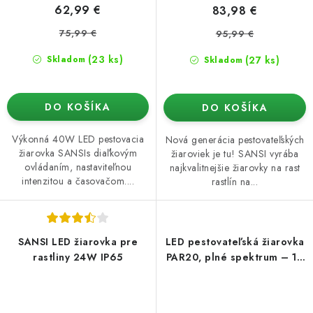
62,99 €
83,98 €
75,99 €
95,99 €
(23 ks)
(27 ks)
Skladom
Skladom
DO KOŠÍKA
DO KOŠÍKA
Výkonná 40W LED pestovacia
Nová generácia pestovateľských
žiarovka SANSIs diaľkovým
žiaroviek je tu! SANSI vyrába
ovládaním, nastaviteľnou
najkvalitnejšie žiarovky na rast
intenzitou a časovačom....
rastlín na...
SANSI LED žiarovka pre
LED pestovateľská žiarovka
rastliny 24W IP65
PAR20, plné spektrum – 10
W