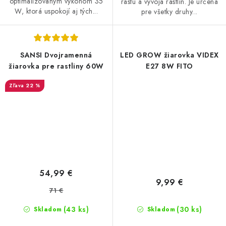
optimalizovaným výkonom 35
rastu a vývoja rastlín. Je určená
W, ktorá uspokojí aj tých...
pre všetky druhy...
SANSI Dvojramenná
LED GROW žiarovka VIDEX
žiarovka pre rastliny 60W
E27 8W FITO
22 %
54,99 €
9,99 €
71 €
(43 ks)
(30 ks)
Skladom
Skladom