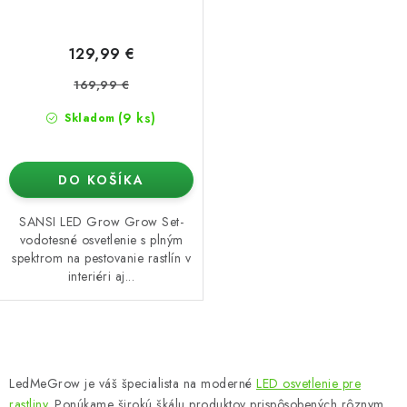
129,99 €
169,99 €
(9 ks)
Skladom
DO KOŠÍKA
SANSI LED Grow Grow Set-
vodotesné osvetlenie s plným
spektrom na pestovanie rastlín v
interiéri aj...
O
v
LedMeGrow je váš špecialista na moderné
LED osvetlenie pre
l
rastliny
. Ponúkame širokú škálu produktov prispôsobených rôznym