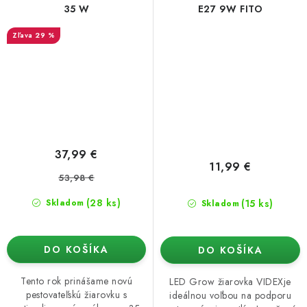
35 W
E27 9W FITO
29 %
37,99 €
11,99 €
53,98 €
(28 ks)
(15 ks)
Skladom
Skladom
DO KOŠÍKA
DO KOŠÍKA
Tento rok prinášame novú
LED Grow žiarovka VIDEXje
pestovateľskú žiarovku s
ideálnou voľbou na podporu