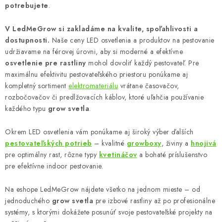
potrebujete
.
V LedMeGrow si zakladáme na kvalite, spoľahlivosti a
dostupnosti.
Naše ceny LED osvetlenia a produktov na pestovanie
udržiavame na férovej úrovni, aby si moderné a efektívne
osvetlenie pre rastliny
mohol dovoliť každý pestovateľ. Pre
maximálnu efektivitu pestovateľského priestoru ponúkame aj
kompletný sortiment
elektromateriálu
vrátane časovačov,
rozbočovačov či predlžovacích káblov, ktoré uľahčia používanie
každého typu
grow svetla
.
Okrem LED osvetlenia vám ponúkame aj široký výber ďalších
pestovateľských potrieb
– kvalitné
growboxy
, živiny a
hnojivá
pre optimálny rast, rôzne typy
kvetináčov
a bohaté príslušenstvo
pre efektívne indoor pestovanie.
Na eshope LedMeGrow nájdete všetko na jednom mieste – od
jednoduchého
grow svetla
pre izbové rastliny až po profesionálne
systémy, s ktorými dokážete posunúť svoje pestovateľské projekty na