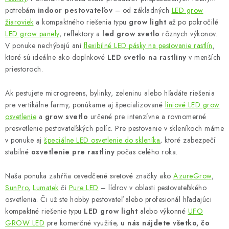
á
potrebám
indoor pestovateľov
– od základných
LED grow
d
žiaroviek
a kompaktného riešenia typu
grow light
až po pokročilé
LED grow panely
, reflektory a
led grow svetlo
rôznych výkonov.
a
V ponuke nechýbajú ani
flexibilné LED pásky na pestovanie rastlín
,
c
ktoré sú ideálne ako doplnkové
LED svetlo na rastliny
v menších
i
priestoroch.
e
p
Ak pestujete microgreens, bylinky, zeleninu alebo hľadáte riešenia
r
pre vertikálne farmy, ponúkame aj špecializované
líniové LED grow
v
osvetlenie
a
grow svetlo
určené pre intenzívne a rovnomerné
k
presvetlenie pestovateľských políc. Pre pestovanie v skleníkoch máme
v ponuke aj
špeciálne LED osvetlenie do skleníka
, ktoré zabezpečí
y
stabilné
osvetlenie pre rastliny
počas celého roka.
v
ý
Naša ponuka zahŕňa osvedčené svetové značky ako
AzureGrow
,
p
SunPro
,
Lumatek
či
Pure LED
– lídrov v oblasti pestovateľského
i
osvetlenia. Či už ste hobby pestovateľ alebo profesionál hľadajúci
s
kompaktné riešenie typu
LED grow light
alebo výkonné
UFO
u
GROW LED
pre komerčné využitie,
u nás nájdete všetko, čo