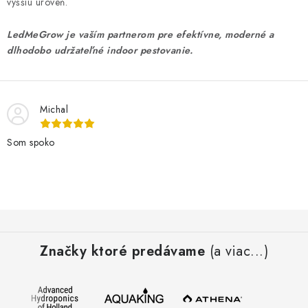
vyššiu úroveň.
LedMeGrow je vaším partnerom pre efektívne, moderné a
dlhodobo udržateľné indoor pestovanie.
Michal
Som spoko
Z
á
Značky ktoré predávame
(a viac...)
p
ä
t