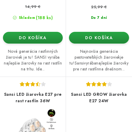
v
14,99 €
25,99 €
(188 ks)
Skladom
Do 7 dní
DO KOŠÍKA
DO KOŠÍKA
Nová generácia rastlinných
Najnovšia generácia
žiaroviek je tu! SANSI vyrába
pestovateľských žiaroviekje
najlepšie žiarovky na rast rastlín
tu!Sansivyrábanajlepšie žiarovky
na trhu. Ide...
pre rast rastlínna dnešnom...
Sansi LED žiarovka E27 pre
Sansi LED GROW žiarovka
rast rastlín 36W
E27 24W