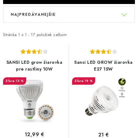
Podmienky o ochrane osobných údajov
V
R
NAJPREDÁVANEJŠIE
ý
a
p
d
i
e
Stránka
1
z
1
-
17
položiek celkom
s
n
p
i
r
e
SANSI LED grow žiarovka
Sansi LED GROW žiarovka
o
p
pre rastliny 10W
E27 15W
d
r
13 %
19 %
u
o
k
d
t
u
o
k
v
t
o
12,99 €
21 €