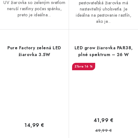
UV žiarovka so zeleným svetlom
pestovateľská žiarovka má
neruší rastliny počas spánku,
nastaviteľný uholsvetla. Je
preto je ideálna...
ideálna na pestovanie rastlín,
ako je...
Pure Factory zelená LED
LED grow žiarovka PAR38,
žiarovka 3.5W
plné spektrum – 26 W
16 %
41,99 €
14,99 €
49,99 €