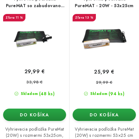
o
p
Podmienky o ochrane osobných údajov
PureMAT so zabudovanou
PureMAT - 20W - 53x25cm
reguláciou výkonu - 20W -
d
r
11 %
13 %
53x25cm
u
o
k
d
t
u
o
k
v
t
o
29,99 €
25,99 €
v
33,98 €
29,99 €
(48 ks)
(94 ks)
Skladom
Skladom
DO KOŠÍKA
DO KOŠÍKA
Vyhrievacia podložka PureMat
Vyhrievacia podložka PureMat
(20W) s rozmermi 53x25cm,
(20W) s rozmermi 53×25 cm