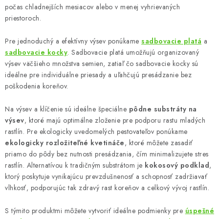
u
počas chladnejších mesiacov alebo v menej vyhrievaných
priestoroch.
Pre jednoduchý a efektívny výsev ponúkame
sadbovacie platá
a
sadbovacie kocky
. Sadbovacie platá umožňujú organizovaný
výsev väčšieho množstva semien, zatiaľ čo sadbovacie kocky sú
ideálne pre individuálne priesady a uľahčujú presádzanie bez
poškodenia koreňov.
Na výsev a klíčenie sú ideálne špeciálne
pôdne substráty na
výsev
, ktoré majú optimálne zloženie pre podporu rastu mladých
rastlín. Pre ekologicky uvedomelých pestovateľov ponúkame
ekologicky rozložiteľné kvetináče
, ktoré môžete zasadiť
priamo do pôdy bez nutnosti presádzania, čím minimalizujete stres
rastlín. Alternatívou k tradičným substrátom je
kokosový podklad
,
ktorý poskytuje vynikajúcu prevzdušnenosť a schopnosť zadržiavať
vlhkosť, podporujúc tak zdravý rast koreňov a celkový vývoj rastlín.
S týmito produktmi môžete vytvoriť ideálne podmienky pre
úspešné