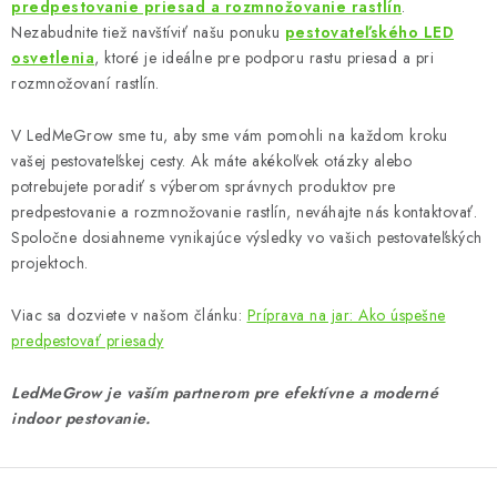
predpestovanie priesad a rozmnožovanie rastlín
.
Nezabudnite tiež navštíviť našu ponuku
pestovateľského LED
osvetlenia
, ktoré je ideálne pre podporu rastu priesad a pri
rozmnožovaní rastlín.
V LedMeGrow sme tu, aby sme vám pomohli na každom kroku
vašej pestovateľskej cesty. Ak máte akékoľvek otázky alebo
potrebujete poradiť s výberom správnych produktov pre
predpestovanie a rozmnožovanie rastlín, neváhajte nás kontaktovať.
Spoločne dosiahneme vynikajúce výsledky vo vašich pestovateľských
projektoch.
Viac sa dozviete v našom článku:
Príprava na jar: Ako úspešne
predpestovať priesady
LedMeGrow je vaším partnerom pre efektívne a moderné
indoor pestovanie.