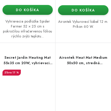
DO KOŠÍKA
DO KOŠÍKA
Vyhrievacia podložka Spider
Airontek Vykurovací kábel 12 m.
Farmer 52 × 25 cm s
Príkon 60 W.
pokročilou infračervenou fóliou
rýchlo zvýši teplotu...
Secret Jardin Heating Mat
Airontek Heat Mat Medium
55x35 cm 20W, vyhrievacia
50x50 cm, stredná
podložka
vyhrievna rohož 45W
17 %