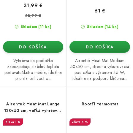
31,99 €
61 €
38,99 €
(11 ks)
(14 ks)
Skladom
Skladom
DO KOŠÍKA
DO KOŠÍKA
Vyhrievacia podložka
Airontek Heat Mat Medium
zabezpečuje stabilnú teplotu
50x50 cm, stredná vykurovacia
pestovateľského média, ideálna
podložka s výkonom 45 W,
pre starostlivosť o...
ideálna na podporu klíčenia...
Airontek Heat Mat Large
Root!T termostat
120x50 cm, veľká vyhrievna
rohož 105W
1 %
4 %