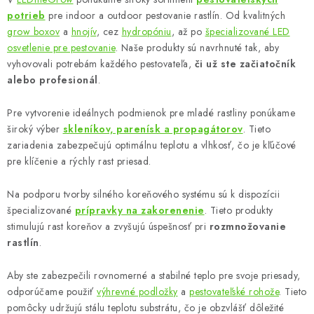
l
potrieb
pre indoor a outdoor pestovanie rastlín. Od kvalitných
á
grow boxov
a
hnojív
, cez
hydropóniu
, až po
špecializované LED
d
osvetlenie pre pestovanie
. Naše produkty sú navrhnuté tak, aby
vyhovovali potrebám každého pestovateľa,
či už ste začiatočník
a
alebo profesionál
.
c
i
Pre vytvorenie ideálnych podmienok pre mladé rastliny ponúkame
e
široký výber
skleníkov, parenísk a propagátorov
. Tieto
p
zariadenia zabezpečujú optimálnu teplotu a vlhkosť, čo je kľúčové
r
pre klíčenie a rýchly rast priesad.
v
k
Na podporu tvorby silného koreňového systému sú k dispozícii
y
špecializované
prípravky na zakorenenie
. Tieto produkty
stimulujú rast koreňov a zvyšujú úspešnosť pri
rozmnožovanie
v
rastlín
.
ý
p
Aby ste zabezpečili rovnomerné a stabilné teplo pre svoje priesady,
i
odporúčame použiť
výhrevné podložky
a
pestovateľské rohože
. Tieto
s
pomôcky udržujú stálu teplotu substrátu, čo je obzvlášť dôležité