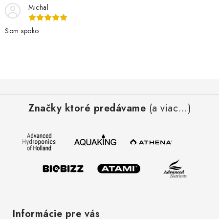
Michal
Som spoko
Z
á
Značky ktoré predávame
(a viac...)
p
ä
t
i
e
Informácie pre vás