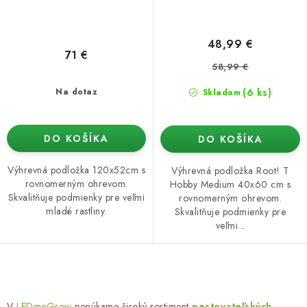
48,99 €
71 €
58,99 €
(6 ks)
Na dotaz
Skladom
DO KOŠÍKA
DO KOŠÍKA
Výhrevná podložka 120x52cm s
Výhrevná podložka Root! T
rovnomerným ohrevom.
Hobby Medium 40x60 cm s
Skvalitňuje podmienky pre veľmi
rovnomerným ohrevom.
mladé rastliny.
Skvalitňuje podmienky pre
veľmi...
O
v
V
LEDmeGrow
ponúkame široký sortiment
pestovateľských