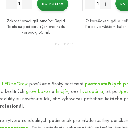
DO KOŠÍKA
DO 
Zakoreňovací gél AutoPot Rapid
Zakoreňovací gél AutoP
Roots na podporu rýchleho rastu
Roots vo väčšom balení
koreňov, 50 ml.
Kód:
N42337
O
v
V
LEDmeGrow
ponúkame široký sortiment
pestovateľských p
d kvalitných
grow boxov
a
hnojív
, cez
hydropóniu
, až po
špec
á
rodukty sú navrhnuté tak, aby vyhovovali potrebám každého p
d
rofesionál
.
a
re vytvorenie ideálnych podmienok pre mladé rastliny ponúka
c
ropagátorov
. Tieto zariadenia zabezpečujú optimálnu teplotu