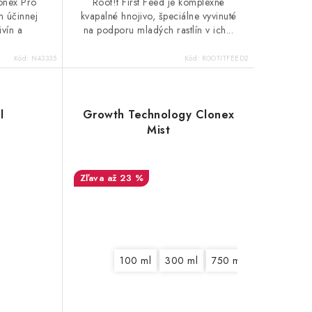
onex Pro
Root!t First Feed je komplexné
m účinnej
kvapalné hnojivo, špeciálne vyvinuté
ivín a
na podporu mladých rastlín v ich...
Kód:
N43335
Kód:
ROOTITFEED2
l
Growth Technology Clonex
Mist
až 23 %
100 ml
300 ml
750 ml