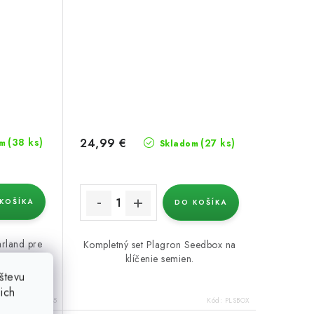
24,99 €
(38 ks)
(27 ks)
m
Skladom
KOŠÍKA
DO KOŠÍKA
rland pre
Kompletný set Plagron Seedbox na
klíčenie semien.
števu
ich
Kód:
38995
Kód:
PLSBOX