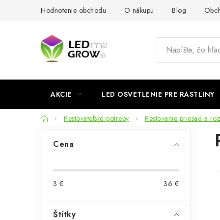
Prejsť
Hodnotenie obchodu
O nákupu
Blog
Obch
na
obsah
AKCIE
LED OSVETLENIE PRE RASTLINY
Domov
Pestovateľské potreby
Pestovanie priesad a ro
B
Cena
o
č
3
€
36
€
n
ý
Štítky