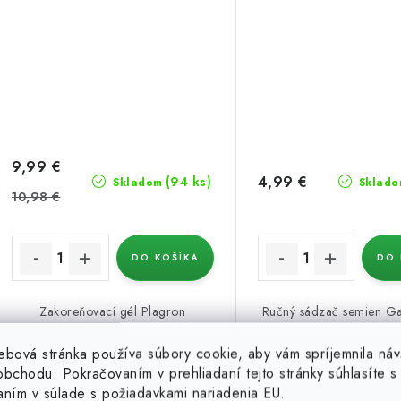
9,99 €
4,99 €
(94 ks)
Skladom
Sklado
10,98 €
DO KOŠÍKA
DO 
Zakoreňovací gél Plagron
Ručný sádzač semien Ga
NextGen, 150 ml je biostimulátor
presný výsev.
bez hormónov pre rýchle a zdravé
ebová stránka používa súbory cookie, aby vám spríjemnila náv
zakorenenie...
bchodu. Pokračovaním v prehliadaní tejto stránky súhlasíte s 
Kód:
66582
aním v súlade s požiadavkami nariadenia EU.