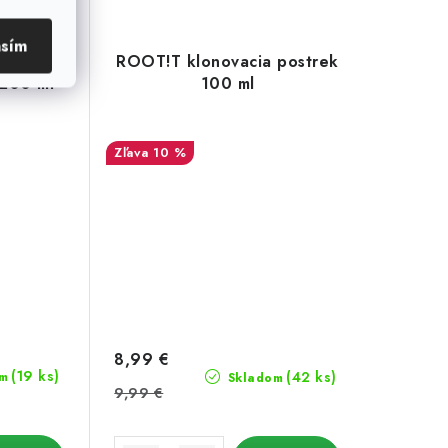
asím
Roots
ROOT!T klonovacia postrek
 200 ml
100 ml
10 %
8,99 €
(19 ks)
(42 ks)
m
Skladom
9,99 €