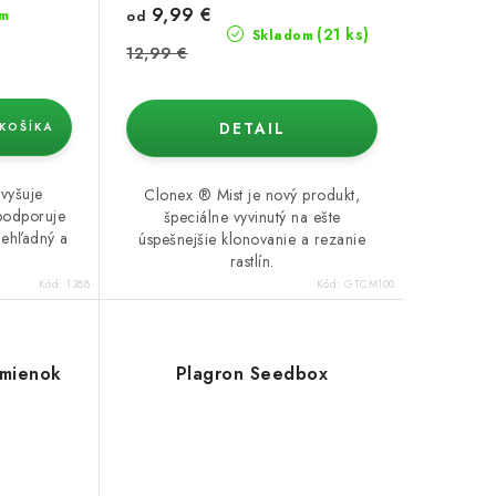
9,99 €
m
od
(21 ks)
Skladom
12,99 €
DETAIL
KOŠÍKA
zvyšuje
Clonex ® Mist je nový produkt,
podporuje
špeciálne vyvinutý na ešte
iehľadný a
úspešnejšie klonovanie a rezanie
rastlín.
Kód:
1388
Kód:
GTCM100
emienok
Plagron Seedbox