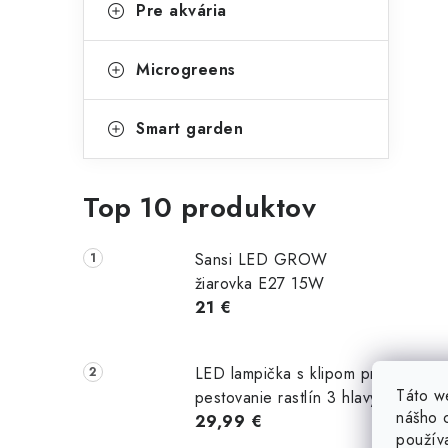
Pre akvária
Microgreens
Smart garden
Top 10 produktov
Sansi LED GROW
žiarovka E27 15W
21 €
LED lampička s klipom pre
Táto w
pestovanie rastlín 3 hlavy
nášho o
29,99 €
použív