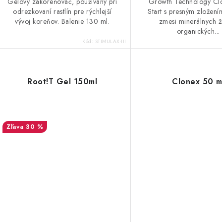
v
Gelový zakoreňovač, používaný pri
Growth Technology Cl
odrezkovaní rastlín pre rýchlejší
Start s presným zložení
vývoj koreňov. Balenie 130 ml.
zmesi minerálnych ž
organických...
Kód:
STIMULAX-III
Root!T Gel 150ml
Clonex 50 m
30 %