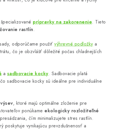
 špecializované
prípravky na zakorenenie
. Tieto
ovanie rastlín
.
iesady, odporúčame použiť
výhrevné podložky
a
trátu, čo je obzvlášť dôležité počas chladnejších
á
a
sadbovacie kocky
. Sadbovacie platá
čo sadbovacie kocky sú ideálne pre individuálne
 výsev
, ktoré majú optimálne zloženie pre
estovateľov ponúkame
ekologicky rozložiteľné
resádzania, čím minimalizujete stres rastlín.
orý poskytuje vynikajúcu prevzdušnenosť a