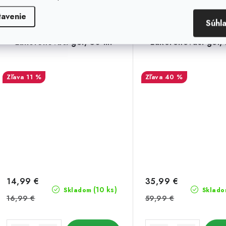
tavenie
Súhl
Autopot Rapid Roots
Autopot Rapid 
zakoreňovací gél, 50 ml
zakoreňovací gél,
11 %
40 %
14,99 €
35,99 €
(10 ks)
Skladom
Sklado
16,99 €
59,99 €