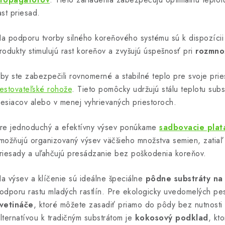
ast priesad.
e
a podporu tvorby silného koreňového systému sú k dispozícii
p
rodukty stimulujú rast koreňov a zvyšujú úspešnosť pri
rozmnož
by ste zabezpečili rovnomerné a stabilné teplo pre svoje pr
v
estovateľské rohože
. Tieto pomôcky udržujú stálu teplotu subs
k
esiacov alebo v menej vyhrievaných priestoroch.
y
v
re jednoduchý a efektívny výsev ponúkame
sadbovacie plat
možňujú organizovaný výsev väčšieho množstva semien, zatiaľ 
ý
riesady a uľahčujú presádzanie bez poškodenia koreňov.
p
a výsev a klíčenie sú ideálne špeciálne
pôdne substráty na
odporu rastu mladých rastlín. Pre ekologicky uvedomelých p
s
vetináče
, ktoré môžete zasadiť priamo do pôdy bez nutnosti p
u
lternatívou k tradičným substrátom je
kokosový podklad
, kt