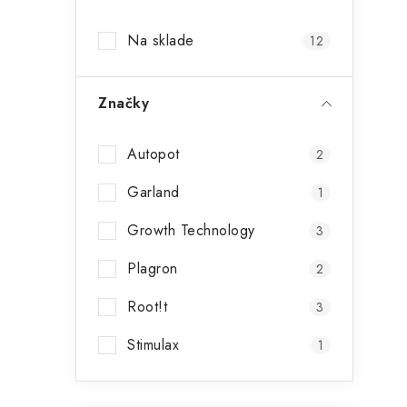
p
Na sklade
12
a
i
n
Značky
e
l
Autopot
2
Garland
1
Growth Technology
3
Plagron
2
Root!t
3
t
Stimulax
1