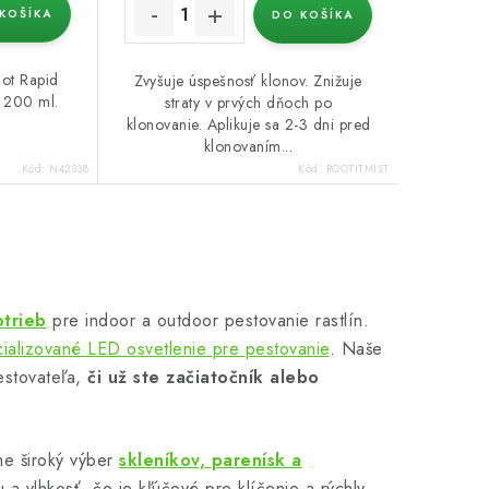
KOŠÍKA
DO KOŠÍKA
ot Rapid
Zvyšuje úspešnosť klonov. Znižuje
 200 ml.
straty v prvých dňoch po
klonovanie. Aplikuje sa 2-3 dni pred
klonovaním...
Kód:
N42338
Kód:
ROOTITMIST
otrieb
pre indoor a outdoor pestovanie rastlín.
ializované LED osvetlenie pre pestovanie
. Naše
estovateľa,
či už ste začiatočník alebo
me široký výber
skleníkov, parenísk a
 a vlhkosť, čo je kľúčové pre klíčenie a rýchly