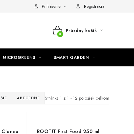
o ochrane osobných údajov
Prihlásenie
Registrácia
Prázdny košík
NÁKUPNÝ
KOŠÍK
MICROGREENS
SMART GARDEN
Stránka
1
z
1
-
12
položiek celkom
ŠIE
ABECEDNE
 Clonex
ROOT!T First Feed 250 ml