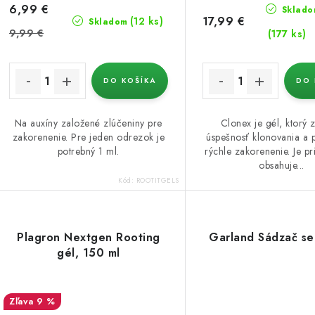
6,99 €
Sklado
17,99 €
(12 ks)
Skladom
9,99 €
(177 ks)
DO KOŠÍKA
DO 
Na auxíny založené zlúčeniny pre
Clonex je gél, ktorý 
zakorenenie. Pre jeden odrezok je
úspešnosť klonovania a 
potrebný 1 ml.
rýchle zakorenenie. Je pr
obsahuje...
Kód:
ROOTITGELS
Plagron Nextgen Rooting
Garland Sádzač s
gél, 150 ml
9 %