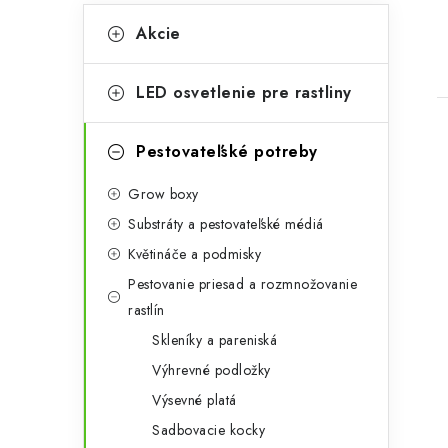
K
Preskočiť
Akcie
kategórie
a
t
LED osvetlenie pre rastliny
e
g
Pestovateľské potreby
ó
Grow boxy
r
Substráty a pestovateľské médiá
i
Květináče a podmisky
e
Pestovanie priesad a rozmnožovanie
rastlín
Skleníky a pareniská
Výhrevné podložky
Výsevné platá
Sadbovacie kocky