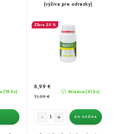
(výživa pre odrezky)
25 %
8,99 €
(18 ks)
(41 ks)
m
Skladom
11,99 €
DO KOŠÍKA