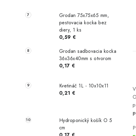
Grodan 75x75x65 mm,
pestovacia kocka bez
diery, 1 ks
0,59 €
Grodan sadbovacia kocka
36x36x40mm s otvorom
0,17 €
Kvetináč 1L - 10x10x11
l
0,21 €
O
p
p
Hydroponický košík O 5
cm
P
0,17 €
p