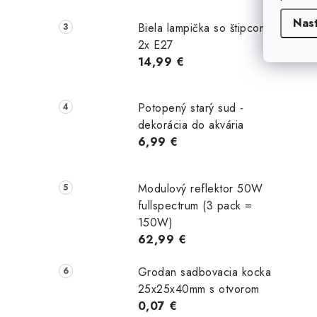
Nas
Biela lampička so štipcom
2x E27
14,99 €
Potopený starý sud -
dekorácia do akvária
6,99 €
Modulový reflektor 50W
fullspectrum (3 pack =
150W)
62,99 €
Grodan sadbovacia kocka
25x25x40mm s otvorom
0,07 €