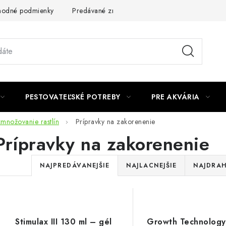
odné podmienky
Predávané značky
Kontakt
Podmienky 
PESTOVATEĽSKÉ POTREBY
PRE AKVÁRIA
zmnožovanie rastlín
Prípravky na zakorenenie
Prípravky na zakorenenie
R
NAJPREDÁVANEJŠIE
NAJLACNEJŠIE
NAJDRAH
a
d
V
e
Stimulax III 130 ml – gél
Growth Technology