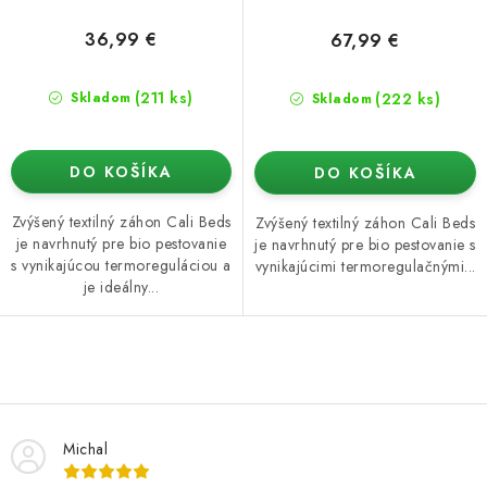
36,99 €
67,99 €
(211 ks)
(222 ks)
Skladom
Skladom
DO KOŠÍKA
DO KOŠÍKA
Zvýšený textilný záhon Cali Beds
Zvýšený textilný záhon Cali Beds
je navrhnutý pre bio pestovanie
je navrhnutý pre bio pestovanie s
s vynikajúcou termoreguláciou a
vynikajúcimi termoregulačnými...
je ideálny...
O
v
l
Michal
á