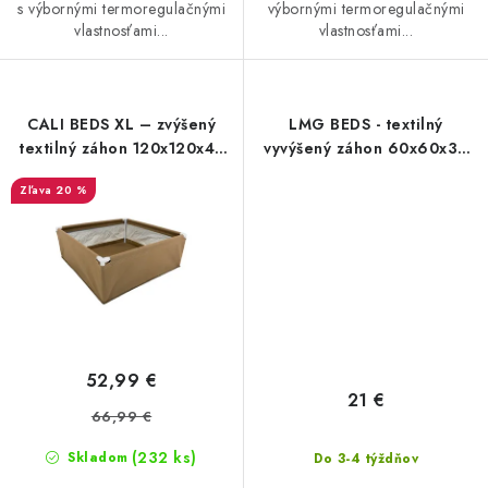
s výbornými termoregulačnými
výbornými termoregulačnými
vlastnosťami...
vlastnosťami...
CALI BEDS XL – zvýšený
LMG BEDS - textilný
textilný záhon 120x120x45
vyvýšený záhon 60x60x30
cm
cm
20 %
52,99 €
21 €
66,99 €
(232 ks)
Skladom
Do 3-4 týždňov