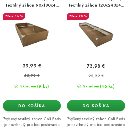
o
p
Podmienky o ochrane osobných údajov
textilný záhon 90x180x45
textilný záhon 120x240x45
cm
cm
d
r
36 %
20 %
u
o
k
d
t
u
o
k
v
t
o
39,99 €
73,98 €
v
62,99 €
92,99 €
(9 ks)
(46 ks)
Skladom
Skladom
DO KOŠÍKA
DO KOŠÍKA
Zvýšený textilný záhon Cali Beds
Zvýšený textilný záhon Cali Beds
je navrhnutý pre bio pestovanie
je navrhnutý pre bio pestovanie s