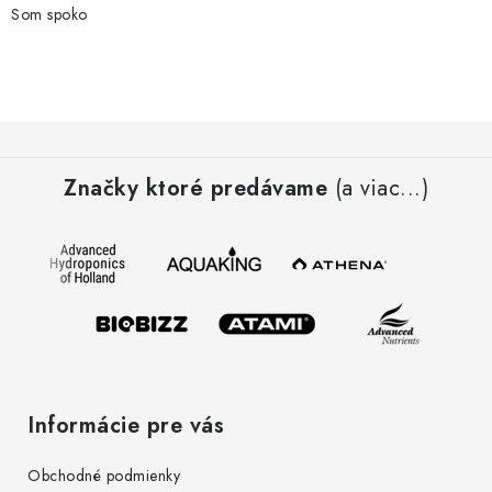
d
Som spoko
a
c
i
e
Z
p
á
r
Značky ktoré predávame
(a viac...)
p
v
ä
k
t
y
i
v
e
ý
p
i
s
Informácie pre vás
u
Obchodné podmienky