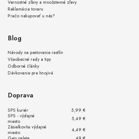
Vernostné zľavy a množstevné zľavy
Reklamácia tovaru
Prečo nakupovať u nás?
Blog
Návody na pestovanie rastlín
Všeobecné rady a tipy
Odborné články
Dávkovanie pre hnojivá
Doprava
SPS kuriér
5,99 €
SPS - výdajné
5,49 €
miesto
Zásielkovňa výdajné
4,49 €
miesto
Geis paleta
49 €