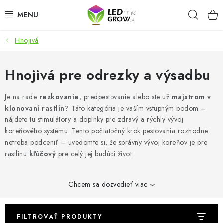
Prejsť
Hľad
na
obsah
Hnojivá
AKCIE
LED OSVETLENIE PRE RASTLINY
Hnojivá pre odrezky a výsadbu
PESTOVATEĽSKÉ POTREBY
Je na rade
rezkovanie
, predpestovanie alebo ste už
majstrom v
klonovaní rastlín
? Táto kategória je vaším vstupným bodom –
nájdete tu stimulátory a doplnky pre zdravý a rýchly vývoj
PRE AKVÁRIA
koreňového systému. Tento počiatočný krok pestovania rozhodne
netreba podceniť – uvedomte si, že správny vývoj koreňov je pre
MICROGREENS
rastlinu
kľúčový
pre celý jej budúci život.
SMART GARDEN
Chcem sa dozvedieť viac
Hodnotenie obchodu
O nákupu
Blog
Obchodné podmienky
Predávané značky
Kontakt
FILTROVAŤ PRODUKTY