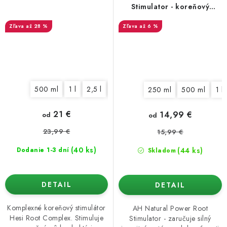
Stimulator - koreňový
stimulátor
až 28 %
až 6 %
500 ml
1 l
2,5 l
5 l
10 l
20 l
250 ml
500 ml
1 l
21 €
14,99 €
od
od
23,99 €
15,99 €
(40 ks)
(44 ks)
Dodanie 1-3 dní
Skladom
DETAIL
DETAIL
Komplexné koreňový stimulátor
AH Natural Power Root
Hesi Root Complex. Stimuluje
Stimulator - zaručuje silný