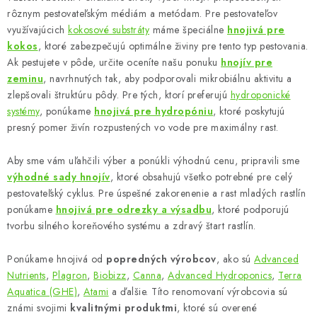
p
rôznym pestovateľským médiám a metódam. Pre pestovateľov
r
využívajúcich
kokosové substráty
máme špeciálne
hnojivá pre
v
kokos
, ktoré zabezpečujú optimálne živiny pre tento typ pestovania.
k
Ak pestujete v pôde, určite oceníte našu ponuku
hnojív pre
zeminu
, navrhnutých tak, aby podporovali mikrobiálnu aktivitu a
y
zlepšovali štruktúru pôdy. Pre tých, ktorí preferujú
hydroponické
v
systémy
, ponúkame
hnojivá pre hydropóniu
, ktoré poskytujú
ý
presný pomer živín rozpustených vo vode pre maximálny rast.
p
i
Aby sme vám uľahčili výber a ponúkli výhodnú cenu, pripravili sme
s
výhodné sady hnojív
, ktoré obsahujú všetko potrebné pre celý
u
pestovateľský cyklus. Pre úspešné zakorenenie a rast mladých rastlín
ponúkame
hnojivá pre odrezky a výsadbu
, ktoré podporujú
tvorbu silného koreňového systému a zdravý štart rastlín.
Ponúkame hnojivá od
popredných výrobcov
, ako sú
Advanced
Nutrients
,
Plagron
,
Biobizz
,
Canna
,
Advanced Hydroponics
,
Terra
Aquatica (GHE)
,
Atami
a ďalšie. Títo renomovaní výrobcovia sú
známi svojimi
kvalitnými produktmi
, ktoré sú overené