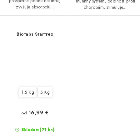
prospešné pôdne baktérie,
imunitný systém, odolnosť proti
zvyšuje absorpciu...
chorobám, stimuluje...
Biotabs Startrex
1,5 Kg
5 Kg
16,99 €
od
(21 ks)
Skladom