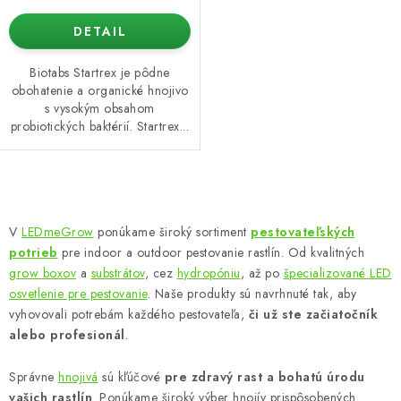
DETAIL
Biotabs Startrex je pôdne
obohatenie a organické hnojivo
s vysokým obsahom
probiotických baktérií. Startrex...
O
v
V
LEDmeGrow
ponúkame široký sortiment
pestovateľských
l
potrieb
pre indoor a outdoor pestovanie rastlín. Od kvalitných
á
grow boxov
a
substrátov
, cez
hydropóniu
, až po
špecializované LED
d
osvetlenie pre pestovanie
. Naše produkty sú navrhnuté tak, aby
vyhovovali potrebám každého pestovateľa,
či už ste začiatočník
a
alebo profesionál
.
c
i
Správne
hnojivá
sú kľúčové
pre zdravý rast a bohatú úrodu
e
vašich rastlín
. Ponúkame široký výber hnojív prispôsobených