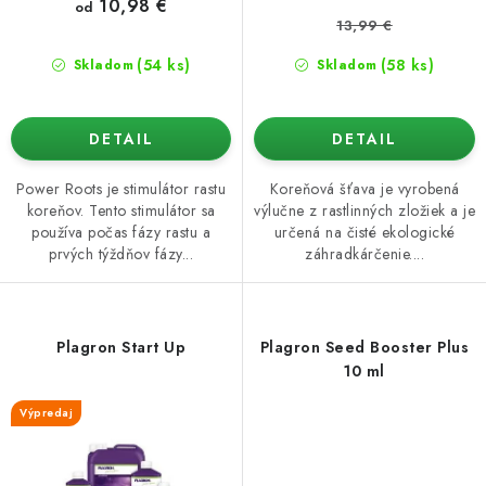
v
10,98 €
od
13,99 €
(54 ks)
(58 ks)
Skladom
Skladom
DETAIL
DETAIL
Power Roots je stimulátor rastu
Koreňová šťava je vyrobená
koreňov. Tento stimulátor sa
výlučne z rastlinných zložiek a je
používa počas fázy rastu a
určená na čisté ekologické
prvých týždňov fázy...
záhradkárčenie....
Plagron Start Up
Plagron Seed Booster Plus
10 ml
Výpredaj