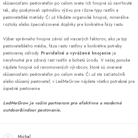
skúsenosťami pestovateľov po celom svete. Ich hnojivá sú navrhnuté
tak, aby poskytovali optimálnu výživu pre rôzne typy rastlín a
pestovateľské metódy. Či už hľadáte organické hnojivá, minerálne
roztoky alebo špecializované doplnky pre konkrétne fázy rastu.
Výber správneho hnojiva závisí od viacerých faktorov, ako je typ
pestovateľského média, fáza rastu rastliny a konkrétne potreby
pestovanej odrody.
Pravidelné a vyvážené hnojenie
je
nevyhnutné pre zdravý rast rastlín a bohatú úrodu. V našej ponuke
nájdete hnojivá od renomovaných výrobcov, ktoré sú overené
skúsenosťami pestovateľov po celom svete. Či už ste začiatočník
alebo skúsený pestovateľ, v LedMeGrow nájdete všetko potrebné pre
úspešné pestovanie.
LedMeGrow je vaším partnerom pre efektívne a moderné
outdoor&indoor pestovanie.
Michal