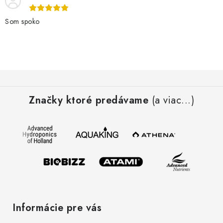
Som spoko
Z
á
Značky ktoré predávame
(a viac...)
p
ä
t
i
e
Informácie pre vás