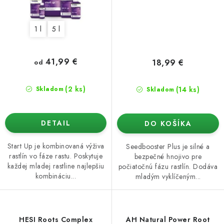
1 l
5 l
41,99 €
18,99 €
od
(2 ks)
(14 ks)
Skladom
Skladom
DETAIL
DO KOŠÍKA
Start Up je kombinovaná výživa
Seedbooster Plus je silné a
rastlín vo fáze rastu. Poskytuje
bezpečné hnojivo pre
každej mladej rastline najlepšiu
počiatočnú fázu rastlín. Dodáva
kombináciu...
mladým vyklíčeným...
HESI Roots Complex
AH Natural Power Root