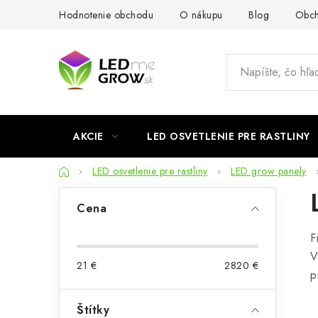
Prejsť
Hodnotenie obchodu
O nákupu
Blog
Obch
na
obsah
AKCIE
LED OSVETLENIE PRE RASTLINY
Domov
LED osvetlenie pre rastliny
LED grow panely
B
Cena
o
F
č
V
21
€
2820
€
n
p
ý
Štítky