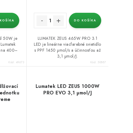
KOŠÍKA
DO KOŠÍKA
ed 50W je
LUMATEK ZEUS 465W PRO 3.1
e Lumatek
LED je lineárne viacfarebné svietidlo
m na 400–
s PPF 1450 µmol/s a účinnosťou až
3,1 µmol/J.
Kód:
49673
Kód:
50887
lžovací
Lumatek LED ZEUS 1000W
jednotku
PRO EVO 3,1 µmol/J
reme
)