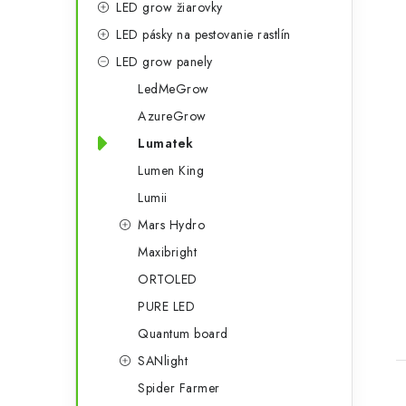
LED grow žiarovky
g
LED pásky na pestovanie rastlín
ó
LED grow panely
r
LedMeGrow
i
AzureGrow
e
Lumatek
Lumen King
Lumii
Mars Hydro
Maxibright
ORTOLED
PURE LED
Quantum board
SANlight
Spider Farmer