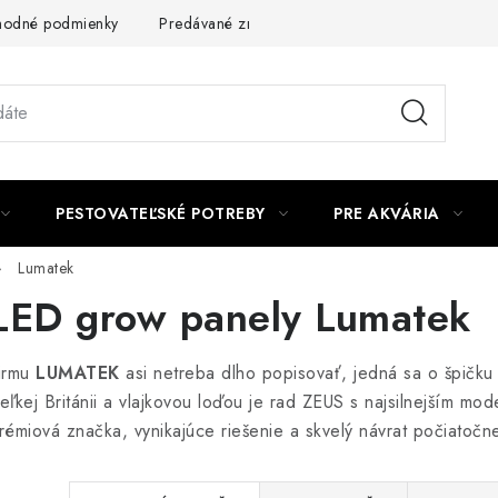
odné podmienky
Predávané značky
Kontakt
Podmienky 
PESTOVATEĽSKÉ POTREBY
PRE AKVÁRIA
Lumatek
LED grow panely Lumatek
irmu
LUMATEK
asi netreba dlho popisovať, jedná sa o špičk
eľkej Británii a vlajkovou loďou je rad ZEUS s najsilnejším mo
rémiová značka, vynikajúce riešenie a skvelý návrat počiatočnej