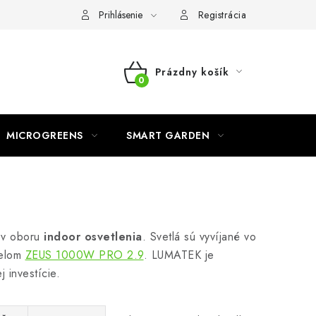
o ochrane osobných údajov
Prihlásenie
Registrácia
Prázdny košík
NÁKUPNÝ
KOŠÍK
MICROGREENS
SMART GARDEN
u v oboru
indoor osvetlenia
. Svetlá sú vyvíjané vo
delom
ZEUS 1000W PRO 2.9
. LUMATEK je
 investície.