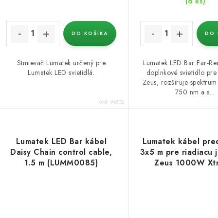
k
k
(6 ks)
t
o
DO KOŠÍKA
DO 
o
v
v
Stmievač Lumatek určený pre
Lumatek LED Bar Far-R
Lumatek LED svietidlá.
doplnkové svietidlo pr
Zeus, rozširuje spektru
750 nm a s...
Kód:
96502
Lumatek LED Bar kábel
Lumatek kábel pred
Daisy Chain control cable,
3x5 m pre riadiacu 
1.5 m (LUMM0085)
Zeus 1000W Xt
(LUMM0031