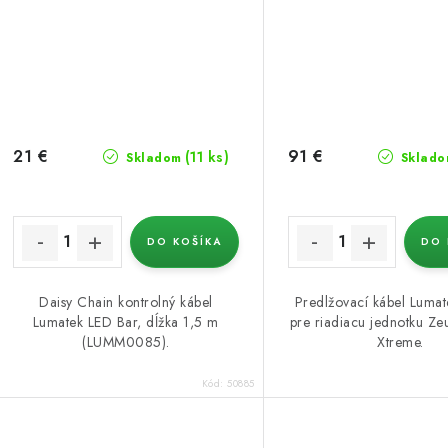
21 €
91 €
(11 ks)
Skladom
Sklado
DO KOŠÍKA
DO 
Daisy Chain kontrolný kábel
Predlžovací kábel Luma
Lumatek LED Bar, dĺžka 1,5 m
pre riadiacu jednotku 
(LUMM0085).
Xtreme.
Kód:
50885