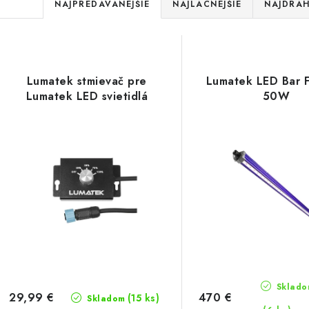
R
NAJPREDÁVANEJŠIE
NAJLACNEJŠIE
NAJDRAH
a
V
d
ý
e
Lumatek stmievač pre
Lumatek LED Bar 
p
Lumatek LED svietidlá
50W
n
i
s
e
p
p
r
r
o
o
d
d
u
u
Skladom
29,99 €
470 €
(15 ks)
Skladom