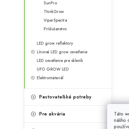
SunPro
ThinkGrow
ViparSpectra
Príslušenstvo
LED grow reflektory
Líniové LED grow osvetlenie
LED osvetlenie pre skleník
UFO GROW LED
Elektromateriál
Pestovateľské potreby
Táto w
Pre akvária
nášho o
použív