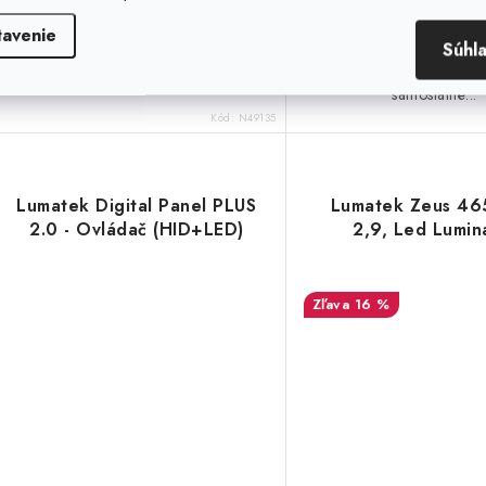
Najnovšie LED svietidlo Lumatek
Lumatek 30W UV LED l
tavenie
Súhl
Zeus 600W PRO s účinnosťou 3,1
navrhnutá na priame os
umol/J. Vyššia efektivita než u...
rámov Zeus alebo na pou
samostatné...
Kód:
N49135
Lumatek Digital Panel PLUS
Lumatek Zeus 4
2.0 - Ovládač (HID+LED)
2,9, Led Lumin
16 %