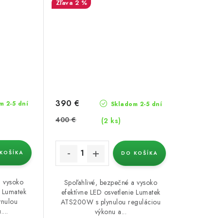
2 %
390 €
 2-5 dní
Skladom 2-5 dní
400 €
(2 ks)
KOŠÍKA
DO KOŠÍKA
a vysoko
Spoľahlivé, bezpečné a vysoko
e Lumatek
efektívne LED osvetlenie Lumatek
nulou
ATS200W s plynulou reguláciou
...
výkonu a...