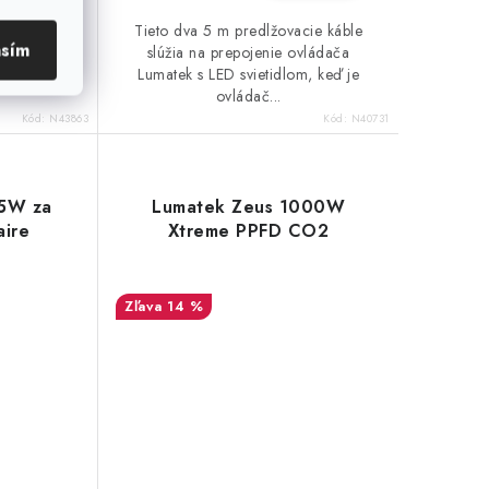
išta je
Tieto dva 5 m predlžovacie káble
asím
adenie do
slúžia na prepojenie ovládača
žitie ako
Lumatek s LED svietidlom, keď je
ovládač...
Kód:
N43863
Kód:
N40731
65W za
Lumatek Zeus 1000W
aire
Xtreme PPFD CO2
14 %