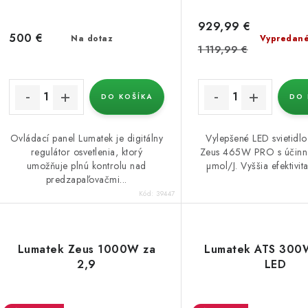
929,99 €
500 €
Na dotaz
Vypredan
1 119,99 €
DO KOŠÍKA
DO 
Ovládací panel Lumatek je digitálny
Vylepšené LED svietidl
regulátor osvetlenia, ktorý
Zeus 465W PRO s účinn
umožňuje plnú kontrolu nad
µmol/J. Vyššia efektivita
predzapaľovačmi...
Kód:
39447
Lumatek Zeus 1000W za
Lumatek ATS 300
2,9
LED