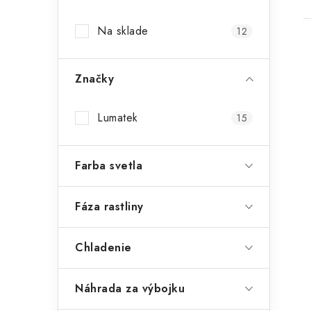
p
Na sklade
12
a
n
Značky
e
l
Lumatek
15
i
Farba svetla
Fáza rastliny
Chladenie
Náhrada za výbojku