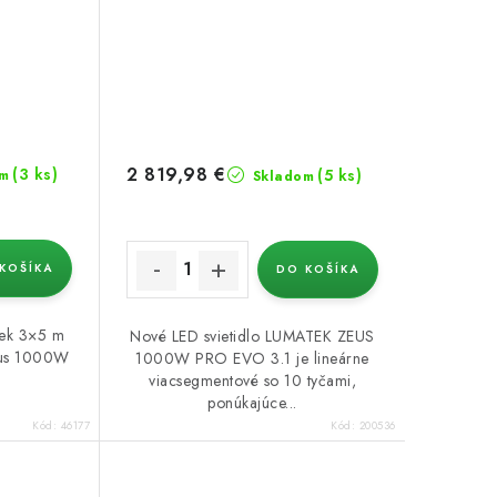
2 819,98 €
(3 ks)
(5 ks)
m
Skladom
KOŠÍKA
DO KOŠÍKA
tek 3×5 m
Nové LED svietidlo LUMATEK ZEUS
Zeus 1000W
1000W PRO EVO 3.1 je lineárne
viacsegmentové so 10 tyčami,
ponúkajúce...
Kód:
46177
Kód:
200536