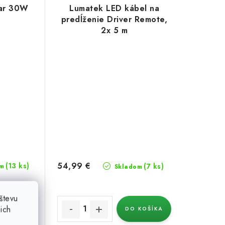
ar 30W
Lumatek LED kábel na
predĺženie Driver Remote,
2x 5 m
54,99 €
(13 ks)
(7 ks)
m
Skladom
števu
ich
KOŠÍKA
DO KOŠÍKA