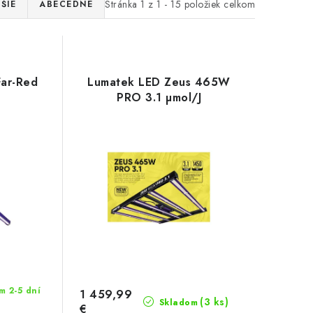
Stránka
1
z
1
-
15
položiek celkom
ŠIE
ABECEDNE
Far-Red
Lumatek LED Zeus 465W
PRO 3.1 µmol/J
 2-5 dní
1 459,99
(3 ks)
Skladom
€