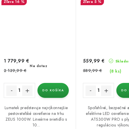
16 %
5 %
1 779,99 €
559,99 €
Skladom
Na dotaz
2 139,99 €
589,99 €
(8 ks)
DO KOŠÍKA
DO 
Lumatek predstavuje najvýkonnejšie
Spoľahlivé, bezpečné 
pestovateľské osvetlenie na trhu
efektívne LED osvetleni
ZEUS 1000W. Lineárne svietidlo s
ATS300W PRO s ply
10...
reguláciou výkonu.