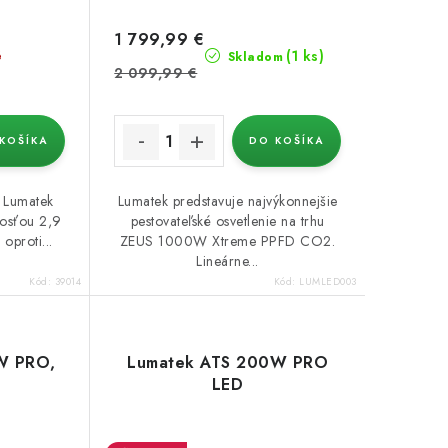
1 799,99 €
(1 ks)
é
Skladom
2 099,99 €
KOŠÍKA
DO KOŠÍKA
o Lumatek
Lumatek predstavuje najvýkonnejšie
osťou 2,9
pestovateľské osvetlenie na trhu
 oproti...
ZEUS 1000W Xtreme PPFD CO2.
Lineárne...
Kód:
39014
Kód:
LUMLED003
W PRO,
Lumatek ATS 200W PRO
LED