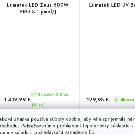
Lumatek LED Zeus 600W
Lumatek LED UV B
PRO 3.1 µmol/J
Skladom 2-5 dní
1 419,99 €
279,98 €
Sklado
(6 ks)
ebová stránka používa súbory cookie, aby vám spríjemnila náv
bchodu. Pokračovaním v prehliadaní tejto stránky súhlasíte s 
DO KOŠÍKA
DO 
aním v súlade s požiadavkami nariadenia EU.