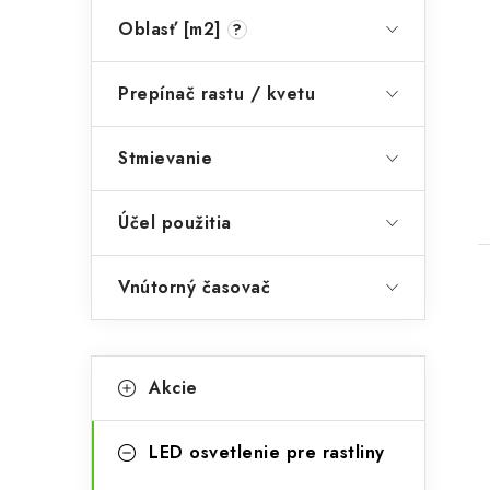
Oblasť [m2]
t
?
Prepínač rastu / kvetu
Stmievanie
Účel použitia
Vnútorný časovač
K
Preskočiť
Akcie
kategórie
a
t
LED osvetlenie pre rastliny
e