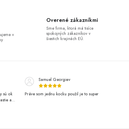
e
Overené zákazníkmi
Sme firma, ktorá má tisíce
spokojných zákazníkov v
ujeme v
šiestich krajinách EÚ.
ky
Samuel Georgiev
y sú ok
Práve som jednu kocku použil je to super
astie a