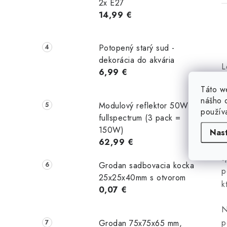
2x E27
14,99 €
Potopený starý sud -
dekorácia do akvária
L
6,99 €
l
p
Táto w
r
nášho o
Modulový reflektor 50W
p
použív
fullspectrum (3 pack =
r
150W)
Nas
62,99 €
A
i
š
Grodan sadbovacia kocka
p
25x25x40mm s otvorom
k
0,07 €
r
N
p
Grodan 75x75x65 mm,