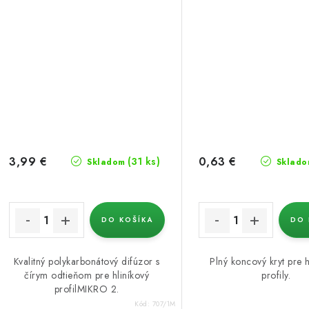
3,99 €
0,63 €
(31 ks)
Skladom
Sklado
DO KOŠÍKA
DO 
Kvalitný polykarbonátový difúzor s
Plný koncový kryt pre h
čírym odtieňom pre hliníkový
profily.
profilMIKRO 2.
Kód:
707/1M