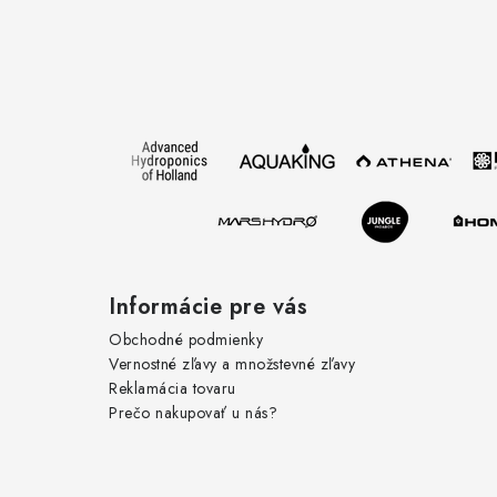
Z
á
p
ä
t
i
e
Informácie pre vás
Obchodné podmienky
Vernostné zľavy a množstevné zľavy
Reklamácia tovaru
Prečo nakupovať u nás?