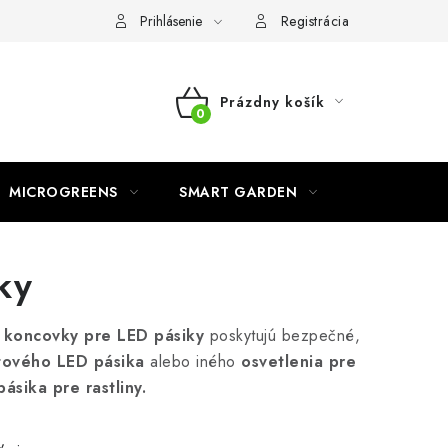
o ochrane osobných údajov
Prihlásenie
Registrácia
Prázdny košík
NÁKUPNÝ
KOŠÍK
MICROGREENS
SMART GARDEN
ky
 a koncovky pre LED pásiky
poskytujú bezpečné,
tového LED pásika
alebo iného
osvetlenia pre
pásika pre rastliny.