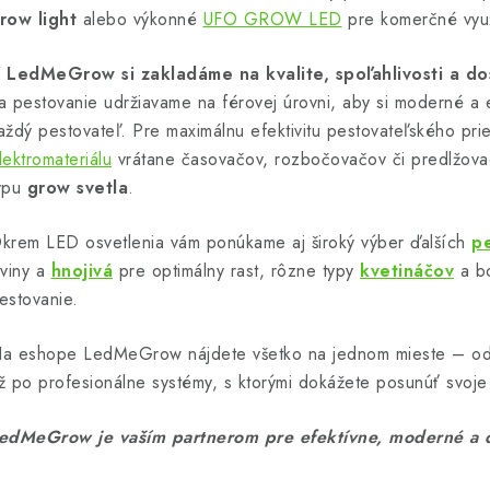
v
row light
alebo výkonné
UFO GROW LED
pre komerčné využ
k
y
 LedMeGrow si zakladáme na kvalite, spoľahlivosti a do
v
a pestovanie udržiavame na férovej úrovni, aby si moderné a
aždý pestovateľ. Pre maximálnu efektivitu pestovateľského pri
ý
lektromateriálu
vrátane časovačov, rozbočovačov či predlžovac
p
ypu
grow svetla
.
krem LED osvetlenia vám ponúkame aj široký výber ďalších
pe
s
iviny a
hnojivá
pre optimálny rast, rôzne typy
kvetináčov
a bo
u
estovanie.
a eshope LedMeGrow nájdete všetko na jednom mieste – o
ž po profesionálne systémy, s ktorými dokážete posunúť svoje 
edMeGrow je vaším partnerom pre efektívne, moderné a d