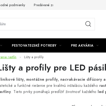
odné podmienky
Predávané značky
Kontakt
Podmienky 
PESTOVATEĽSKÉ POTREBY
PRE AKVÁRIA
anie rastlín
Lišty a profily
Lišty a profily pre LED pási
liníkové lišty, montážne profily, nacvakávacie difúzory
stetické a funkčné riešenie pre kvalitnú inštaláciu každého
ras
astliny
. Tieto prvky pomáhajú predĺžiť životnosť každého
led 