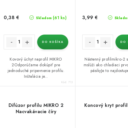
d
d
u
u
0,38 €
3,99 €
(61 ks)
Skladom
Sklado
k
k
t
o
DO KOŠÍKA
DO 
o
v
v
Kovový úchyt naprofil MIKRO
Nástenný profilmikro-2 s
2Odporúčame dokúpiť pre
mslúži ako chladiaci pr
jednoduché pripevnenie profilu.
pásikyJe to najdostupn
Inštalácia je...
Kód:
713
Difúzor profilu MIKRO 2
Koncový kryt profil
Nacvakávacie číry