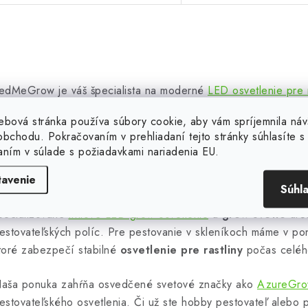
O
v
edMeGrow je váš špecialista na moderné
LED osvetlenie pre r
rispôsobených rôznym potrebám
indoor pestovateľov
– od 
ebová stránka používa súbory cookie, aby vám spríjemnila náv
á
iešenia typu
grow light
až po pokročilé
LED grow panely
, re
bchodu. Pokračovaním v prehliadaní tejto stránky súhlasíte s 
d
onuke nechýbajú ani
flexibilné LED pásky na pestovanie rastlí
aním v súlade s požiadavkami nariadenia EU.
astliny
v menších priestoroch.
a
tavenie
Súhl
c
k pestujete microgreens, bylinky, zeleninu alebo hľadáte rieše
pecializované
líniové LED grow osvetlenie
a
grow svetlo
urče
estovateľských políc. Pre pestovanie v skleníkoch máme v po
e
toré zabezpečí stabilné
osvetlenie pre rastliny
počas celéh
p
aša ponuka zahŕňa osvedčené svetové značky ako
AzureGr
estovateľského osvetlenia. Či už ste hobby pestovateľ alebo 