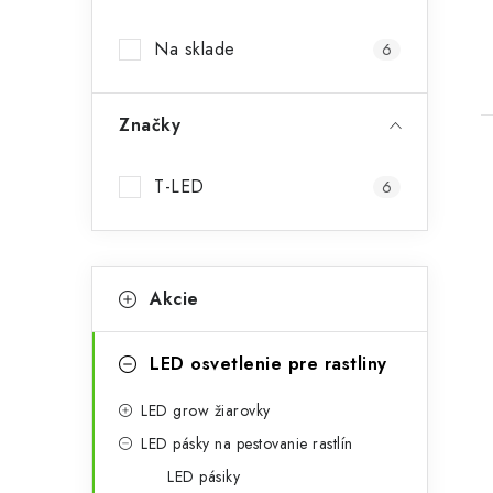
p
Na sklade
6
a
n
Značky
e
l
T-LED
6
K
i
Preskočiť
Akcie
kategórie
a
t
LED osvetlenie pre rastliny
e
LED grow žiarovky
g
LED pásky na pestovanie rastlín
ó
LED pásiky