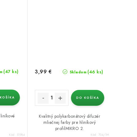
3,99 €
(47 ks)
(46 ks)
m
Skladom
KOŠÍKA
DO KOŠÍKA
liníkové
Kvalitný polykarbonátový difuzér
mliečnej farby pre hliníkový
profilMIKRO 2.
Kód:
51984
Kód:
704/1M