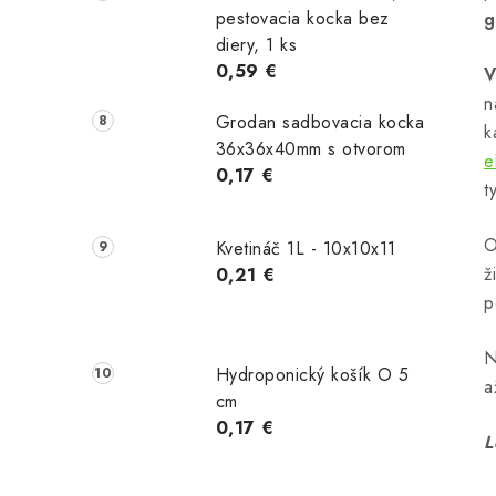
pestovacia kocka bez
g
diery, 1 ks
0,59 €
V
n
Grodan sadbovacia kocka
k
36x36x40mm s otvorom
e
0,17 €
t
i
O
Kvetináč 1L - 10x10x11
ž
0,21 €
p
N
Hydroponický košík O 5
a
cm
0,17 €
L