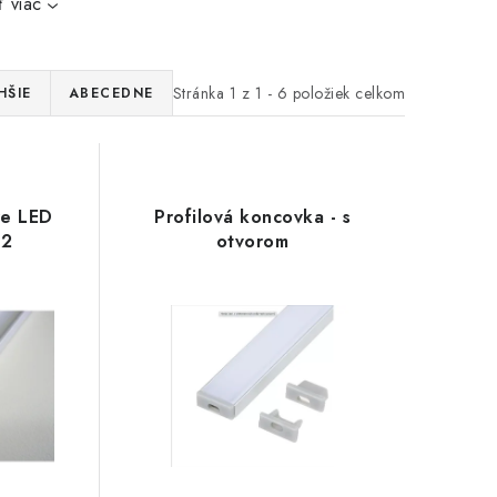
 viac
Stránka
1
z
1
-
6
položiek celkom
HŠIE
ABECEDNE
pre LED
Profilová koncovka - s
 2
otvorom