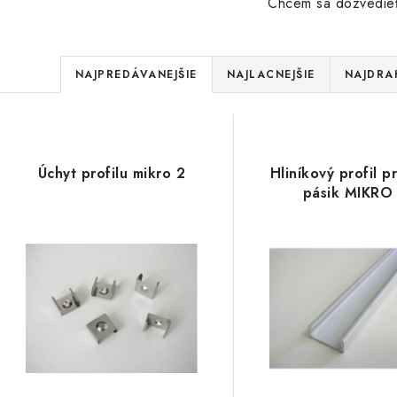
Chcem sa dozvedieť
R
NAJPREDÁVANEJŠIE
NAJLACNEJŠIE
NAJDRA
a
V
d
ý
e
Úchyt profilu mikro 2
Hliníkový profil 
p
pásik MIKRO
n
i
s
e
p
p
r
r
o
o