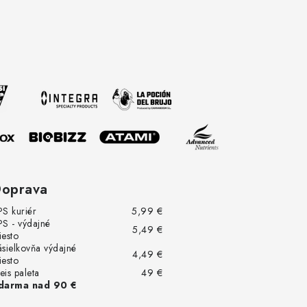
oprava
PS kuriér
5,99 €
PS - výdajné
5,49 €
iesto
ásielkovňa výdajné
4,49 €
iesto
eis paleta
49 €
darma nad 90 €