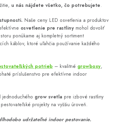
itie,
u nás nájdete všetko, čo potrebujete
.
stupnosti.
Naše ceny LED osvetlenia a produktov
 efektívne
osvetlenie pre rastliny
mohol dovoliť
estoru ponúkame aj kompletný sortiment
ích káblov, ktoré uľahčia používanie každého
stovateľských potrieb
– kvalitné
growboxy
,
haté príslušenstvo pre efektívne indoor
d jednoduchého
grow svetla
pre izbové rastliny
pestovateľské projekty na vyššiu úroveň.
lhodobo udržateľné indoor pestovanie.