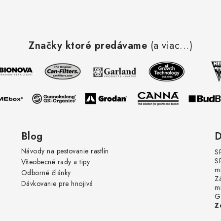
Značky ktoré predávame
(a viac...)
Blog
D
Návody na pestovanie rastlín
S
S
Všeobecné rady a tipy
m
Odborné články
Z
Dávkovanie pre hnojivá
m
G
Z