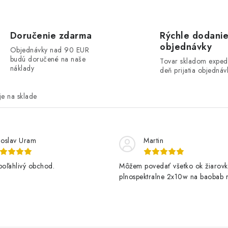
Doručenie zdarma
Rýchle dodani
objednávky
Objednávky nad 90 EUR
budú doručené na naše
Tovar skladom exped
náklady
deň prijatia objednáv
e na sklade
loslav Uram
Martin
poľahlivý obchod.
Môžem povedať všetko ok žiarovk
plnospektralne 2x10w na baobab r
kvitne krásne