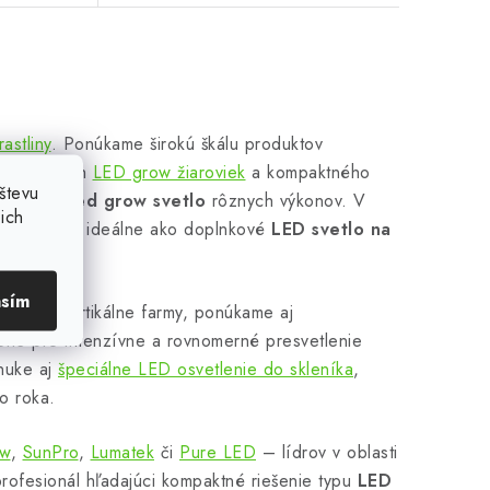
astliny
. Ponúkame širokú škálu produktov
základných
LED grow žiaroviek
a kompaktného
števu
flektory a
led grow svetlo
rôznych výkonov. V
ich
n
, ktoré sú ideálne ako doplnkové
LED svetlo na
asím
nia pre vertikálne farmy, ponúkame aj
né pre intenzívne a rovnomerné presvetlenie
nuke aj
špeciálne LED osvetlenie do skleníka
,
o roka.
ow
,
SunPro
,
Lumatek
či
Pure LED
– lídrov v oblasti
profesionál hľadajúci kompaktné riešenie typu
LED