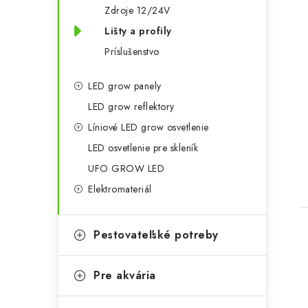
r
Zdroje 12/24V
i
Lišty a profily
e
Príslušenstvo
t
LED grow panely
LED grow reflektory
Líniové LED grow osvetlenie
LED osvetlenie pre skleník
UFO GROW LED
Elektromateriál
Pestovateľské potreby
Pre akvária