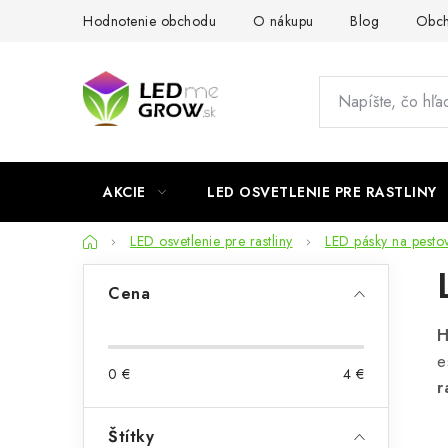
Prejsť
Hodnotenie obchodu
O nákupu
Blog
Obch
na
obsah
AKCIE
LED OSVETLENIE PRE RASTLINY
Domov
LED osvetlenie pre rastliny
LED pásky na pestov
B
Cena
o
H
č
e
0
€
4
€
n
r
ý
Štítky