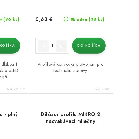
0,63 €
(86 ks)
(38 ks)
m
Skladom
KOŠÍKA
DO KOŠÍKA
 dĺžkou 1
Profilová koncovka s otvorom pre
vok preLED
technické zostavy.
ejší...
Kód:
698/1M
Kód:
51987
u - plný
Difúzor profilu MIKRO 2
nacvakávací mliečny