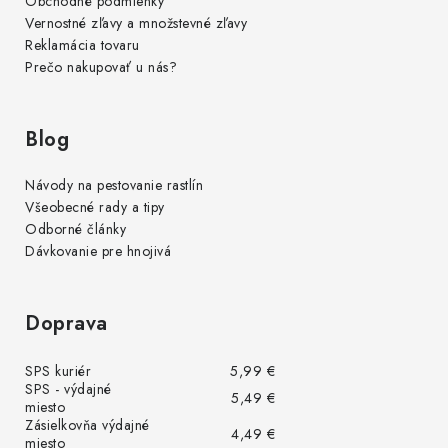
Obchodné podmienky
Vernostné zľavy a množstevné zľavy
Reklamácia tovaru
Prečo nakupovať u nás?
Blog
Návody na pestovanie rastlín
Všeobecné rady a tipy
Odborné články
Dávkovanie pre hnojivá
Doprava
SPS kuriér
5,99 €
SPS - výdajné
5,49 €
miesto
Zásielkovňa výdajné
4,49 €
miesto