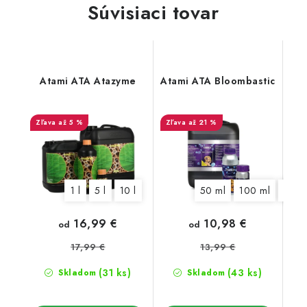
Súvisiaci tovar
Atami ATA Atazyme
Atami ATA Bloombastic
až 5 %
až 21 %
1 l
5 l
10 l
50 ml
100 ml
325 
16,99 €
10,98 €
od
od
17,99 €
13,99 €
(31 ks)
(43 ks)
Skladom
Skladom