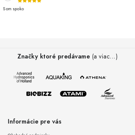
Som spoko
Z
á
Značky ktoré predávame
(a viac...)
p
ä
t
i
e
Informácie pre vás