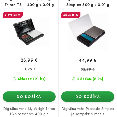
o
p
Podmienky o ochrane osobných údajov
Triton T3 – 400 g x 0.01 g
Simplex 300 g x 0.01 g
d
r
25 %
15 %
u
o
k
d
t
u
o
k
v
t
o
23,99 €
44,99 €
v
31,99 €
52,99 €
(21 ks)
(8 ks)
Skladom
Skladom
DO KOŠÍKA
DO KOŠÍKA
Digitálna váha My Weigh Triton
Digitálna váha Proscale Simplex
T3 s rozsahom 400 g a
je kompaktná váha s