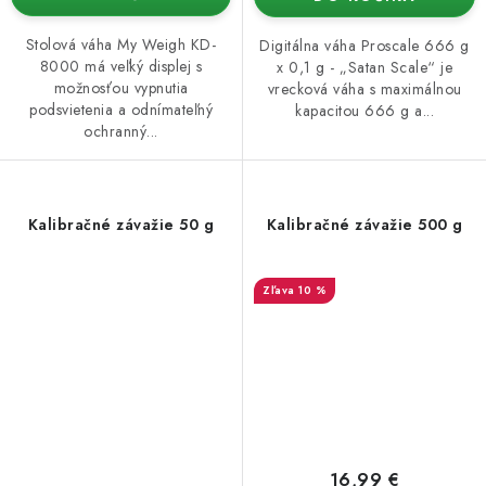
Stolová váha My Weigh KD-
Digitálna váha Proscale 666 g
8000 má veľký displej s
x 0,1 g - „Satan Scale“ je
možnosťou vypnutia
vrecková váha s maximálnou
podsvietenia a odnímateľný
kapacitou 666 g a...
ochranný...
Kalibračné závažie 50 g
Kalibračné závažie 500 g
10 %
16,99 €