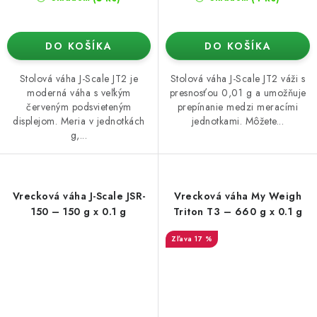
DO KOŠÍKA
DO KOŠÍKA
Stolová váha J-Scale JT2 je
Stolová váha J-Scale JT2 váži s
moderná váha s veľkým
presnosťou 0,01 g a umožňuje
červeným podsvieteným
prepínanie medzi meracími
displejom. Meria v jednotkách
jednotkami. Môžete...
g,...
Vrecková váha J-Scale JSR-
Vrecková váha My Weigh
150 – 150 g x 0.1 g
Triton T3 – 660 g x 0.1 g
17 %