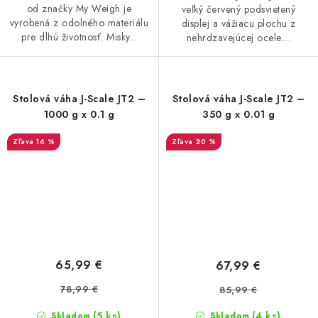
od značky My Weigh je
veľký červený podsvietený
vyrobená z odolného materiálu
displej a vážiacu plochu z
pre dlhú životnosť. Misky...
nehrdzavejúcej ocele....
Stolová váha J-Scale JT2 –
Stolová váha J-Scale JT2 –
1000 g x 0.1 g
350 g x 0.01 g
16 %
20 %
65,99 €
67,99 €
78,99 €
85,99 €
(5 ks)
(4 ks)
Skladom
Skladom