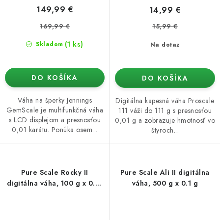
149,99 €
14,99 €
169,99 €
15,99 €
(1 ks)
Skladom
Na dotaz
DO KOŠÍKA
DO KOŠÍKA
Váha na šperky Jennings
Digitálna kapesná váha Proscale
GemScale je multifunkčná váha
111 váži do 111 g s presnosťou
s LCD displejom a presnosťou
0,01 g a zobrazuje hmotnosť vo
0,01 karátu. Ponúka osem...
štyroch...
Pure Scale Rocky II
Pure Scale Ali II digitálna
digitálna váha, 100 g x 0.01
váha, 500 g x 0.1 g
g