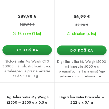
289,98 €
56,99 €
329,98 €
63,98 €
(1 ks)
(4 ks)
Skladom
Skladom
DO KOŠÍKA
DO KOŠÍKA
Stolová váha My Weigh CTS
Digitálna váha My Weigh i5000
30000 má robustnú konštrukciu
má kapacitu 5000 g s
a zabezpečuje presné váženie
presnosťou na 1 g a umožňuje
až do 30 000 g....
váženie v troch režimoch –...
Digitálna váha My Weigh
Digitálna váha Proscale –
i2500 – 2500 g x 0.5 g
222 g x 0.1 g