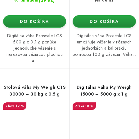
(39 ks)
Skladom
Na dotaz
DO KOŠÍKA
DO KOŠÍKA
Digitálna váha Proscale LCS
Digitálna váha Proscale LCS
500 g x 0,1 g ponúka
umožňuje váženie v rôznych
jednoduché váženie s
jednotkách a kalibráciu
nerezovou vážiacou plochou
pomocou 100 g závažia. Váha...
a...
Stolová váha My Weigh CTS
Digitálna váha My Weigh
30000 – 30 kg x 0.5 g
i5000 – 5000 g x 1 g
12 %
10 %