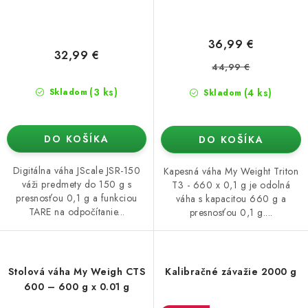
36,99 €
32,99 €
44,99 €
(3 ks)
(4 ks)
Skladom
Skladom
DO KOŠÍKA
DO KOŠÍKA
Digitálna váha JScale JSR-150
Kapesná váha My Weight Triton
váži predmety do 150 g s
T3 - 660 x 0,1 g je odolná
presnosťou 0,1 g a funkciou
váha s kapacitou 660 g a
TARE na odpočítanie...
presnosťou 0,1 g....
Stolová váha My Weigh CTS
Kalibračné závažie 2000 g
600 – 600 g x 0.01 g