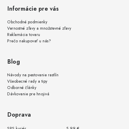
s
Informácie pre vás
u
Obchodné podmienky
Vernostné zľavy a množstevné zľavy
Reklamácia tovaru
Prečo nakupovať u nás?
Blog
Návody na pestovanie rastlín
Všeobecné rady a tipy
Odborné články
Dávkovanie pre hnojivá
Doprava
SPS kuriér
5,99 €