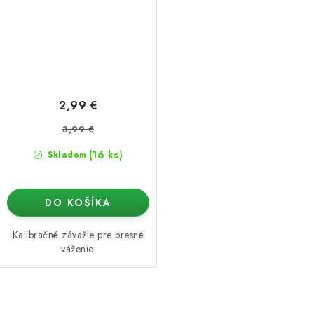
2,99 €
3,99 €
(16 ks)
Skladom
DO KOŠÍKA
Kalibračné závažie pre presné
váženie.
O