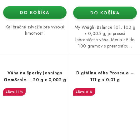
DO KOŠÍKA
DO KOŠÍKA
Kalibračné závažie pre vysoké
My Weigh iBalance 101, 100 g
hmotnosti.
x 0,005 g, je presná
laboratórna váha. Meria až do
100 gramov s presnosťou...
Váha na šperky Jennings
Digitálna váha Proscale –
GemScale – 20 g x 0,002 g
111 g x 0.01 g
11 %
6 %