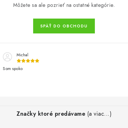
Môžete sa ale pozrieť na ostatné kategórie.
Podmienky o ochrane osobných údajov
SPÄŤ DO OBCHODU
Michal
Som spoko
Z
á
Značky ktoré predávame
(a viac...)
p
ä