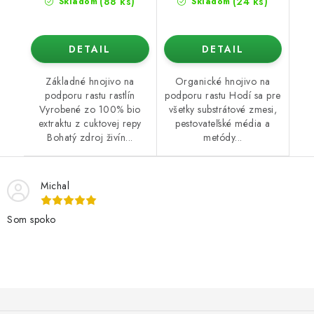
(88 ks)
(24 ks)
Skladom
Skladom
DETAIL
DETAIL
Základné hnojivo na
Organické hnojivo na
podporu rastu rastlín
podporu rastu Hodí sa pre
Vyrobené zo 100% bio
všetky substrátové zmesi,
extraktu z cuktovej repy
pestovateľské média a
Bohatý zdroj živín...
metódy...
Michal
Som spoko
Z