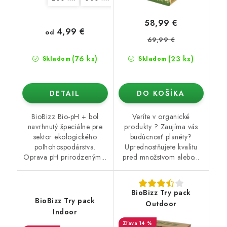
58,99 €
4,99 €
od
69,99 €
(76 ks)
(23 ks)
Skladom
Skladom
DETAIL
DO KOŠÍKA
BioBizz Bio-pH + bol
Veríte v organické
navrhnutý špeciálne pre
produkty ? Zaujíma vás
sektor ekologického
budúcnosť planéty?
poľnohospodárstva.
Uprednostňujete kvalitu
Oprava pH prirodzeným...
pred množstvom alebo...
BioBizz Try pack
BioBizz Try pack
Outdoor
Indoor
14 %