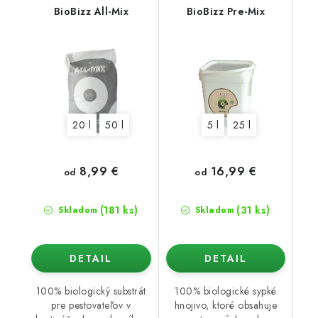
BioBizz All-Mix
BioBizz Pre-Mix
20 l
50 l
5 l
25 l
8,99 €
16,99 €
od
od
(181 ks)
(31 ks)
Skladom
Skladom
DETAIL
DETAIL
100% biologický substrát
100% biologické sypké
pre pestovateľov v
hnojivo, ktoré obsahuje