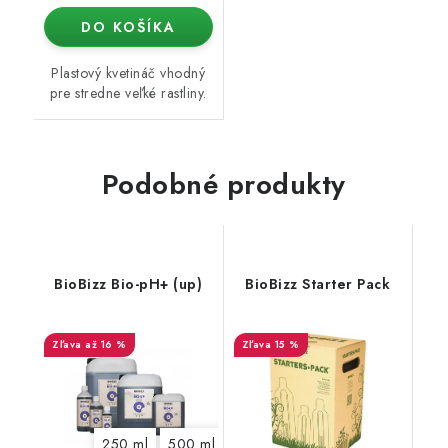
DO KOŠÍKA
Plastový kvetináč vhodný
pre stredne veľké rastliny.
Podobné produkty
BioBizz Bio-pH+ (up)
BioBizz Starter Pack
až 16 %
15 %
250 ml
500 ml
1 l
5 l
10 l