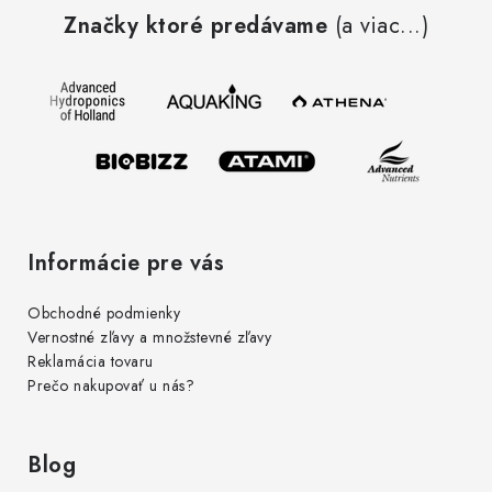
á
Značky ktoré predávame
(a viac...)
p
ä
t
i
e
Informácie pre vás
Obchodné podmienky
Vernostné zľavy a množstevné zľavy
Reklamácia tovaru
Prečo nakupovať u nás?
Blog