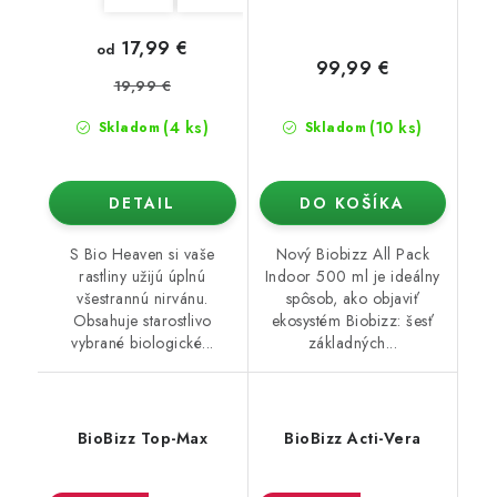
17,99 €
od
99,99 €
19,99 €
(4 ks)
(10 ks)
Skladom
Skladom
DETAIL
DO KOŠÍKA
S Bio Heaven si vaše
Nový Biobizz All Pack
rastliny užijú úplnú
Indoor 500 ml je ideálny
všestrannú nirvánu.
spôsob, ako objaviť
Obsahuje starostlivo
ekosystém Biobizz: šesť
vybrané biologické...
základných...
BioBizz Top-Max
BioBizz Acti-Vera