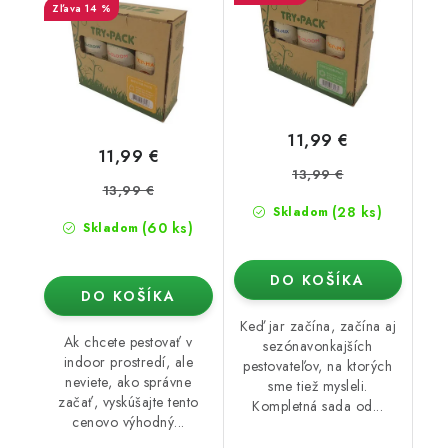
14 %
11,99 €
11,99 €
13,99 €
13,99 €
(28 ks)
Skladom
(60 ks)
Skladom
DO KOŠÍKA
DO KOŠÍKA
Keď jar začína, začína aj
Ak chcete pestovať v
sezónavonkajších
indoor prostredí, ale
pestovateľov, na ktorých
neviete, ako správne
sme tiež mysleli.
začať, vyskúšajte tento
Kompletná sada od...
cenovo výhodný...