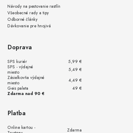
Návody na pestovanie rastlín
Všeobecné rady a tipy
Odborné články
Dávkovanie pre hnojivá
Doprava
SPS kuriér
5,99 €
SPS - výdajné
5,49 €
miesto
Zásielkovňa výdajné
4,49 €
miesto
Geis paleta
49 €
Zdarma nad 90 €
Platba
Online kartou -
Zdarma
Trustpay