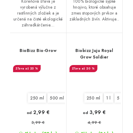
Koreňová šťava je
100% biologické sypké
vyrobená výlučne z
hnojivo, ktoré obsahuje
rastlinných zložiek a je
zmes stopových prvkov a
určená na čisté ekologické
základných živín. Aktivuje...
záhradkárčenie....
BioBizz Bio-Grow
Biobizz Juju Royal
Grow Soldier
až 25 %
až 20 %
250 ml
500 ml
1 l
5 l
250 ml
10 l
20 l
1 l
5 l
2,99 €
3,99 €
od
od
3,99 €
4,99 €