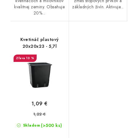
kvetináčoch a milovníkov
zmes stopových prvkov a
kvalitnej zeminy. Obsahuje
základných živín. Aktivuje...
20%...
Kvetináč plastový
20x20x23 - 5,7l
10 %
1,09 €
1,22 €
(>500 ks)
Skladom