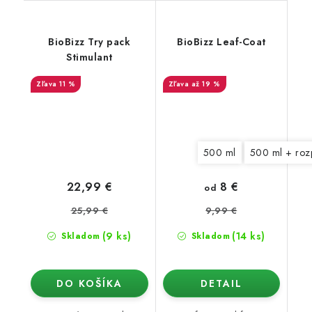
BioBizz Try pack
BioBizz Leaf-Coat
Stimulant
11 %
až 19 %
500 ml
500 ml + roz
8 €
22,99 €
od
25,99 €
9,99 €
(9 ks)
(14 ks)
Skladom
Skladom
DO KOŠÍKA
DETAIL