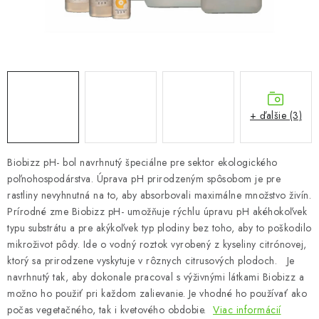
Podmienky o ochrane osobných údajov
+ ďalšie (3)
Biobizz pH- bol navrhnutý špeciálne pre sektor ekologického
poľnohospodárstva. Úprava pH prirodzeným spôsobom je pre
rastliny nevyhnutná na to, aby absorbovali maximálne množstvo živín.
Prírodné zme Biobizz pH- umožňuje rýchlu úpravu pH akéhokoľvek
typu substrátu a pre akýkoľvek typ plodiny bez toho, aby to poškodilo
mikroživot pôdy. Ide o vodný roztok vyrobený z kyseliny citrónovej,
ktorý sa prirodzene vyskytuje v rôznych citrusových plodoch. Je
navrhnutý tak, aby dokonale pracoval s výživnými látkami Biobizz a
možno ho použiť pri každom zalievanie. Je vhodné ho používať ako
počas vegetačného, tak i kvetového obdobie.
Viac informácií