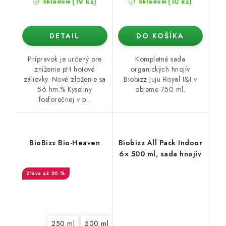
(19 ks)
(10 ks)
Skladom
Skladom
DETAIL
DO KOŠÍKA
Prípravok je určený pre
Kompletná sada
zníženie pH hotové
organických hnojív
zálievky. Nové zloženie sa
Biobizz Juju Royal I&I v
56 hm.% Kyseliny
objeme 750 ml.
fosforečnej v p...
BioBizz Bio-Heaven
Biobizz All Pack Indoor
6× 500 ml, sada hnojív
až 20 %
250 ml
500 ml
1 l
5 l
10 l
20 l