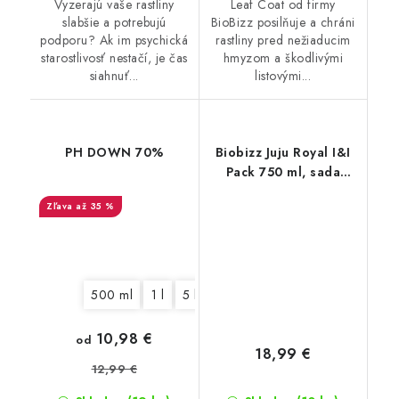
Vyzerajú vaše rastliny
Leaf Coat od firmy
slabšie a potrebujú
BioBizz posilňuje a chráni
podporu? Ak im psychická
rastliny pred nežiaducim
starostlivosť nestačí, je čas
hmyzom a škodlivými
siahnuť...
listovými...
PH DOWN 70%
Biobizz Juju Royal I&I
Pack 750 ml, sada
hnojív
až 35 %
500 ml
1 l
5 l
10,98 €
od
18,99 €
12,99 €