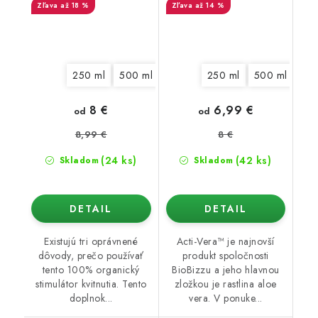
až 18 %
až 14 %
250 ml
500 ml
1 l
5 l
250 ml
10 l
20 l
500 ml
1 l
8 €
6,99 €
od
od
8,99 €
8 €
(24 ks)
(42 ks)
Skladom
Skladom
DETAIL
DETAIL
Existujú tri oprávnené
Acti-Vera™ je najnovší
dôvody, prečo používať
produkt spoločnosti
tento 100% organický
BioBizzu a jeho hlavnou
stimulátor kvitnutia. Tento
zložkou je rastlina aloe
doplnok...
vera. V ponuke...