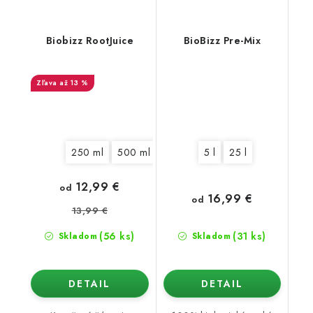
Biobizz RootJuice
BioBizz Pre-Mix
až 13 %
250 ml
500 ml
1 l
5 l
5 l
10 l
25 l
20 l
12,99 €
od
16,99 €
od
13,99 €
(56 ks)
(31 ks)
Skladom
Skladom
DETAIL
DETAIL