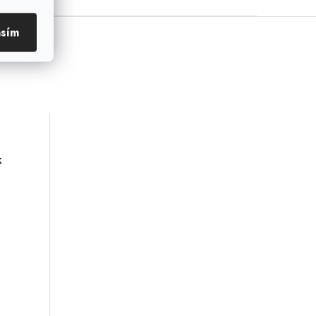
asím
k