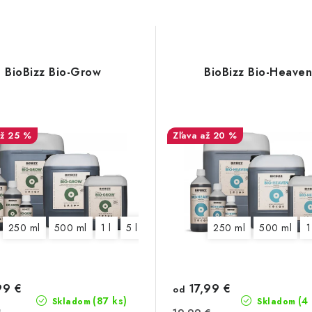
BioBizz Bio-Grow
BioBizz Bio-Heave
až 25 %
až 20 %
250 ml
500 ml
1 l
5 l
10 l
20 l
250 ml
500 ml
1
99 €
17,99 €
od
(87 ks)
(4
Skladom
Skladom