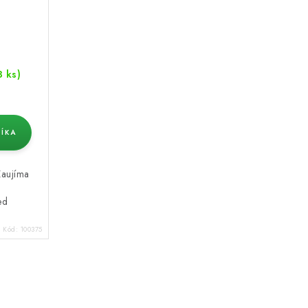
3 ks)
ÍKA
Zaujíma
ed
Kód:
100375