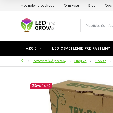
Prejsť
Hodnotenie obchodu
O nákupu
Blog
Obch
na
obsah
AKCIE
LED OSVETLENIE PRE RASTLINY
Domov
Pestovateľské potreby
Hnojivá
Biobizz
14 %