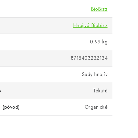
BioBizz
Hnojivá Biobizz
0.99 kg
8718403232134
Sady hnojív
o
Tekuté
a (pôvod)
Organické