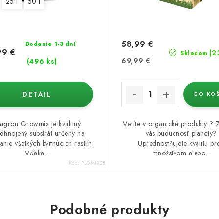
25 l
50 l
58,99 €
Dodanie 1-3 dní
99 €
(2
Skladom
69,99 €
(496 ks)
DETAIL
DO KOŠ
lagron Growmix je kvalitný
Veríte v organické produkty ? 
dhnojený substrát určený na
vás budúcnosť planéty?
anie všetkých kvitnúcich rastlín.
Uprednostňujete kvalitu pr
Vďaka...
množstvom alebo...
Kód:
PLGMIX25
Podobné produkty