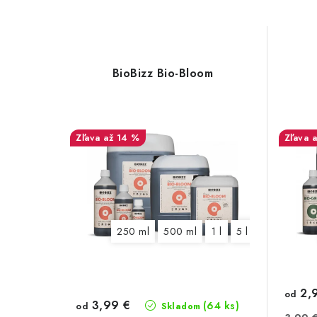
BioBizz Bio-Bloom
až 14 %
250 ml
500 ml
1 l
5 l
10 l
20 l
2,
od
3,99 €
(64 ks)
od
Skladom