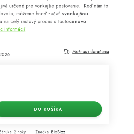
jivá určené pre vonkajšie pestovanie. Keď nám to
dovolia, môžeme hneď začať s
vonkajšou
sa na celý rastový proces s touto
cenovo
c informácií
Možnosti doručenia
.2026
DO KOŠÍKA
Záruka
:
2 roky
Značka:
BioBizz