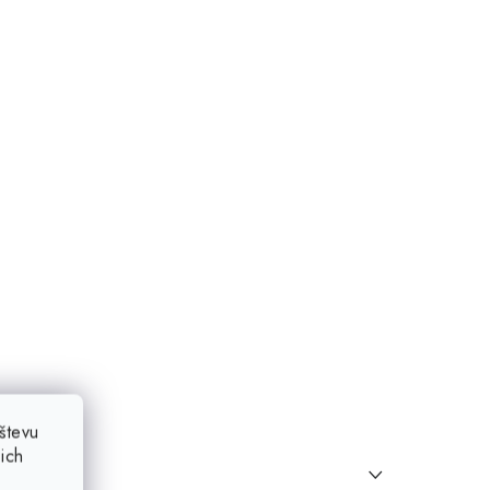
števu
ich