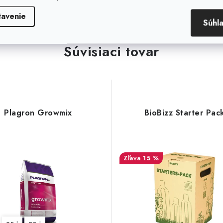
tavenie
Súhl
Súvisiaci tovar
Plagron Growmix
BioBizz Starter Pac
15 %