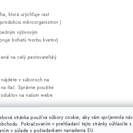
a, ktorá urýchľuje rast
e produkciu mikroorganizmov
)
k bežným výživovým
ruje bohatú tvorbu kvetov)
čené na celý pestovateľský
,
nájdete v súboroch na
 na tlač. Správne použitie
 produktov na našom webe.
ebová stránka používa súbory cookie, aby vám spríjemnila náv
bchodu. Pokračovaním v prehliadaní tejto stránky súhlasíte s 
aním v súlade s požiadavkami nariadenia EU.