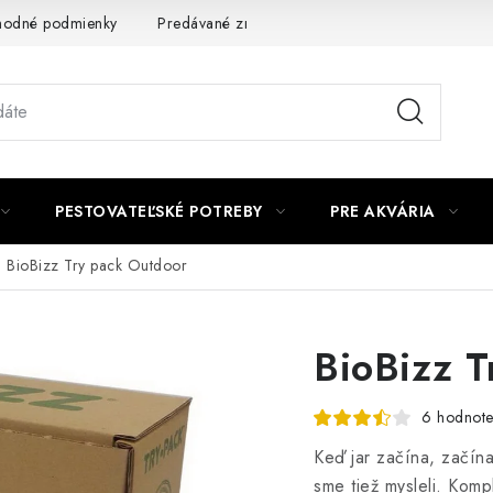
odné podmienky
Predávané značky
Kontakt
Podmienky 
PESTOVATEĽSKÉ POTREBY
PRE AKVÁRIA
BioBizz Try pack Outdoor
BioBizz T
6 hodnote
Keď jar začína, začín
sme tiež mysleli. Komp