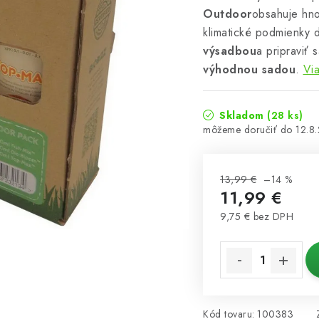
Outdoor
obsahuje hno
klimatické podmienky 
výsadbou
a pripraviť 
výhodnou sadou
.
Via
Skladom
(28 ks)
12.8
13,99 €
–14 %
11,99 €
9,75 € bez DPH
Jednotková cena:
Kód tovaru:
100383