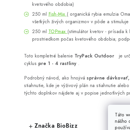
kvetového obdobia)
250 ml
Fish-Mix
(
organická rybia emulzia
Omah
všetkých živých organizmov v pôde a stimuluj
250 ml
TOPmax
(stimulátor kvetov - prísada 
prostriedkom počas kvetového obdobia; podpo
Toto kompletné balenie
TryPack Outdoor
je ur
cyklus
pre 1 - 4 rastliny
.
Podrobný návod, ako hnojivá
správne dávkovať
stiahnutie, kde je výživový plán na stiahnutie alebo
týchto doplnkov nájdete aj v popise jednotlivých
Táto w
nášho o
Značka BioBizz
použív