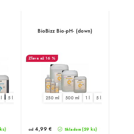
n
BioBizz Bio-pH- (down)
až 16 %
 l
5 l
10 l
20 l
250 ml
500 ml
1 l
5 l
10 l
4,99 €
 ks)
(59 ks)
od
Skladom