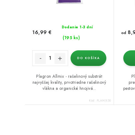
Dodanie 1-3 dní
8,
16,99 €
od
(195 ks)
DO KOŠÍKA
Plagron Allmix - rašelinový substrát
P
najvyššej kvality, prvotriedne rašelinový
pre
vlákna a organické hnojivá...
pestov
Kód:
PLAMIX50