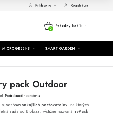
o ochrane osobných údajov
Prihlásenie
Registrácia
Prázdny košík
NÁKUPNÝ
KOŠÍK
MICROGREENS
SMART GARDEN
ry pack Outdoor
ní
Podrobnosti hodnotenia
a aj sezóna
vonkajších pestovateľov
, na ktorých
letná sada od Biobizz, výstižne nazvaná
TryPack