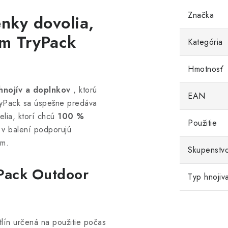
Značka
nky dovolia,
om TryPack
Kategória
Hmotnosť
hnojív a doplnkov
, ktorú
EAN
TryPack sa úspešne predáva
elia, ktorí chcú
100 %
Použitie
y v balení podporujú
ám.
Skupenstv
-Pack Outdoor
Typ hnojiv
tlín určená na použitie počas