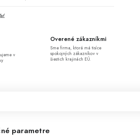
ľať
e
Overené zákazníkmi
Sme firma, ktorá má tisíce
spokojných zákazníkov v
ujeme v
šiestich krajinách EÚ.
ky
né parametre