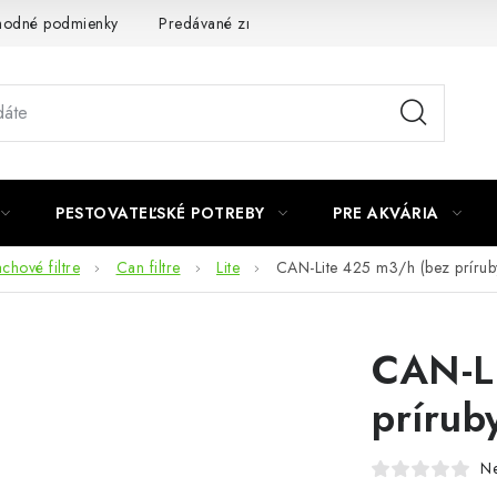
odné podmienky
Predávané značky
Kontakt
Podmienky 
PESTOVATEĽSKÉ POTREBY
PRE AKVÁRIA
chové filtre
Can filtre
Lite
CAN-Lite 425 m3/h (bez prírub
CAN-L
prírub
N