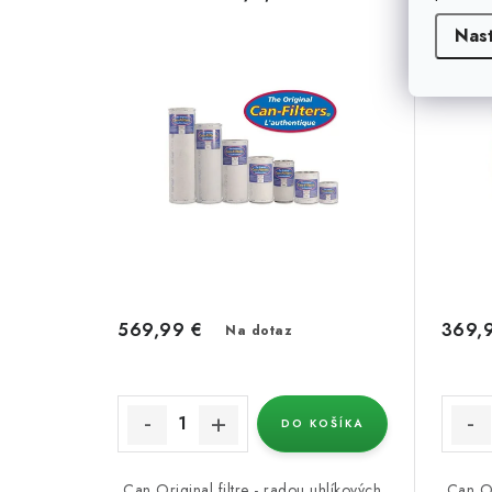
Nas
569,99 €
369,
Na dotaz
DO KOŠÍKA
Can Original filtre - radou uhlíkových
Can Or