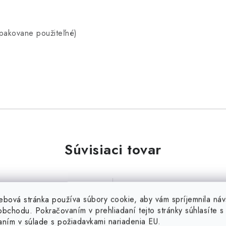
pakovane použiteľné)
Súvisiaci tovar
ebová stránka používa súbory cookie, aby vám spríjemnila náv
bchodu. Pokračovaním v prehliadaní tejto stránky súhlasíte s 
 Filters Original 1000–
Can Filters Original 1
aním v súlade s požiadavkami nariadenia EU.
1300 m3/h, 250 mm
1300 m3/h, 315 m