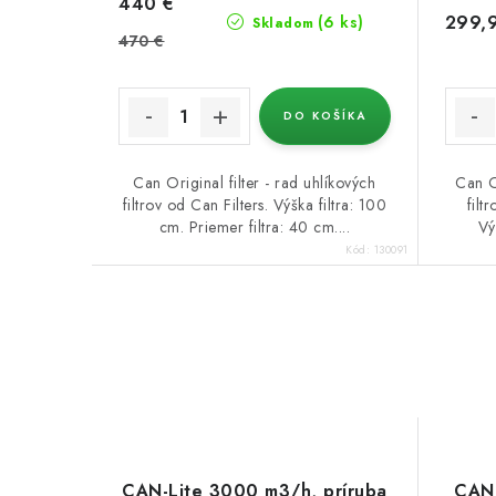
440 €
299,
(6 ks)
Skladom
470 €
DO KOŠÍKA
Can Original filter - rad uhlíkových
Can Or
filtrov od Can Filters. Výška filtra: 100
filt
cm. Priemer filtra: 40 cm....
Vý
Kód:
130091
CAN-Lite 3000 m3/h, príruba
CAN-