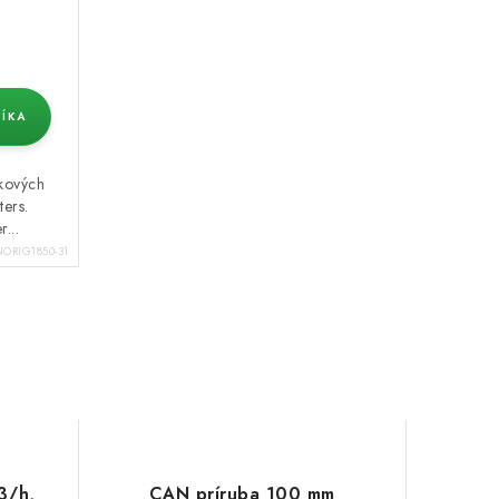
ÍKA
íkových
ters.
...
ORIG1850-31
3/h,
CAN príruba 100 mm