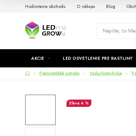
Prejsť
Hodnotenie obchodu
O nákupu
Blog
Obch
na
obsah
AKCIE
LED OSVETLENIE PRE RASTLINY
Domov
Pestovateľské potreby
Vzduchotechnika
Pa
4 %