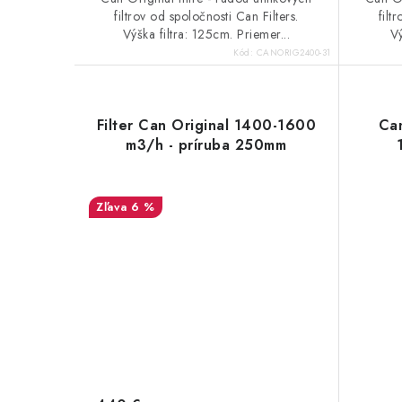
filtrov od spoločnosti Can Filters.
filt
Výška filtra: 125cm. Priemer...
Vý
Kód:
CANORIG2400-31
Filter Can Original 1400-1600
Can
m3/h - príruba 250mm
6 %