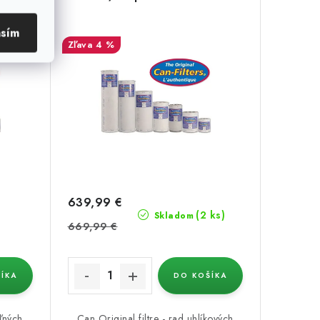
asím
4 %
639,99 €
(2 ks)
Skladom
669,99 €
ÍKA
DO KOŠÍKA
oľných
Can Original filtre - rad uhlíkových