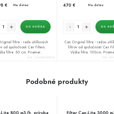
98 €
470 €
Na dotaz
Na dotaz
DO KOŠÍKA
DO KOŠ
iginal filtre - rada uhlíkových
Can Original filtre - radou uhl
rov od spoločnosti Can Filters.
filtrov od spoločnosti Can Fil
ška filtra: 50 cm. Priemer...
Výška filtra: 100cm. Priemer
Kód:
CANORIG1000-25
Kód:
CAN
Podobné produkty
Lite 800 m3/h, príruba
Filter Can-Lite 3000 m