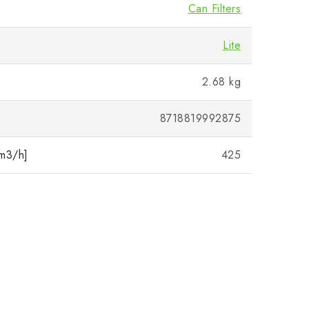
Can Filters
Lite
2.68 kg
8718819992875
[m3/h]
425