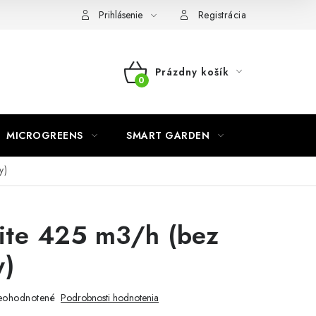
o ochrane osobných údajov
Prihlásenie
Registrácia
Prázdny košík
NÁKUPNÝ
KOŠÍK
MICROGREENS
SMART GARDEN
y)
ite 425 m3/h (bez
y)
eohodnotené
Podrobnosti hodnotenia