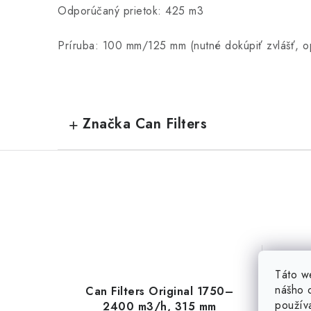
Odporúčaný prietok: 425 m3
Príruba: 100 mm/125 mm (nutné dokúpiť zvlášť, o
Značka Can Filters
Táto w
nášho o
Can Filters Original 1750–
Can
použív
2400 m3/h, 315 mm