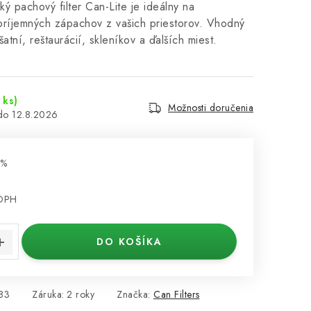
ký pachový filter Can-Lite je ideálny na
príjemných zápachov z vašich priestorov. Vhodný
 šatní, reštaurácií, skleníkov a ďalších miest.
 ks)
Možnosti doručenia
12.8.2026
 %
€
 DPH
cena:
DO KOŠÍKA
83
Záruka
:
2 roky
Značka:
Can Filters