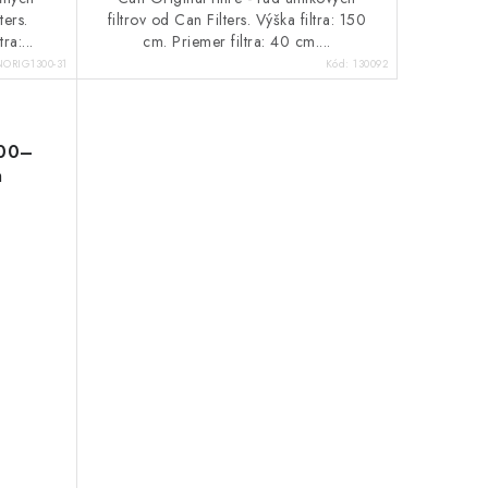
ters.
filtrov od Can Filters. Výška filtra: 150
ra:...
cm. Priemer filtra: 40 cm....
ORIG1300-31
Kód:
130092
400–
m