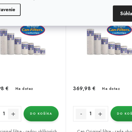
tavenie
Súhl
98 €
369,98 €
Na dotaz
Na dotaz
DO KOŠÍKA
DO KOŠ
iginal filtre - radou uhlíkových
Can Original filtre - rada uh