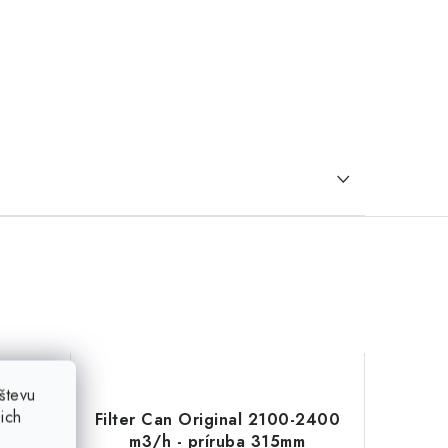
števu
ich
000–
Filter Can Original 2100-2400
m
m3/h - príruba 315mm