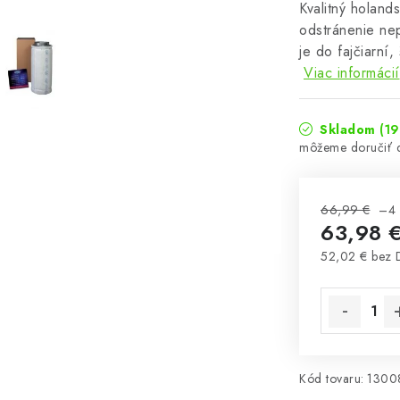
Kvalitný holands
odstránenie ne
je do fajčiarní,
Viac informácií
Skladom
(19
66,99 €
–4
63,98 
52,02 € bez
Jednotková 
Kód tovaru:
1300