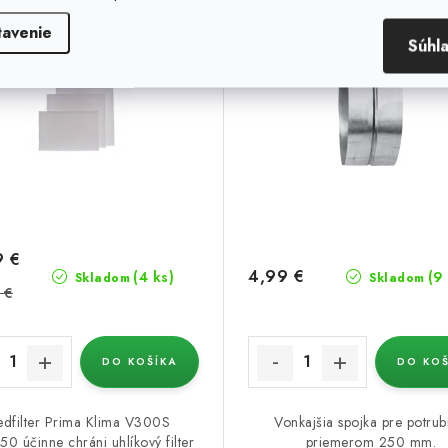
tavenie
5 %
Súhl
9 €
4,99 €
(4 ks)
(9
Skladom
Skladom
 €
DO KOŠÍKA
DO KOŠ
edfilter Prima Klima V300S
Vonkajšia spojka pre potrub
0 účinne chráni uhlíkový filter
priemerom 250 mm.