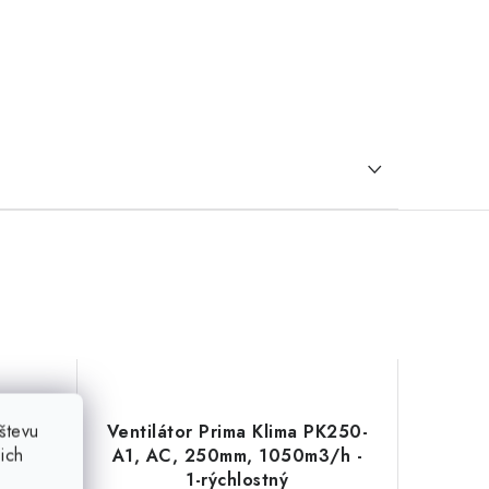
števu
 mm
Ventilátor Prima Klima PK250-
ich
A1, AC, 250mm, 1050m3/h -
1-rýchlostný