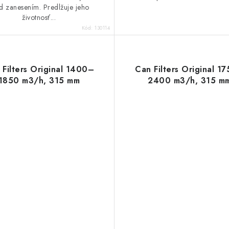
d zanesením. Predlžuje jeho
životnosť...
Kód:
130114
 Filters Original 1400–
Can Filters Original 1
1850 m3/h, 315 mm
2400 m3/h, 315 m