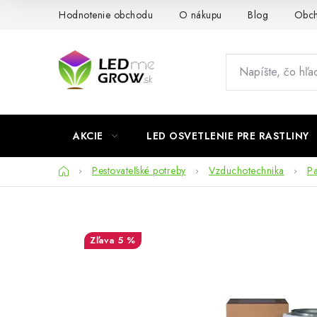
Prejsť
Hodnotenie obchodu
O nákupu
Blog
Obch
na
obsah
AKCIE
LED OSVETLENIE PRE RASTLINY
Domov
Pestovateľské potreby
Vzduchotechnika
Pa
5 %