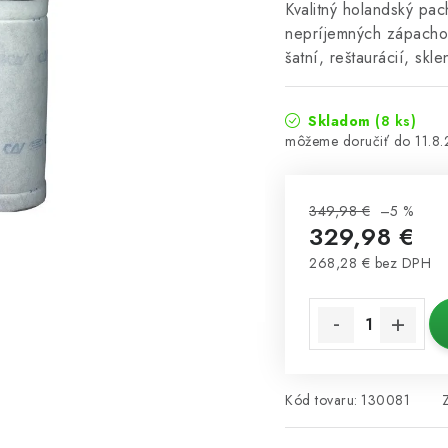
Kvalitný holandský pac
nepríjemných zápachov 
šatní, reštaurácií, skl
Skladom
(8 ks)
11.8
349,98 €
–5 %
329,98 €
268,28 € bez DPH
Jednotková cena:
Kód tovaru:
130081