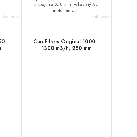
pripojenia 250 mm, vybavený AC
motorom od...
Kód:
130293
Kód:
130387
750–
Can Filters Original 1000–
m
1300 m3/h, 250 mm