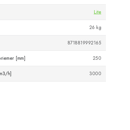
Lite
26 kg
8718819992165
priemer [mm]
250
[m3/h]
3000