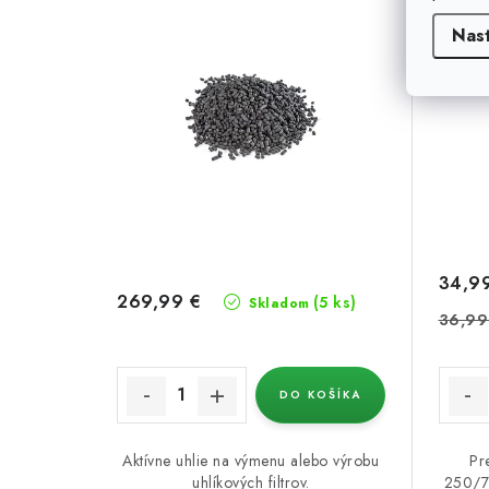
Nas
34,9
269,99 €
(5 ks)
Skladom
36,99
DO KOŠÍKA
Aktívne uhlie na výmenu alebo výrobu
Pr
uhlíkových filtrov.
250/75