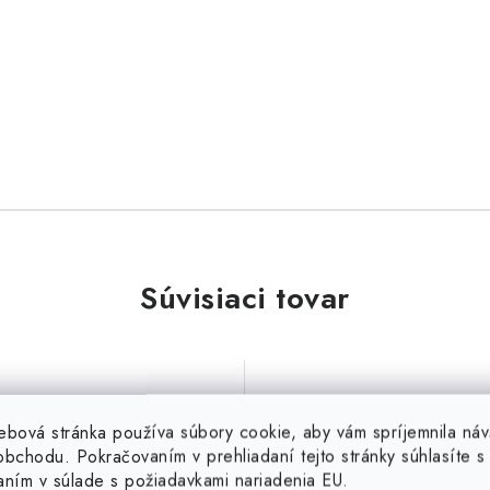
Súvisiaci tovar
ebová stránka používa súbory cookie, aby vám spríjemnila náv
a Klima Predfilter V300S
Spojka vonkajšie 250
bchodu. Pokračovaním v prehliadaní tejto stránky súhlasíte s 
250/750
aním v súlade s požiadavkami nariadenia EU.