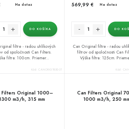
€
569,99 €
Na dotaz
Na dotaz
DO KOŠÍKA
DO KOŠ
iginal filtre - radou uhlíkových
Can Original filtre - radou uhl
rov od spoločnosti Can Filters.
filtrov od spoločnosti Can Fil
ška filtra: 100cm. Priemer...
Výška filtra: 125cm. Priemer
Kód:
CANORIG1850-31
Kód:
CAN
 Filters Original 1000–
Can Filters Original 
1300 m3/h, 315 mm
1000 m3/h, 250 m