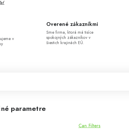
ľať
e
Overené zákazníkmi
Sme firma, ktorá má tisíce
spokojných zákazníkov v
ujeme v
šiestich krajinách EÚ.
ky
né parametre
Can Filters