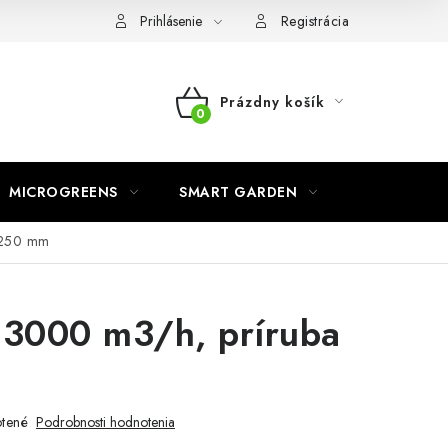
o ochrane osobných údajov
Prihlásenie
Registrácia
Prázdny košík
NÁKUPNÝ
KOŠÍK
MICROGREENS
SMART GARDEN
 250 mm
 3000 m3/h, príruba
tené
Podrobnosti hodnotenia