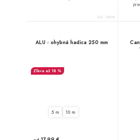
pre
Kód:
130066
ALU - ohybná hadica 250 mm
Can
až 18 %
5 m
10 m
17,99 €
od