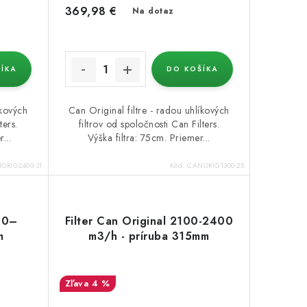
369,98 €
Na dotaz
ÍKA
DO KOŠÍKA
íkových
Can Original filtre - radou uhlíkových
ters.
filtrov od spoločnosti Can Filters.
...
Výška filtra: 75cm. Priemer...
ORIG2400-31
Kód:
CANORIG1300-25
700–
Filter Can Original 2100-2400
m
m3/h - príruba 315mm
4 %