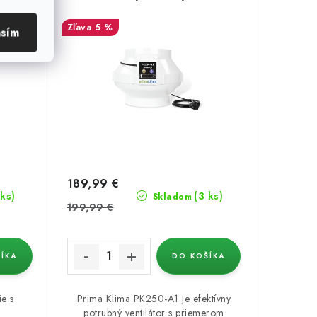
5 %
asím
189,99 €
 ks)
(3 ks)
Skladom
199,99 €
ÍKA
DO KOŠÍKA
ie s
Prima Klima PK250-A1 je efektívny
potrubný ventilátor s priemerom