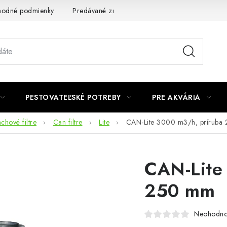
odné podmienky
Predávané značky
Kontakt
Podmienky 
PESTOVATEĽSKÉ POTREBY
PRE AKVÁRIA
chové filtre
Can filtre
Lite
CAN-Lite 3000 m3/h, príruba
CAN-Lite
250 mm
Neohodno