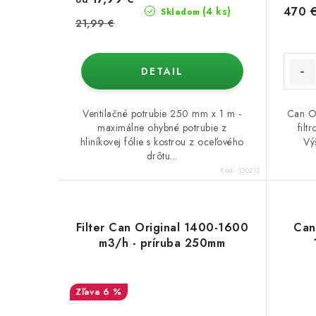
470 
(4 ks)
Skladom
21,99 €
DETAIL
Ventilačné potrubie 250 mm x 1 m -
Can Or
maximálne ohybné potrubie z
filt
hliníkovej fólie s kostrou z oceľového
Vý
drôtu...
Kód:
130212
Filter Can Original 1400-1600
Can
m3/h - príruba 250mm
6 %