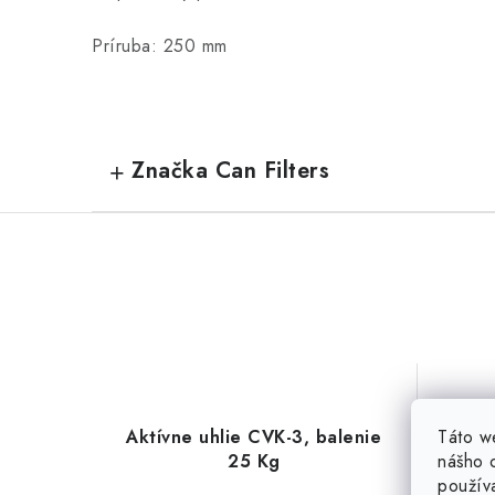
Príruba: 250 mm
Značka Can Filters
Táto w
Aktívne uhlie CVK-3, balenie
Prim
nášho o
25 Kg
použív