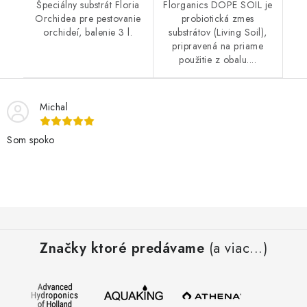
Špeciálny substrát Floria
Florganics DOPE SOIL je
Orchidea pre pestovanie
probiotická zmes
orchideí, balenie 3 l.
substrátov (Living Soil),
pripravená na priame
použitie z obalu....
Michal
Som spoko
Z
á
Značky ktoré predávame
(a viac...)
p
ä
t