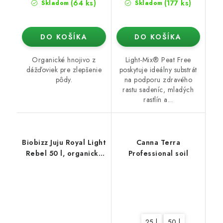
(64 ks)
(177 ks)
Skladom
Skladom
DO KOŠÍKA
DO KOŠÍKA
Organické hnojivo z
Light-Mix® Peat Free
dážďoviek pre zlepšenie
poskytuje ideálny substrát
pôdy.
na podporu zdravého
rastu sadeníc, mladých
rastlín a...
Biobizz Juju Royal Light
Canna Terra
Rebel 50 l, organický
Professional soil
substrát
25 l
50 l