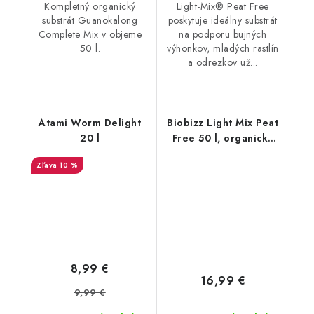
Kompletný organický
Light-Mix® Peat Free
substrát Guanokalong
poskytuje ideálny substrát
Complete Mix v objeme
na podporu bujných
50 l.
výhonkov, mladých rastlín
a odrezkov už...
Atami Worm Delight
Biobizz Light Mix Peat
20 l
Free 50 l, organický
substrát bez rašeliny
10 %
8,99 €
16,99 €
9,99 €