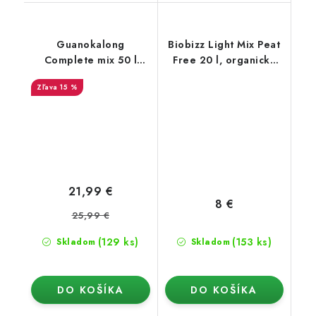
Guanokalong
Biobizz Light Mix Peat
Complete mix 50 l
Free 20 l, organický
(nové balenie)
substrát bez rašeliny
15 %
21,99 €
8 €
25,99 €
(129 ks)
(153 ks)
Skladom
Skladom
DO KOŠÍKA
DO KOŠÍKA