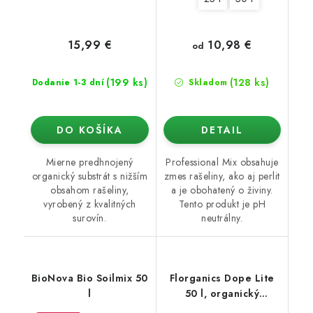
10,98 €
15,99 €
od
(199 ks)
(128 ks)
Dodanie 1-3 dní
Skladom
DO KOŠÍKA
DETAIL
Mierne predhnojený
Professional Mix obsahuje
organický substrát s nižším
zmes rašeliny, ako aj perlit
obsahom rašeliny,
a je obohatený o živiny.
vyrobený z kvalitných
Tento produkt je pH
surovín.
neutrálny.
BioNova Bio Soilmix 50
Florganics Dope Lite
l
50 l, organický
substrát