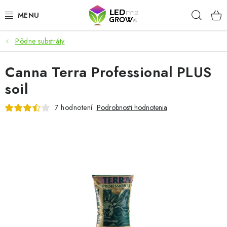
Prejsť
Hľad
na
obsah
Pôdne substráty
AKCIE
Canna Terra Professional PLUS
LED OSVETLENIE PRE RASTLINY
soil
PESTOVATEĽSKÉ POTREBY
7 hodnotení
Podrobnosti hodnotenia
PRE AKVÁRIA
MICROGREENS
SMART GARDEN
Hodnotenie obchodu
O nákupu
Blog
Obchodné podmienky
Predávané značky
Kontakt