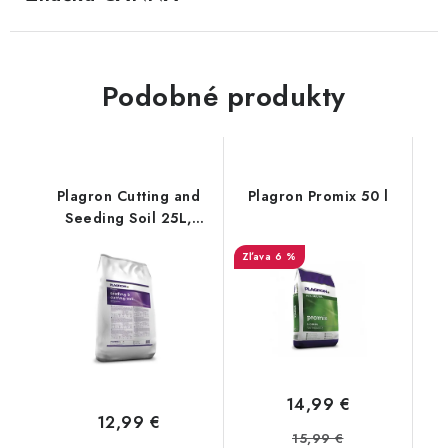
Podobné produkty
Plagron Cutting and
Plagron Promix 50 l
Seeding Soil 25L,
výsadbové médium na
6 %
rezne
14,99 €
12,99 €
15,99 €