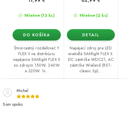
17,99 €
62,99 €
(13 ks)
(2 ks)
Skladom
Skladom
DO KOŠÍKA
DETAIL
Štvorcestný rozdeľovač Y
Napájací zdroj pre LED
FLEX II na distribúciu
svietidlá SANlight FLEX II.
napájania SANlight FLEX II
DC zástrčka WDC21, AC
zo zdrojov 150W, 240W
zástrčka Wieland (RST-
a 320W. 1x...
classic 3p)....
Michal
Som spoko