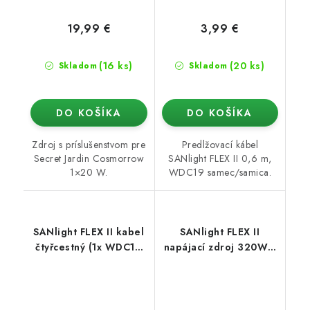
19,99 €
3,99 €
(16 ks)
(20 ks)
Skladom
Skladom
DO KOŠÍKA
DO KOŠÍKA
Zdroj s príslušenstvom pre
Predlžovací kábel
Secret Jardin Cosmorrow
SANlight FLEX II 0,6 m,
1×20 W.
WDC19 samec/samica.
SANlight FLEX II kabel
SANlight FLEX II
čtyřcestný (1x WDC19
napájací zdroj 320W s
samec/4x WDC19
Wieland konektorom
samice)