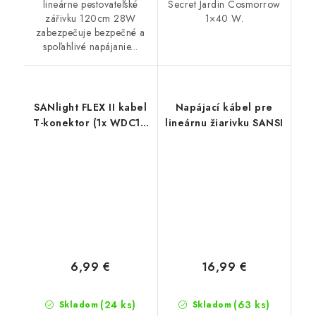
lineárne pestovateľské
Secret Jardin Cosmorrow
zářivku 120cm 28W
1×40 W.
zabezpečuje bezpečné a
spoľahlivé napájanie...
SANlight FLEX II kabel
Napájací kábel pre
T-konektor (1x WDC19
lineárnu žiarivku SANSI
samec/2x WDC19
samice)
6,99 €
16,99 €
(24 ks)
(63 ks)
Skladom
Skladom