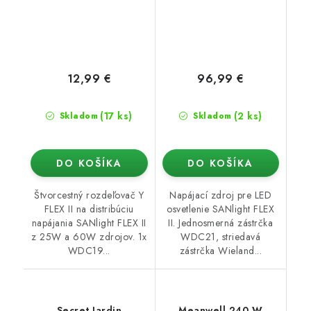
12,99 €
96,99 €
(17 ks)
(2 ks)
Skladom
Skladom
DO KOŠÍKA
DO KOŠÍKA
Štvorcestný rozdeľovač Y
Napájací zdroj pre LED
FLEX II na distribúciu
osvetlenie SANlight FLEX
napájania SANlight FLEX II
II. Jednosmerná zástrčka
z 25W a 60W zdrojov. 1x
WDC21, striedavá
WDC19...
zástrčka Wieland...
Secret Jardin
Meanwell 240 W