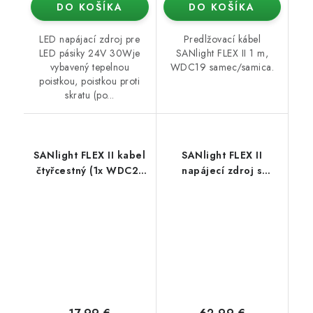
DO KOŠÍKA
DO KOŠÍKA
LED napájací zdroj pre
Predlžovací kábel
LED pásiky 24V 30Wje
SANlight FLEX II 1 m,
vybavený tepelnou
WDC19 samec/samica.
poistkou, poistkou proti
skratu (po...
SANlight FLEX II kabel
SANlight FLEX II
čtyřcestný (1x WDC21
napájecí zdroj s
samec/4x WDC19
Wieland konektorem
samice)