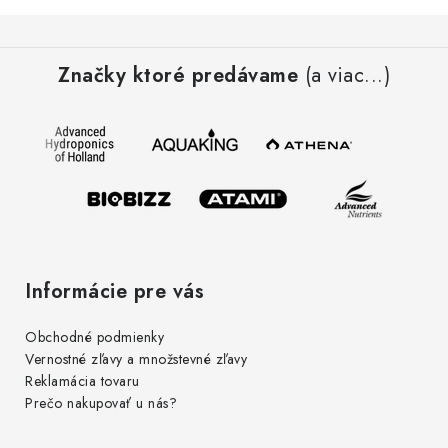
Z
á
Značky ktoré predávame
(a viac...)
p
ä
t
i
e
Informácie pre vás
Obchodné podmienky
Vernostné zľavy a množstevné zľavy
Reklamácia tovaru
Prečo nakupovať u nás?