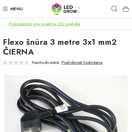
Prejsť
Hľad
na
obsah
Príslušenstvo pre lineárne LED svietidlá
AKCIE
Flexo šnúra 3 metre 3x1 mm2
LED OSVETLENIE PRE RASTLINY
ČIERNA
PESTOVATEĽSKÉ POTREBY
Neohodnotené
Podrobnosti hodnotenia
PRE AKVÁRIA
MICROGREENS
SMART GARDEN
Hodnotenie obchodu
O nákupu
Blog
Obchodné podmienky
Predávané značky
Kontakt