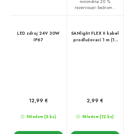
minimálne 20 %
rezervoupri bežnom...
LED zdroj 24V 30W
SANlight FLEX II kabel
IP67
prodlužovací 1 m (1x
WDC19 samec/1x
WDC19 samice)
12,99 €
2,99 €
(5 ks)
(12 ks)
Skladom
Skladom