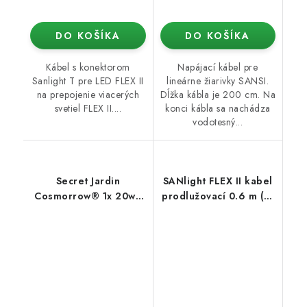
DO KOŠÍKA
DO KOŠÍKA
Kábel s konektorom
Napájací kábel pre
Sanlight T pre LED FLEX II
lineárne žiarivky SANSI.
na prepojenie viacerých
Dĺžka kábla je 200 cm. Na
svetiel FLEX II....
konci kábla sa nachádza
vodotesný...
Secret Jardin
SANlight FLEX II kabel
Cosmorrow® 1x 20w -
prodlužovací 0.6 m (1x
Zdroj s príslušenstvom
WDC19 samec/1x
WDC19 samice)