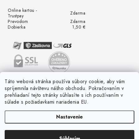
Online kartou -
Zdarma
Trustpay
Prevodom
Zdarma
Dobierka
1,50 €
Táto webová stránka používa súbory cookie, aby vám
spríjemnila návštevu nášho obchodu. Pokračovaním v
prehliadaní tejto stránky súhlasíte s ich používaním v
súlade s požiadavkami nariadenia EU.
Nastavenie
Súhlasím
Copyright 2026
LED ME GROW
. Všetky práva vyhradené.