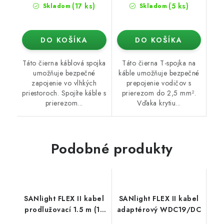
(17 ks)
(5 ks)
Skladom
Skladom
DO KOŠÍKA
DO KOŠÍKA
Táto čierna káblová spojka
Táto čierna T-spojka na
umožňuje bezpečné
káble umožňuje bezpečné
zapojenie vo vlhkých
prepojenie vodičov s
priestoroch. Spojíte káble s
prierezom do 2,5 mm².
prierezom...
Vďaka krytiu...
Podobné produkty
SANlight FLEX II kabel
SANlight FLEX II kabel
prodlužovací 1.5 m (1x
adaptérový WDC19/DC
WDC19 samec/1x