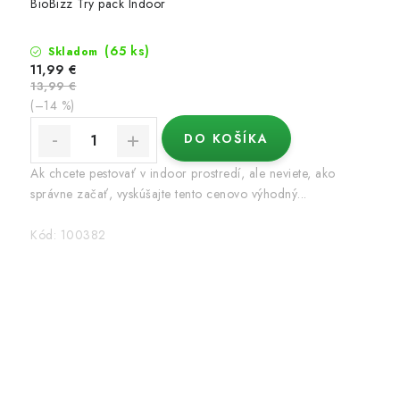
BioBizz Try pack Indoor
(65 ks)
Skladom
11,99 €
13,99 €
(–14 %)
DO KOŠÍKA
Ak chcete pestovať v indoor prostredí, ale neviete, ako
správne začať, vyskúšajte tento cenovo výhodný...
Kód:
100382