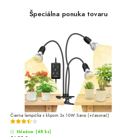
m
o
Špeciálna ponuka tovaru
s
v
e
t
l
e
n
í
m
-
Čierna lampička s klipom 3x 10W Sansi (+časovač)
L
e
(48 ks)
Skladom