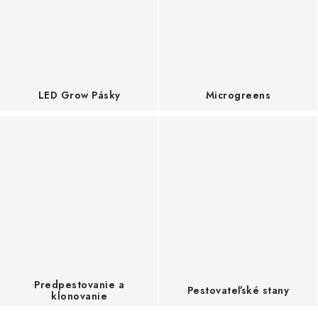
b
Podmienky o ochrane osobných údajov
c
h
o
LED Grow Pásky
Microgreens
d
s
r
a
s
t
o
v
Predpestovanie a
Pestovateľské stany
ý
klonovanie