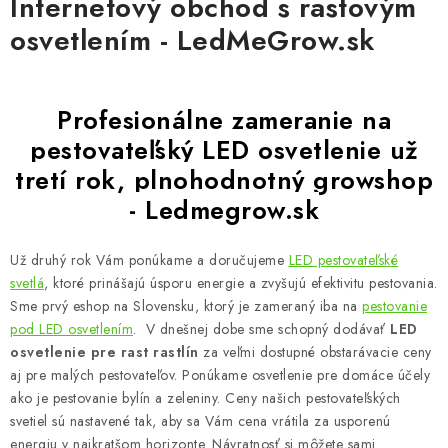
Internetový obchod s rastovým
osvetlením - LedMeGrow.sk
Profesionálne zameranie na
pestovateľský LED osvetlenie už
tretí rok, plnohodnotný growshop
- Ledmegrow.sk
Už druhý rok Vám ponúkame a doručujeme
LED
pesto
vateľsk
é
svetlá
, ktoré prinášajú úsporu energie a zvyšujú efektivitu pestovania.
Sme prvý eshop na Slovensku, ktorý je zameraný iba na
pestovanie
pod LED osvetlením
. V dnešnej dobe sme schopný dodávať
LED
osvetlenie pre rast rastlín
za veľmi dostupné obstarávacie ceny
aj pre malých pestovateľov. Ponúkame osvetlenie pre domáce účely
ako je pestovanie bylín a zeleniny. Ceny našich pestovateľských
svetiel sú nastavené tak, aby sa Vám cena vrátila za usporenú
energiu v najkratšom horizonte. Návratnosť si môžete sami