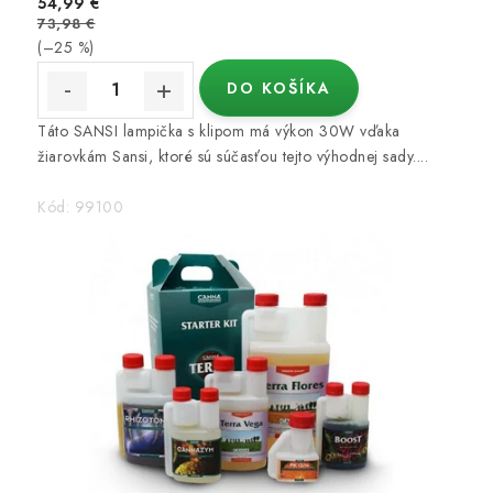
54,99 €
d
73,98 €
M
(–25 %)
e
DO KOŠÍKA
G
Táto SANSI lampička s klipom má výkon 30W vďaka
r
žiarovkám Sansi, ktoré sú súčasťou tejto výhodnej sady....
o
Kód:
99100
w
.
s
k