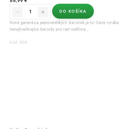
66,99 €
DO KOŠÍKA
Nová generácia pestovateľských žiaroviek je tu! Sansi vyrába
tienajkvalitnejšie žiarovky pre rast rastlínna...
Kód:
838