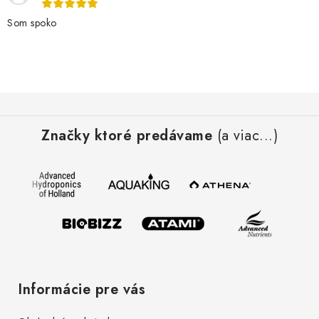
Som spoko
Z
á
Značky ktoré predávame
(a viac...)
p
ä
t
i
e
Informácie pre vás