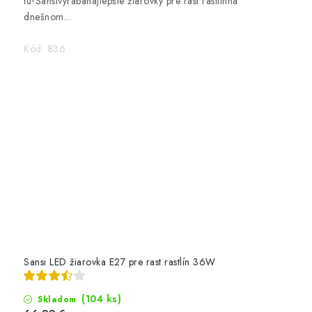
tu!Sansivyrábanajlepšie žiarovky pre rast rastlínna
dnešnom...
Kód:
836
Sansi LED žiarovka E27 pre rast rastlín 36W
(104 ks)
Skladom