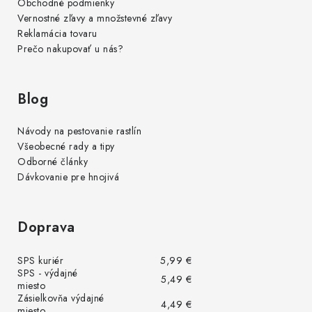
Obchodné podmienky
Vernostné zľavy a množstevné zľavy
Reklamácia tovaru
Prečo nakupovať u nás?
Blog
Návody na pestovanie rastlín
Všeobecné rady a tipy
Odborné články
Dávkovanie pre hnojivá
Doprava
SPS kuriér
5,99 €
SPS - výdajné
5,49 €
miesto
Zásielkovňa výdajné
4,49 €
miesto