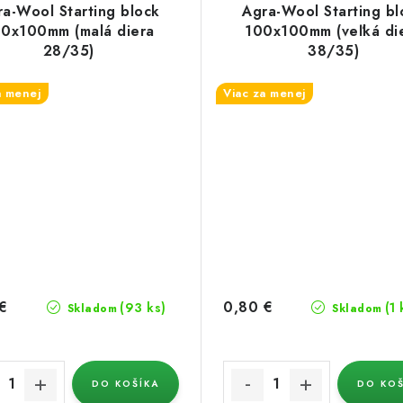
ra-Wool Starting block
Agra-Wool Starting bl
0x100mm (malá diera
100x100mm (veľká di
28/35)
38/35)
a menej
Viac za menej
€
0,80 €
(93 ks)
(1 
Skladom
Skladom
DO KOŠÍKA
DO KOŠ