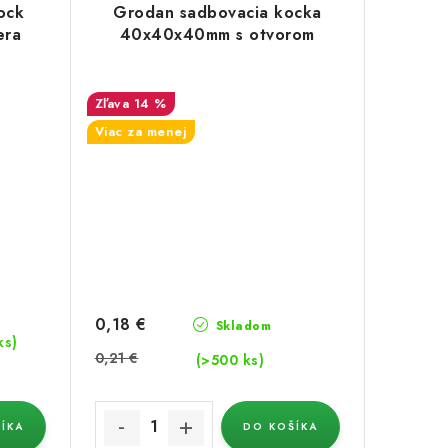
ock
Grodan sadbovacia kocka
era
40x40x40mm s otvorom
14 %
Viac za menej
0,18 €
Skladom
ks)
0,21 €
(>500 ks)
ÍKA
DO KOŠÍKA