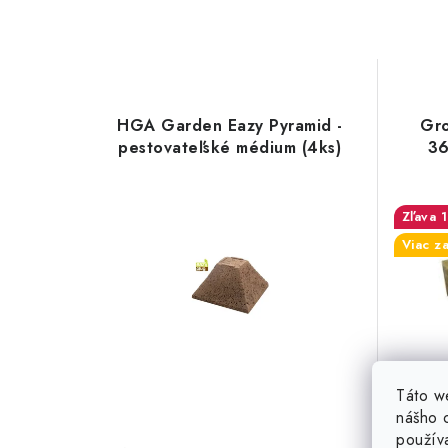
HGA Garden Eazy Pyramid -
Gro
pestovateľské médium (4ks)
36
Viac z
Táto w
nášho o
0,17 
použív