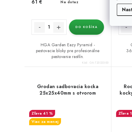
61 €
Na dotaz
0,21 €
Nas
DO KOŠÍKA
HGA Garden Eazy Pyramid -
pestovacie bloky pre profesionálne
36
pestovanie rastlín.
Kód:
GA-T20320-00
Grodan sadbovacia kocka
Roo
25x25x40mm s otvorom
kock
41 %
Viac za menej