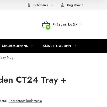
o ochrane osobných údajov
Prihlásenie
Registrácia
Prázdny košík
NÁKUPNÝ
KOŠÍK
MICROGREENS
SMART GARDEN
azy Plug
en CT24 Tray +
g
tené
Podrobnosti hodnotenia