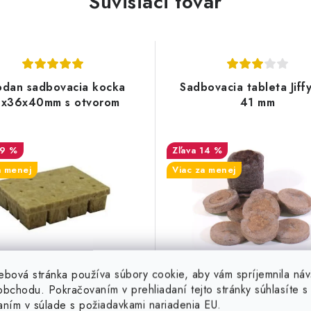
Súvisiaci tovar
dan sadbovacia kocka
Sadbovacia tableta Jiff
x36x40mm s otvorom
41 mm
19 %
14 %
a menej
Viac za menej
ebová stránka používa súbory cookie, aby vám spríjemnila náv
bchodu. Pokračovaním v prehliadaní tejto stránky súhlasíte s 
€
0,18 €
aním v súlade s požiadavkami nariadenia EU.
Skladom
Skladom