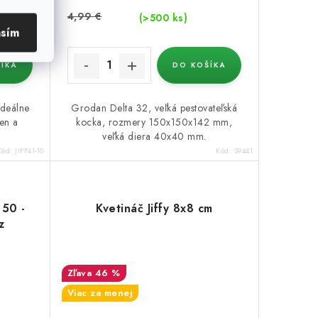
4,99 €
(>500 ks)
asím
ÍKA
DO KOŠÍKA
 Ideálne
Grodan Delta 32, veľká pestovateľská
ien a
kocka, rozmery 150x150x142 mm,
veľká diera 40x40 mm.
Kód:
JIFF41-10
Kód:
39441
50 -
Kvetináč Jiffy 8x8 cm
z
46 %
Viac za menej