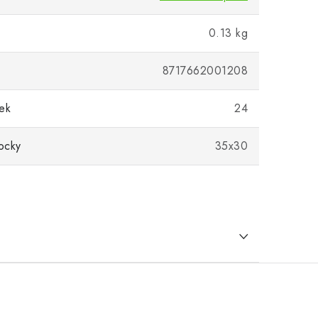
0.13 kg
8717662001208
ek
24
ocky
35x30