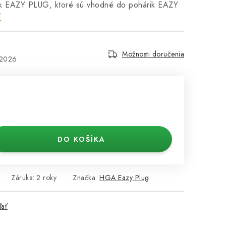
k EAZY PLUG, ktoré sú vhodné do pohárik EAZY
í
Možnosti doručenia
.2026
DO KOŠÍKA
Záruka
:
2 roky
Značka:
HGA Eazy Plug
ľať