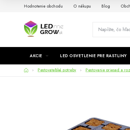
Prejsť
Hodnotenie obchodu
O nákupu
Blog
Obch
na
obsah
AKCIE
LED OSVETLENIE PRE RASTLINY
Domov
Pestovateľské potreby
Pestovanie priesad a ro