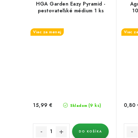
HGA Garden Eazy Pyramid -
Ag
pestovateľské médium 1 ks
10
Viac za menej
Viac z
15,99 €
0,80 
(9 ks)
Skladom
DO KOŠÍKA