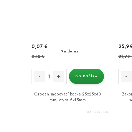
0,07 €
25,9
Na dotaz
0,12 €
31,99
DO KOŠÍKA
Grodan sadbovací kocka 25x25x40
Zakor
mm, otvor 6x15mm
s
Kód:
GRO-31383