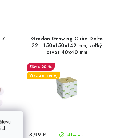
y 7 –
Grodan Growing Cube Delta
32 - 150x150x142 mm, veľký
otvor 40x40 mm
20 %
Viac za menej
števu
ich
3,99 €
Skladom