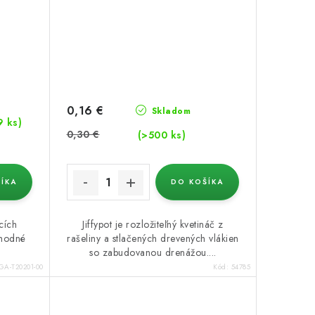
0,16 €
Skladom
9 ks)
0,30 €
(>500 ks)
ÍKA
DO KOŠÍKA
cích
Jiffypot je rozložiteľný kvetináč z
vhodné
rašeliny a stlačených drevených vlákien
so zabudovanou drenážou....
GA-T20201-00
Kód:
54785