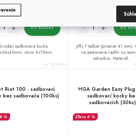
0,21 €
(>500 ks)
(>500 ks)
tavenie
Súhl
DO KOŠÍKA
DO KOŠ
Grodan sadbovacá kocka
Jiffy 7 tabliet (priemer 41 mm).
x36x40mm, otvor 6x15mm
na pestovanie rastlín zo sem
odrezkov. Materiál:...
Kód:
GRO-31382
t Riot 100 - sadbovací
HGA Garden Eazy Plug 
y bez sadbovača (100ks)
sadbovací kocky be
sadbovacích (50ks)
18 %
6 %