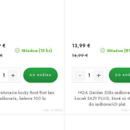
9 €
13,99 €
(15 ks)
(8
Skladom
Skladom
 €
14,99 €
DO KOŠÍKA
DO KOŠ
eňovacie kocky Root Riot bez
HGA Garden 50ks sadbova
adbovača, balenie 100 ks.
kociek EAZY PLUG, ktoré sú 
do sadbovacích plat.
Kód:
GTRR100
Kód: