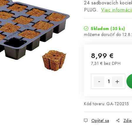
24 sadbovacích kocie
PLUG.
Viac informáci
Skladom
(35 ks)
12.8
8,99 €
7,31 € bez DPH
Jednotková cena:
Kód tovaru:
GA-T20215
Opýtať sa
Zdie