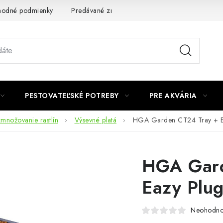
odné podmienky
Predávané značky
Kontakt
Podmienky 
PESTOVATEĽSKÉ POTREBY
PRE AKVÁRIA
zmnožovanie rastlín
Výsevné platá
HGA Garden CT24 Tray + E
HGA Gard
Eazy Plu
Neohodno