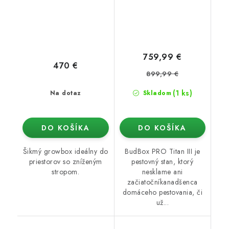
759,99 €
470 €
899,99 €
(1 ks)
Na dotaz
Skladom
DO KOŠÍKA
DO KOŠÍKA
Šikmý growbox ideálny do
BudBox PRO Titan III je
priestorov so zníženým
pestovný stan, ktorý
stropom.
nesklame ani
začiatočníkanadšenca
domáceho pestovania, či
už...