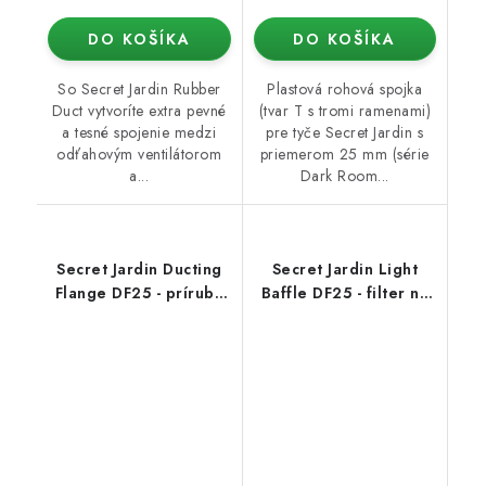
DO KOŠÍKA
DO KOŠÍKA
So Secret Jardin Rubber
Plastová rohová spojka
Duct vytvoríte extra pevné
(tvar T s tromi ramenami)
a tesné spojenie medzi
pre tyče Secret Jardin s
odťahovým ventilátorom
priemerom 25 mm (série
a...
Dark Room...
Secret Jardin Ducting
Secret Jardin Light
Flange DF25 - príruba
Baffle DF25 - filter na
na 25mm tyč (Dark
stan (Dark Room)
Room)