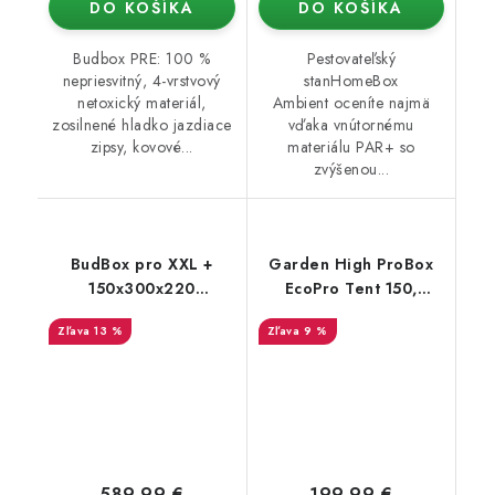
DO KOŠÍKA
DO KOŠÍKA
Budbox PRE: 100 %
Pestovateľský
nepriesvitný, 4-vrstvový
stanHomeBox
netoxický materiál,
Ambient oceníte najmä
zosilnené hladko jazdiace
vďaka vnútornému
zipsy, kovové...
materiálu PAR+ so
zvýšenou...
BudBox pro XXL +
Garden High ProBox
150x300x220
EcoPro Tent 150,
strieborný - rastové
150x150x200 cm
13 %
9 %
stan
589,99 €
199,99 €