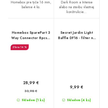
Homebox pre tyče 16 mm,
Dark Room a Intense
balenie 4 ks.
alebo na stavbu vlastnej
konštrukcie....
Homebox SparePart 3
Secret Jardin Light
Way Connector 8pcs /
Baffle DF16 - filter na
Set (16mm)
stan
14 %
28,99 €
9,99 €
33,98 €
(1 ks)
(4 ks)
Skladom
Skladom