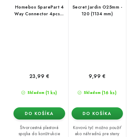
Homebox SparePart 4
Secret Jardin O25mm -
Way Connector 4pcs /
120 (1134 mm)
Set (16mm)
23,99 €
9,99 €
(1 ks)
(16 ks)
Skladom
Skladom
DO KOŠÍKA
DO KOŠÍKA
Štvorcestná plastová
Kovovú tyč možno použiť
spojka do konštrukcie
ako náhradnú pre stany