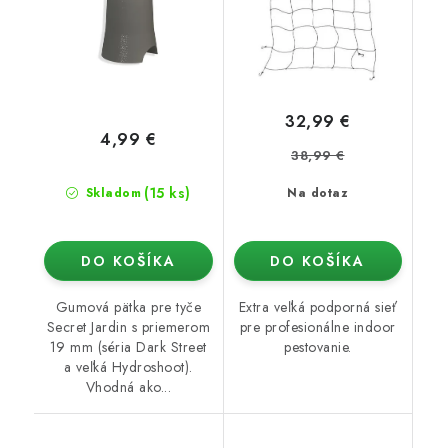
32,99 €
4,99 €
38,99 €
(15 ks)
Skladom
Na dotaz
DO KOŠÍKA
DO KOŠÍKA
Gumová pätka pre tyče
Extra veľká podporná sieť
Secret Jardin s priemerom
pre profesionálne indoor
19 mm (séria Dark Street
pestovanie.
a veľká Hydroshoot).
Vhodná ako...