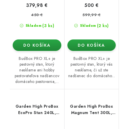
379,98 €
500 €
450 €
599,99 €
(3 ks)
(2 ks)
Skladom
Skladom
DO KOŠÍKA
DO KOŠÍKA
BudBox PRO XL+ je
BudBox PRO XL+ je
pestovný stan, ktorý
pestovný stan, ktorý vás
nesklame ani hobby
nesklame, či už ste
pestovateľova nadšencov
nadšenec do domáceho...
domáceho pestovania,...
Garden High ProBox
Garden High ProBox
EcoPro Stan 240L,
Magnum Tent 300L,
240x120x200 cm
300x150x220 cm