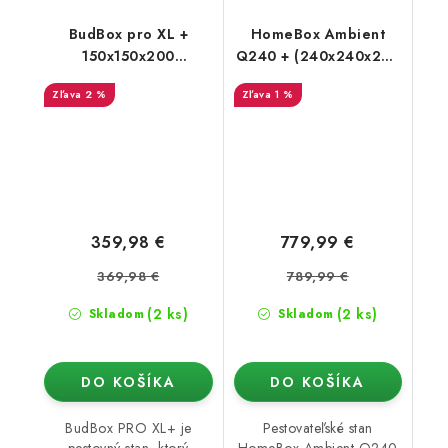
BudBox pro XL +
HomeBox Ambient
150x150x200
Q240 + (240x240x220
strieborný - rastové
cm)
2 %
1 %
stan
359,98 €
779,99 €
369,98 €
789,99 €
(2 ks)
(2 ks)
Skladom
Skladom
DO KOŠÍKA
DO KOŠÍKA
BudBox PRO XL+ je
Pestovateľské stan
pestovný stan, ktorý
HomeBox Ambient Q240