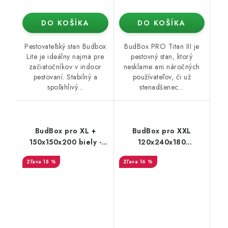
DO KOŠÍKA
DO KOŠÍKA
Pestovateľský stan Budbox
BudBox PRO Titan III je
Lite je ideálny najmä pre
pestovný stan, ktorý
začiatočníkov v indoor
nesklame ani náročných
pestovaní. Stabilný a
používateľov, či už
spoľahlivý...
stenadšenec...
BudBox pro XL +
BudBox pro XXL
150x150x200 biely -
120x240x180
rastové stan
strieborný - skosený
15 %
16 %
pod strechu