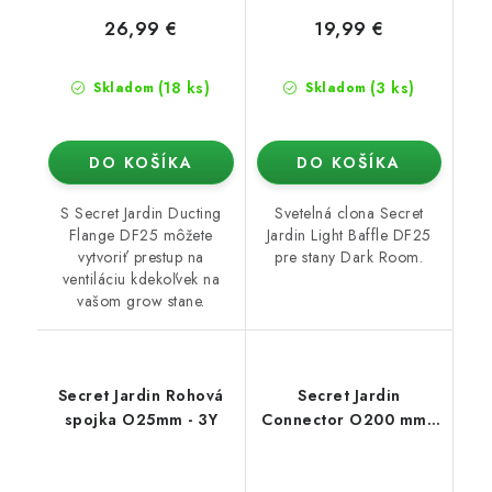
26,99 €
19,99 €
(18 ks)
(3 ks)
Skladom
Skladom
DO KOŠÍKA
DO KOŠÍKA
S Secret Jardin Ducting
Svetelná clona Secret
Flange DF25 môžete
Jardin Light Baffle DF25
vytvoriť prestup na
pre stany Dark Room.
ventiláciu kdekoľvek na
vašom grow stane.
Secret Jardin Rohová
Secret Jardin
spojka O25mm - 3Y
Connector O200 mm -
konektor pro Ducting
Flange 25mm (Dark
Room)