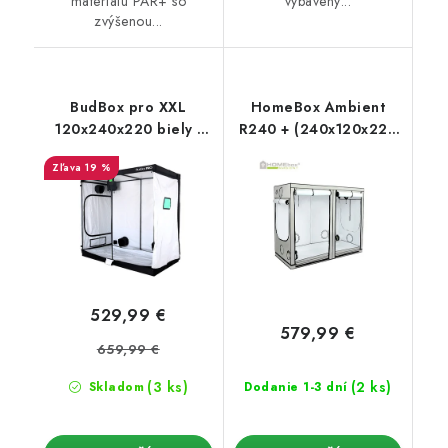
materiálu PAR+ so
vybavený...
zvýšenou...
BudBox pro XXL
HomeBox Ambient
120x240x220 biely -
R240 + (240x120x220
vyššia verzia
cm)
19 %
529,99 €
579,99 €
659,99 €
(3 ks)
(2 ks)
Skladom
Dodanie 1-3 dní