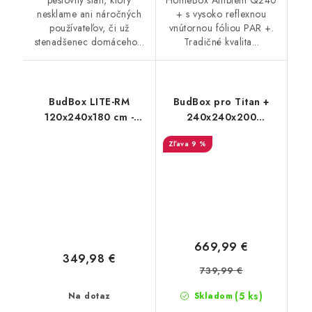
nesklame ani náročných
+ s vysoko reflexnou
používateľov, či už
vnútornou fóliou PAR +.
stenadšenec domáceho...
Tradičné kvalita...
BudBox LITE-RM
BudBox pro Titan +
120x240x180 cm -
240x240x200
skosený
strieborný - rastové
9 %
stan
669,99 €
349,98 €
739,99 €
(5 ks)
Na dotaz
Skladom