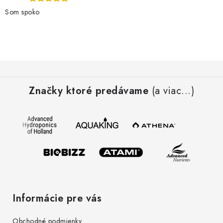
Som spoko
Z
á
Značky ktoré predávame
(a viac...)
p
ä
t
i
e
Informácie pre vás
Obchodné podmienky