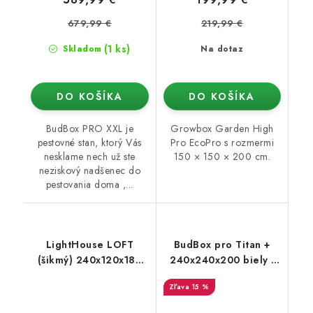
679,99 €
219,99 €
(1 ks)
Skladom
Na dotaz
DO KOŠÍKA
DO KOŠÍKA
BudBox PRO XXL je
Growbox Garden High
pestovné stan, ktorý Vás
Pro EcoPro s rozmermi
nesklame nech už ste
150 × 150 × 200 cm.
neziskový nadšenec do
pestovania doma ,...
LightHouse LOFT
BudBox pro Titan +
(šikmý) 240x120x180
240x240x200 biely -
cm
rastové stan
15 %