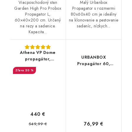
Viacposchodový stan
Malý Urbanbox
Garden High Pro Probox
Propagator s rozmermi
Propagator L,
80x60x40 cm je ideálny
60×40×200 cm. Určený
na klonovanie a pestovanie
na rezy a sadenice.
sadeníc, nízkych...
Kapacita...
Athena VP Dome
URBANBOX
propagátor,
Propagátor 60,
120x45x180 cm
60x40x60 cm
20 %
440 €
76,99 €
549,99 €