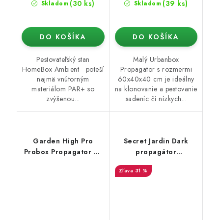
(30 ks)
(39 ks)
Skladom
Skladom
DO KOŠÍKA
DO KOŠÍKA
Pestovateľský stan
Malý Urbanbox
HomeBox Ambient poteší
Propagator s rozmermi
najmä vnútorným
60x40x40 cm je ideálny
materiálom PAR+ so
na klonovanie a pestovanie
zvýšenou...
sadeníc či nízkych...
Garden High Pro
Secret Jardin Dark
Probox Propagator M,
propagátor
80x60x40 cm
(120x60x190 cm) rev.
31 %
4.0