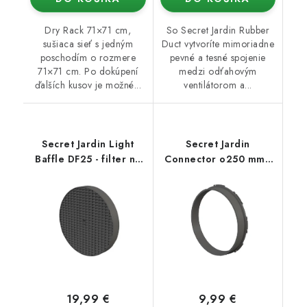
Dry Rack 71×71 cm,
So Secret Jardin Rubber
sušiaca sieť s jedným
Duct vytvoríte mimoriadne
poschodím o rozmere
pevné a tesné spojenie
71×71 cm. Po dokúpení
medzi odťahovým
ďalších kusov je možné...
ventilátorom a...
Secret Jardin Light
Secret Jardin
Baffle DF25 - filter na
Connector o250 mm -
stan (Dark Room)
konektor pro Ducting
Flange 25mm (Dark
Room)
19,99 €
9,99 €