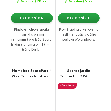
(20 ks)
(6 ks)
Skladom
Skladom
DO KOŠÍKA
DO KOŠÍKA
Plastová rohová spojka
Pevná sieť pre tvarovanie
(tvar XI s piatimi
rastlín a lepšie využitie
ramenami) pre tyče Secret
pestovateľskej plochy.
Jardin s priemerom 19 mm
(série Dark...
Homebox SparePart 4
Secret Jardin
Way Connector 4pcs /
Connector O150 mm -
Set (16mm)
konektor pro Ducting
16 %
Flange (16mm)