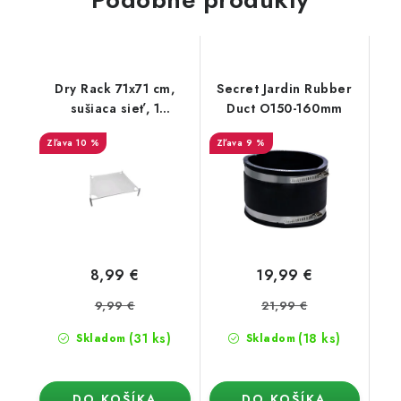
Dry Rack 71x71 cm,
Secret Jardin Rubber
sušiaca sieť, 1
Duct O150-160mm
poschodie
10 %
9 %
8,99 €
19,99 €
9,99 €
21,99 €
(31 ks)
(18 ks)
Skladom
Skladom
DO KOŠÍKA
DO KOŠÍKA