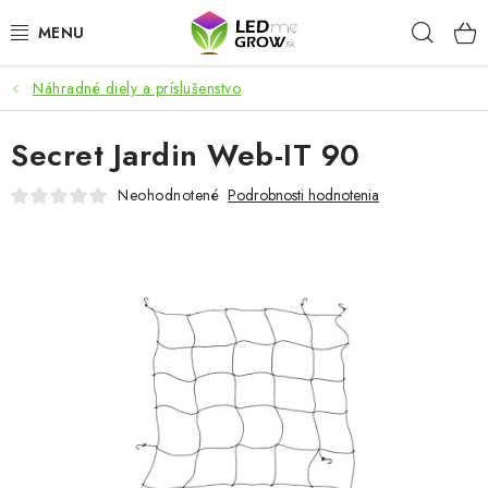
Prejsť
Hľad
na
obsah
Náhradné diely a príslušenstvo
AKCIE
Secret Jardin Web-IT 90
LED OSVETLENIE PRE RASTLINY
Neohodnotené
Podrobnosti hodnotenia
PESTOVATEĽSKÉ POTREBY
PRE AKVÁRIA
MICROGREENS
SMART GARDEN
Hodnotenie obchodu
O nákupu
Blog
Obchodné podmienky
Predávané značky
Kontakt