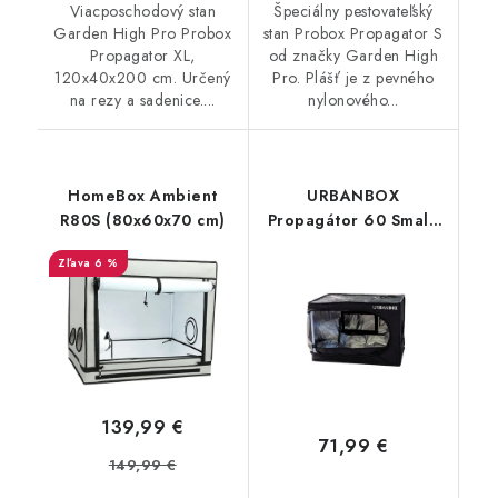
Viacposchodový stan
Špeciálny pestovateľský
Garden High Pro Probox
stan Probox Propagator S
Propagator XL,
od značky Garden High
120x40x200 cm. Určený
Pro. Plášť je z pevného
na rezy a sadenice....
nylonového...
HomeBox Ambient
URBANBOX
R80S (80x60x70 cm)
Propagátor 60 Small,
60x40x40 cm
6 %
139,99 €
71,99 €
149,99 €