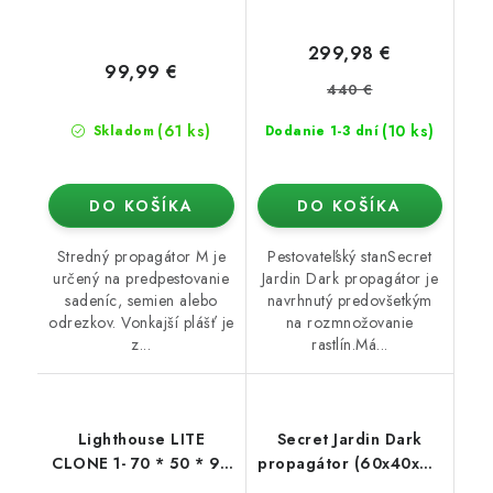
299,98 €
99,99 €
440 €
(61 ks)
(10 ks)
Skladom
Dodanie 1-3 dní
DO KOŠÍKA
DO KOŠÍKA
Stredný propagátor M je
Pestovateľský stanSecret
určený na predpestovanie
Jardin Dark propagátor je
sadeníc, semien alebo
navrhnutý predovšetkým
odrezkov. Vonkajší plášť je
na rozmnožovanie
z...
rastlín.Má...
Lighthouse LITE
Secret Jardin Dark
CLONE 1- 70 * 50 * 90
propagátor (60x40x60
cm
cm) rev. 4.0