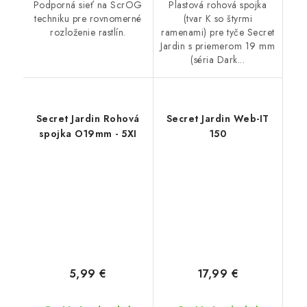
Podporná sieť na ScrOG
Plastová rohová spojka
techniku pre rovnomerné
(tvar K so štyrmi
rozloženie rastlín.
ramenami) pre tyče Secret
Jardin s priemerom 19 mm
(séria Dark...
Secret Jardin Rohová
Secret Jardin Web-IT
spojka O19mm - 5XI
150
5,99 €
17,99 €