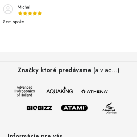
Michal
Som spoko
Z
á
Značky ktoré predávame
(a viac...)
p
ä
t
i
e
Informácie pre vás