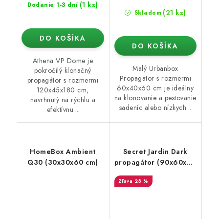
(1 ks)
Dodanie 1-3 dní
(21 ks)
Skladom
DO KOŠÍKA
DO KOŠÍKA
Athena VP Dome je
Malý Urbanbox
pokročilý klonačný
Propagator s rozmermi
propagátor s rozmermi
60x40x60 cm je ideálny
120x45x180 cm,
na klonovanie a pestovanie
navrhnutý na rýchlu a
sadeníc alebo nízkych...
efektívnu...
HomeBox Ambient
Secret Jardin Dark
Q30 (30x30x60 cm)
propagátor (90x60x98
cm) rev. 4.0
23 %