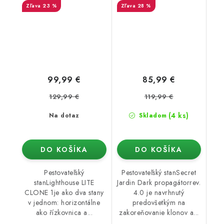
23 %
28 %
99,99 €
85,99 €
129,99 €
119,99 €
(4 ks)
Na dotaz
Skladom
DO KOŠÍKA
DO KOŠÍKA
Pestovateľský
Pestovateľský stanSecret
stanLighthouse LITE
Jardin Dark propagátorrev.
CLONE 1je ako dva stany
4.0 je navrhnutý
v jednom: horizontálne
predovšetkým na
ako řízkovnica a...
zakoreňovanie klonov a...