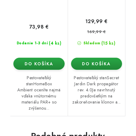
129,99 €
73,98 €
169,99 €
(4 ks)
(15 ks)
Dodanie 1-3 dní
Skladom
DO KOŠÍKA
DO KOŠÍKA
Pestovateľský
Pestovateľský stanSecret
stanHomeBox
Jardin Dark propagátor
Ambient oceníte najmä
rev. 4.0Je navrhnutý
vďaka vnútornému
predovšetkým na
materiálu PAR+ so
zakoreňovanie klonov a...
zvýšenou...
Podobné produkty