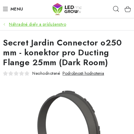
Prejsť
Hľad
na
obsah
Náhradné diely a príslušenstvo
AKCIE
Secret Jardin Connector o250
LED OSVETLENIE PRE RASTLINY
mm - konektor pro Ducting
PESTOVATEĽSKÉ POTREBY
Flange 25mm (Dark Room)
PRE AKVÁRIA
Neohodnotené
Podrobnosti hodnotenia
MICROGREENS
SMART GARDEN
Hodnotenie obchodu
O nákupu
Blog
Obchodné podmienky
Predávané značky
Kontakt