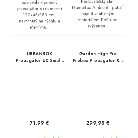
Pestovateľský stan
pokročilý klonačný
HomeBox Ambient poteší
propagátor s rozmermi
najmä vnútorným
120x45x180 cm,
materiálom PAR+ so
navrhnutý na rýchlu a
zvýšenou...
efektívnu...
URBANBOX
Garden High Pro
Propagátor 60 Small,
Probox Propagator XL,
60x40x40 cm
120x40x200 cm
71,99 €
299,98 €