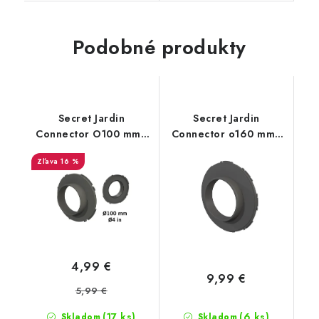
Podobné produkty
Secret Jardin
Secret Jardin
Connector O100 mm -
Connector o160 mm -
konektor pro Ducting
konektor pro Ducting
16 %
Flange (16mm)
Flange 25mm (Dark
Room)
4,99 €
9,99 €
5,99 €
(17 ks)
(6 ks)
Skladom
Skladom