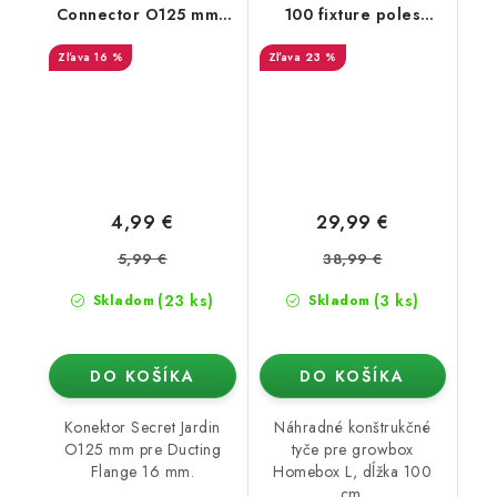
Connector O125 mm -
100 fixture poles
konektor pro Ducting
Fixture poles HB L
16 %
23 %
Flange (16mm)
4,99 €
29,99 €
5,99 €
38,99 €
(23 ks)
(3 ks)
Skladom
Skladom
DO KOŠÍKA
DO KOŠÍKA
Konektor Secret Jardin
Náhradné konštrukčné
O125 mm pre Ducting
tyče pre growbox
Flange 16 mm.
Homebox L, dĺžka 100
cm.