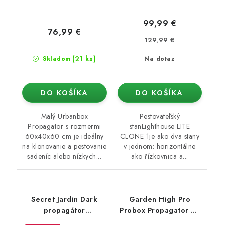
99,99 €
76,99 €
129,99 €
(21 ks)
Skladom
Na dotaz
DO KOŠÍKA
DO KOŠÍKA
Malý Urbanbox
Pestovateľský
Propagator s rozmermi
stanLighthouse LITE
60x40x60 cm je ideálny
CLONE 1je ako dva stany
na klonovanie a pestovanie
v jednom: horizontálne
sadeníc alebo nízkych...
ako řízkovnica a...
Secret Jardin Dark
Garden High Pro
propagátor
Probox Propagator M,
(120x60x190 cm) rev.
80x60x40 cm