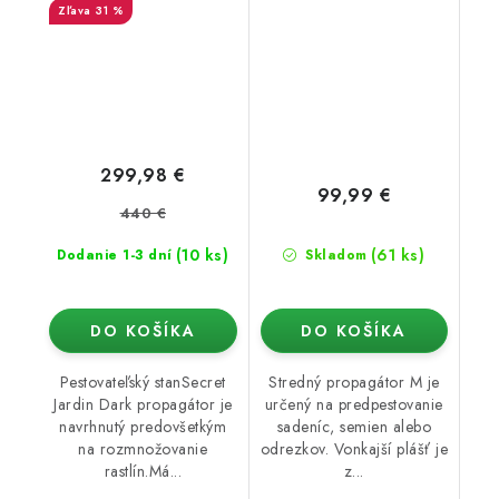
31 %
4.0
299,98 €
99,99 €
440 €
(10 ks)
(61 ks)
Dodanie 1-3 dní
Skladom
DO KOŠÍKA
DO KOŠÍKA
Pestovateľský stanSecret
Stredný propagátor M je
Jardin Dark propagátor je
určený na predpestovanie
navrhnutý predovšetkým
sadeníc, semien alebo
na rozmnožovanie
odrezkov. Vonkajší plášť je
rastlín.Má...
z...