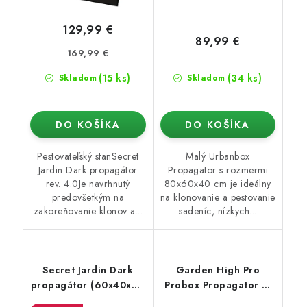
129,99 €
89,99 €
169,99 €
(15 ks)
(34 ks)
Skladom
Skladom
DO KOŠÍKA
DO KOŠÍKA
Pestovateľský stanSecret
Malý Urbanbox
Jardin Dark propagátor
Propagator s rozmermi
rev. 4.0Je navrhnutý
80x60x40 cm je ideálny
predovšetkým na
na klonovanie a pestovanie
zakoreňovanie klonov a...
sadeníc, nízkych...
Secret Jardin Dark
Garden High Pro
propagátor (60x40x60
Probox Propagator S,
cm) rev. 4.0
60x40x40 cm