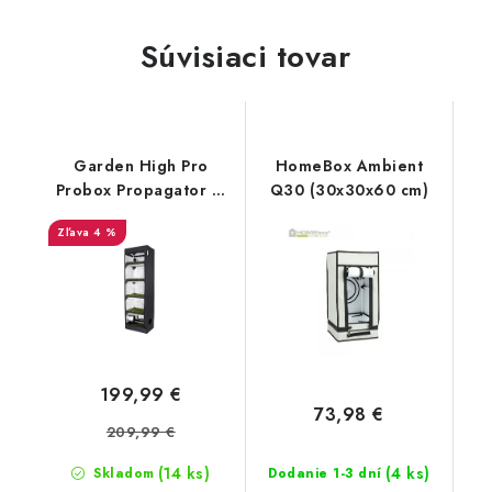
Súvisiaci tovar
Garden High Pro
HomeBox Ambient
Probox Propagator L,
Q30 (30x30x60 cm)
60x40x200 cm
4 %
199,99 €
73,98 €
209,99 €
(14 ks)
(4 ks)
Skladom
Dodanie 1-3 dní