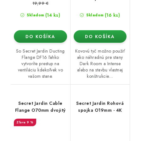
19,99 €
(14 ks)
(16 ks)
Skladom
Skladom
DO KOŠÍKA
DO KOŠÍKA
So Secret Jardin Ducting
Kovovú tyč možno použiť
Flange DF16 ľahko
ako náhradnú pre stany
vytvoríte prestup na
Dark Room a Intense
ventiláciu kdekoľvek vo
alebo na stavbu vlastnej
vašom stane.
konštrukcie....
Secret Jardin Cable
Secret Jardin Rohová
Flange O70mm dvojitý
spojka O19mm - 4K
9 %