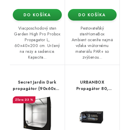
DO KOŠÍKA
DO KOŠÍKA
Viacposchodový stan
Pestovateľský
Garden High Pro Probox
stanHomeBox
Propagator L,
Ambient oceníte najmä
60×40×200 cm. Určený
vďaka vnútornému
na rezy a sadenice.
materiálu PAR+ so
Kapacita...
zvýšenou...
Secret Jardin Dark
URBANBOX
propagátor (90x60x98
Propagátor 80,
cm) rev. 4.0
80x60x40 cm
23 %