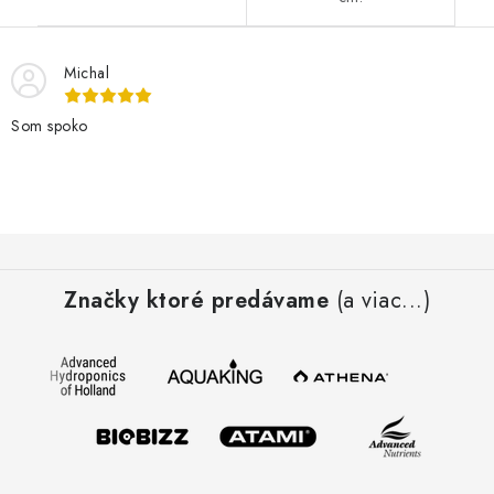
Michal
Som spoko
Z
á
Značky ktoré predávame
(a viac...)
p
ä
t
i
e