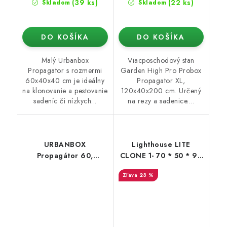
(39 ks)
(22 ks)
Skladom
Skladom
DO KOŠÍKA
DO KOŠÍKA
Malý Urbanbox
Viacposchodový stan
Propagator s rozmermi
Garden High Pro Probox
60x40x40 cm je ideálny
Propagator XL,
na klonovanie a pestovanie
120x40x200 cm. Určený
sadeníc či nízkych...
na rezy a sadenice....
URBANBOX
Lighthouse LITE
Propagátor 60,
CLONE 1- 70 * 50 * 90
60x40x60 cm
cm
23 %