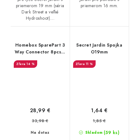
priemerom 19 mm (séria
priemerom 16 mm.
Dark Street a veľké
Hydroshoot)....
Homebox SparePart 3
Secret Jardin Spojka
Way Connector 8pcs /
O19mm
Set (16mm)
14 %
11 %
28,99 €
1,64 €
33,98 €
1,85 €
(59 ks)
Na dotaz
Skladom