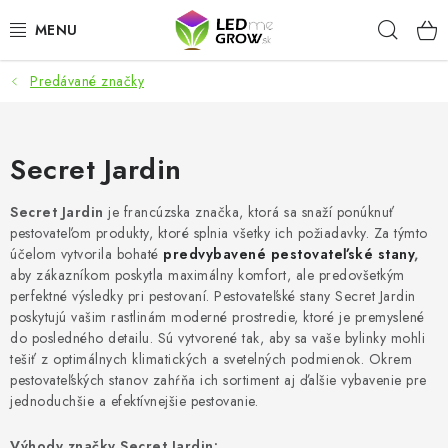
Prejsť
Hľad
na
obsah
Predávané značky
AKCIE
LED OSVETLENIE PRE RASTLINY
Secret Jardin
PESTOVATEĽSKÉ POTREBY
Secret Jardin
je francúzska značka, ktorá sa snaží ponúknuť
pestovateľom produkty, ktoré splnia všetky ich požiadavky. Za týmto
PRE AKVÁRIA
účelom vytvorila bohaté
predvybavené pestovateľské stany
,
aby zákazníkom poskytla maximálny komfort, ale predovšetkým
MICROGREENS
perfektné výsledky pri pestovaní. Pestovateľské stany Secret Jardin
poskytujú vašim rastlinám moderné prostredie, ktoré je premyslené
do posledného detailu. Sú vytvorené tak, aby sa vaše bylinky mohli
SMART GARDEN
tešiť z optimálnych klimatických a svetelných podmienok. Okrem
pestovateľských stanov zahŕňa ich sortiment aj ďalšie vybavenie pre
jednoduchšie a efektívnejšie pestovanie.
Hodnotenie obchodu
O nákupu
Blog
Obchodné podmienky
Predávané značky
Kontakt
Výhody značky Secret Jardin: