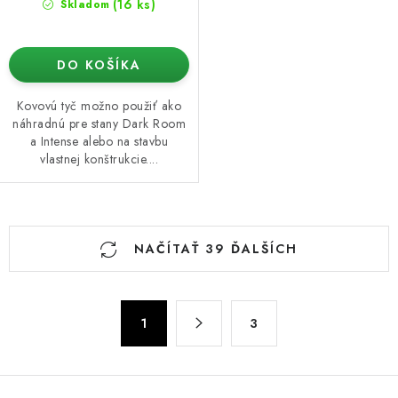
(16 ks)
Skladom
DO KOŠÍKA
Kovovú tyč možno použiť ako
náhradnú pre stany Dark Room
a Intense alebo na stavbu
vlastnej konštrukcie....
O
NAČÍTAŤ 39 ĎALŠÍCH
v
l
á
S
d
1
3
t
a
r
c
á
n
i