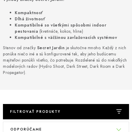
Podmienky o ochrane osobných údajov
Kompaktnosť
Dlhá životnosť
Kompatibilné so všetkými spôsobmi indoor
pestovania
(kvetináče, kokos, hlina)
Kompatibilné s väčšinou zavlažovacích systémov
Stanov od značky
Secret Jardin
je skutočne mnoho. Každý z nich
ponúka niečo iné a sú konfigurované tak, aby jeho budúcemu
majiteľovi ponúkli všetko, čo potrebuje. Rozdelené sú do niekoľkých
modelových radov (Hydro Shoot, Dark Street, Dark Room a Dark
Propagator).
FILTROVAŤ PRODUKTY
V
R
ODPORÚČAME