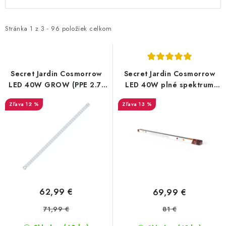
ý
a
p
d
i
e
Stránka
1
z
3
-
96
položiek celkom
s
n
p
i
r
e
Secret Jardin Cosmorrow
Secret Jardin Cosmorrow
o
p
LED 40W GROW (PPE 2.7)
LED 40W plné spektrum
– LED svietidlo na rast
2,85 µmol/J
d
r
12 %
13 %
(COP4065)
u
o
k
d
t
u
o
k
v
t
o
62,99 €
69,99 €
v
71,99 €
81 €