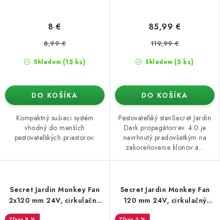
8 €
85,99 €
8,99 €
119,99 €
(15 ks)
(5 ks)
Skladom
Skladom
DO KOŠÍKA
DO KOŠÍKA
Kompaktný sušiaci systém
Pestovateľský stanSecret Jardin
vhodný do menších
Dark propagátorrev. 4.0 je
pestovateľských priestorov.
navrhnutý predovšetkým na
zakoreňovanie klonov a...
Secret Jardin Monkey Fan
Secret Jardin Monkey Fan
2x120 mm 24V, cirkulačné
120 mm 24V, cirkulačný
ventilátory
ventilátor
9 %
3 %