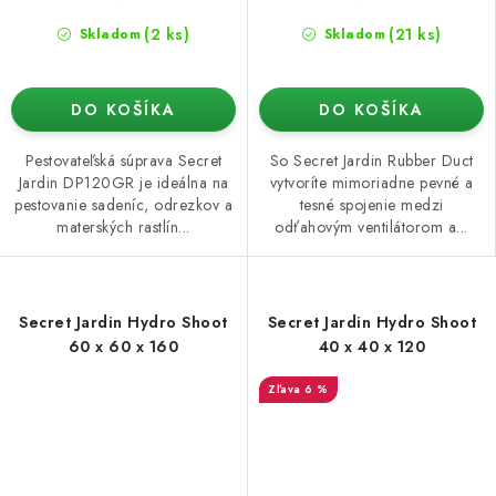
(2 ks)
(21 ks)
Skladom
Skladom
DO KOŠÍKA
DO KOŠÍKA
Pestovateľská súprava Secret
So Secret Jardin Rubber Duct
Jardin DP120GR je ideálna na
vytvoríte mimoriadne pevné a
pestovanie sadeníc, odrezkov a
tesné spojenie medzi
materských rastlín...
odťahovým ventilátorom a...
Secret Jardin Hydro Shoot
Secret Jardin Hydro Shoot
60 x 60 x 160
40 x 40 x 120
6 %