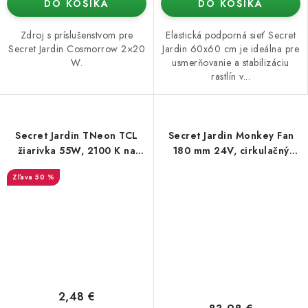
DO KOŠÍKA
DO KOŠÍKA
Zdroj s príslušenstvom pre
Elastická podporná sieť Secret
Secret Jardin Cosmorrow 2×20
Jardin 60x60 cm je ideálna pre
W.
usmerňovanie a stabilizáciu
rastlín v...
Secret Jardin TNeon TCL
Secret Jardin Monkey Fan
žiarivka 55W, 2100 K na
180 mm 24V, cirkulačný
kvet
ventilátor 6,5 W
50 %
2,48 €