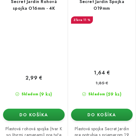
Secret Jardin Rohová
Secret Jardin Spojka
spojka O16mm - 4K
O19mm
11 %
1,64 €
2,99 €
1,85 €
(9 ks)
(59 ks)
Skladom
Skladom
DO KOŠÍKA
DO KOŠÍKA
Plastová rohová spojka (tvar K
Plastová spojka Secret Jardin
so štyrmi ramenami) pre tyče
pre potrubie s priemerom 19