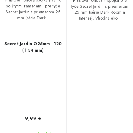
Plastová rohová spojka (tvar K
Plastová rohová Y-spojka pre
so štyrmi ramenami) pre tyče
tyče Secret Jardin s priemerom
Secret Jardin s priemerom 25
25 mm (série Dark Room a
mm (série Dark...
Intense). Vhodná ako...
Secret Jardin O25mm - 120
(1134 mm)
9,99 €