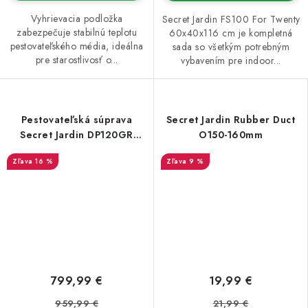
Vyhrievacia podložka
Secret Jardin FS100 For Twenty
zabezpečuje stabilnú teplotu
60x40x116 cm je kompletná
pestovateľského média, ideálna
sada so všetkým potrebným
pre starostlivosť o...
vybavením pre indoor...
Pestovateľská súprava
Secret Jardin Rubber Duct
Secret Jardin DP120GR
O150-160mm
200W
16 %
9 %
799,99 €
19,99 €
959,99 €
21,99 €