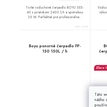
Tiché vzduchové čerpadlo BOYU SES-
Vzduc
40 s prietokom 2400 l/h a spotrebou
výko
35 W. Perfektné pre profesionálne...
Kód:
A5168
Boyu ponorné čerpadlo FP-
B
150 150L / h
čer
Táto w
nášho o
použív