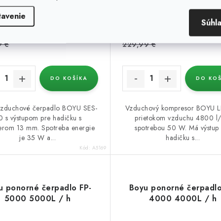
tavenie
Súhl
9 €
219,99 €
(15 ks)
(11
Skladom
Skladom
9 €
229,99 €
DO KOŠÍKA
DO KOŠ
vzduchové čerpadlo BOYU SES-
Vzduchový kompresor BOYU L
0 s výstupom pre hadičku s
prietokom vzduchu 4800 l/
erom 13 mm. Spotreba energie
spotrebou 50 W. Má výstup
je 35 W a...
hadičku s...
Kód:
A5169
u ponorné čerpadlo FP-
Boyu ponorné čerpadlo
5000 5000L / h
4000 4000L / h