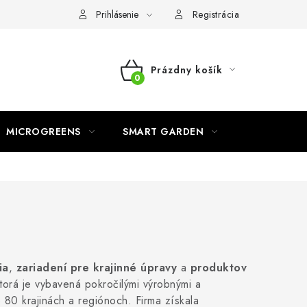
o ochrane osobných údajov
Prihlásenie
Registrácia
Prázdny košík
NÁKUPNÝ
KOŠÍK
MICROGREENS
SMART GARDEN
ia
,
zariadení pre krajinné úpravy
a
produktov
orá je vybavená pokročilými výrobnými a
 80 krajinách a regiónoch. Firma získala