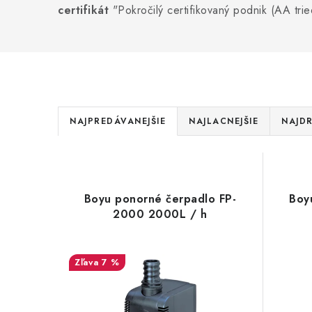
certifikát
"Pokročilý certifikovaný podnik (AA tri
R
NAJPREDÁVANEJŠIE
NAJLACNEJŠIE
NAJDR
a
V
d
ý
e
Boyu ponorné čerpadlo FP-
Boy
p
2000 2000L / h
n
i
i
s
7 %
e
p
p