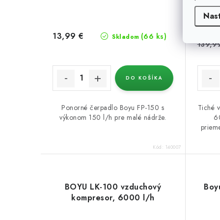
Nas
119,9
13,99 €
(66 ks)
Skladom
139,9
DO KOŠÍKA
Ponorné čerpadlo Boyu FP-150 s
Tiché 
výkonom 150 l/h pre malé nádrže.
6
priem
Kód:
140007
BOYU LK-100 vzduchový
Boy
kompresor, 6000 l/h