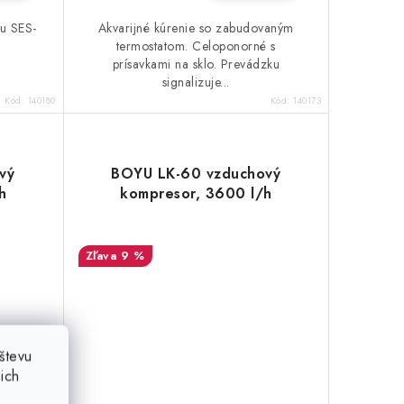
u SES-
Akvarijné kúrenie so zabudovaným
termostatom. Celoponorné s
prísavkami na sklo. Prevádzku
signalizuje...
Kód:
140180
Kód:
140173
vý
BOYU LK-60 vzduchový
h
kompresor, 3600 l/h
9 %
števu
ich