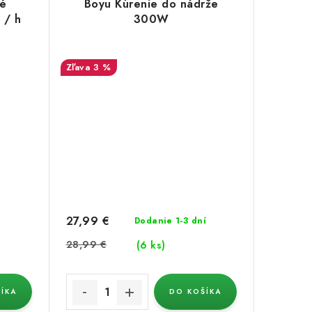
vé
Boyu Kúrenie do nádrže
 / h
300W
3 %
27,99 €
Dodanie 1-3 dní
28,99 €
(6 ks)
ÍKA
DO KOŠÍKA