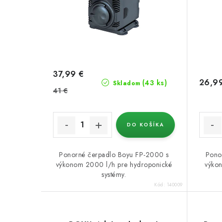
r
r
o
o
d
d
u
u
37,99 €
k
26,9
k
(43 ks)
Skladom
41 €
t
t
o
o
DO KOŠÍKA
v
v
Ponorné čerpadlo Boyu FP-2000 s
Pono
výkonom 2000 l/h pre hydroponické
výkon
systémy.
Kód:
140009