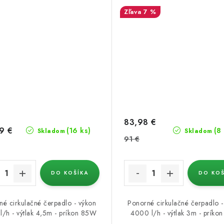
7 %
83,98 €
9 €
(16 ks)
(8
Skladom
Skladom
91 €
DO KOŠÍKA
DO KOŠ
né cirkulačné čerpadlo - výkon
Ponorné cirkulačné čerpadlo -
/h - výtlak 4,5m - príkon 85W
4000 l/h - výtlak 3m - príko