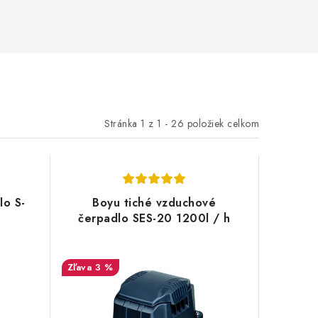
Stránka
1
z
1
-
26
položiek celkom
lo S-
Boyu tiché vzduchové
čerpadlo SES-20 1200l / h
3 %