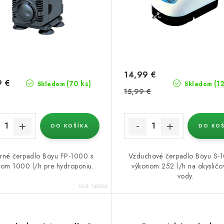
14,99 €
9 €
(70 ks)
(1
Skladom
Skladom
15,99 €
DO KOŠÍKA
DO KOŠ
rné čerpadlo Boyu FP-1000 s
Vzduchové čerpadlo Boyu S-
om 1000 l/h pre hydroponiu.
výkonom 252 l/h na okysličo
vody.
Kód:
140006