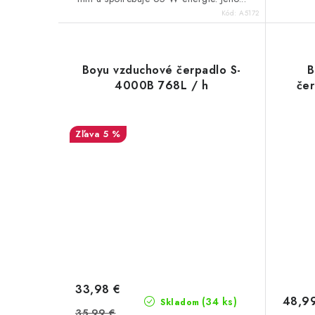
Kód:
A5172
Boyu vzduchové čerpadlo S-
B
4000B 768L / h
čer
5 %
33,98 €
48,9
(34 ks)
Skladom
35,99 €