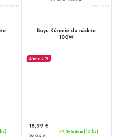
HG-10450540
Kód:
140184
rže
Boyu Kúrenie do nádrže
100W
5 %
18,99 €
 ks)
(10 ks)
Skladom
19,99 €