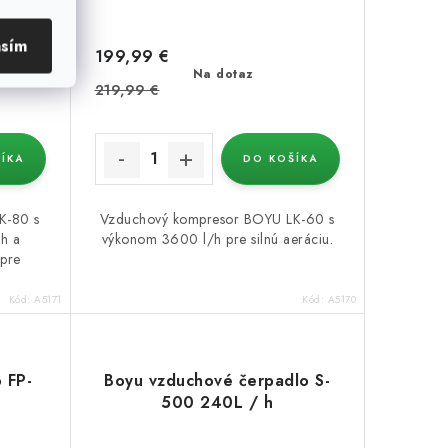
asím
199,99 €
 ks)
Na dotaz
219,99 €
ÍKA
DO KOŠÍKA
K-80 s
Vzduchový kompresor BOYU LK-60 s
h a
výkonom 3600 l/h pre silnú aeráciu.
 pre
Kód:
A5171
Kód:
A5170
 FP-
Boyu vzduchové čerpadlo S-
500 240L / h