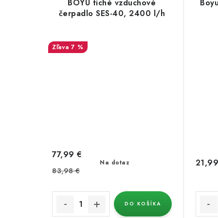
BOYU tiché vzduchové
Boyu
čerpadlo SES-40, 2400 l/h
7 %
77,99 €
21,99
Na dotaz
83,98 €
DO KOŠÍKA