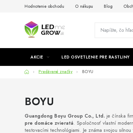
Prejsť
Hodnotenie obchodu
O nákupu
Blog
Obch
na
obsah
AKCIE
LED OSVETLENIE PRE RASTLINY
Domov
Predávané značky
BOYU
BOYU
Guangdong Boyu Group Co., Ltd.
je čínska fi
pre domáce zvieratá
. Spoločnosť vlastní moder
testovacími technológiami. Je známa svojou silnou 