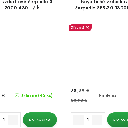
 vzduchové čerpadlo S-
Boyu tiché vzducho
2000 480L / h
čerpadlo SES-30 1800l
5 %
78,99 €
 €
(46 ks)
Na dotaz
Skladom
83,98 €
DO KOŠÍKA
DO KOŠ