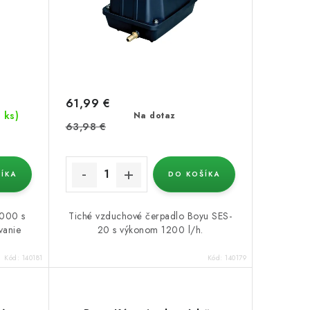
61,99 €
2 ks)
Na dotaz
63,98 €
ÍKA
DO KOŠÍKA
1000 s
Tiché vzduchové čerpadlo Boyu SES-
vanie
20 s výkonom 1200 l/h.
Kód:
140181
Kód:
140179