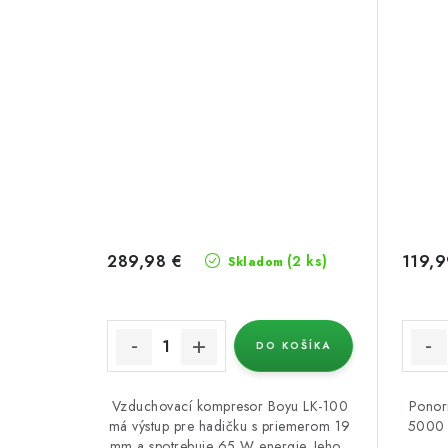
289,98 €
119,9
(2 ks)
Skladom
DO KOŠÍKA
Vzduchovací kompresor Boyu LK-100
Ponor
má výstup pre hadičku s priemerom 19
5000 l
mm a spotrebuje 65 W energie. Jeho...