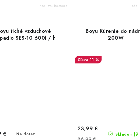
Kód:
HG-10450545
Kód:
oyu tiché vzduchové
Boyu Kúrenie do nád
padlo SES-10 600l / h
200W
11 %
23,99 €
9 €
(9
Na dotaz
Skladom
26,99 €