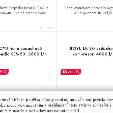
hové čerpadlo Boyu S-2000 s
Tiché vzduchové čerpadlo Boy
nom 480 l/h na aeráciu vody.
30 s výkonom 1800 l/h.
Kód:
140182
OYU tiché vzduchové
BOYU LK-80 vzducho
padlo SES-60, 3600 l/h
kompresor, 4800 l/
14 %
4 %
ebová stránka používa súbory cookie, aby vám spríjemnila náv
bchodu. Pokračovaním v prehliadaní tejto stránky súhlasíte s 
aním v súlade s požiadavkami nariadenia EU.