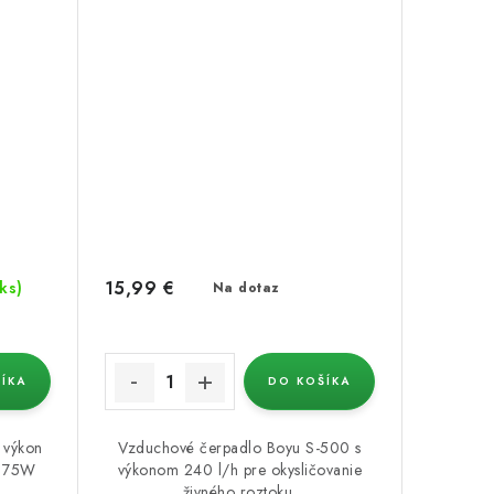
15,99 €
 ks)
Na dotaz
ÍKA
DO KOŠÍKA
 výkon
Vzduchové čerpadlo Boyu S-500 s
n 75W
výkonom 240 l/h pre okysličovanie
živného roztoku.