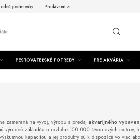
odné podmienky
Predávané značky
Kontakt
Podmienky 
PESTOVATEĽSKÉ POTREBY
PRE AKVÁRIA
rma zameraná na vývoj, výrobu a predaj
akvarijného vybaven
nú výrobnú základňu o rozlohe 150 000 štvorcových metrov, kt
výskumnou kapacitou a jej produkty sú k dispozícii vo viac ako