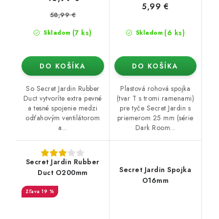
5,99 €
58,99 €
(7 ks)
(6 ks)
Skladom
Skladom
DO KOŠÍKA
DO KOŠÍKA
So Secret Jardin Rubber
Plastová rohová spojka
Duct vytvoríte extra pevné
(tvar T s tromi ramenami)
a tesné spojenie medzi
pre tyče Secret Jardin s
odťahovým ventilátorom
priemerom 25 mm (série
a...
Dark Room...
Secret Jardin Rubber
Secret Jardin Spojka
Duct O200mm
O16mm
19 %