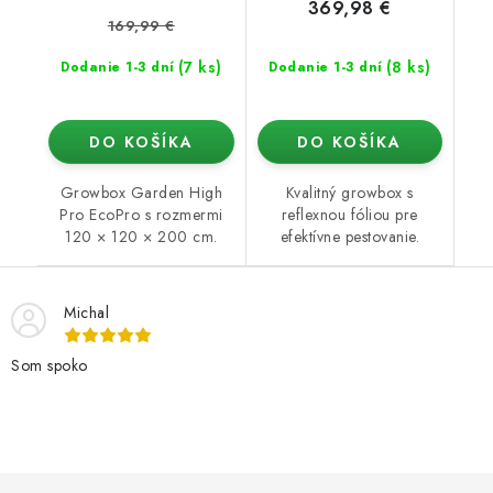
369,98 €
169,99 €
(7 ks)
(8 ks)
Dodanie 1-3 dní
Dodanie 1-3 dní
DO KOŠÍKA
DO KOŠÍKA
Growbox Garden High
Kvalitný growbox s
Pro EcoPro s rozmermi
reflexnou fóliou pre
120 × 120 × 200 cm.
efektívne pestovanie.
Michal
Som spoko
Z