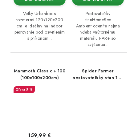
Veľký Urbanbox s
Pestovateľský
rozmermi 120x120x200
stanHomeBox
cm je ideálny na indoor
Ambient oceníte najmä
pestovanie pod osvetlením
vďaka vnútornému
s príkonom...
materiálu PAR+ so
zvýšenou...
Mammoth Classic + 100
Spider Farmer
(100x100x200cm)
pestovateľský stan 140
× 70 × 200 cm
5 %
159,99 €