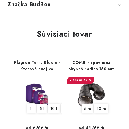
Značka
 BudBox
Súvisiaci tovar
Plagron Terra Bloom -
COMBI - spevnená
Kvetové hnojivo
ohybná hadica 150 mm
až 37 %
1 l
5 l
10 l
20 l
5 m
10 m
9,99 €
34,99 €
od
od