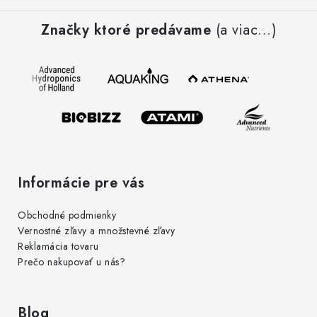
á
Značky ktoré predávame
(a viac...)
p
ä
t
i
e
Informácie pre vás
Obchodné podmienky
Vernostné zľavy a množstevné zľavy
Reklamácia tovaru
Prečo nakupovať u nás?
Blog