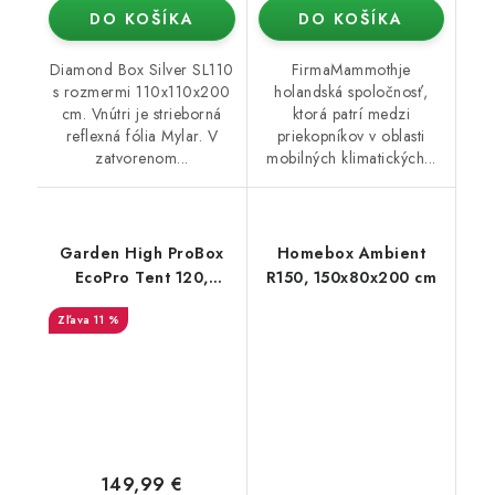
DO KOŠÍKA
DO KOŠÍKA
Diamond Box Silver SL110
FirmaMammothje
s rozmermi 110x110x200
holandská spoločnosť,
cm. Vnútri je strieborná
ktorá patrí medzi
reflexná fólia Mylar. V
priekopníkov v oblasti
zatvorenom...
mobilných klimatických...
Garden High ProBox
Homebox Ambient
EcoPro Tent 120,
R150, 150x80x200 cm
120x120x200 cm
11 %
149,99 €