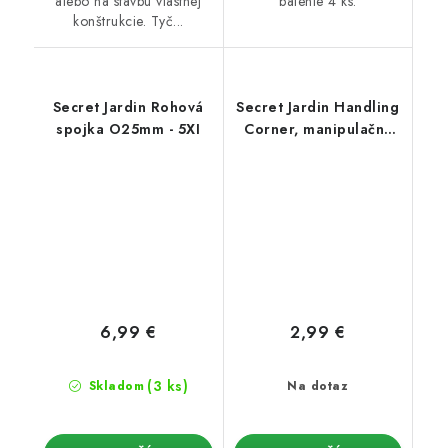
alebo na stavbu vlastnej
balenie 4 ks.
konštrukcie. Tyč...
Secret Jardin Rohová
Secret Jardin Handling
spojka O25mm - 5XI
Corner, manipulačný
roh O19mm 1 ks
6,99 €
2,99 €
(3 ks)
Skladom
Na dotaz