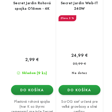
Secret Jardin Rohová
Secret Jardin Web-IT
spojka O16mm - 4K
240W
3 %
24,99 €
2,99 €
25,99 €
(9 ks)
Skladom
Na dotaz
DO KOŠÍKA
DO KOŠÍKA
Plastová rohová spojka
ScrOG sieť určená pre
(tvar K so štyrmi
veľké growboxy a silné
ramenami) pre tyče Secret
rastliny.