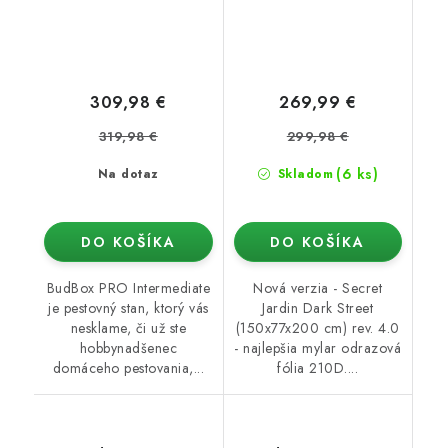
309,98 €
269,99 €
319,98 €
299,98 €
(6 ks)
Na dotaz
Skladom
DO KOŠÍKA
DO KOŠÍKA
BudBox PRO Intermediate
Nová verzia - Secret
je pestovný stan, ktorý vás
Jardin Dark Street
nesklame, či už ste
(150x77x200 cm) rev. 4.0
hobbynadšenec
- najlepšia mylar odrazová
domáceho pestovania,...
fólia 210D....