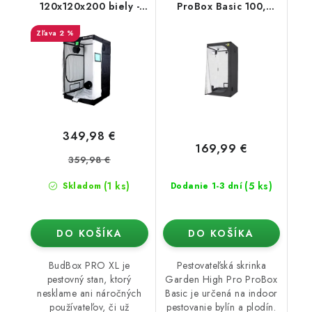
120x120x200 biely -
ProBox Basic 100,
rastové stan
100x100x200 cm
2 %
349,98 €
169,99 €
359,98 €
(1 ks)
(5 ks)
Skladom
Dodanie 1-3 dní
DO KOŠÍKA
DO KOŠÍKA
BudBox PRO XL je
Pestovateľská skrinka
pestovný stan, ktorý
Garden High Pro ProBox
nesklame ani náročných
Basic je určená na indoor
používateľov, či už
pestovanie bylín a plodín.