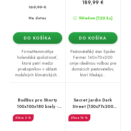
189,99 €
169,99 €
(120 ks)
Na dotaz
Skladom
DO KOŠÍKA
DO KOŠÍKA
FirmaMammothje
Pestovateľský stan Spider
holandská spoločnosť,
Farmer 140×70×200
ktorá patrí medzi
cmje ideálnou voľbou pre
priekopníkov v oblasti
domácich pestovateľov,
mobilných klimatických...
ktorí hľadajú...
BudBox pro Shorty
Secret Jardin Dark
100x100x180 biely -
Street (150x77x200
rastové stan
cm) rev. 4.0
3 %
10 %