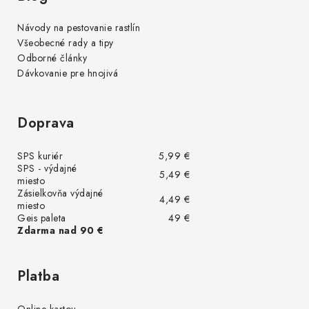
Návody na pestovanie rastlín
Všeobecné rady a tipy
Odborné články
Dávkovanie pre hnojivá
Doprava
SPS kuriér
5,99 €
SPS - výdajné
5,49 €
miesto
Zásielkovňa výdajné
4,49 €
miesto
Geis paleta
49 €
Zdarma nad 90 €
Platba
Online kartou -