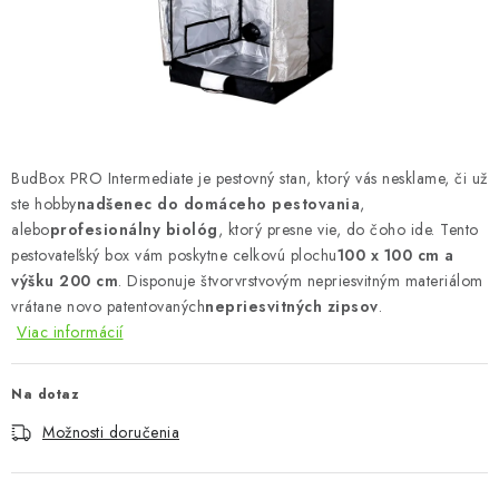
Podmienky o ochrane osobných údajov
BudBox PRO Intermediate je pestovný stan, ktorý vás nesklame, či už
ste hobby
nadšenec do domáceho pestovania
,
alebo
profesionálny biológ
, ktorý presne vie, do čoho ide. Tento
pestovateľský box vám poskytne celkovú plochu
100 x 100 cm a
výšku 200 cm
. Disponuje štvorvrstvovým nepriesvitným materiálom
vrátane novo patentovaných
nepriesvitných zipsov
.
Viac informácií
Na dotaz
Možnosti doručenia