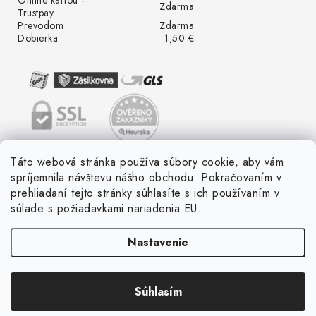
Zdarma
Trustpay
Prevodom
Zdarma
Dobierka
1,50 €
Táto webová stránka používa súbory cookie, aby vám
spríjemnila návštevu nášho obchodu. Pokračovaním v
prehliadaní tejto stránky súhlasíte s ich používaním v
súlade s požiadavkami nariadenia EU.
Nastavenie
Súhlasím
Copyright 2026
LED ME GROW
. Všetky práva vyhradené.
Vytvoril Shoptet