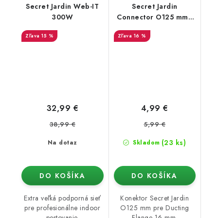
Secret Jardin Web-IT
Secret Jardin
300W
Connector O125 mm -
konektor pro Ducting
15 %
16 %
Flange (16mm)
32,99 €
4,99 €
38,99 €
5,99 €
(23 ks)
Na dotaz
Skladom
DO KOŠÍKA
DO KOŠÍKA
Extra veľká podporná sieť
Konektor Secret Jardin
pre profesionálne indoor
O125 mm pre Ducting
pestovanie.
Flange 16 mm.