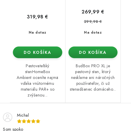
269,99 €
319,98 €
299,98 €
Na dotaz
Na dotaz
DO KOŠÍKA
DO KOŠÍKA
Pestovateľský
BudBox PRO XL je
stanHomeBox
pestovný stan, ktorý
Ambient oceníte najmä
nesklame ani náročných
vďaka vnútornému
používateľov, či už
materiálu PAR+ so
stenadšenec domáceho...
zvýšenou...
Michal
Som spoko