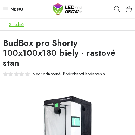
Prejsť
Hľad
na
obsah
Stredné
AKCIE
BudBox pro Shorty
LED OSVETLENIE PRE RASTLINY
100x100x180 biely - rastové
PESTOVATEĽSKÉ POTREBY
stan
PRE AKVÁRIA
Neohodnotené
Podrobnosti hodnotenia
MICROGREENS
SMART GARDEN
Hodnotenie obchodu
O nákupu
Blog
Obchodné podmienky
Predávané značky
Kontakt