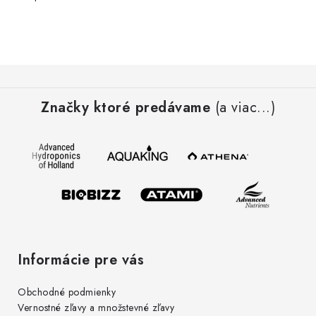
Z
á
Značky ktoré predávame
(a viac...)
p
ä
t
i
e
Informácie pre vás
Obchodné podmienky
Vernostné zľavy a množstevné zľavy