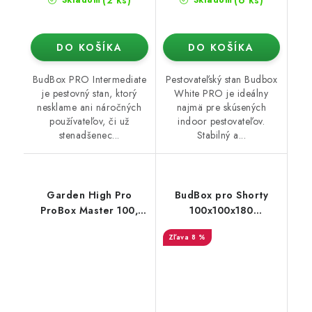
(2 ks)
(6 ks)
Skladom
Skladom
DO KOŠÍKA
DO KOŠÍKA
BudBox PRO Intermediate
Pestovateľský stan Budbox
je pestovný stan, ktorý
White PRO je ideálny
nesklame ani náročných
najmä pre skúsených
používateľov, či už
indoor pestovateľov.
stenadšenec...
Stabilný a...
Garden High Pro
BudBox pro Shorty
ProBox Master 100,
100x100x180
100x100x200 cm
strieborný - rastové
8 %
stan