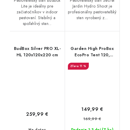
Pestovateľský stan Budbox
Pestovateľský stan Secret
Lite je ideálny pre
Jardin Hydro Shoot je
začiatočníkov v indoor
profesionálny pestovateľský
pestovaní. Stabilný a
stan vyrobený z...
spoľahlivý stan...
BudBox Silver PRO XL-
Garden High ProBox
HL 120x120x220 cm
EcoPro Tent 120,
120x120x200 cm
11 %
149,99 €
259,99 €
169,99 €
(7 ks)
Na dotaz
Dodanie 1-3 dní