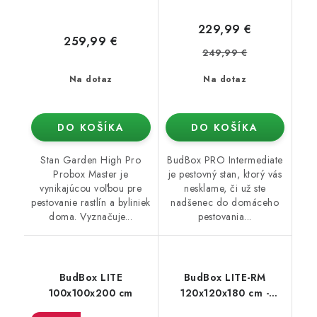
229,99 €
259,99 €
249,99 €
Na dotaz
Na dotaz
DO KOŠÍKA
DO KOŠÍKA
Stan Garden High Pro
BudBox PRO Intermediate
Probox Master je
je pestovný stan, ktorý vás
vynikajúcou voľbou pre
nesklame, či už ste
pestovanie rastlín a byliniek
nadšenec do domáceho
doma. Vyznačuje...
pestovania...
BudBox LITE
BudBox LITE-RM
100x100x200 cm
120x120x180 cm -
skosený