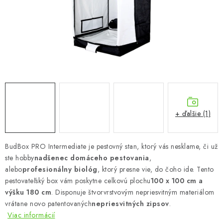
Podmienky o ochrane osobných údajov
+ ďalšie (1)
BudBox PRO Intermediate je pestovný stan, ktorý vás nesklame, či už
ste hobby
nadšenec domáceho pestovania
,
alebo
profesionálny biológ
, ktorý presne vie, do čoho ide. Tento
pestovateľský box vám poskytne celkovú plochu
100 x 100 cm a
výšku 180 cm
. Disponuje štvorvrstvovým nepriesvitným materiálom
vrátane novo patentovaných
nepriesvitných zipsov
.
Viac informácií