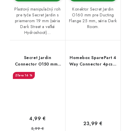
Plastový manipulačný roh
Konektor Secret Jardin
pre tyče Secret Jardin s
O160 mm pre Ducting
priemerom 19 mm (séria
Flange 25 mm, séria Dark
Dark Street a veľké
Room.
Hydroshoot)....
Secret Jardin
Homebox SparePart 4
Connector O150 mm -
Way Connector 4pcs /
konektor pro Ducting
Set (16mm)
16 %
Flange (16mm)
4,99 €
23,99 €
5,99 €