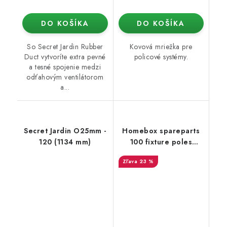
DO KOŠÍKA
DO KOŠÍKA
So Secret Jardin Rubber
Kovová mriežka pre
Duct vytvoríte extra pevné
policové systémy.
a tesné spojenie medzi
odťahovým ventilátorom
a...
Secret Jardin O25mm -
Homebox spareparts
120 (1134 mm)
100 fixture poles
Fixture poles HB L
23 %