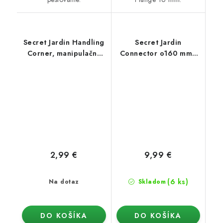
Secret Jardin Handling
Secret Jardin
Corner, manipulačný
Connector o160 mm -
roh O19mm 1 ks
konektor pro Ducting
Flange 25mm (Dark
Room)
2,99 €
9,99 €
(6 ks)
Na dotaz
Skladom
DO KOŠÍKA
DO KOŠÍKA