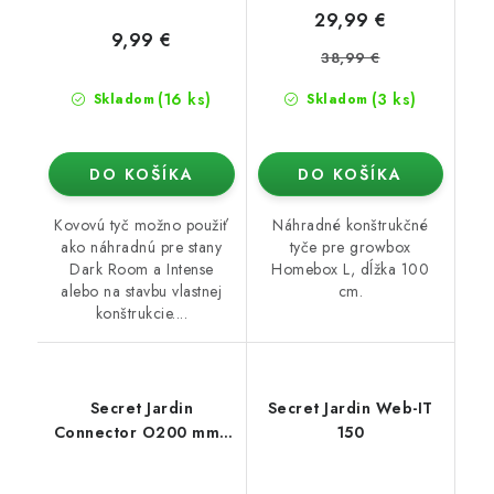
29,99 €
9,99 €
38,99 €
(16 ks)
(3 ks)
Skladom
Skladom
DO KOŠÍKA
DO KOŠÍKA
Kovovú tyč možno použiť
Náhradné konštrukčné
ako náhradnú pre stany
tyče pre growbox
Dark Room a Intense
Homebox L, dĺžka 100
alebo na stavbu vlastnej
cm.
konštrukcie....
Secret Jardin
Secret Jardin Web-IT
Connector O200 mm -
150
konektor pro Ducting
Flange 25mm (Dark