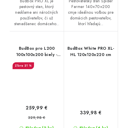
BudBox PRO XL je
Pestovateľský stan Spider
pestovný stan, ktorý
Farmer 140×70×200
nesklame ani náročných
cmje ideálnou voľbou pre
používateľov, či už
domácich pestovateľov,
stenadšenec domáceho...
ktorí hľadajú...
BudBox pro L200
BudBox White PRO XL-
100x100x200 biely -
HL 120x120x220 cm
rastové stan
21 %
259,99 €
339,98 €
329,98 €