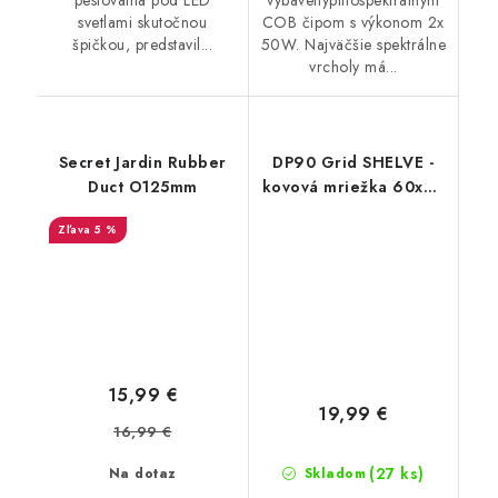
pestovania pod LED
vybavenýplnospektrálnym
svetlami skutočnou
COB čipom s výkonom 2x
špičkou, predstavil...
50W. Najväčšie spektrálne
vrcholy má...
Secret Jardin Rubber
DP90 Grid SHELVE -
Duct O125mm
kovová mriežka 60x40
cm
5 %
15,99 €
19,99 €
16,99 €
(27 ks)
Na dotaz
Skladom