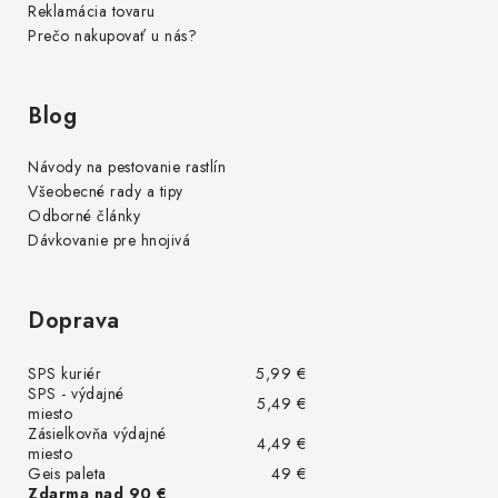
Reklamácia tovaru
Prečo nakupovať u nás?
Blog
Návody na pestovanie rastlín
Všeobecné rady a tipy
Odborné články
Dávkovanie pre hnojivá
Doprava
SPS kuriér
5,99 €
SPS - výdajné
5,49 €
miesto
Zásielkovňa výdajné
4,49 €
miesto
Geis paleta
49 €
Zdarma nad 90 €