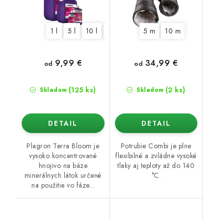
1 l
5 l
10 l
20 l
5 m
10 m
9,99 €
34,99 €
od
od
(125 ks)
(2 ks)
Skladom
Skladom
DETAIL
DETAIL
Plagron Terra Bloom je
Potrubie Combi je plne
vysoko koncentrované
flexibilné a zvládne vysoké
hnojivo na báze
tlaky aj teploty až do 140
minerálnych látok určené
°C.
na použitie vo fáze...