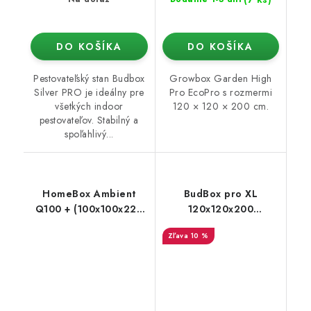
DO KOŠÍKA
DO KOŠÍKA
Pestovateľský stan Budbox
Growbox Garden High
Silver PRO je ideálny pre
Pro EcoPro s rozmermi
všetkých indoor
120 × 120 × 200 cm.
pestovateľov. Stabilný a
spoľahlivý...
HomeBox Ambient
BudBox pro XL
Q100 + (100x100x220
120x120x200
cm)
strieborný - rastové
10 %
stan