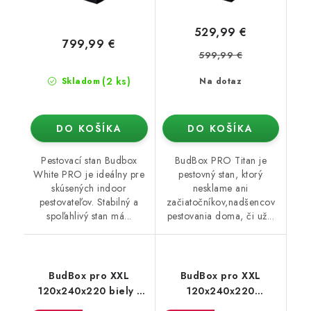
529,99 €
799,99 €
599,99 €
(2 ks)
Skladom
Na dotaz
DO KOŠÍKA
DO KOŠÍKA
Pestovací stan Budbox
BudBox PRO Titan je
White PRO je ideálny pre
pestovný stan, ktorý
skúsených indoor
nesklame ani
pestovateľov. Stabilný a
začiatočníkov,nadšencov
spoľahlivý stan má...
pestovania doma, či už...
BudBox pro XXL
BudBox pro XXL
120x240x220 biely -
120x240x220
vyššia verzia
strieborný - vyššia