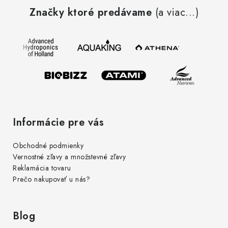
á
Značky ktoré predávame
(a viac...)
p
ä
t
i
e
Informácie pre vás
Obchodné podmienky
Vernostné zľavy a množstevné zľavy
Reklamácia tovaru
Prečo nakupovať u nás?
Blog