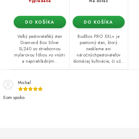
Vypredané
Na dotaz
DO KOŠÍKA
DO KOŠÍKA
Veľký pestovateľský stan
BudBox PRO XXL+ je
Diamond Box Silver
pestovný stan, ktorý
SL240 so striebornou
nesklame ani
mylarovou fóliou vo vnútri
náročnýchpestovateľov
a nepriehľadným...
domácej kultivácie, či už...
Michal
Som spoko
Z