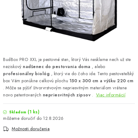
Podmienky o ochrane osobných údajov
BudBox PRO XXL je pestovné stan, ktorý Vás nesklame nech už ste
neziskový
nadšenec do pestovania doma
, alebo
profesionálny biológ
, ktorý vie do čoho ide. Tento pestovateľský
box Vám ponúkne celkovú plochu
150 x 300 cm a výšku 220 cm
. Môže sa pýšiť štvorvrstvovým nepriesvitným materiálom vrátane
novo patentovaných
nepriesvitných zipsov
.
Viac informácií
(1 ks)
Skladom
12.8.2026
Možnosti doručenia