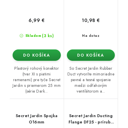
6,99 €
10,98 €
(3 ks)
Skladom
Na dotaz
DO KOŠÍKA
DO KOŠÍKA
Plastový rohový konektor
So Secret Jardin Rubber
(tvar XI s piatimi
Duct vytvoríte mimoriadne
ramenami) pre tyče Secret
pevné a tesné spojenie
Jardin s priemerom 25 mm
medzi odťahovým
(série Dark...
ventilátorom a...
Secret Jardin Spojka
Secret Jardin Ducting
O16mm
Flange DF25 - príruba