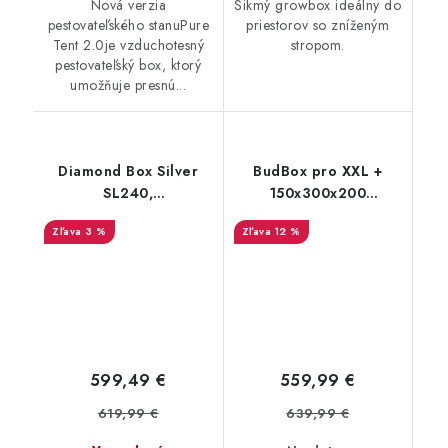
Nová verzia
Šikmý growbox ideálny do
pestovateľského stanuPure
priestorov so zníženým
Tent 2.0je vzduchotesný
stropom.
pestovateľský box, ktorý
umožňuje presnú...
Diamond Box Silver
BudBox pro XXL +
SL240,
150x300x200
240x240x200cm
strieborný - rastové
3 %
12 %
stan
599,49 €
559,99 €
619,99 €
639,99 €