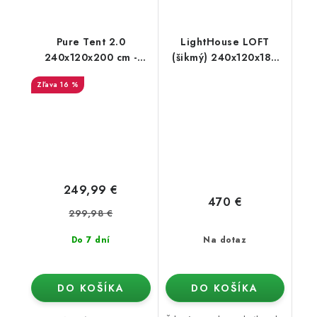
Pure Tent 2.0
LightHouse LOFT
240x120x200 cm -
(šikmý) 240x120x180
pestovateľský stan
cm
16 %
249,99 €
470 €
299,98 €
Do 7 dní
Na dotaz
DO KOŠÍKA
DO KOŠÍKA