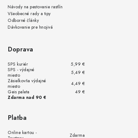
Návody na pestovanie rastlín
Všeobecné rady a tipy
Odborné články
Dávkovanie pre hnojivá
Doprava
SPS kuriér
5,99 €
SPS - výdajné
5,49 €
miesto
Zásielkovňa výdajné
4,49 €
miesto
Geis paleta
49 €
Zdarma nad 90 €
Platba
Online kartou -
Zdarma
Trustpay