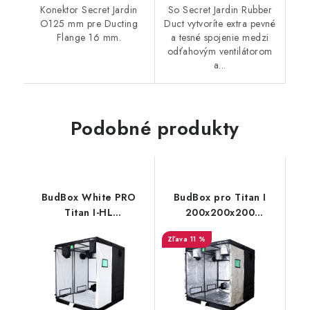
Konektor Secret Jardin
So Secret Jardin Rubber
O125 mm pre Ducting
Duct vytvoríte extra pevné
Flange 16 mm.
a tesné spojenie medzi
odťahovým ventilátorom
a...
Podobné produkty
BudBox White PRO
BudBox pro Titan I
Titan I-HL
200x200x200
200x200x220 cm
strieborný - rastové
11 %
stan