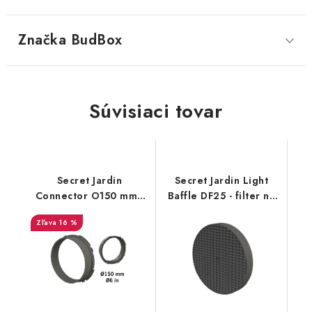
Značka
 BudBox
Súvisiaci tovar
Secret Jardin
Secret Jardin Light
Connector O150 mm -
Baffle DF25 - filter na
konektor pro Ducting
stan (Dark Room)
16 %
Flange (16mm)