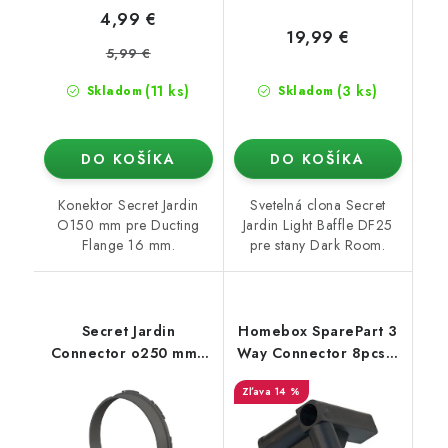
4,99 €
19,99 €
5,99 €
(11 ks)
(3 ks)
Skladom
Skladom
DO KOŠÍKA
DO KOŠÍKA
Konektor Secret Jardin
Svetelná clona Secret
O150 mm pre Ducting
Jardin Light Baffle DF25
Flange 16 mm.
pre stany Dark Room.
Secret Jardin
Homebox SparePart 3
Connector o250 mm -
Way Connector 8pcs /
konektor pro Ducting
Set (16mm)
14 %
Flange 25mm (Dark
Room)