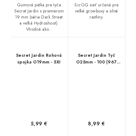
Gumová pätka pre tyče
ScrOG sieť určená pre
Secret Jardin s priemerom
veľké growboxy a silné
19 mm (séria Dark Street
rastliny.
a veľká Hydroshoot).
Vhodná ako...
Secret Jardin Rohová
Secret Jardin Tyč
spojka O19mm - 5XI
O25mm - 100 (967
mm)
5,99 €
8,99 €