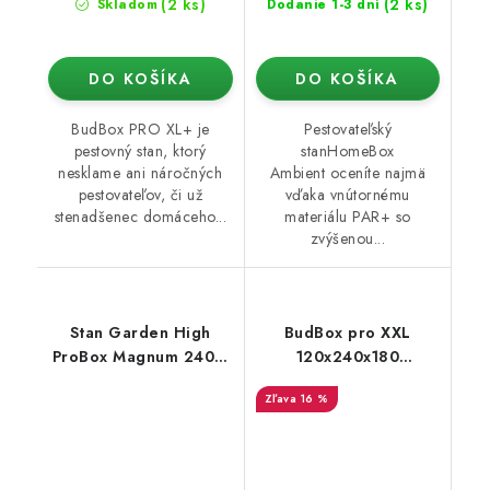
(2 ks)
(2 ks)
Skladom
Dodanie 1-3 dní
DO KOŠÍKA
DO KOŠÍKA
BudBox PRO XL+ je
Pestovateľský
pestovný stan, ktorý
stanHomeBox
nesklame ani náročných
Ambient oceníte najmä
pestovateľov, či už
vďaka vnútornému
stenadšenec domáceho...
materiálu PAR+ so
zvýšenou...
Stan Garden High
BudBox pro XXL
ProBox Magnum 240L,
120x240x180
240x120x220 cm
strieborný - skosený
16 %
pod strechu