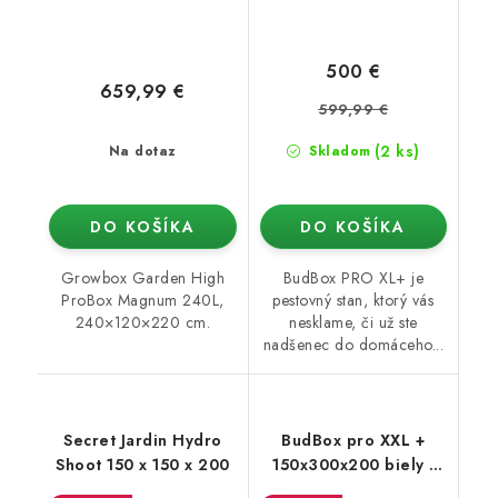
500 €
659,99 €
599,99 €
(2 ks)
Na dotaz
Skladom
DO KOŠÍKA
DO KOŠÍKA
Growbox Garden High
BudBox PRO XL+ je
ProBox Magnum 240L,
pestovný stan, ktorý vás
240×120×220 cm.
nesklame, či už ste
nadšenec do domáceho...
Secret Jardin Hydro
BudBox pro XXL +
Shoot 150 x 150 x 200
150x300x200 biely -
rastové stan