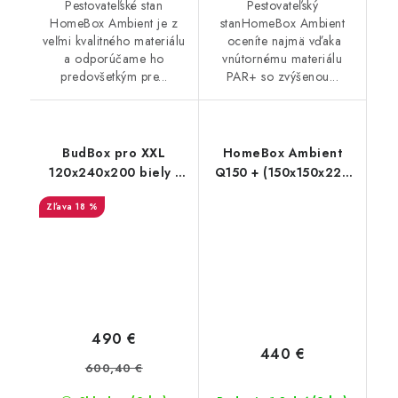
Pestovateľské stan
Pestovateľský
HomeBox Ambient je z
stanHomeBox Ambient
veľmi kvalitného materiálu
oceníte najmä vďaka
a odporúčame ho
vnútornému materiálu
predovšetkým pre...
PAR+ so zvýšenou...
BudBox pro XXL
HomeBox Ambient
120x240x200 biely -
Q150 + (150x150x220
rastové stan
cm)
18 %
490 €
440 €
600,40 €