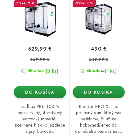
19 %
10 %
verzia
529,99 €
490 €
659,99 €
549,99 €
(3 ks)
(1 ks)
Skladom
Skladom
DO KOŠÍKA
DO KOŠÍKA
Budbox PRE: 100 %
BudBox PRO XL+ je
nepriesvitný, 4-vrstvový
pestovný stan, ktorý vás
netoxický materiál,
nesklame, či už ste
zosilnené hladko jazdiace
hobbynadšenec do
zipsy, kovové...
domáceho pestovania,...