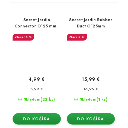
Secret Jardin
Secret Jardin Rubber
Connector O125 mm -
Duct O125mm
konektor pro Ducting
16 %
5 %
Flange (16mm)
4,99 €
15,99 €
5,99 €
16,99 €
(23 ks)
(1 ks)
Skladom
Skladom
DO KOŠÍKA
DO KOŠÍKA