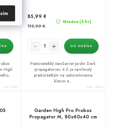
asím
85,99 €
í
(5 ks)
Skladom
119,99 €
ÍKA
DO KOŠÍKA
Probox
Pestovateľský stanSecret Jardin Dark
en High
propagátorrev. 4.0 je navrhnutý
vého...
predovšetkým na zakoreňovanie
klonov a...
Kód:
11661
Kód:
120045
80S
Garden High Pro Probox
Propagator M, 80x60x40 cm