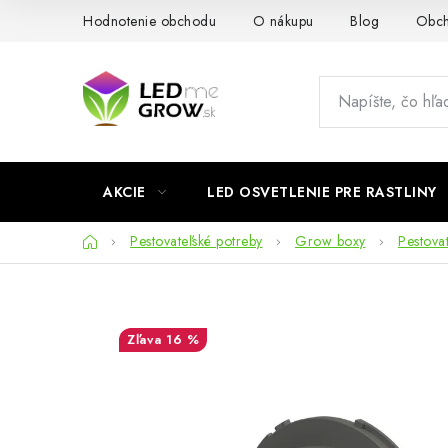
Prejsť
Hodnotenie obchodu
O nákupu
Blog
Obch
na
obsah
AKCIE
LED OSVETLENIE PRE RASTLINY
Domov
Pestovateľské potreby
Grow boxy
Pestovat
16 %