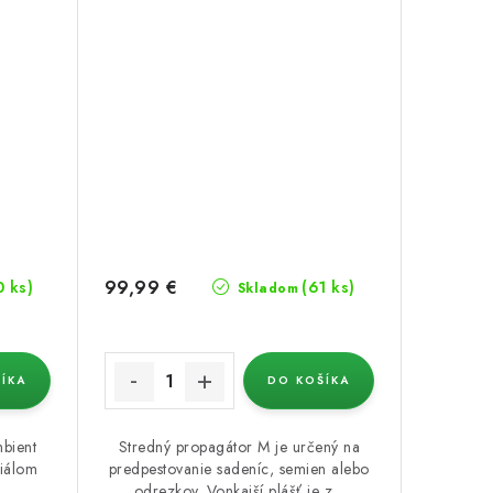
99,99 €
0 ks)
(61 ks)
Skladom
ÍKA
DO KOŠÍKA
Ambient
Stredný propagátor M je určený na
riálom
predpestovanie sadeníc, semien alebo
odrezkov. Vonkajší plášť je z...