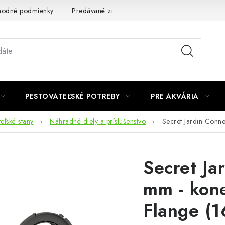
odné podmienky
Predávané značky
Kontakt
Podmienky 
PESTOVATEĽSKÉ POTREBY
PRE AKVÁRIA
eľské stany
Náhradné diely a príslušenstvo
Secret Jardin Conn
Secret Ja
mm - kone
Flange (