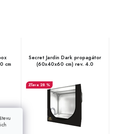
box
Secret Jardin Dark propagátor
40 cm
(60x40x60 cm) rev. 4.0
28 %
števu
ich