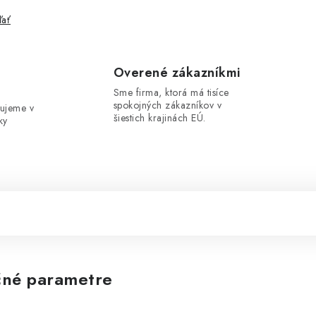
ľať
e
Overené zákazníkmi
Sme firma, ktorá má tisíce
spokojných zákazníkov v
ujeme v
šiestich krajinách EÚ.
ky
né parametre