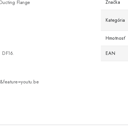
Značka
 Ducting Flange
Kategória
Hmotnosť
e DF16.
EAN
&feature=youtu.be