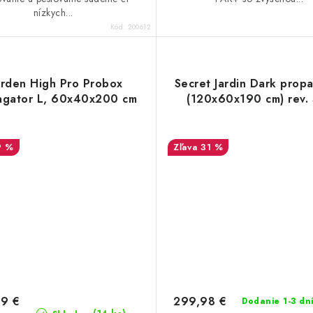
nízkych...
Kód:
200612
rden High Pro Probox
Secret Jardin Dark prop
agator L, 60x40x200 cm
(120x60x190 cm) rev.
9 %
31 %
99 €
299,98 €
Dodanie 1-3 dn