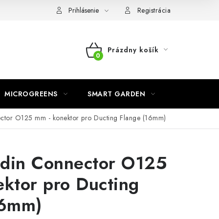
o ochrane osobných údajov
Prihlásenie
Registrácia
Prázdny košík
NÁKUPNÝ
KOŠÍK
MICROGREENS
SMART GARDEN
ector O125 mm - konektor pro Ducting Flange (16mm)
rdin Connector O125
ktor pro Ducting
16mm)