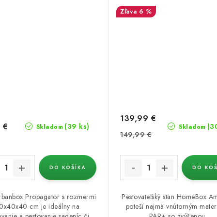
6 %
139,99 €
 €
(39 ks)
(3
Skladom
Skladom
149,99 €
DO KOŠÍKA
DO KOŠ
rbanbox Propagator s rozmermi
Pestovateľský stan HomeBox 
0x40x40 cm je ideálny na
poteší najmä vnútorným mate
ovanie a pestovanie sadeníc či
PAR+ so zvýšenou...