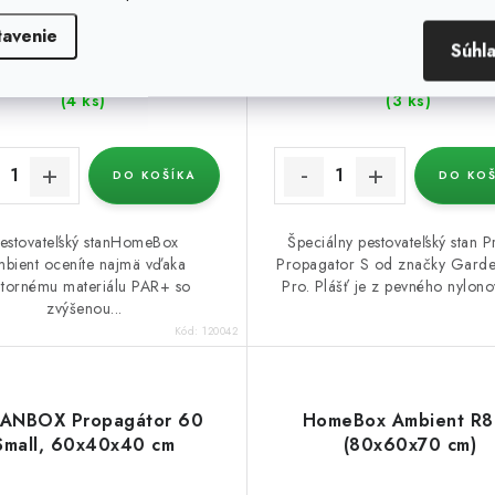
tavenie
Súhl
Dodanie 1-3 dní
Dodanie 1-3 dn
 €
65,99 €
(4 ks)
(3 ks)
DO KOŠÍKA
DO KOŠ
estovateľský stanHomeBox
Špeciálny pestovateľský stan 
bient oceníte najmä vďaka
Propagator S od značky Gard
útornému materiálu PAR+ so
Pro. Plášť je z pevného nylono
zvýšenou...
Kód:
120042
ANBOX Propagátor 60
HomeBox Ambient R
Small, 60x40x40 cm
(80x60x70 cm)