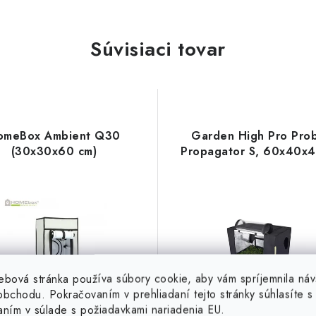
Súvisiaci tovar
omeBox Ambient Q30
Garden High Pro Pro
(30x30x60 cm)
Propagator S, 60x40x
ebová stránka používa súbory cookie, aby vám spríjemnila náv
bchodu. Pokračovaním v prehliadaní tejto stránky súhlasíte s 
aním v súlade s požiadavkami nariadenia EU.