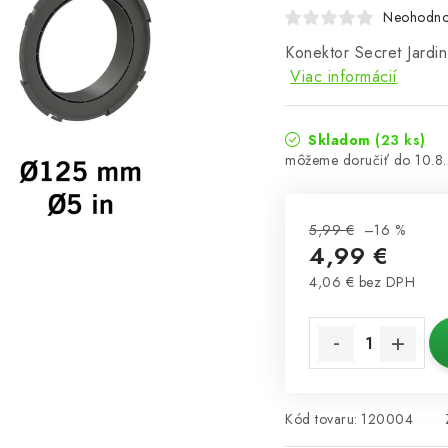
Neohodno
Konektor Secret Jard
Viac informácií
Skladom
(23 ks)
10.8
5,99 €
–16 %
4,99 €
4,06 € bez DPH
Jednotková cena:
Kód tovaru:
120004