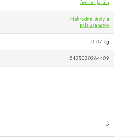
Secret Jardin
Náhradné diely a
príslušenstvo
0.07 kg
5425030264409