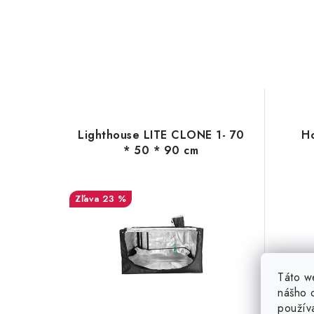
Lighthouse LITE CLONE 1- 70
H
* 50 * 90 cm
23 %
Táto w
nášho o
použív