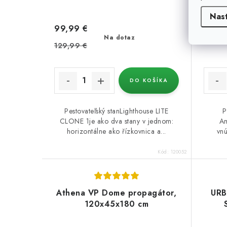
Nas
99,99 €
73,98
Na dotaz
129,99 €
DO KOŠÍKA
Pestovateľský stanLighthouse LITE
P
CLONE 1je ako dva stany v jednom:
Am
horizontálne ako řízkovnica a...
vn
Kód:
120052
Athena VP Dome propagátor,
URB
120x45x180 cm