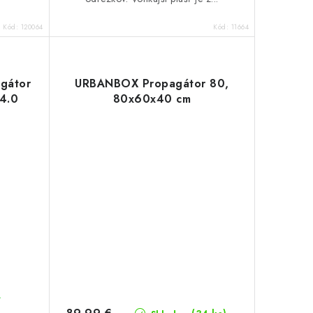
Kód:
120064
Kód:
11664
agátor
URBANBOX Propagátor 80,
 4.0
80x60x40 cm
í