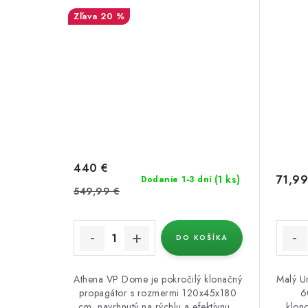
20 %
440 €
71,99
(1 ks)
Dodanie 1-3 dní
549,99 €
DO KOŠÍKA
Athena VP Dome je pokročilý klonačný
Malý U
propagátor s rozmermi 120x45x180
6
cm, navrhnutý na rýchlu a efektívnu...
klon