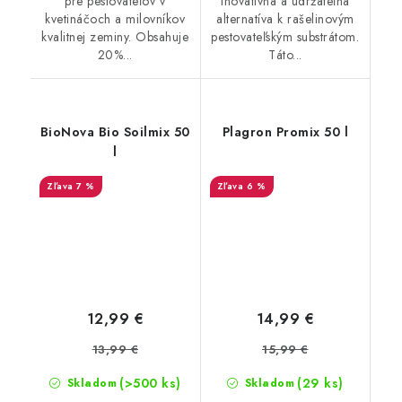
pre pestovateľov v
inovatívna a udržateľná
kvetináčoch a milovníkov
alternatíva k rašelinovým
kvalitnej zeminy. Obsahuje
pestovateľským substrátom.
20%...
Táto...
BioNova Bio Soilmix 50
Plagron Promix 50 l
l
7 %
6 %
12,99 €
14,99 €
13,99 €
15,99 €
(>500 ks)
(29 ks)
Skladom
Skladom