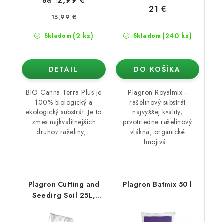
12,99 €
od
21 €
15,99 €
(2 ks)
(240 ks)
Skladom
Skladom
DETAIL
DO KOŠÍKA
BIO Canna Terra Plus je
Plagron Royalmix -
100% biologický a
rašelinový substrát
ekologický substrát. Je to
najvyššej kvality,
zmes najkvalitnejších
prvotriedne rašelinový
druhov rašeliny,...
vlákna, organické
hnojivá...
Plagron Cutting and
Plagron Batmix 50 l
Seeding Soil 25L,
výsadbové médium na
rezne