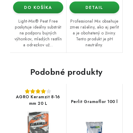
DO KOŠÍKA
DETAIL
Light-Mix® Peat Free
Professional Mix obsahuje
poskytuje ideálny substrát
zmes rašeliny, ako aj perlit
na podporu bujných
a je obohatený o živiny.
výhonkov, mladých rastlín
Tento produkt je pH
a odrezkov už...
neutrálny.
Podobné produkty
AGRO Keramzit 8-16
Perlit Gramoflor 100 l
mm 20 L