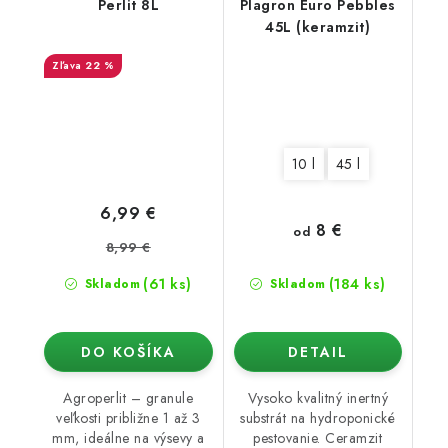
Perlit 8L
Plagron Euro Pebbles
45L (keramzit)
22 %
10 l
45 l
6,99 €
8 €
od
8,99 €
(61 ks)
(184 ks)
Skladom
Skladom
DO KOŠÍKA
DETAIL
Agroperlit – granule
Vysoko kvalitný inertný
veľkosti približne 1 až 3
substrát na hydroponické
mm, ideálne na výsevy a
pestovanie. Ceramzit