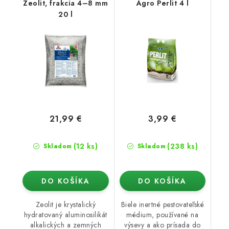
Zeolit, frakcia 4–8 mm
Agro Perlit 4 l
20 l
21,99 €
3,99 €
(12 ks)
(238 ks)
Skladom
Skladom
DO KOŠÍKA
DO KOŠÍKA
Zeolit je krystalický
Biele inertné pestovateľské
hydratovaný aluminosilikát
médium, používané na
alkalických a zemných
výsevy a ako prísada do