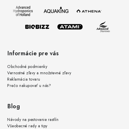
ä
t
i
e
Informácie pre vás
Obchodné podmienky
Vernostné zľavy a množstevné zľavy
Reklamácia tovaru
Prečo nakupovať u nás?
Blog
Návody na pestovanie rastlín
Všeobecné rady a tipy