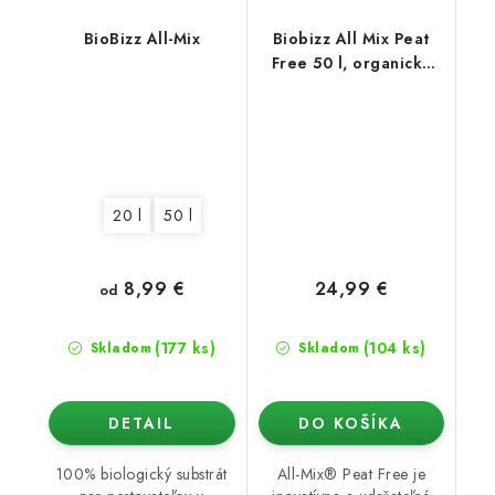
BioBizz All-Mix
Biobizz All Mix Peat
Free 50 l, organický
substrát bez rašeliny
20 l
50 l
8,99 €
24,99 €
od
(177 ks)
(104 ks)
Skladom
Skladom
DETAIL
DO KOŠÍKA
100% biologický substrát
All-Mix® Peat Free je