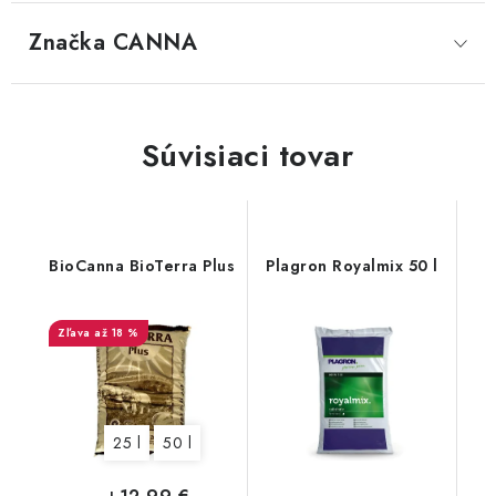
Značka
 CANNA
Súvisiaci tovar
BioCanna BioTerra Plus
Plagron Royalmix 50 l
až 18 %
25 l
50 l