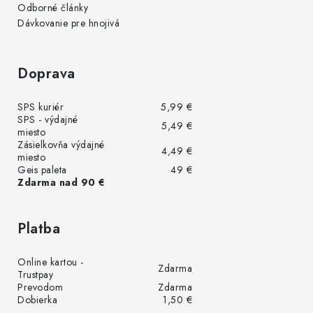
Odborné články
Dávkovanie pre hnojivá
Doprava
SPS kuriér
5,99 €
SPS - výdajné
5,49 €
miesto
Zásielkovňa výdajné
4,49 €
miesto
Geis paleta
49 €
Zdarma nad 90 €
Platba
Online kartou -
Zdarma
Trustpay
Prevodom
Zdarma
Dobierka
1,50 €