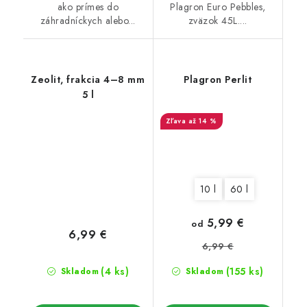
ako prímes do
Plagron Euro Pebbles,
záhradníckych alebo...
zväzok 45L....
Zeolit, frakcia 4–8 mm
Plagron Perlit
5 l
až 14 %
10 l
60 l
5,99 €
od
6,99 €
6,99 €
(4 ks)
(155 ks)
Skladom
Skladom