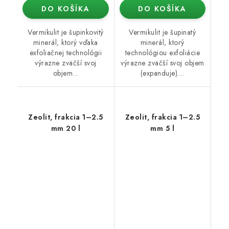
DO KOŠÍKA
DO KOŠÍKA
Vermikulit je šupinkovitý
Vermikulit je šupinatý
minerál, ktorý vďaka
minerál, ktorý
exfoliačnej technológii
technológiou exfoliácie
výrazne zväčší svoj
výrazne zväčší svoj objem
objem...
(expanduje)....
Zeolit, frakcia 1–2.5
Zeolit, frakcia 1–2.5
mm 20 l
mm 5 l