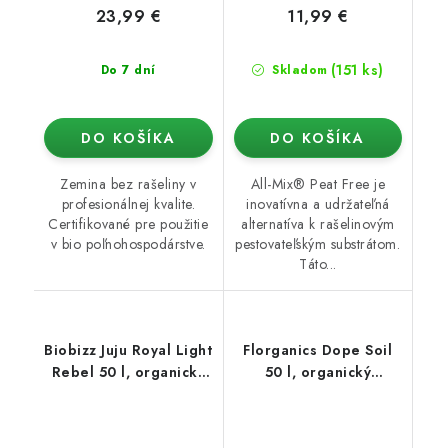
23,99 €
11,99 €
(151 ks)
Do 7 dní
Skladom
DO KOŠÍKA
DO KOŠÍKA
Zemina bez rašeliny v
All-Mix® Peat Free je
profesionálnej kvalite.
inovatívna a udržateľná
Certifikované pre použitie
alternatíva k rašelinovým
v bio poľnohospodárstve.
pestovateľským substrátom.
Táto...
Biobizz Juju Royal Light
Florganics Dope Soil
Rebel 50 l, organický
50 l, organický
substrát
substrát