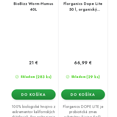
BioBizz Worm-Humus
Florganics Dope Lite
40L
50 l, organický
substrát
21 €
66,99 €
(283 ks)
(29 ks)
Skladom
Skladom
DO KOŠÍKA
DO KOŠÍKA
100% biologické hnojivo z
Florganics DOPE LITE je
exkrementov kalifornských
probiotická zmes
dážďoviek. Pre prihnojenie
substrátov (Living Soil),