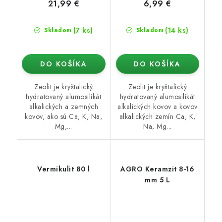
21,99 €
6,99 €
(7 ks)
(14 ks)
Skladom
Skladom
DO KOŠÍKA
DO KOŠÍKA
Zeolit je kryštalický
Zeolit je kryštalický
hydratovaný alumosilikát
hydratovaný alumosilikát
alkalických a zemných
alkalických kovov a kovov
kovov, ako sú Ca, K, Na,
alkalických zemín Ca, K,
Mg,...
Na, Mg...
Vermikulit 80 l
AGRO Keramzit 8-16
mm 5 L