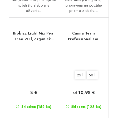
substrátu alebo pre
pripravená na použitie
oživenie...
priamo z obalu....
Biobizz Light Mix Peat
Canna Terra
Free 20 l, organický
Professional soil
substrát bez rašeliny
25 l
50 l
10,98 €
8 €
od
(152 ks)
(128 ks)
Skladom
Skladom