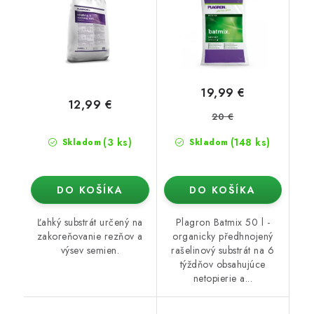
19,99 €
12,99 €
20 €
(3 ks)
(148 ks)
Skladom
Skladom
DO KOŠÍKA
DO KOŠÍKA
Ľahký substrát určený na
Plagron Batmix 50 l -
zakoreňovanie rezňov a
organicky předhnojený
výsev semien.
rašelinový substrát na 6
týždňov obsahujúce
netopierie a...