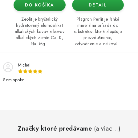
DO KOŠÍKA
DETAIL
Zeolit je kryštalický
Plagron Perlit je ľahká
hydratovaný alumosilikát
minerálna prísada do
alkalických kovov a kovov
substrátov, ktorá zlepšuje
alkalických zemín Ca, K,
prevzdušnenie,
Na, Mg...
odvodnenie a celkovú...
Michal
Som spoko
Z
á
Značky ktoré predávame
(a viac...)
p