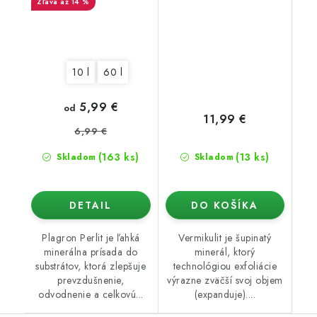
až 14 %
10 l
60 l
5,99 €
od
11,99 €
6,99 €
(163 ks)
(13 ks)
Skladom
Skladom
DETAIL
DO KOŠÍKA
Plagron Perlit je ľahká
Vermikulit je šupinatý
minerálna prísada do
minerál, ktorý
substrátov, ktorá zlepšuje
technológiou exfoliácie
prevzdušnenie,
výrazne zväčší svoj objem
odvodnenie a celkovú...
(expanduje)....