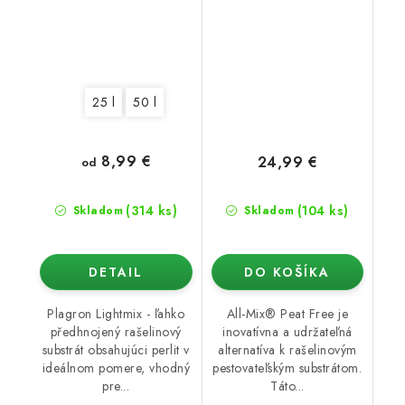
25 l
50 l
8,99 €
24,99 €
od
(314 ks)
(104 ks)
Skladom
Skladom
DETAIL
DO KOŠÍKA
Plagron Lightmix - ľahko
All-Mix® Peat Free je
předhnojený rašelinový
inovatívna a udržateľná
substrát obsahujúci perlit v
alternatíva k rašelinovým
ideálnom pomere, vhodný
pestovateľským substrátom.
pre...
Táto...