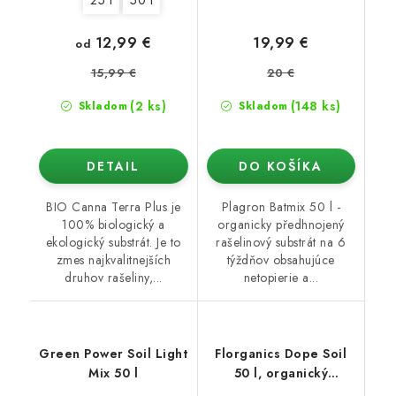
12,99 €
19,99 €
od
20 €
15,99 €
(2 ks)
(148 ks)
Skladom
Skladom
DETAIL
DO KOŠÍKA
BIO Canna Terra Plus je
Plagron Batmix 50 l -
100% biologický a
organicky předhnojený
ekologický substrát. Je to
rašelinový substrát na 6
zmes najkvalitnejších
týždňov obsahujúce
druhov rašeliny,...
netopierie a...
Green Power Soil Light
Florganics Dope Soil
Mix 50 l
50 l, organický
substrát