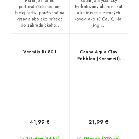
Perlit je inertné
Zeolit je kryštalický
pestovateľské médium
hydratovaný alumosilikát
bielej farby, používané na
alkalických a zemných
výsev alebo ako prísada
kovov, ako sú Ca, K, Na,
do záhradníckeho...
Mg,...
Vermikulit 80 l
Canna Aqua Clay
Pebbles (Keramzit)
45L
41,99 €
21,99 €
(54 ks)
(270 ks)
Skladom
Skladom