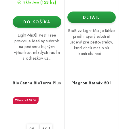
(153 ks)
Skladom
DETAIL
DO KOŠÍKA
BioBizz Light-Mix je ľahko
Light-Mix® Peat Free
predhnojený substrát
poskytuje ideálny substrát
určený pre pestovateľov,
na podporu bujných
ktorí chcú mať plnú
výhonkov, mladých rastlín
kontrolu nad...
a odrezkov už...
BioCanna BioTerra Plus
Plagron Batmix 50 l
až 18 %
25 l
50 l