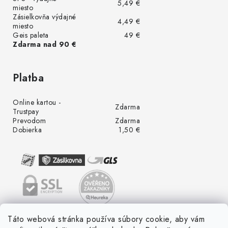
5,49 €
miesto
Zásielkovňa výdajné
4,49 €
miesto
Geis paleta
49 €
Zdarma nad 90 €
Platba
Online kartou -
Zdarma
Trustpay
Prevodom
Zdarma
Dobierka
1,50 €
Táto webová stránka používa súbory cookie, aby vám