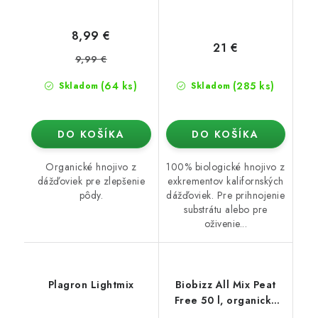
8,99 €
21 €
9,99 €
(64 ks)
(285 ks)
Skladom
Skladom
DO KOŠÍKA
DO KOŠÍKA
Organické hnojivo z
100% biologické hnojivo z
dážďoviek pre zlepšenie
exkrementov kalifornských
pôdy.
dážďoviek. Pre prihnojenie
substrátu alebo pre
oživenie...
Plagron Lightmix
Biobizz All Mix Peat
Free 50 l, organický
substrát bez rašeliny