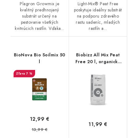
Plagron Growmix je
Light-Mix® Peat Free
kvalitný predhnojený
poskytuje ideálny substrát
substrát určený na
na podporu zdravého
pestovanie všetkých
rastu sadeníc, mladých
kvitnúcich rastlín. Vďaka...
rastlín a...
BioNova Bio Soilmix 50
Biobizz All Mix Peat
l
Free 20 l, organický
substrát bez rašeliny
7 %
12,99 €
11,99 €
13,99 €