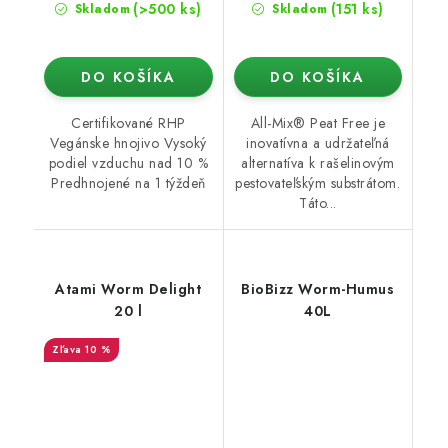
(>500 ks)
(151 ks)
Skladom
Skladom
DO KOŠÍKA
DO KOŠÍKA
Certifikované RHP
All-Mix® Peat Free je
Vegánske hnojivo Vysoký
inovatívna a udržateľná
podiel vzduchu nad 10 %
alternatíva k rašelinovým
Predhnojené na 1 týždeň
pestovateľským substrátom.
Táto...
Atami Worm Delight
BioBizz Worm-Humus
20 l
40L
10 %