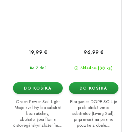
19,99 €
96,99 €
(38 ks)
Do 7 dní
Skladom
DO KOŠÍKA
DO KOŠÍKA
Green Power Soil Light
Florganics DOPE SOIL je
Mixje kvalitný bio substrát
probiotická zmes
bez rašeliny,
substrátov (Living Soil),
obohatenýperlítoma
pripravená na priame
čistovegánskymzložením....
použitie z obalu....