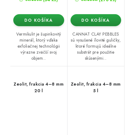
DO KOŠÍKA
DO KOŠÍKA
Vermikulit je šupinkovitý
CANNAT CLAY PEBBLES
minerál, ktorý vďaka
sú vysušené ílovité guličky,
exfoliačnej technológii
ktoré formujú ideálne
výrazne zväčší svoj
substrát pre použitie
objem...
skúsenými...
Zeolit, frakcia 4–8 mm
Zeolit, frakcia 4–8 mm
20 l
5 l