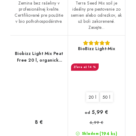
Zemina bez rašeliny v
Terra Seed Mix soil je
profesionálnej kvalite.
ideálny pre pestovanie zo
Certifikované pre použitie
semien alebo odrezkov, ak
v bio poľnohospodárstve.
už boli zakorenené.
Zasejte...
BioBizz Light-Mix
Biobizz Light Mix Peat
Free 20 l, organický
substrát bez rašeliny
až 14 %
20 l
50 l
5,99 €
od
8 €
6,99 €
(194 ks)
Skladom