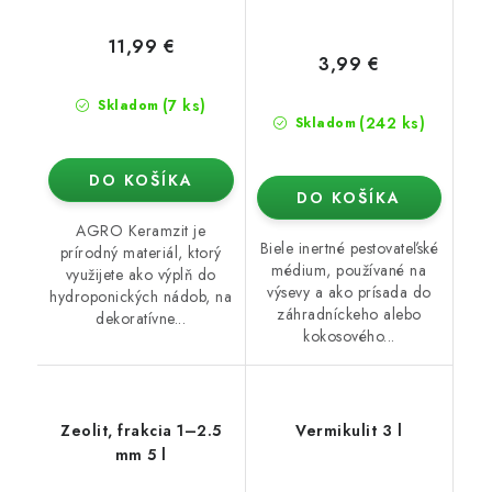
11,99 €
3,99 €
(7 ks)
Skladom
(242 ks)
Skladom
DO KOŠÍKA
DO KOŠÍKA
AGRO Keramzit je
Biele inertné pestovateľské
prírodný materiál, ktorý
médium, používané na
využijete ako výplň do
výsevy a ako prísada do
hydroponických nádob, na
záhradníckeho alebo
dekoratívne...
kokosového...
Zeolit, frakcia 1–2.5
Vermikulit 3 l
mm 5 l