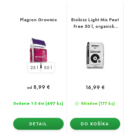
Plagron Growmix
Biobizz Light Mix Peat
Free 50 l, organický
substrát bez rašeliny
25 l
50 l
8,99 €
16,99 €
od
(497 ks)
(177 ks)
Dodanie 1-3 dní
Skladom
DETAIL
DO KOŠÍKA