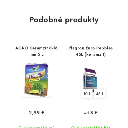
Podobné produkty
AGRO Keramzit 8-16
Plagron Euro Pebbles
mm 5 L
45L (keramzit)
10 l
45 l
8 €
2,99 €
od