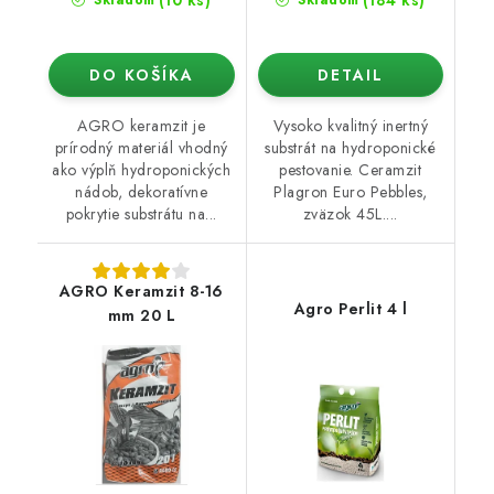
(10 ks)
(184 ks)
Skladom
Skladom
DO KOŠÍKA
DETAIL
AGRO keramzit je
Vysoko kvalitný inertný
prírodný materiál vhodný
substrát na hydroponické
ako výplň hydroponických
pestovanie. Ceramzit
nádob, dekoratívne
Plagron Euro Pebbles,
pokrytie substrátu na...
zväzok 45L....
AGRO Keramzit 8-16
Agro Perlit 4 l
mm 20 L