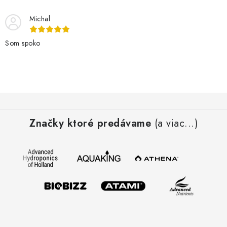
Michal
Som spoko
Z
á
Značky ktoré predávame
(a viac...)
p
ä
t
i
e