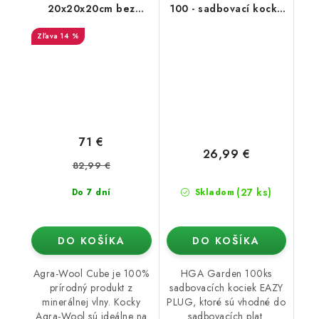
20x20x20cm bez
100 - sadbovací kocky
otvorov
bez sadbovacích
14 %
(100ks)
71 €
26,99 €
82,99 €
(27 ks)
Do 7 dní
Skladom
DO KOŠÍKA
DO KOŠÍKA
Agra-Wool Cube je 100%
HGA Garden 100ks
prírodný produkt z
sadbovacích kociek EAZY
minerálnej vlny. Kocky
PLUG, ktoré sú vhodné do
Agra-Wool sú ideálne na
sadbovacích plat.