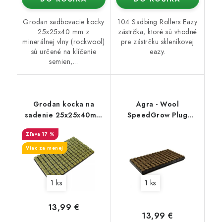
Grodan sadbovacie kocky
104 Sadbing Rollers Eazy
25x25x40 mm z
zástrčka, ktoré sú vhodné
minerálnej vlny (rockwool)
pre zástrčku skleníkovej
sú určené na klíčenie
eazy.
semien,...
Grodan kocka na
Agra - Wool
sadenie 25x25x40mm
SpeedGrow Plug
s otvorom v sadbovači,
28x40mm - Sadbovací
17 %
150 ks
plato
Viac za menej
1 ks
1 ks
13,99 €
13,99 €