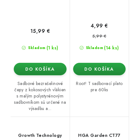
4,99 €
15,99 €
5,99 €
(1 ks)
(14 ks)
Skladom
Skladom
DO KOŠÍKA
DO KOŠÍKA
Sadbové bezrašelinové
Root! T sadbovací plato
čepy z kokosových vlákien
pre 60ks
s malým polystyrénovým
sadbovníkom sú určené na
výsadbu a...
Growth Technology
HGA Garden CT77