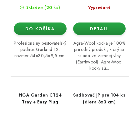
(20 ks)
Skladom
Vypredané
DO KOŠÍKA
DETAIL
Profesionálny pestovateľský
Agra-Wool kocka je 100%
podnos Garland 12,
prírodný produkt, ktorý sa
rozmer 54×30,5×9,5 cm.
skladá zo zemnej vlny
(Earthwool). Agra-Wool
kocky sú...
HGA Garden CT24
Sadbovač JP pre 104 ks
Tray + Eazy Plug
(diera 3x3 cm)