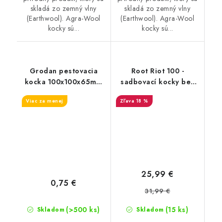
skladá zo zemný vlny
skladá zo zemný vlny
(Earthwool). Agra-Wool
(Earthwool). Agra-Wool
kocky sú...
kocky sú...
Grodan pestovacia
Root Riot 100 -
kocka 100x100x65mm
sadbovací kocky bez
– veľký otvor
sadbovača (100ks)
Viac za menej
18 %
42x40mm
25,99 €
0,75 €
31,99 €
(>500 ks)
(15 ks)
Skladom
Skladom