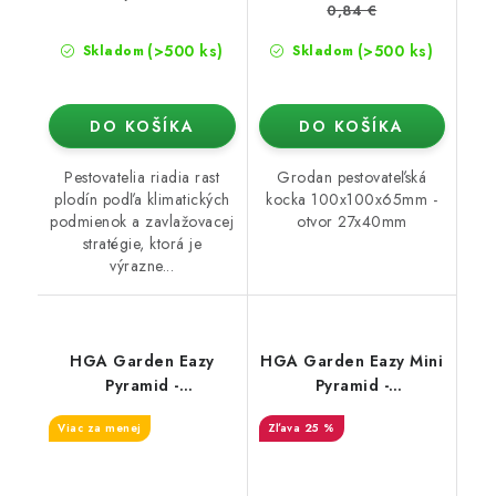
0,84 €
(>500 ks)
(>500 ks)
Skladom
Skladom
DO KOŠÍKA
DO KOŠÍKA
Pestovatelia riadia rast
Grodan pestovateľská
plodín podľa klimatických
kocka 100x100x65mm -
podmienok a zavlažovacej
otvor 27x40mm
stratégie, ktorá je
výrazne...
HGA Garden Eazy
HGA Garden Eazy Mini
Pyramid -
Pyramid -
pestovateľské médium
pestovateľské médium
Viac za menej
25 %
1 ks
(1ks)