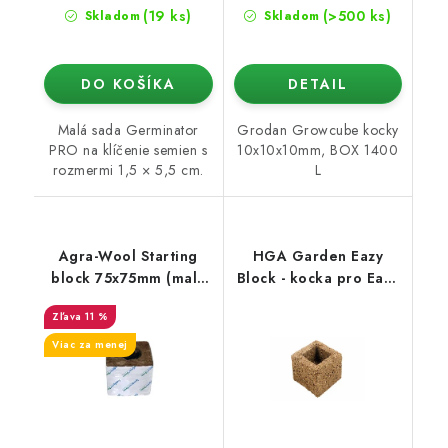
(19 ks)
(>500 ks)
Skladom
Skladom
DO KOŠÍKA
DETAIL
Malá sada Germinator
Grodan Growcube kocky
PRO na klíčenie semien s
10x10x10mm, BOX 1400
rozmermi 1,5 × 5,5 cm.
L
Agra-Wool Starting
HGA Garden Eazy
block 75x75mm (malá
Block - kocka pro Eazy
diera 28/35)
Plug (1ks)
11 %
Viac za menej