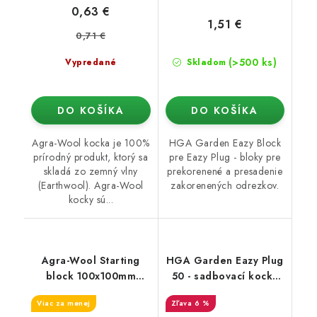
0,63 €
1,51 €
0,71 €
(>500 ks)
Vypredané
Skladom
DO KOŠÍKA
DO KOŠÍKA
Agra-Wool kocka je 100%
HGA Garden Eazy Block
prírodný produkt, ktorý sa
pre Eazy Plug - bloky pre
skladá zo zemný vlny
prekorenené a presadenie
(Earthwool). Agra-Wool
zakorenených odrezkov.
kocky sú...
Agra-Wool Starting
HGA Garden Eazy Plug
block 100x100mm
50 - sadbovací kocky
(veľká diera 38/35)
bez sadbovacích
Viac za menej
6 %
(50ks)