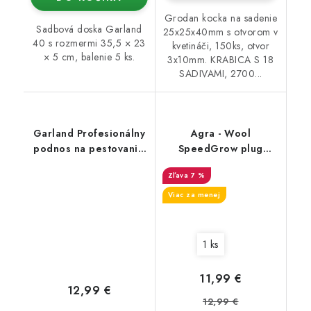
Grodan kocka na sadenie
Sadbová doska Garland
25x25x40mm s otvorom v
40 s rozmermi 35,5 × 23
kvetináči, 150ks, otvor
× 5 cm, balenie 5 ks.
3x10mm. KRABICA S 18
SADIVAMI, 2700...
Garland Profesionálny
Agra - Wool
podnos na pestovanie
SpeedGrow plug
12, 54x30,5x9,5 cm
38x40 mm - Sadbovací
7 %
plato
Viac za menej
1 ks
11,99 €
12,99 €
12,99 €