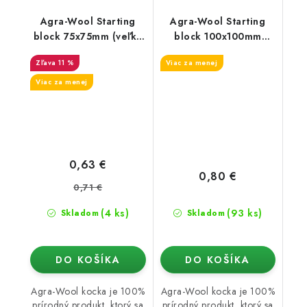
Agra-Wool Starting
Agra-Wool Starting
block 75x75mm (veľká
block 100x100mm
diera 38/35)
(malá diera 28/35)
11 %
Viac za menej
Viac za menej
0,63 €
0,80 €
0,71 €
(4 ks)
(93 ks)
Skladom
Skladom
DO KOŠÍKA
DO KOŠÍKA
Agra-Wool kocka je 100%
Agra-Wool kocka je 100%
prírodný produkt, ktorý sa
prírodný produkt, ktorý sa