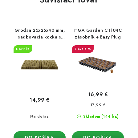
Grodan 25x25x40 mm,
HGA Garden CT104C
sadbovacia kocka s
zásobník + Eazy Plug
otvorom, PLATO 200
Novinka
5 %
ks
16,99 €
14,99 €
17,99 €
(144 ks)
Na dotaz
Skladom
DO KOŠÍKA
DO KOŠÍKA