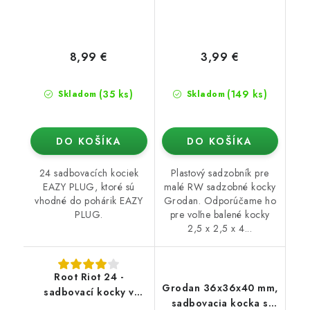
8,99 €
3,99 €
(35 ks)
(149 ks)
Skladom
Skladom
DO KOŠÍKA
DO KOŠÍKA
24 sadbovacích kociek
Plastový sadzobník pre
EAZY PLUG, ktoré sú
malé RW sadzobné kocky
vhodné do pohárik EAZY
Grodan. Odporúčame ho
PLUG.
pre voľne balené kocky
2,5 x 2,5 x 4...
Root Riot 24 -
Grodan 36x36x40 mm,
sadbovací kocky v
sadbovacia kocka s
sadbovacích