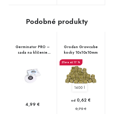
Podobné produkty
Germinator PRO –
Grodan Growcube
sada na klíčenie
kocky 10x10x10mm
semien malá (1,5x5,5
až 17 %
cm)
1400 l
0,62 €
od
4,99 €
0,75 €