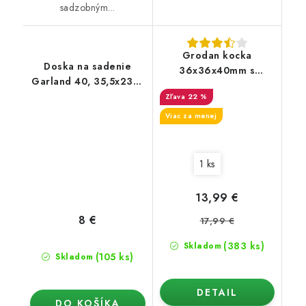
sadzobným...
Grodan kocka
Doska na sadenie
36x36x40mm s
Garland 40, 35,5x23x5
otvorom v sadbovači
cm, 5 ks
22 %
Viac za menej
1 ks
13,99 €
8 €
17,99 €
(383 ks)
Skladom
(105 ks)
Skladom
DETAIL
DO KOŠÍKA