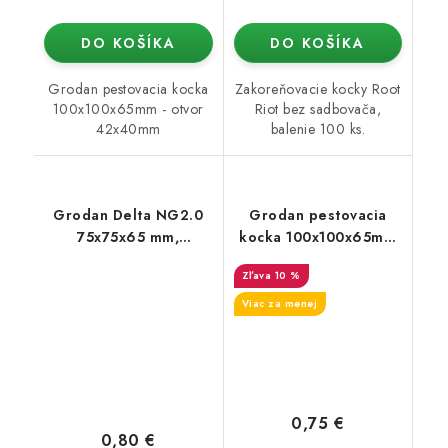
DO KOŠÍKA
DO KOŠÍKA
Grodan pestovacia kocka
Zakoreňovacie kocky Root
100x100x65mm - otvor
Riot bez sadbovača,
42x40mm
balenie 100 ks.
Grodan Delta NG2.0
Grodan pestovacia
75x75x65 mm,
kocka 100x100x65mm
pestovacia kocka s
– malý otvor 27x40mm
10 %
veľkým otvorom 42x40
mm, 1 ks
Viac za menej
0,75 €
0,80 €