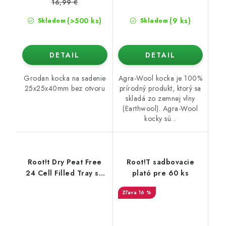
16,99 €
(>500 ks)
(9 ks)
Skladom
Skladom
DETAIL
DETAIL
Grodan kocka na sadenie
Agra-Wool kocka je 100%
25x25x40mm bez otvoru
prírodný produkt, ktorý sa
skladá zo zemnej vlny
(Earthwool). Agra-Wool
kocky sú...
Root!t Dry Peat Free
Root!T sadbovacie
24 Cell Filled Tray so
plató pre 60 ks
sadbovačom,
16 %
29,5x19x4 cm