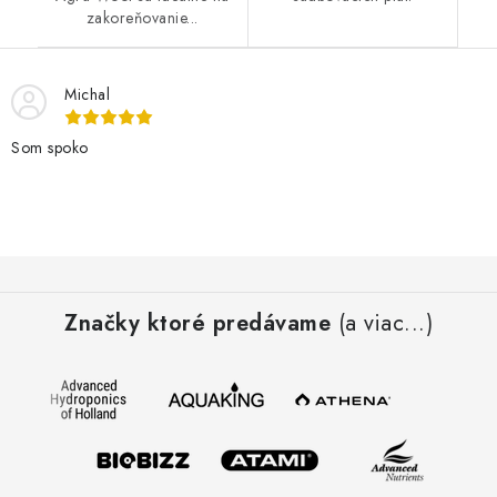
zakoreňovanie...
Michal
Som spoko
Z
á
Značky ktoré predávame
(a viac...)
p
ä
t
i
e