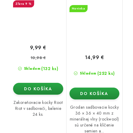
otvorom, PLATO 98 ks
9 %
Novinka
9,99 €
14,99 €
10,98 €
(132 ks)
Skladom
(252 ks)
Skladom
DO KOŠÍKA
DO KOŠÍKA
Zakoreňovacie kocky Root
Grodan sadbovacie kocky
Riot v sadbovači, balenie
36 × 36 × 40 mm z
24 ks.
minerálnej vlny (rockwool)
sú určené na klíčenie
semien a...