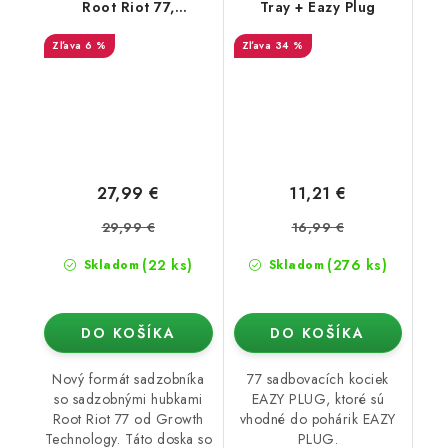
Root Riot 77,
Tray + Eazy Plug
sadbovacie kocky v
6 %
34 %
sadbovači 77 ks
27,99 €
11,21 €
29,99 €
16,99 €
(22 ks)
(276 ks)
Skladom
Skladom
DO KOŠÍKA
DO KOŠÍKA
Nový formát sadzobníka
77 sadbovacích kociek
so sadzobnými hubkami
EAZY PLUG, ktoré sú
Root Riot 77 od Growth
vhodné do pohárik EAZY
Technology. Táto doska so
PLUG.