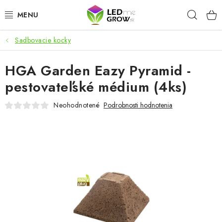
Prejsť
Hľad
na
obsah
Sadbovacie kocky
AKCIE
HGA Garden Eazy Pyramid -
LED OSVETLENIE PRE RASTLINY
pestovateľské médium (4ks)
PESTOVATEĽSKÉ POTREBY
Neohodnotené
Podrobnosti hodnotenia
PRE AKVÁRIA
MICROGREENS
SMART GARDEN
Hodnotenie obchodu
O nákupu
Blog
Obchodné podmienky
Predávané značky
Kontakt