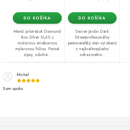
DO KOŠÍKA
DO KOŠÍKA
Menší prístrešok Diamond
Secret Jardin Dark
Box Silver SL60 s
Streetprofesionálny
vnútornou striebornou
pestovateľský stan vyrobený
mylarovou fóliou. Pevné
z najkvalitnejšieho
zipsy, odolná...
odrazového...
Michal
Som spoko
Z
á