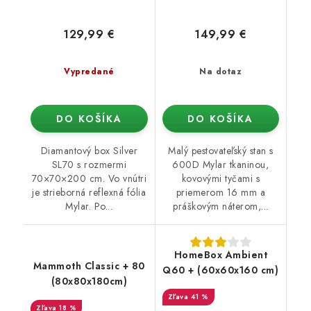
129,99 €
149,99 €
Vypredané
Na dotaz
DO KOŠÍKA
DO KOŠÍKA
Diamantový box Silver
Malý pestovateľský stan s
SL70 s rozmermi
600D Mylar tkaninou,
70×70×200 cm. Vo vnútri
kovovými tyčami s
je strieborná reflexná fólia
priemerom 16 mm a
Mylar. Po...
práškovým náterom,...
HomeBox Ambient
Mammoth Classic + 80
Q60 + (60x60x160 cm)
(80x80x180cm)
41 %
18 %