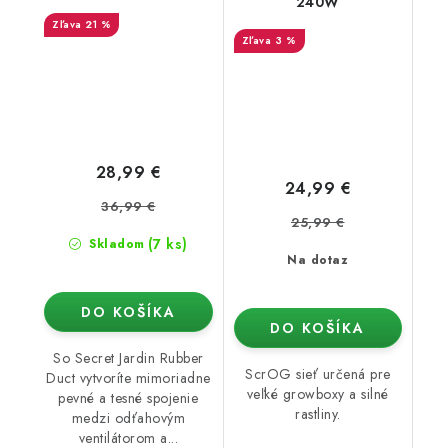
240W
21 %
3 %
28,99 €
24,99 €
36,99 €
25,99 €
(7 ks)
Skladom
Na dotaz
DO KOŠÍKA
DO KOŠÍKA
So Secret Jardin Rubber
ScrOG sieť určená pre
Duct vytvoríte mimoriadne
veľké growboxy a silné
pevné a tesné spojenie
rastliny.
medzi odťahovým
ventilátorom a...