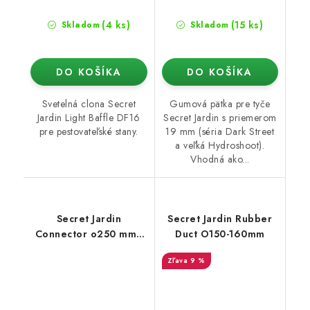
(4 ks)
(15 ks)
Skladom
Skladom
DO KOŠÍKA
DO KOŠÍKA
Svetelná clona Secret
Gumová pätka pre tyče
Jardin Light Baffle DF16
Secret Jardin s priemerom
pre pestovateľské stany.
19 mm (séria Dark Street
a veľká Hydroshoot).
Vhodná ako...
Secret Jardin
Secret Jardin Rubber
Connector o250 mm -
Duct O150-160mm
konektor pro Ducting
9 %
Flange 25mm (Dark
Room)