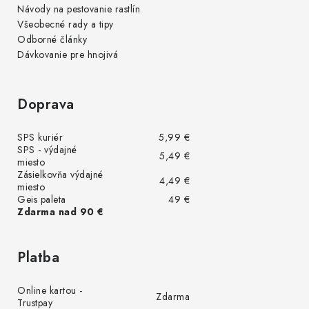
Návody na pestovanie rastlín
Všeobecné rady a tipy
Odborné články
Dávkovanie pre hnojivá
Doprava
SPS kuriér
5,99 €
SPS - výdajné
5,49 €
miesto
Zásielkovňa výdajné
4,49 €
miesto
Geis paleta
49 €
Zdarma nad 90 €
Platba
Online kartou -
Zdarma
Trustpay