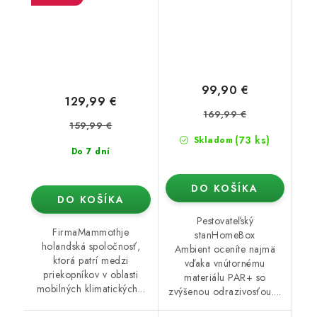
99,90 €
129,99 €
169,99 €
159,99 €
(73 ks)
Skladom
Do 7 dní
DO KOŠÍKA
DO KOŠÍKA
Pestovateľský
FirmaMammothje
stanHomeBox
holandská spoločnosť,
Ambient oceníte najmä
ktorá patrí medzi
vďaka vnútornému
priekopníkov v oblasti
materiálu PAR+ so
mobilných klimatických...
zvýšenou odrazivosťou....