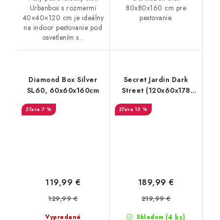
Urbanbox s rozmermi
80x80x160 cm pre
40×40×120 cm je ideálny
pestovanie.
na indoor pestovanie pod
osvetlením s...
Diamond Box Silver
Secret Jardin Dark
SL60, 60x60x160cm
Street (120x60x178
cm) rev. 4.0
7 %
13 %
119,99 €
189,99 €
129,99 €
219,99 €
(4 ks)
Vypredané
Skladom