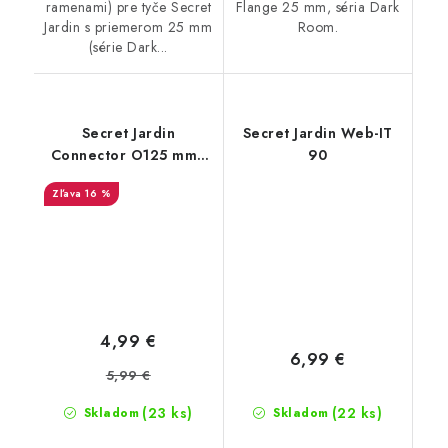
ramenami) pre tyče Secret
Flange 25 mm, séria Dark
Jardin s priemerom 25 mm
Room.
(série Dark...
Secret Jardin
Secret Jardin Web-IT
Connector O125 mm -
90
konektor pro Ducting
16 %
Flange (16mm)
4,99 €
6,99 €
5,99 €
(23 ks)
(22 ks)
Skladom
Skladom