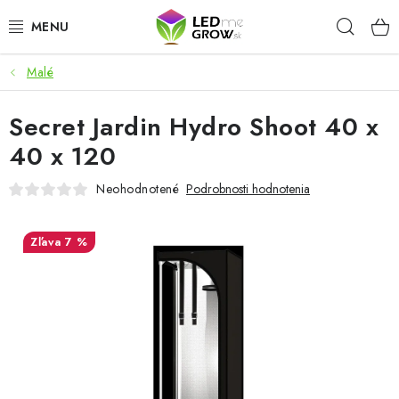
Prejsť
Hľad
na
obsah
Malé
AKCIE
Secret Jardin Hydro Shoot 40 x
LED OSVETLENIE PRE RASTLINY
40 x 120
PESTOVATEĽSKÉ POTREBY
Neohodnotené
Podrobnosti hodnotenia
PRE AKVÁRIA
7 %
MICROGREENS
SMART GARDEN
Hodnotenie obchodu
O nákupu
Blog
Obchodné podmienky
Predávané značky
Kontakt