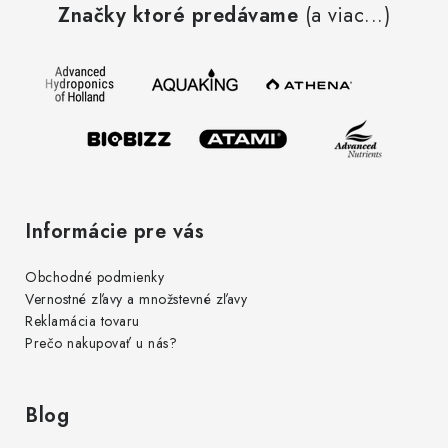
Značky ktoré predávame
(a viac...)
p
ä
t
i
e
Informácie pre vás
Obchodné podmienky
Vernostné zľavy a množstevné zľavy
Reklamácia tovaru
Prečo nakupovať u nás?
Blog