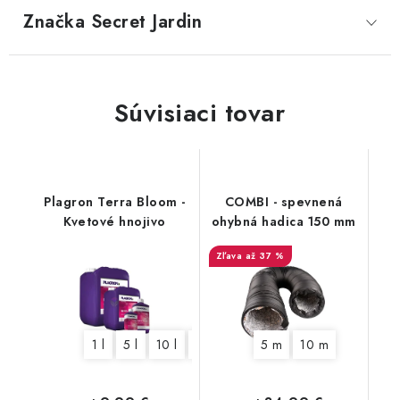
Značka
 Secret Jardin
Súvisiaci tovar
Plagron Terra Bloom -
COMBI - spevnená
Kvetové hnojivo
ohybná hadica 150 mm
až 37 %
1 l
5 l
10 l
20 l
5 m
10 m