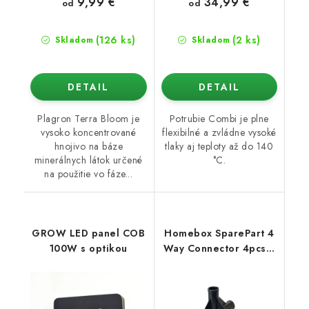
9,99 €
34,99 €
od
od
(126 ks)
(2 ks)
Skladom
Skladom
DETAIL
DETAIL
Plagron Terra Bloom je
Potrubie Combi je plne
vysoko koncentrované
flexibilné a zvládne vysoké
hnojivo na báze
tlaky aj teploty až do 140
minerálnych látok určené
°C.
na použitie vo fáze...
GROW LED panel COB
Homebox SparePart 4
100W s optikou
Way Connector 4pcs /
Set (16mm)