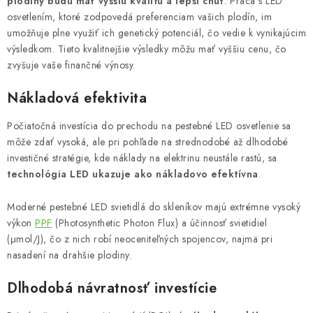
plodiny budú mať vyššiu kvalitu a lepší chuť
. Práca s LED
osvetlením, ktoré zodpovedá preferenciam vašich plodín, im
umožňuje plne využiť ich genetický potenciál, čo vedie k vynikajúcim
výsledkom. Tieto kvalitnejšie výsledky môžu mať vyššiu cenu, čo
zvyšuje vaše finančné výnosy.
Nákladová efektivita
Počiatočná investícia do prechodu na pestebné LED osvetlenie sa
môže zdať vysoká, ale pri pohľade na strednodobé až dlhodobé
investičné stratégie, kde náklady na elektrinu neustále rastú, sa
technológia LED ukazuje ako nákladovo efektívna
.
Moderné pestebné LED svietidlá do skleníkov majú extrémne vysoký
výkon
PPF
(Photosynthetic Photon Flux) a účinnosť svietidiel
(μmol/J), čo z nich robí neoceniteľných spojencov, najmä pri
nasadení na drahšie plodiny.
Dlhodobá návratnosť investície