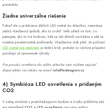
prevádzku.
Žiadne univerzálne riešenie
Pokiaľ ide o pridávanie ďalších LED svetiel do skleníkov, neexistuje
jediný všeobecný spôsob, ako to urobiť. Veľa záleží na tom, čo
pestujete, akú to má hodnotu, kde sa váš skleník nachádza a aké sú
miestne poveternostné podmienky. Všeobecne však platí, že pořízení
LED svetiel pre pěstování
je dobrý krok, pretože vo väčšine prípadov
ponúkajú už spomenuté výhody.
Pre ponuku osvetlenia do vášho skleníka nám môžete napísať
dopyt alebo inú otázku na email
info@ledmegrow.cz
4) Symbióza LED osvetlenia s pridaným
CO2
V úzkej súvislosti s predchádzajúcim bodom si trošku priblížime akú
má
súvislosť CO2 a LED osvetlenie
pre vaše rastliny.