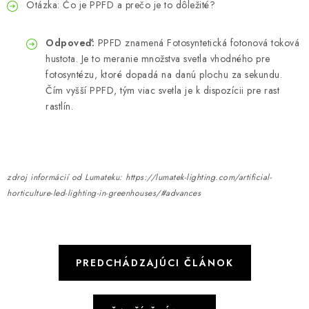
Otázka: Čo je PPFD a prečo je to dôležité?
Odpoveď:
PPFD znamená Fotosyntetická fotonová toková
hustota. Je to meranie množstva svetla vhodného pre
fotosyntézu, ktoré dopadá na danú plochu za sekundu.
Čím vyšší PPFD, tým viac svetla je k dispozícii pre rast
rastlín.
zdroj informácií od Lumateku: https://lumatek-lighting.com/artificial-
horticulture-led-lighting-in-greenhouses/#advances
PREDCHÁDZAJÚCI ČLÁNOK