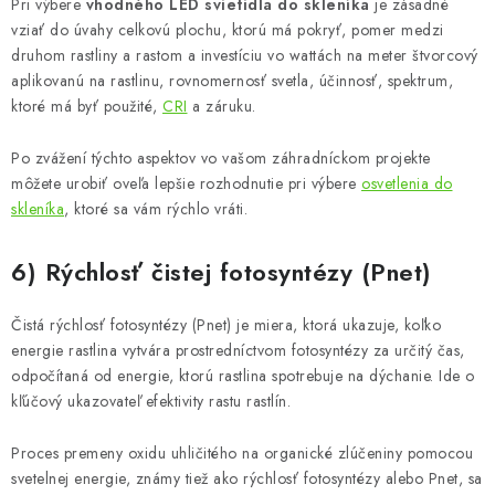
Pri výbere
vhodného LED svietidla do skleníka
je zásadné
vziať do úvahy celkovú plochu, ktorú má pokryť, pomer medzi
druhom rastliny a rastom a investíciu vo wattách na meter štvorcový
aplikovanú na rastlinu, rovnomernosť svetla, účinnosť, spektrum,
ktoré má byť použité,
CRI
a záruku.
Po zvážení týchto aspektov vo vašom záhradníckom projekte
môžete urobiť oveľa lepšie rozhodnutie pri výbere
osvetlenia do
skleníka
, ktoré sa vám rýchlo vráti.
6) Rýchlosť čistej fotosyntézy (Pnet)
Čistá rýchlosť fotosyntézy (Pnet) je miera, ktorá ukazuje, koľko
energie rastlina vytvára prostredníctvom fotosyntézy za určitý čas,
odpočítaná od energie, ktorú rastlina spotrebuje na dýchanie. Ide o
kľúčový ukazovateľ efektivity rastu rastlín.
Proces premeny oxidu uhličitého na organické zlúčeniny pomocou
svetelnej energie, známy tiež ako rýchlosť fotosyntézy alebo Pnet, sa