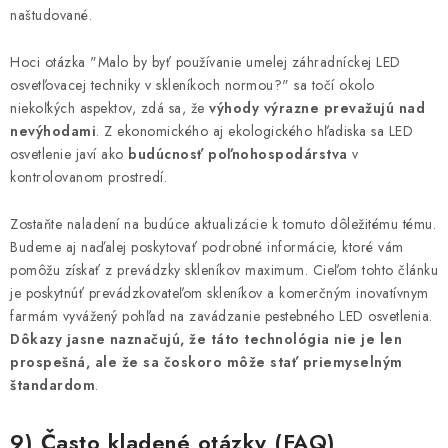
naštudované.
Hoci otázka "Malo by byť používanie umelej záhradníckej LED
osvetľovacej techniky v skleníkoch normou?" sa točí okolo
niekoľkých aspektov, zdá sa, že
výhody výrazne prevažujú nad
nevýhodami
. Z ekonomického aj ekologického hľadiska sa LED
osvetlenie javí ako
budúcnosť poľnohospodárstva
v
kontrolovanom prostredí.
Zostaňte naladení na budúce aktualizácie k tomuto dôležitému tému.
Budeme aj naďalej poskytovať podrobné informácie, ktoré vám
pomôžu získať z prevádzky skleníkov maximum. Cieľom tohto článku
je poskytnúť prevádzkovateľom skleníkov a komerčným inovatívnym
farmám vyvážený pohľad na zavádzanie pestebného LED osvetlenia.
Dôkazy jasne naznačujú, že táto technológia nie je len
prospešná, ale že sa čoskoro môže stať priemyselným
štandardom
.
9) Často kladené otázky (FAQ)