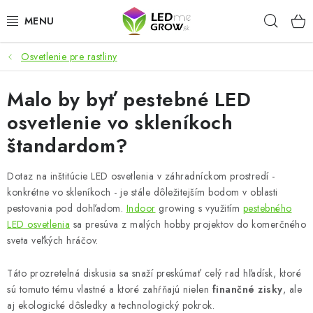
Prejsť
Hľad
na
obsah
Osvetlenie pre rastliny
AKCIE
Malo by byť pestebné LED
LED OSVETLENIE PRE RASTLINY
osvetlenie vo skleníkoch
PESTOVATEĽSKÉ POTREBY
štandardom?
PRE AKVÁRIA
Dotaz na inštitúcie LED osvetlenia v záhradníckom prostredí -
konkrétne vo skleníkoch - je stále dôležitejším bodom v oblasti
MICROGREENS
pestovania pod dohľadom.
Indoor
growing s využitím
pestebného
LED osvetlenia
sa presúva z malých hobby projektov do komerčného
sveta veľkých hráčov.
SMART GARDEN
Táto prozretelná diskusia sa snaží preskúmať celý rad hľadísk, ktoré
Hodnotenie obchodu
O nákupu
Blog
sú tomuto tému vlastné a ktoré zahŕňajú nielen
finančné zisky
, ale
Obchodné podmienky
Predávané značky
Kontakt
aj ekologické dôsledky a technologický pokrok.