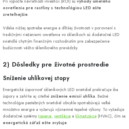
Pri výpočte návratnosti investícií (ROI) sú
výhody umelého
osvetlenia pre rastliny s technológiou LED ešte
zreteľnejšie
.
Vďaka nižšej spotrebe energie a dlhšej životnosti v porovnaní s
tradičnými riešeniami osvetlenia vo skleníkoch sú dodatočné LED
svietidlá chytrým finančným rozhodnutím pre zabezpečenie
budúcnosti vášho skleníkového prevádzky.
2) Dôsledky pre životné prostredie
Sníženie uhlíkovej stopy
Energetická úspornosť skleníkových LED svietidiel prekračuje iba
úspory a zahŕňa aj citeľné
zníženie emisií uhlíka
. Bežné
technológie pestebných svietidiel obvykle spotrebúvajú veľké
množstvo energie a vyžarujú významné tepelné výkony. To vyžaduje
dodatočné systémy
topenia
,
ventilácie
a
klimatizácie
(HVAC), čím sa
energetická záťaž ešte zvyšuje
.