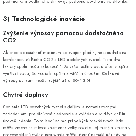
podmienky a podľa toho stmievajú pestebné osvetlenie vo skleníku.
3) Technologické inovácie
Zvýšenie výnosov pomocou dodatočného
CO2
Ak chcete dosiahnuť maximum zo svojich plodín, nezabudnite na
kombináciu ďalšieho CO2 a LED pestebných svetiel. Tieto dva
faktory spolu môžu zabezpečiť, že vaše rastliny budú efektívnejšie
využívať vodu, čo vedie k lepším a väčším úrodám.
Celkové
výnosy sa vám môžu zvýšiť až o 30-40 %.
Chytré doplnky
Spojenie LED pestebných svetiel s ďalšími automatizovanými
zariadeniami pre diaľkové sledovanie a ovládanie pridáva ďalšiu
úroveň ladenia. To sa hodí najmä pri veľkých prevádzkach, kde
môžu zmeny na mieste znamenať veľký rozdiel. Aj menšia zmena v
procese skleníkového pestovania môže ušetriť nemalé náklady na