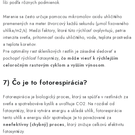
líši podľa rôznych podmienok.
Meranie sa často určuje pomocou mikromolov oxidu uhličitého
premenených na meter štvorcový každú sekundu (μmol fixovaného
uhlíka/m2/s). Medzi faktory, ktoré túto rýchlosť ovplyvňujú, patria
intenzita svetla, prítomnosť oxidu uhličitého, voda, teplota prostredia
a teplota koreňov.
Pre optimálny rast skleníkových rastlín je zásadné sledovať a
pochopiť rýchlosť fotosyntézy,
čo môže viesť k rýchlejším
celoročným rastovým cyklom a vyšším výnosom
.
7) Čo je to fotorespirácia?
Fotorespirácia je biologický proces, ktorý sa spúšťa v rastlinách za
svetla a spotrebováva kyslík a uvoľňuje CO2. Na rozdiel od
fotosyntézy, ktorá vytvára energiu a ukladá uhlík, fotorespirácia
tento uhlík a energiu skôr spotrebuje. Je to považované za
neefektívny (chybný) proces
, ktorý znižuje celkovú efektivitu
fotosyntézy.