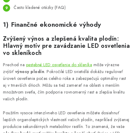
Často kladené otázky (FAQ)
1) Finančné ekonomické výhody
Zvýšený výnos a zlepšená kvalita plodín:
Hlavný motív pre zavádzanie LED osvetlenia
vo skleníkoch
Prechod na
pestebné LED osvetlenie do skleníka
môže výrazne
zvýšiť
výnosy plodín
. Pokročilé LED svietidlá dokážu regulovať
úroveň osvetlenia počas celého roka a zabezpečujú optimálny rast
aj v tmavších dňoch. Môžu sa tiež zamerať na oblasti s menším
množstvom svetla, čím podporia rovnomerný rast a zlepšia kvalitu
vašich plodín.
Použitím vysoce intenzívneho LED osvetlenia môžete dosiahnuť
lepších organoleptických vlastností vašich plodín, napríklad zvýšenej
produkcie sekundárnych metabolitov rastlín. To znamená, že vaše