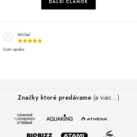
ĎALŠÍ ČLÁNOK
Michal
Som spoko
Z
á
Značky ktoré predávame
(a viac...)
p
ä
t
i
e