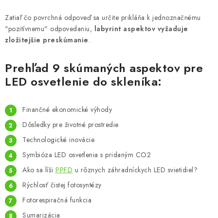
Podmienky o ochrane osobných údajov
Zatiaľ čo povrchná odpoveď sa určite prikláňa k jednoznačnému
"pozitívnemu" odpovedaniu,
labyrint aspektov vyžaduje
zložitejšie preskúmanie
.
Prehľad 9 skúmaných aspektov pre
LED osvetlenie do skleníka:
Finančné ekonomické výhody
Dôsledky pre životné prostredie
Technologické inovácie
Symbióza LED osvetlenia s pridaným CO2
Ako sa líši
PPFD
u rôznych záhradníckych LED svietidiel?
Rýchlosť čistej fotosyntézy
Fotorespiračná funkcia
Sumarizácia