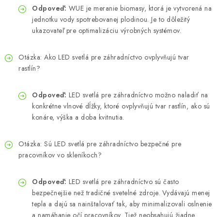
Odpoveď:
WUE je meranie biomasy, ktorá je vytvorená na
jednotku vody spotrebovanej plodinou. Je to dôležitý
ukazovateľ pre optimalizáciu výrobných systémov.
Otázka: Ako LED svetlá pre záhradníctvo ovplyvňujú tvar
rastlín?
Odpoveď:
LED svetlá pre záhradníctvo možno naladiť na
konkrétne vlnové dĺžky, ktoré ovplyvňujú tvar rastlín, ako sú
konáre, výška a doba kvitnutia.
Otázka: Sú LED svetlá pre záhradníctvo bezpečné pre
pracovníkov vo skleníkoch?
Odpoveď:
LED svetlá pre záhradníctvo sú často
bezpečnejšie než tradičné svetelné zdroje. Vydávajú menej
tepla a dajú sa nainštalovať tak, aby minimalizovali oslnenie
a namáhanie očí pracovníkov. Tiež neobsahujú žiadne