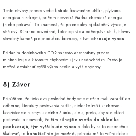
Tento chybný proces vedie k strate fixovaného uhlíka, plytvaniu
energiou a zdrojmi, pričom nevzniká žiadna chemická energia
(alebo potrava). To znamená, že potenciálny aj skutočný výnos je
strátový. Súhrnne povedané, fotorespirácia odčerpáva uhlík, hlavný
stavebný kameň pre produkciu biomasy, a tým
ohrozuje výnos
.
Pridaním doplnkového CO2 sa tento alternatívny proces
minimalizuje a k tomuto chybovému javu nedochádza. Preto je
možné dosiahnuť vyšší výkon rastlín a vyššie výnosy.
8) Záver
Pripúšťam, že tieto dva posledné body sme možno mali zaradiť do
odbornej literatúry pestovania rastlín, nielenže kvôli zachovaniu
konzistencie a zmyslu celého článku, ale aj preto, aby si niektorí
pestovatelia neuverili, že
čím silnejšie svetlo do skleníka
poobzerajú, tým vyšší bude výnos
a dalo by sa to nekonečne
škálovať, to
bohužiaľ nie je možné
, príroda má to veľmi dobre