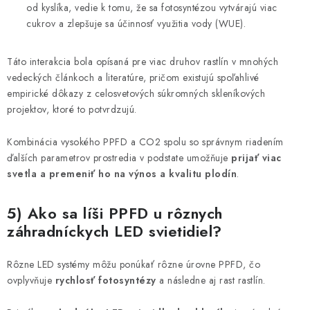
od kyslíka, vedie k tomu, že sa fotosyntézou vytvárajú viac
cukrov a zlepšuje sa účinnosť využitia vody (WUE).
Táto interakcia bola opísaná pre viac druhov rastlín v mnohých
vedeckých článkoch a literatúre, pričom existujú spoľahlivé
empirické dôkazy z celosvetových súkromných skleníkových
projektov, ktoré to potvrdzujú.
Kombinácia vysokého PPFD a CO2 spolu so správnym riadením
ďalších parametrov prostredia v podstate umožňuje
prijať viac
svetla a premeniť ho na výnos a kvalitu plodín
.
5) Ako sa líši PPFD u rôznych
záhradníckych LED svietidiel?
Rôzne LED systémy môžu ponúkať rôzne úrovne PPFD, čo
ovplyvňuje
rychlosť fotosyntézy
a následne aj rast rastlín.