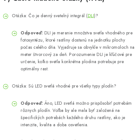
Otázka: Čo je denný svetelný integrál (
DLI
)?
Odpoveď:
DLI je meranie množstva svetla vhodného pre
fotosyntézu, ktoré rastliny dostanú na jednotku plochy
počas celého dňa. Vyjadruje sa obvykle v mikromoloch na
meter štvorcový za deň. Porozumenie DLI je kľúčové pre
určenie, koľko svetla konkrétna plodina potrebuje pre
optimálny rast.
Otázka: Sú LED svetlá vhodné pre všetky typy plodín?
Odpoveď:
Áno, LED svetlá možno prispôsobiť potrebám
rôznych plodín. Voľba by ale mala byť založená na
špecifických potrebách každého druhu rastliny, ako je
intenzita, kvalita a doba osvetlenia.