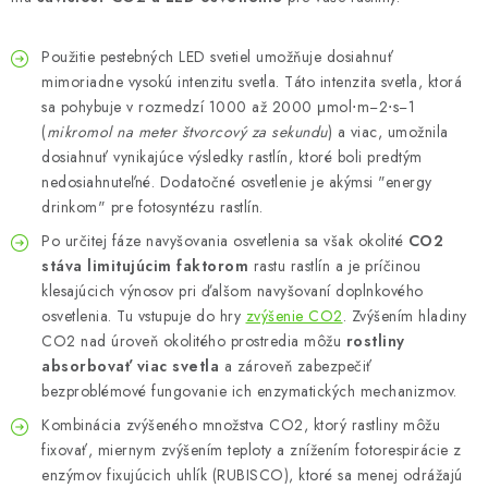
Použitie pestebných LED svetiel umožňuje dosiahnuť
mimoriadne vysokú intenzitu svetla. Táto intenzita svetla, ktorá
sa pohybuje v rozmedzí 1000 až 2000 μmol⋅m−2⋅s−1
(
mikromol na meter štvorcový za sekundu
) a viac, umožnila
dosiahnuť vynikajúce výsledky rastlín, ktoré boli predtým
nedosiahnuteľné. Dodatočné osvetlenie je akýmsi "energy
drinkom" pre fotosyntézu rastlín.
Po určitej fáze navyšovania osvetlenia sa však okolité
CO2
stáva limitujúcim faktorom
rastu rastlín a je príčinou
klesajúcich výnosov pri ďalšom navyšovaní doplnkového
osvetlenia. Tu vstupuje do hry
zvýšenie CO2
. Zvýšením hladiny
CO2 nad úroveň okolitého prostredia môžu
rostliny
absorbovať viac svetla
a zároveň zabezpečiť
bezproblémové fungovanie ich enzymatických mechanizmov.
Kombinácia zvýšeného množstva CO2, ktorý rastliny môžu
fixovať, miernym zvýšením teploty a znížením fotorespirácie z
enzýmov fixujúcich uhlík (RUBISCO), ktoré sa menej odrážajú