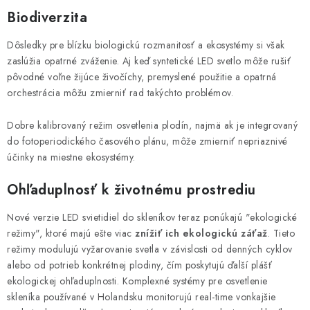
Biodiverzita
Dôsledky pre blízku biologickú rozmanitosť a ekosystémy si však
zaslúžia opatrné zváženie. Aj keď syntetické LED svetlo môže rušiť
pôvodné voľne žijúce živočíchy, premyslené použitie a opatrná
orchestrácia môžu zmierniť rad takýchto problémov.
Dobre kalibrovaný režim osvetlenia plodín, najmä ak je integrovaný
do fotoperiodického časového plánu, môže zmierniť nepriaznivé
účinky na miestne ekosystémy.
Ohľaduplnosť k životnému prostrediu
Nové verzie LED svietidiel do skleníkov teraz ponúkajú "ekologické
režimy", ktoré majú ešte viac
znížiť ich ekologickú záťaž
. Tieto
režimy modulujú vyžarovanie svetla v závislosti od denných cyklov
alebo od potrieb konkrétnej plodiny, čím poskytujú ďalší plášť
ekologickej ohľaduplnosti. Komplexné systémy pre osvetlenie
skleníka používané v Holandsku monitorujú real-time vonkajšie