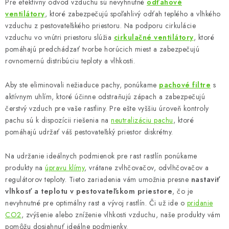
Pre efektívny odvod vzduchu sú nevyhnutné
odťahové
e
ventilátory
, ktoré zabezpečujú spoľahlivý odťah teplého a vlhkého
p
vzduchu z pestovateľského priestoru. Na podporu cirkulácie
r
vzduchu vo vnútri priestoru slúžia
cirkulačné ventilátory
, ktoré
v
pomáhajú predchádzať tvorbe horúcich miest a zabezpečujú
k
rovnomernú distribúciu teploty a vlhkosti.
y
Aby ste eliminovali nežiaduce pachy, ponúkame
pachové filtre
s
v
aktívnym uhlím, ktoré účinne odstraňujú zápach a zabezpečujú
ý
čerstvý vzduch pre vaše rastliny. Pre ešte vyššiu úroveň kontroly
p
pachu sú k dispozícii riešenia na
neutralizáciu pachu
, ktoré
i
pomáhajú udržať váš pestovateľský priestor diskrétny.
s
u
Na udržanie ideálnych podmienok pre rast rastlín ponúkame
produkty na
úpravu klímy
, vrátane zvlhčovačov, odvlhčovačov a
regulátorov teploty. Tieto zariadenia vám umožnia presne
nastaviť
vlhkosť a teplotu v pestovateľskom priestore
, čo je
nevyhnutné pre optimálny rast a vývoj rastlín. Či už ide o
pridanie
CO2
, zvýšenie alebo zníženie vlhkosti vzduchu, naše produkty vám
pomôžu dosiahnuť ideálne podmienky.