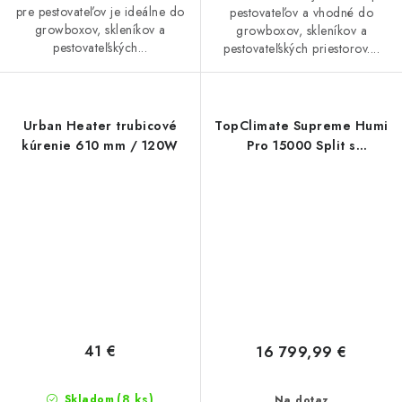
pre pestovateľov je ideálne do
pestovateľov a vhodné do
growboxov, skleníkov a
growboxov, skleníkov a
pestovateľských...
pestovateľských priestorov....
Urban Heater trubicové
TopClimate Supreme Humi
kúrenie 610 mm / 120W
Pro 15000 Split s
príslušenstvom
41 €
16 799,99 €
(8 ks)
Skladom
Na dotaz