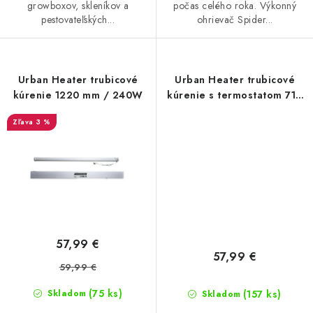
growboxov, skleníkov a
počas celého roka. Výkonný
pestovateľských...
ohrievač Spider...
Urban Heater trubicové
Urban Heater trubicové
kúrenie 1220 mm / 240W
kúrenie s termostatom 710
mm / 90W
3 %
57,99 €
57,99 €
59,99 €
(75 ks)
(157 ks)
Skladom
Skladom