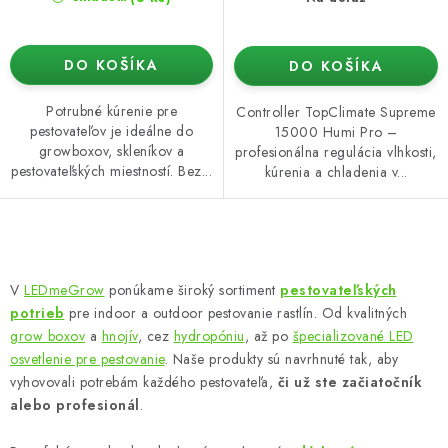
DO KOŠÍKA
DO KOŠÍKA
Potrubné kúrenie pre
Controller TopClimate Supreme
pestovateľov je ideálne do
15000 Humi Pro –
growboxov, skleníkov a
profesionálna regulácia vlhkosti,
pestovateľských miestností. Bez...
kúrenia a chladenia v...
O
v
V
LEDmeGrow
ponúkame široký sortiment
pestovateľských
l
potrieb
pre indoor a outdoor pestovanie rastlín. Od kvalitných
á
grow boxov
a
hnojív
, cez
hydropóniu
, až po
špecializované LED
d
osvetlenie pre pestovanie
. Naše produkty sú navrhnuté tak, aby
vyhovovali potrebám každého pestovateľa,
či už ste začiatočník
a
alebo profesionál
.
c
i