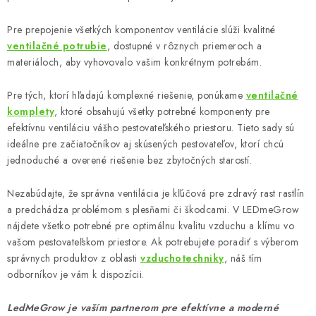
Pre prepojenie všetkých komponentov ventilácie slúži kvalitné
ventilačné potrubie
, dostupné v rôznych priemeroch a
materiáloch, aby vyhovovalo vašim konkrétnym potrebám.
Pre tých, ktorí hľadajú komplexné riešenie, ponúkame
ventilačné
komplety
, ktoré obsahujú všetky potrebné komponenty pre
efektívnu ventiláciu vášho pestovateľského priestoru. Tieto sady sú
ideálne pre začiatočníkov aj skúsených pestovateľov, ktorí chcú
jednoduché a overené riešenie bez zbytočných starostí.
Nezabúdajte, že správna ventilácia je kľúčová pre zdravý rast rastlín
a predchádza problémom s plesňami či škodcami. V LEDmeGrow
nájdete všetko potrebné pre optimálnu kvalitu vzduchu a klímu vo
vašom pestovateľskom priestore. Ak potrebujete poradiť s výberom
správnych produktov z oblasti
vzduchotechniky
, náš tím
odborníkov je vám k dispozícii.
LedMeGrow je vaším partnerom pre efektívne a moderné