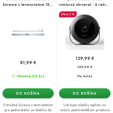
o
p
Podmienky o ochrane osobných údajov
kúrenie s termostatom 1510
vnútorný ohrievač - 4 režimy
mm / 190W
+ 24-hodinový časovač
d
r
7 %
u
o
k
d
t
u
o
k
v
t
o
129,99 €
v
81,99 €
139,99 €
(16 ks)
Skladom
Na dotaz
DO KOŠÍKA
DO KOŠÍKA
Potrubné kúrenie s termostatom
Udržujte ideálnu teplotu vo
pre pestovateľov je ideálne do
vašom pestovateľskom priestore