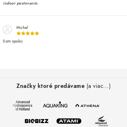
indoor pestovanie.
Michal
Som spoko
Z
á
Značky ktoré predávame
(a viac...)
p
ä
t
i
e