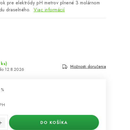
ztok pre elektródy pH metrov plnené 3 molárnom
idu draselného.
Viac informácií
 ks)
Možnosti doručenia
12.8.2026
 %
DPH
cena:
DO KOŠÍKA