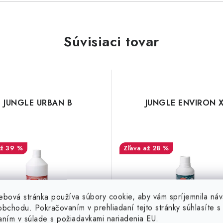
Súvisiaci tovar
JUNGLE URBAN B
JUNGLE ENVIRON 
až 39 %
až 28 %
ebová stránka používa súbory cookie, aby vám spríjemnila náv
bchodu. Pokračovaním v prehliadaní tejto stránky súhlasíte s 
250 ml
1 l
5 l
25 l
250 ml
1 l
5 l
aním v súlade s požiadavkami nariadenia EU.