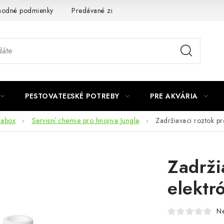
odné podmienky
Predávané značky
Kontakt
Podmienky 
PESTOVATEĽSKÉ POTREBY
PRE AKVÁRIA
dabox
Servisní chemie pro hnojiva Jungle
Zadržiavaci roztok p
Zadrži
elektr
N