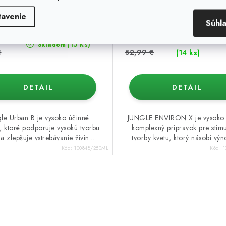
tavenie
Súhl
€
45,99 €
Dodanie 1-3 dn
od
(15 ks)
Skladom
€
52,99 €
(14 ks)
DETAIL
DETAIL
gle Urban B je vysoko účinné
JUNGLE ENVIRON X je vysoko 
, ktoré podporuje vysokú tvorbu
komplexný prípravok pre stim
 a zlepšuje vstrebávanie živín...
tvorby kvetu, ktorý násobí výno
Kód:
100848/250ML
Kód:
1