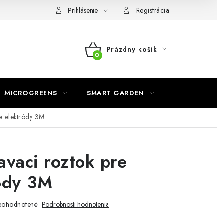
o ochrane osobných údajov
Prihlásenie
Registrácia
Prázdny košík
NÁKUPNÝ
KOŠÍK
MICROGREENS
SMART GARDEN
re elektródy 3M
avaci roztok pre
ódy 3M
eohodnotené
Podrobnosti hodnotenia