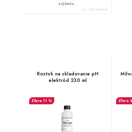
zvýšeniu...
Kód:
100839/500ML
Roztok na skladovanie pH
Milw
elektród 230 ml
11 %