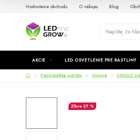
Prejsť
Hodnotenie obchodu
O nákupu
Blog
Obch
na
obsah
AKCIE
LED OSVETLENIE PRE RASTLINY
Domov
Pestovateľské potreby
Hnojivá
JUNGLE in
27 %