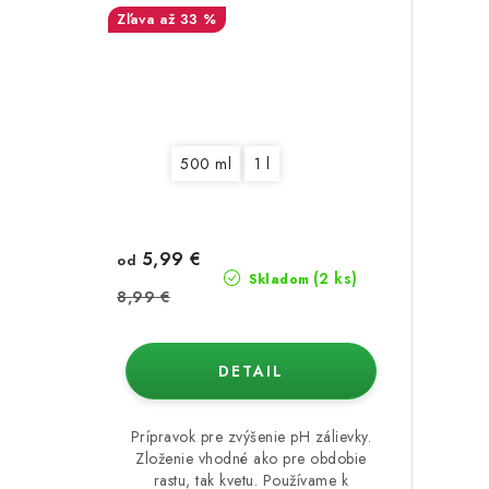
až 33 %
500 ml
1 l
5,99 €
od
(2 ks)
Skladom
8,99 €
DETAIL
Prípravok pre zvýšenie pH zálievky.
Zloženie vhodné ako pre obdobie
rastu, tak kvetu. Používame k