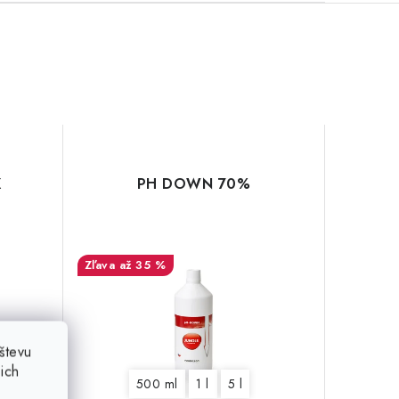
X
PH DOWN 70%
až 35 %
števu
ich
500 ml
1 l
5 l