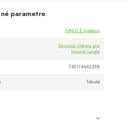
né parametre
JUNGLE indabox
Servisná chémia pre
hnojivá Jungle
745114463258
o
Tekuté