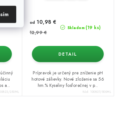
asím
10,98 €
í
od
(19 ks)
Skladom
12,99 €
DETAIL
účinný
Prípravok je určený pre zníženie pH
uláciu
hotové zálievky. Nové zloženie sa 56
s a...
hm.% Kyseliny fosforečnej v p...
00823/250ML
Kód:
100837/500ML