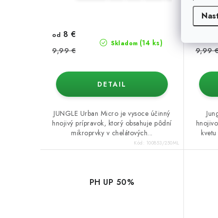
Nas
8 €
8 
od
od
(14 ks)
Skladom
9,99 €
9,99 
DETAIL
JUNGLE Urban Micro je vysoce účinný
Jun
hnojivý prípravok, ktorý obsahuje pôdní
hnojivo
mikroprvky v chelátových...
kvetu
Kód:
100853/250ML
PH UP 50%