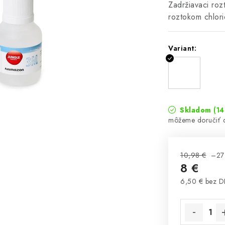
Zadržiavaci ro
roztokom chlor
Variant:
Skladom
(14
10,98 €
–27
8 €
6,50 € bez 
Jednotková 