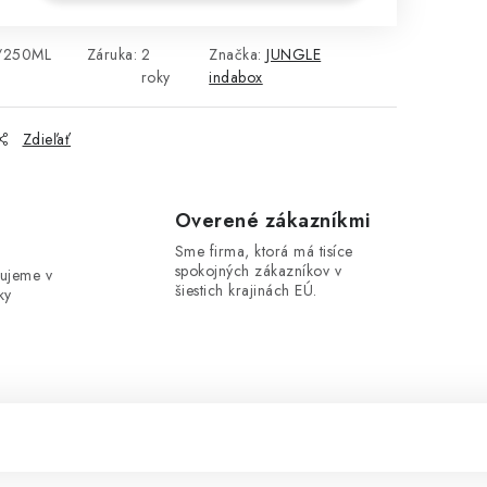
/250ML
Záruka
:
2
Značka:
JUNGLE
roky
indabox
Zdieľať
e
Overené zákazníkmi
Sme firma, ktorá má tisíce
spokojných zákazníkov v
ujeme v
šiestich krajinách EÚ.
ky