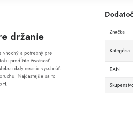
Dodatoč
Značka
re držanie
Kategória
je vhodný a potrebný pre
oku predĺžite životnosť
alebo nikdy nesmie vyschnúť.
EAN
ruchu. Najčastejšie sa to
 pH.
Skupenstv