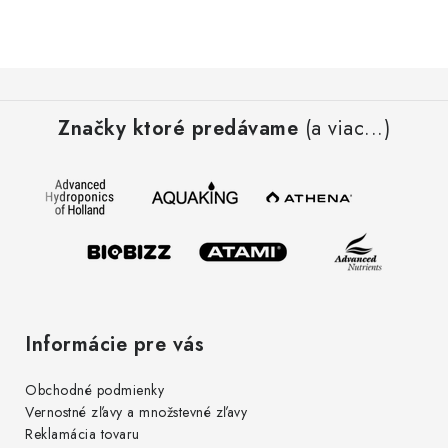
c
i
e
Z
p
á
r
Značky ktoré predávame
(a viac...)
p
v
ä
k
t
y
i
v
e
ý
p
i
s
Informácie pre vás
u
Obchodné podmienky
Vernostné zľavy a množstevné zľavy
Reklamácia tovaru