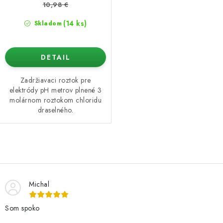
10,98 €
(14 ks)
Skladom
DETAIL
Zadržiavaci roztok pre
elektródy pH metrov plnené 3
molárnom roztokom chloridu
draselného.
O
v
l
Michal
á
d
Som spoko
a