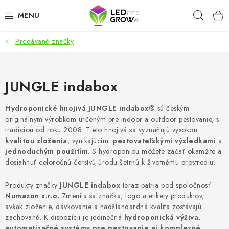
Prejsť
Hľad
na
obsah
Predávané značky
AKCIE
LED OSVETLENIE PRE RASTLINY
JUNGLE indabox
PESTOVATEĽSKÉ POTREBY
Hydroponické hnojivá JUNGLE indabox®
sú českým
originálnym výrobkom určeným pre indoor a outdoor pestovanie, s
PRE AKVÁRIA
tradíciou od roku 2008. Tieto hnojivá sa vyznačujú vysokou
kvalitou zloženia
, vynikajúcimi
pestovateľskými výsledkami
a
MICROGREENS
jednoduchým použitím
. S hydroponiou môžete začať okamžite a
dosiahnuť celoročnú čerstvú úrodu šetrnú k životnému prostrediu.
SMART GARDEN
Produkty značky
JUNGLE indabox
teraz patria pod spoločnosť
Numazon s.r.o.
Zmenila sa značka, logo a etikety produktov,
Hodnotenie obchodu
O nákupu
Blog
avšak zloženie, dávkovanie a nadštandardná kvalita zostávajú
zachované. K dispozícii je jedinečná
hydroponická výživa
,
Obchodné podmienky
Predávané značky
Kontakt
automatizačné systémy pre pestovanie aj komplexné