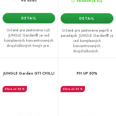
(4 ks)
Na dotaz
Skladom
DETAIL
DETAIL
Určené pre pestovanie ruží.
Určené pre pestovanie paprík a
JUNGLE Garden® je rad
paradajok. JUNGLE Garden® je
komplexných koncentrovaných
rad komplexných
dvojzložkových hnojív pre...
koncentrovaných
dvojzložkových...
JUNGLE Garden G11 CHILLI
PH UP 50%
až 32 %
až 33 %