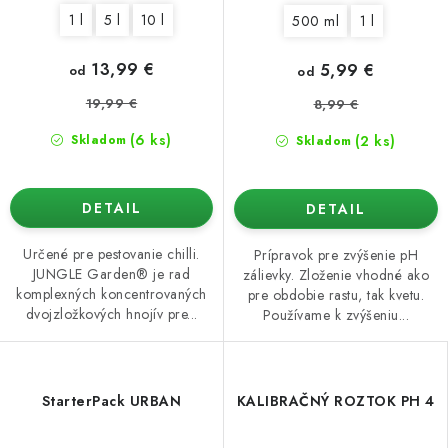
1 l
5 l
10 l
500 ml
1 l
13,99 €
5,99 €
od
od
19,99 €
8,99 €
(6 ks)
(2 ks)
Skladom
Skladom
DETAIL
DETAIL
Určené pre pestovanie chilli.
Prípravok pre zvýšenie pH
JUNGLE Garden® je rad
zálievky. Zloženie vhodné ako
komplexných koncentrovaných
pre obdobie rastu, tak kvetu.
dvojzložkových hnojív pre...
Používame k zvýšeniu...
StarterPack URBAN
KALIBRAČNÝ ROZTOK PH 4