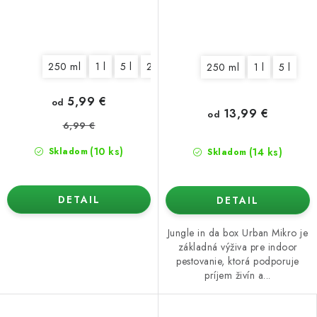
250 ml
1 l
5 l
25 l
250 ml
1 l
5 l
5,99 €
od
13,99 €
od
6,99 €
(10 ks)
(14 ks)
Skladom
Skladom
DETAIL
DETAIL
Jungle in da box Urban Mikro je
základná výživa pre indoor
pestovanie, ktorá podporuje
príjem živín a...