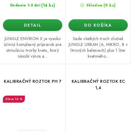
(14 ks)
(9 ks)
Dodanie 1-3 dní
Skladom
DETAIL
DO KOŠÍKA
JUNGLE ENVIRON X je vysoko
Sada všetkých troch zložiek
účinný komplexný prípravok pre
JUNGLE URBAN (A, MIKRO, B v
stimuláciu tvorby kvetu, ktorý
litrových baleniach) plus 1 liter
násobí výnos a...
kvetového...
KALIBRAČNÝ ROZTOK PH 7
KALIBRAČNÝ ROZTOK EC
1,4
16 %