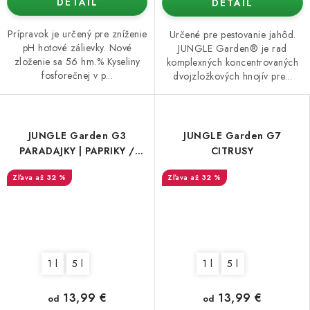
DETAIL
DETAIL
Prípravok je určený pre zníženie
Určené pre pestovanie jahôd.
pH hotové zálievky. Nové
JUNGLE Garden® je rad
zloženie sa 56 hm.% Kyseliny
komplexných koncentrovaných
fosforečnej v p...
dvojzložkových hnojív pre...
JUNGLE Garden G3
JUNGLE Garden G7
PARADAJKY | PAPRIKY /
CITRUSY
PLOD
až 32 %
až 32 %
1 l
5 l
1 l
5 l
13,99 €
13,99 €
od
od