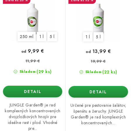
až 20 %
až 32 %
u
o
k
d
t
u
o
k
250 ml
1 l
5 l
1 l
5 l
v
t
o
9,99 €
13,99 €
od
od
v
11,99 €
19,99 €
(29 ks)
(22 ks)
Skladom
Skladom
DETAIL
DETAIL
JUNGLE Garden® je rad
Určené pre pestovanie šalátov,
komplexných koncentrovaných
špenátu a žeruchy. JUNGLE
dvojzložkových hnojív pre
Garden® je rad komplexných
ideálne rast i plod. Vhodné
koncentrovaných...
pre...