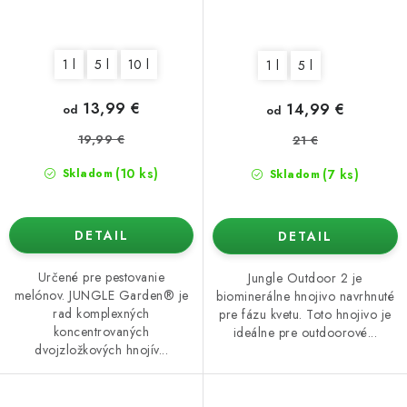
1 l
5 l
10 l
1 l
5 l
13,99 €
14,99 €
od
od
19,99 €
21 €
(10 ks)
(7 ks)
Skladom
Skladom
DETAIL
DETAIL
Určené pre pestovanie
Jungle Outdoor 2 je
melónov. JUNGLE Garden® je
biominerálne hnojivo navrhnuté
rad komplexných
pre fázu kvetu. Toto hnojivo je
koncentrovaných
ideálne pre outdoorové...
dvojzložkových hnojív...