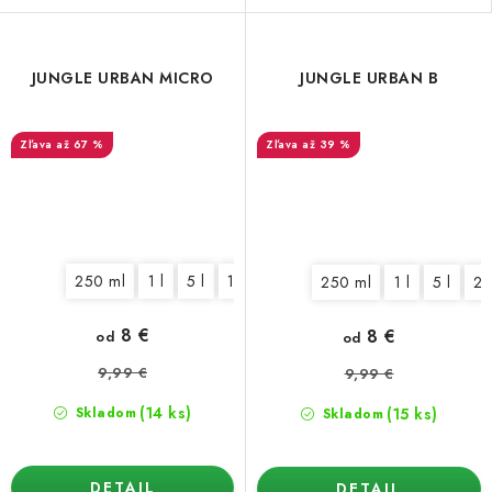
JUNGLE URBAN MICRO
JUNGLE URBAN B
až 67 %
až 39 %
250 ml
1 l
5 l
10 l
25 l
250 ml
1 l
5 l
25
8 €
8 €
od
od
9,99 €
9,99 €
(14 ks)
(15 ks)
Skladom
Skladom
DETAIL
DETAIL