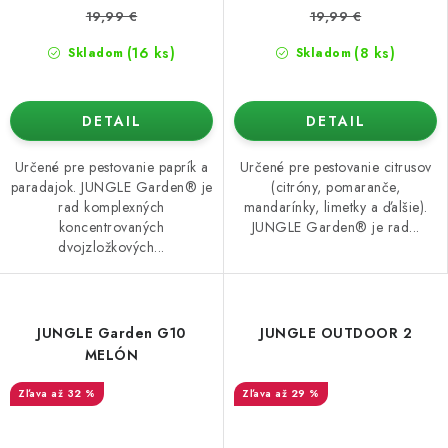
19,99 €
19,99 €
(16 ks)
(8 ks)
Skladom
Skladom
DETAIL
DETAIL
Určené pre pestovanie paprík a
Určené pre pestovanie citrusov
paradajok. JUNGLE Garden® je
(citróny, pomaranče,
rad komplexných
mandarínky, limetky a ďalšie).
koncentrovaných
JUNGLE Garden® je rad...
dvojzložkových...
JUNGLE Garden G10
JUNGLE OUTDOOR 2
MELÓN
až 32 %
až 29 %