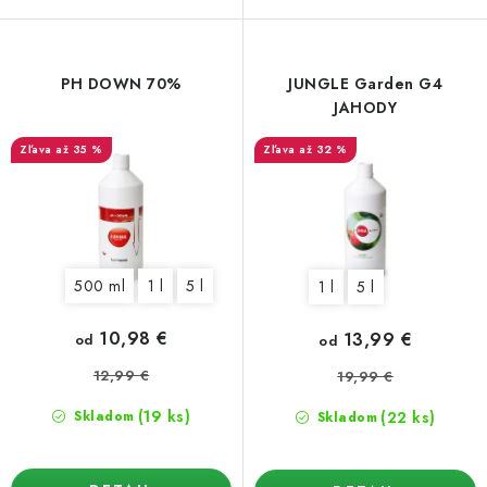
PH DOWN 70%
JUNGLE Garden G4
JAHODY
až 35 %
až 32 %
500 ml
1 l
5 l
1 l
5 l
10,98 €
13,99 €
od
od
12,99 €
19,99 €
(19 ks)
(22 ks)
Skladom
Skladom