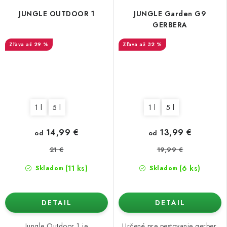
JUNGLE OUTDOOR 1
JUNGLE Garden G9
GERBERA
až 29 %
až 32 %
1 l
5 l
1 l
5 l
14,99 €
13,99 €
od
od
21 €
19,99 €
(11 ks)
(6 ks)
Skladom
Skladom
DETAIL
DETAIL
Jungle Outdoor 1 je
Určené pre pestovanie gerber.