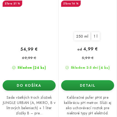
21 %
16 %
250 ml
1 l
4,99 €
54,99 €
od
69,99 €
5,99 €
(24 ks)
(4 ks)
Skladom
Skladom 2-5 dní
DO KOŠÍKA
DETAIL
Sada všetkých troch zložiek
Kalibračné pufer pH4 pre
JUNGLE URBAN (A, MIKRO, B v
kalibráciu pH metrov. Slúži aj
litrových baleniach) + 1 liter
ako uchovávací roztok pre
zložky B – pre...
niektoré typy pH elektród.