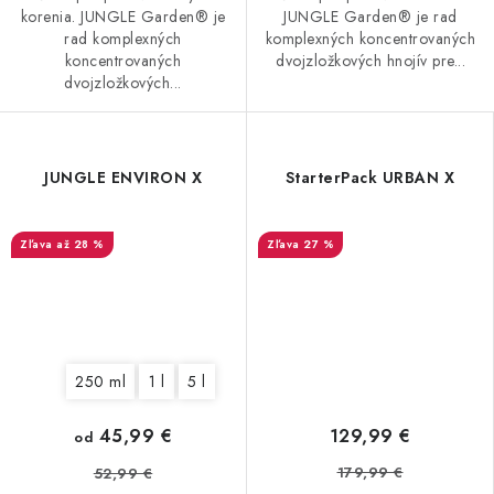
korenia. JUNGLE Garden® je
JUNGLE Garden® je rad
rad komplexných
komplexných koncentrovaných
koncentrovaných
dvojzložkových hnojív pre...
dvojzložkových...
JUNGLE ENVIRON X
StarterPack URBAN X
až 28 %
27 %
250 ml
1 l
5 l
45,99 €
129,99 €
od
179,99 €
52,99 €