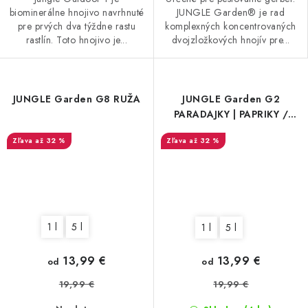
biominerálne hnojivo navrhnuté
JUNGLE Garden® je rad
pre prvých dva týždne rastu
komplexných koncentrovaných
rastlín. Toto hnojivo je...
dvojzložkových hnojív pre...
JUNGLE Garden G8 RUŽA
JUNGLE Garden G2
PARADAJKY | PAPRIKY /
RAST
až 32 %
až 32 %
1 l
5 l
1 l
5 l
13,99 €
13,99 €
od
od
19,99 €
19,99 €