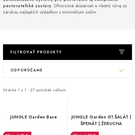
Podmienky o ochrane osobných údajov
pestovateľské zostavy
. Dlhoročné skúsenosti a vlastný vývoj sú
zárukou najlepších výsledkov s minimálnym úsilím.
FILTROVAŤ PRODUKTY
V
R
ODPORÚČAME
ý
a
p
d
i
e
Stránka
1
z
1
-
27
položiek celkom
s
n
p
i
r
e
JUNGLE Garden Base
JUNGLE Garden G1 ŠALÁT |
o
p
ŠPENÁT | ŽERUCHA
d
r