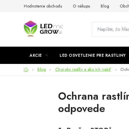
Prejsť
Hodnotenie obchodu
O nákupu
Blog
Obch
na
obsah
AKCIE
LED OSVETLENIE PRE RASTLINY
Domov
Blog
Choroby rastlín a ako ich riešiť
Ochr
Ochrana rastlí
odpovede