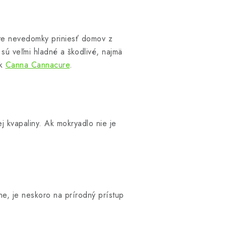
ete nevedomky priniesť domov z
 sú veľmi hladné a škodlivé, najmä
ok
Canna Cannacure
.
ej kvapaliny. Ak mokryadlo nie je
ne, je neskoro na prírodný prístup