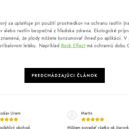
ý sa uplatňuje pri použití prostriedkov na ochranu rastlín (na
ov alebo rastlín bezpečná z hľadiska zdravia. Ekologické pr
znamená, že plody môžete konzumovať ihneď po aplikácii. V pr
príbalovom letáku. Napríklad
Rock Effect
má ochrannú dobu 0
PREDCHÁDZAJÚCI ČLÁNOK
loslav Uram
Martin
poľahlivý obchod.
Môžem povedať všetko ok žiarovk