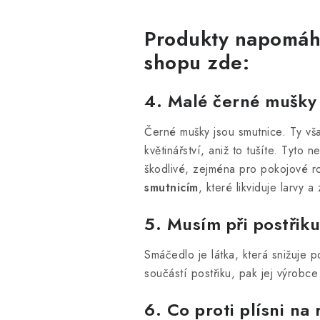
Produkty napomáha
shopu zde:
4. Malé černé mušky o
Černé mušky jsou smutnice. Ty vša
květinářství, aniž to tušíte. Tyto 
škodlivé, zejména pro pokojové ro
smutnicím
, které likviduje larvy 
5. Musím při postřik
Smáčedlo je látka, která snižuje 
součástí postřiku, pak jej výrobce
6. Co proti plísni na