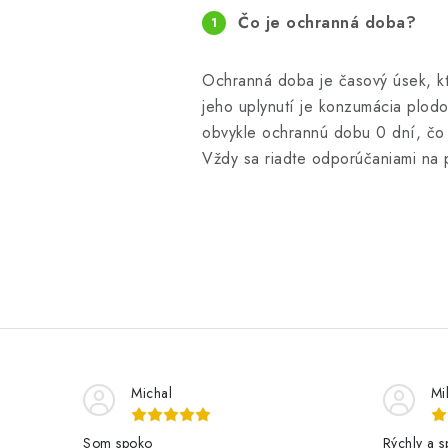
Čo je ochranná doba?
Ochranná doba je časový úsek, ktor
jeho uplynutí je konzumácia plod
obvykle ochrannú dobu 0 dní, čo 
Vždy sa riadte odporúčaniami na 
Michal
Mi
Som spoko
Rýchly a s