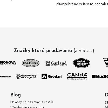
plnospektralne 2x10w na baobab r
kvitne krásne
Značky ktoré predávame
(a viac...)
Blog
D
Návody na pestovanie rastlín
S
S
Všeobecné rady a tipy