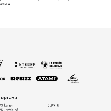
astie a
oprava
PS kuriér
5,99 €
PS - výdajné