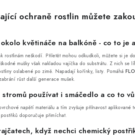
jící ochraně rostlin můžete zako
kolo květináče na balkóně - co to je a 
k rostlinám neškodí. Přiletět mohou odkudkoli, můžete si je 
neškodné mušky však nakladou vajíčka do substrátu. Z nich se lí
stliny oslabené po zimě. Napadají kořínky, listy. Pomáhá
FLO
a zabrání růst další generace mušek.
u stromů používat i smáčedlo a co to v
povrchové napětí materiálu a tím zvyšuje přilnavost aplikované
 postřiků doporučuje přimíchat.
 rajčatech, když nechci chemický postři