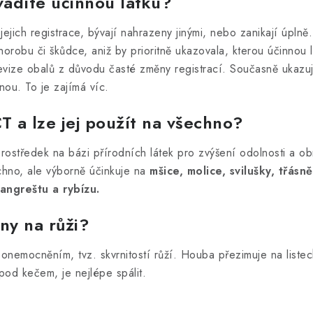
ádíte účinnou látku?
jejich registrace, bývají nahrazeny jinými, nebo zanikají úpln
orobu či škůdce, aniž by prioritně ukazovala, kterou účinnou 
revize obalů z důvodu časté změny registrací. Současně ukazu
nou. To je zajímá víc.
 a lze jej použít na všechno?
rostředek na bázi přírodních látek pro zvýšení odolnosti a obr
chno, ale výborně účinkuje na
mšice, molice, svilušky, třásn
angreštu a rybízu.
rny na růži?
nemocněním, tvz. skvrnitostí růží. Houba přezimuje na listec
pod kečem, je nejlépe spálit.