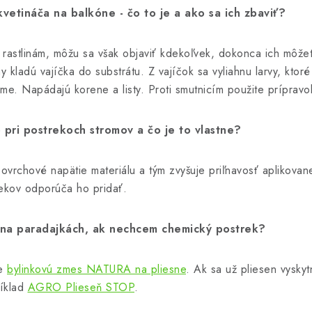
vetináča na balkóne - čo to je a ako sa ich zbaviť?
rastlinám, môžu sa však objaviť kdekoľvek, dokonca ich môž
 kladú vajíčka do substrátu. Z vajíčok sa vyliahnu larvy, ktoré
ime. Napádajú korene a listy.
Proti smutnicím použite príprav
pri postrekoch stromov a čo je to vlastne?
povrchové napätie materiálu a tým zvyšuje priľnavosť aplikovan
ekov odporúča ho pridať.
 na paradajkách, ak nechcem chemický postrek?
te
bylinkovú zmes NATURA na pliesne
. Ak sa už pliesen vyskyt
ríklad
AGRO Plieseň STOP
.