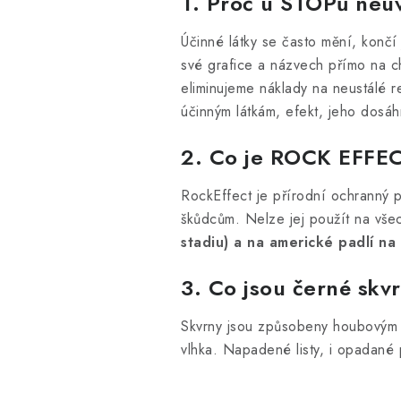
1. Proč u STOPů neuv
Účinné látky se často mění, končí 
své grafice a názvech přímo na ch
eliminujeme náklady na neustálé 
účinným látkám, efekt, jeho dosáh
2. Co je ROCK EFFECT
RockEffect je přírodní ochranný p
škůdcům. Nelze jej použít na vše
stadiu) a na americké padlí na 
3. Co jsou černé skv
Skvrny jsou způsobeny houbovým o
vlhka. Napadené listy, i opadané 