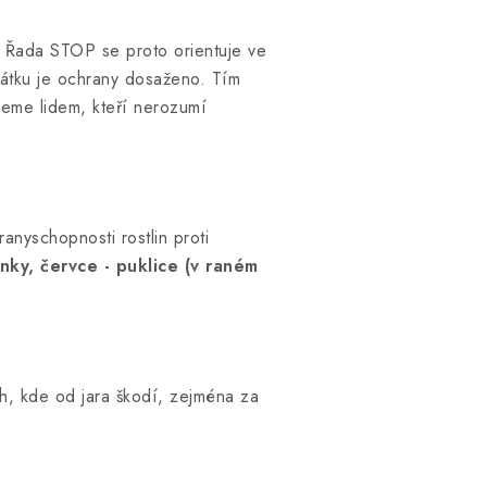
ě. Řada STOP se proto orientuje ve
látku je ochrany dosaženo. Tím
jeme lidem, kteří nerozumí
anyschopnosti rostlin proti
ěnky, červce - puklice (v raném
h, kde od jara škodí, zejména za