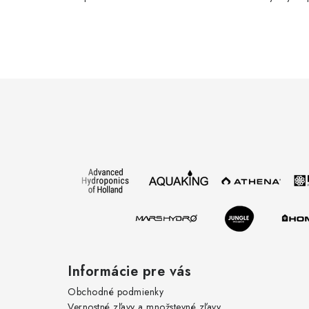
Z
á
p
ä
t
i
e
Informácie pre vás
Obchodné podmienky
Vernostné zľavy a množstevné zľavy