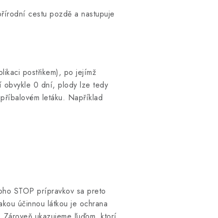
 přírodní cestu pozdě a nastupuje
ikaci postřikem), po jejímž
 obvykle 0 dní, plody lze tedy
 příbalovém letáku. Například
Mnoho STOP prípravkov sa preto
akou účinnou látkou je ochrana
í. Zároveň ukazujeme ľuďom, ktorí