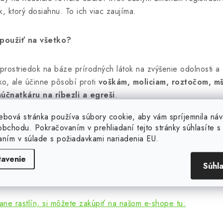
, ktorý dosiahnu. To ich viac zaujíma.
 použiť na všetko?
prostriedok na báze prírodných látok na zvýšenie odolnosti a 
o, ale účinne pôsobí proti
voškám, moliciam, roztočom, mš
účnatkáru na ríbezli a egreši
.
ebová stránka používa súbory cookie, aby vám spríjemnila náv
i?
bchodu. Pokračovaním v prehliadaní tejto stránky súhlasíte s 
aním v súlade s požiadavkami nariadenia EU.
rením nazývaným škvrnitkosť ruže. Huba prezimuje na listoch 
tavenie
 aj opadané pod kríkom, je najlepšie spáliť. Prevencia je mož
Súhl
uží.
ane rastlín, si môžete zakúpiť na našom e-shope tu: