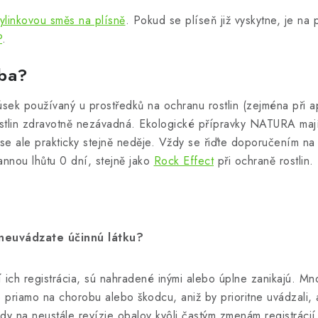
inkovou směs na plísně
. Pokud se plíseň již vyskytne, je na
P
.
oba?
sek používaný u prostředků na ochranu rostlin (zejména při apl
ostlin zdravotně nezávadná. Ekologické přípravky NATURA mají
se ale prakticky stejně neděje. Vždy se řiďte doporučením na
nnou lhůtu 0 dní, stejně jako
Rock Effect
při ochraně rostlin.
neuvádzate účinnú látku?
í ich registrácia, sú nahradené inými alebo úplne zanikajú. 
 priamo na chorobu alebo škodcu, aniž by prioritne uvádzali, 
ady na neustále revízie obalov kvôli častým zmenám registráci