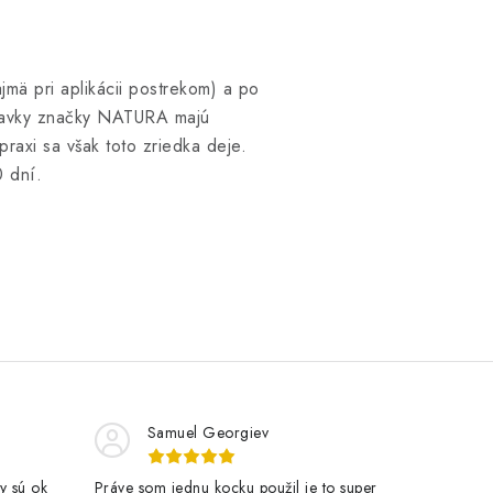
jmä pri aplikácii postrekom) a po
ípravky značky NATURA majú
axi sa však toto zriedka deje.
 dní.
Samuel Georgiev
y sú ok
Práve som jednu kocku použil je to super