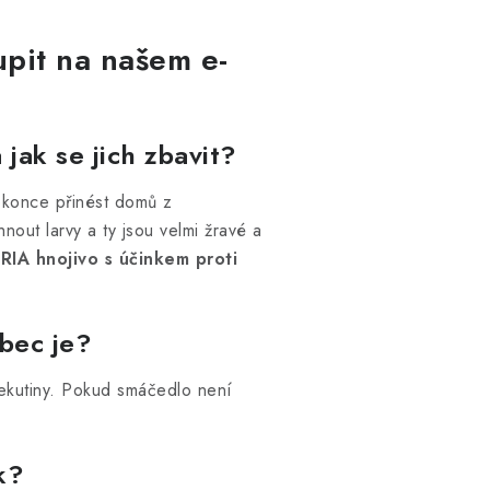
upit na našem e-
jak se jich zbavit?
dokonce přinést domů z
hnout larvy a ty jsou velmi žravé a
RIA hnojivo s účinkem proti
ůbec je?
 tekutiny. Pokud smáčedlo není
k?