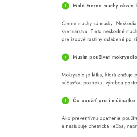
Malé čierne muchy okolo k
Čierne muchy sú mušky. Neškodia 
kvetinárstva. Tieto neškodné muchy
pre izbové rastliny oslabené po z
Musím používať mokryadlo 
Mokryadlo je látka, ktorá znižuje 
súčasťou postreku, výrobca postr
Čo použiť proti múčnatke
Ako preventívnu opatrenie použi
a nastupuje chemická liečba, nap