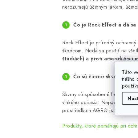
nerozumejú účinným látkam, účinok
Čo je Rock Effect a dá sa
Rock Effect je prírodný ochranný 
škodcom. Nedá sa použiť na všetk
štádiách) a proti americkému m
Táto w
Čo sú čierne škvrny na ruž
nášho o
použív
Škvrny sú spôsobené hubovým ocho
Nas
vlhkého počasia. Napadnuté listy,
prostriedkom AGRO na ochranu r
Produkty, ktoré pomáhajú pri ochr