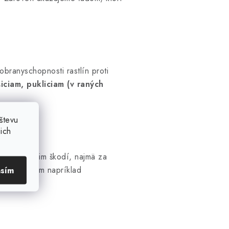
obranyschopnosti rastlín proti
iciam, pukliciam (v raných
števu
ich
a od jari im škodí, najmä za
ná ošetrením napríklad
asím