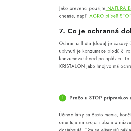
Jako prevenci použijte
NATURA Byl
chemie, např.
AGRO plíseň STO
7. Co je ochranná d
Ochranná lhůta (doba) je časový ú
uplynutí je konzumace plodů či r
konzumovat ihned po aplikaci. To 
KRISTALON jako hnojivo má ochra
Prečo u STOP prípravkov 
Účinné látky sa často menia, konč
orientuje na svojom obale a názve
dosiahnutá. Tým sa eliminujú nákl