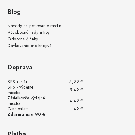
Blog
Návody na pestovanie rastlín
Všeobecné rady a tipy
Odborné články
Dávkovanie pre hnojivá
Doprava
SPS kuriér
5,99 €
SPS - výdajné
5,49 €
miesto
Zásielkovňa výdajné
4,49 €
miesto
Geis paleta
49 €
Zdarma nad 90 €
Platba