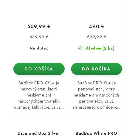
559,99 €
490 €
639,99 €
599,99 €
(2 ks)
Na dotaz
Skladom
DO KOŠÍKA
DO KOŠÍKA
BudBox PRO XXL+ je
BudBox PRO XL+ je
pestovný stan, ktorý
pestovný stan, ktorý
nesklame ani
nesklame ani náročných
náročnýchpestovateľov
pestovateľov, či už
domácej kultivácie, či už...
stenadšenec domáceho...
Diamond Box Silver
BudBox White PRO