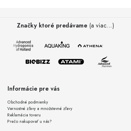
Z
á
Značky ktoré predávame
(a viac...)
p
ä
t
i
e
Informácie pre vás
Obchodné podmienky
Vernostné zľavy a množstevné zľavy
Reklamácia tovaru
Prečo nakupovať u nás?