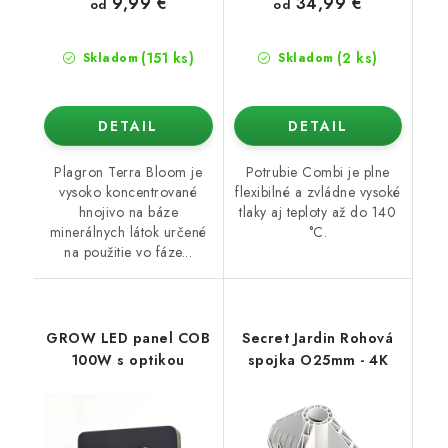
9,99 €
34,99 €
od
od
(151 ks)
(2 ks)
Skladom
Skladom
DETAIL
DETAIL
Plagron Terra Bloom je
Potrubie Combi je plne
vysoko koncentrované
flexibilné a zvládne vysoké
hnojivo na báze
tlaky aj teploty až do 140
minerálnych látok určené
°C.
na použitie vo fáze...
GROW LED panel COB
Secret Jardin Rohová
100W s optikou
spojka O25mm - 4K