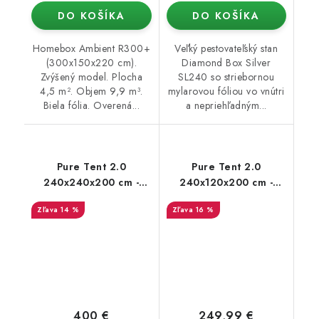
DO KOŠÍKA
DO KOŠÍKA
Homebox Ambient R300+
Veľký pestovateľský stan
(300x150x220 cm).
Diamond Box Silver
Zvýšený model. Plocha
SL240 so striebornou
4,5 m². Objem 9,9 m³.
mylarovou fóliou vo vnútri
Biela fólia. Overená...
a nepriehľadným...
Pure Tent 2.0
Pure Tent 2.0
240x240x200 cm -
240x120x200 cm -
pestovateľský stan
pestovateľský stan
14 %
16 %
400 €
249,99 €