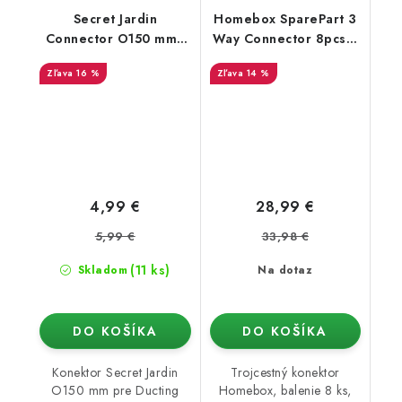
Secret Jardin
Homebox SparePart 3
Connector O150 mm -
Way Connector 8pcs /
konektor pro Ducting
Set (16mm)
16 %
14 %
Flange (16mm)
4,99 €
28,99 €
5,99 €
33,98 €
(11 ks)
Skladom
Na dotaz
DO KOŠÍKA
DO KOŠÍKA
Konektor Secret Jardin
Trojcestný konektor
O150 mm pre Ducting
Homebox, balenie 8 ks,