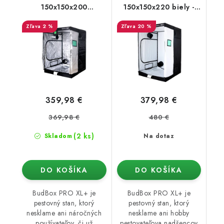
150x150x200
150x150x220 biely -
strieborný - rastové
vyššia verzia
2 %
20 %
stan
359,98 €
379,98 €
369,98 €
480 €
(2 ks)
Skladom
Na dotaz
DO KOŠÍKA
DO KOŠÍKA
BudBox PRO XL+ je
BudBox PRO XL+ je
pestovný stan, ktorý
pestovný stan, ktorý
nesklame ani náročných
nesklame ani hobby
používateľov, či už
pestovateľova nadšencov