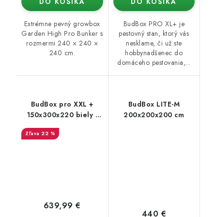
DO KOŠÍKA
DO KOŠÍKA
Extrémne pevný growbox
BudBox PRO XL+ je
Garden High Pro Bunker s
pestovný stan, ktorý vás
rozmermi 240 × 240 ×
nesklame, či už ste
240 cm.
hobbynadšenec do
domáceho pestovania,...
BudBox pro XXL +
BudBox LITE-M
150x300x220 biely -
200x200x200 cm
rastové stan
22 %
639,99 €
440 €