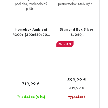
podlaha, vodeodolný
pestovateľov. Stabilný a...
plášť...
Homebox Ambient
Diamond Box Silver
R300+ (300x150x220
SL240,
cm)
240x240x200cm
3 %
599,99 €
719,99 €
619,99 €
(5 ks)
Skladom
Vypredané