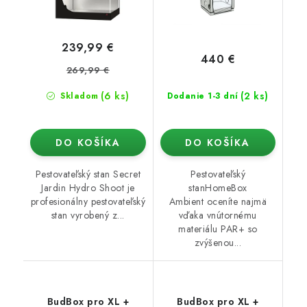
239,99 €
440 €
269,99 €
(6 ks)
(2 ks)
Skladom
Dodanie 1-3 dní
DO KOŠÍKA
DO KOŠÍKA
Pestovateľský stan Secret
Pestovateľský
Jardin Hydro Shoot je
stanHomeBox
profesionálny pestovateľský
Ambient oceníte najmä
stan vyrobený z...
vďaka vnútornému
materiálu PAR+ so
zvýšenou...
BudBox pro XL +
BudBox pro XL +