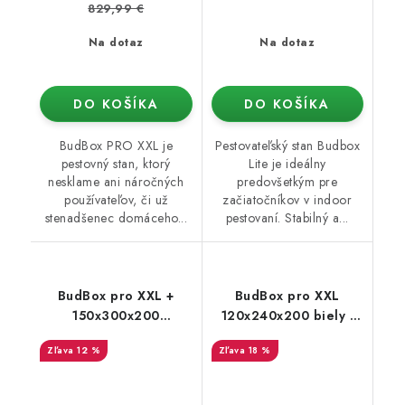
829,99 €
Na dotaz
Na dotaz
DO KOŠÍKA
DO KOŠÍKA
BudBox PRO XXL je
Pestovateľský stan Budbox
pestovný stan, ktorý
Lite je ideálny
nesklame ani náročných
predovšetkým pre
používateľov, či už
začiatočníkov v indoor
stenadšenec domáceho...
pestovaní. Stabilný a...
BudBox pro XXL +
BudBox pro XXL
150x300x200
120x240x200 biely -
strieborný - rastové
rastové stan
12 %
18 %
stan