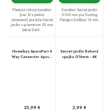
Plastový rohový konektor
Konektor Secret Jardin
(tvar XI s piatimi
O100 mm pre Ducting
ramenami) pre tyče Secret
Flange s hrúbkou 16 mm.
Jardin s priemerom 25 mm
(série Dark...
Homebox SparePart 4
Secret Jardin Rohová
Way Connector 4pcs /
spojka O16mm - 4K
Set (16mm)
23,99 €
2,99 €