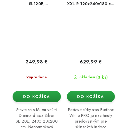
SL120E,
XXL-R 120x240x180 cm
240x120x200cm
- skosený
349,98 €
629,99 €
(3 ks)
Vypredané
Skladom
DO KOŠÍKA
DO KOŠÍKA
Stavte sa s fóliou vnútri
Pestovateľský stan Budbox
Diamond Box Silver
White PRO je navrhnutý
SL120E, 240x120x200
predovšetkým pre
cm. Nepremokavá
skúsených indoor