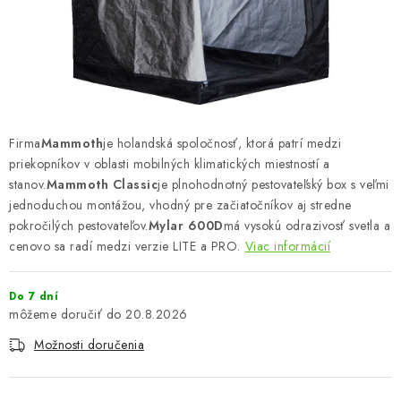
Podmienky o ochrane osobných údajov
Firma
Mammoth
je holandská spoločnosť, ktorá patrí medzi
priekopníkov v oblasti mobilných klimatických miestností a
stanov.
Mammoth Classic
je plnohodnotný pestovateľský box s veľmi
jednoduchou montážou, vhodný pre začiatočníkov aj stredne
pokročilých pestovateľov.
Mylar 600D
má vysokú odrazivosť svetla a
cenovo sa radí medzi verzie LITE a PRO.
Viac informácií
Do 7 dní
20.8.2026
Možnosti doručenia