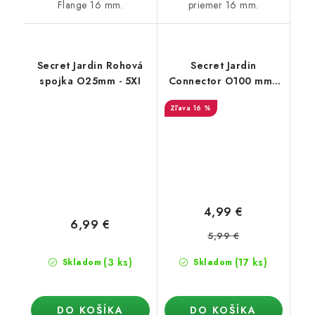
Flange 16 mm.
priemer 16 mm.
Secret Jardin Rohová
Secret Jardin
spojka O25mm - 5XI
Connector O100 mm -
konektor pro Ducting
16 %
Flange (16mm)
4,99 €
6,99 €
5,99 €
(3 ks)
(17 ks)
Skladom
Skladom
DO KOŠÍKA
DO KOŠÍKA