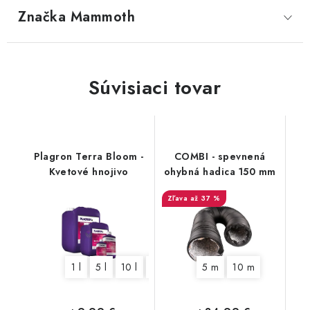
Značka
 Mammoth
Súvisiaci tovar
Plagron Terra Bloom -
COMBI - spevnená
Kvetové hnojivo
ohybná hadica 150 mm
až 37 %
1 l
5 l
10 l
20 l
5 m
10 m