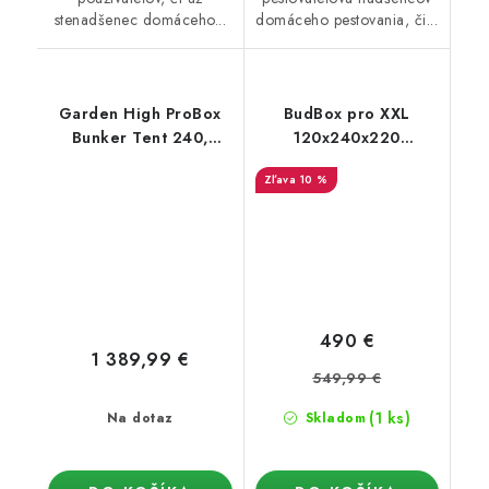
stenadšenec domáceho...
domáceho pestovania, či...
Garden High ProBox
BudBox pro XXL
Bunker Tent 240,
120x240x220
240x240x240 cm
strieborný - vyššia
10 %
verzia
490 €
1 389,99 €
549,99 €
(1 ks)
Na dotaz
Skladom