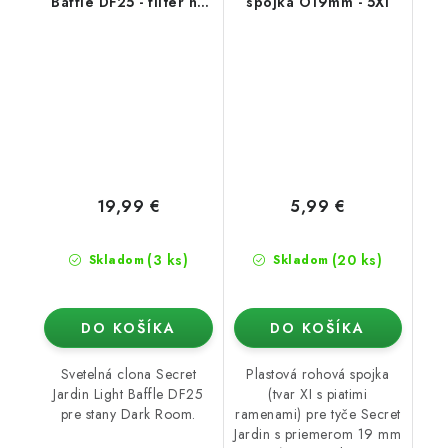
Baffle DF25 - filter na
spojka O19mm - 5XI
stan (Dark Room)
19,99 €
5,99 €
(3 ks)
(20 ks)
Skladom
Skladom
DO KOŠÍKA
DO KOŠÍKA
Svetelná clona Secret
Plastová rohová spojka
Jardin Light Baffle DF25
(tvar XI s piatimi
pre stany Dark Room.
ramenami) pre tyče Secret
Jardin s priemerom 19 mm