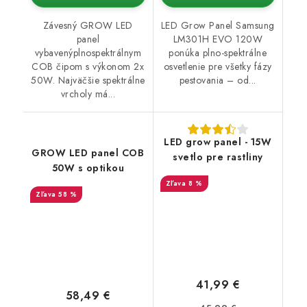
Závesný GROW LED
LED Grow Panel Samsung
panel
LM301H EVO 120W
vybavenýplnospektrálnym
ponúka plno-spektrálne
COB čipom s výkonom 2x
osvetlenie pre všetky fázy
50W. Najväčšie spektrálne
pestovania – od...
vrcholy má...
LED grow panel - 15W
GROW LED panel COB
svetlo pre rastliny
50W s optikou
8 %
58 %
41,99 €
58,49 €