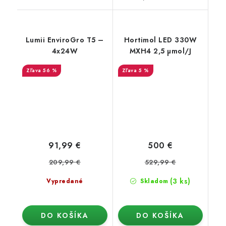
Lumii EnviroGro T5 –
Hortimol LED 330W
4x24W
MXH4 2,5 µmol/J
56 %
5 %
91,99 €
500 €
209,99 €
529,99 €
(3 ks)
Vypredané
Skladom
DO KOŠÍKA
DO KOŠÍKA