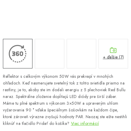
Podmienky o ochrane osobných údajov
+ ďalšie (7)
Reflektor s celkovým výkonom 50W vás prekvapí v mnohých
ohľadoch. Keď nasmerujete svetelný tok z tohto svietidla priamo na
rastliny, je to, akoby ste im dodali energiu z 5 plechoviek Red Bullu
naraz. Spektrálne zloženie dopĺňajú LED diódy pre širší záber.
Máme tu plné spektrum s výkonom 3×50W a upraveným uhlom
vyžarovania 90 ° vďaka špeciálnym šošovkám na každom čipe,
ktoré zároveň výrazne zvyšujú hodnoty PAR. Naozaj ste ešte nestihli
kliknúť na tlačidlo Pridať do košíka?
Viac informácií