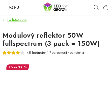
Prejsť
Hľad
na
obsah
LedMeGrow
AKCIE
Modulový reflektor 50W
LED OSVETLENIE PRE RASTLINY
fullspectrum (3 pack = 150W)
PESTOVATEĽSKÉ POTREBY
48 hodnotení
Podrobnosti hodnotenia
PRE AKVÁRIA
29 %
MICROGREENS
SMART GARDEN
Hodnotenie obchodu
O nákupu
Blog
Obchodné podmienky
Predávané značky
Kontakt