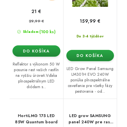
21 €
159,99 €
29,99 €
(100 ks)
Skladom
Do 3-4 týždňov
DO KOŠÍKA
DO KOŠÍKA
Reflektor s výkonom 50 W
LED Grow Panel Samsung
posunie rast vašich rastlín
LM301H EVO 240W
na vyššiu úroveň.Vďaka
ponúka plnospektrálne
plnospektrálnym LED
osvetlenie pre všetky fázy
diódam s...
pestovania - od...
HortiLMG 175 LED
LED grow SAMSUNG
85W Quantum board
panel 240W pre rast