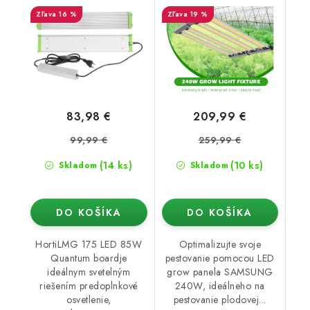
rastlín
16 %
19 %
83,98 €
209,99 €
99,99 €
259,99 €
(14 ks)
(10 ks)
Skladom
Skladom
DO KOŠÍKA
DO KOŠÍKA
HortiLMG 175 LED 85W
Optimalizujte svoje
Quantum boardje
pestovanie pomocou LED
ideálnym svetelným
grow panela SAMSUNG
riešením predoplnkové
240W, ideálneho na
osvetlenie,
pestovanie plodovej...