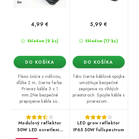
4,99 €
5,99 €
(9 ks)
(17 ks)
Skladom
Skladom
DO KOŠÍKA
DO KOŠÍKA
Flexo šnúra s vidlicou,
Táto čierna káblová spojka
dĺžka 2 m, čierna farba.
umožňuje bezpečné
Prierez kábla 3 x 1
zapojenie vo vlhkých
mm.2Na bezpečné
priestoroch. Spojíte káble s
prepojenie kábla so...
prierezom...
Modulový reflektor
LED grow reflektor
50W LED osvetlenie
IP65 50W fullspectrum
pre pestovanie rastlín