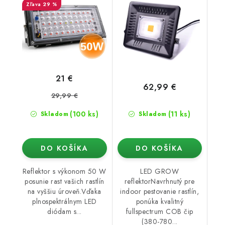
29 %
21 €
62,99 €
29,99 €
(100 ks)
(11 ks)
Skladom
Skladom
DO KOŠÍKA
DO KOŠÍKA
Reflektor s výkonom 50 W
LED GROW
posunie rast vašich rastlín
reflektorNavrhnutý pre
na vyššiu úroveň.Vďaka
indoor pestovanie rastlín,
plnospektrálnym LED
ponúka kvalitný
diódam s...
fullspectrum COB čip
(380-780...