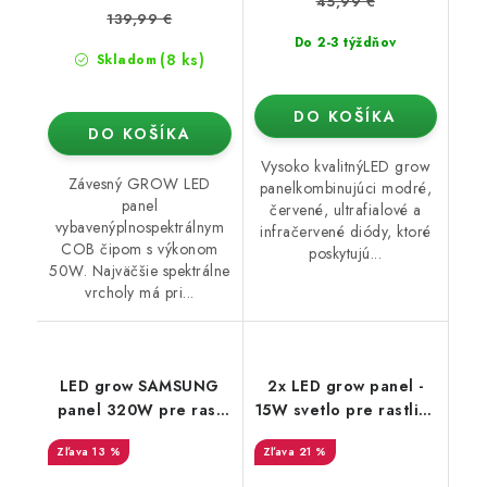
45,99 €
139,99 €
Do 2-3 týždňov
(8 ks)
Skladom
DO KOŠÍKA
DO KOŠÍKA
Vysoko kvalitnýLED grow
Závesný GROW LED
panelkombinujúci modré,
panel
červené, ultrafialové a
vybavenýplnospektrálnym
infračervené diódy, ktoré
COB čipom s výkonom
poskytujú...
50W. Najväčšie spektrálne
vrcholy má pri...
LED grow SAMSUNG
2x LED grow panel -
panel 320W pre rast
15W svetlo pre rastliny
rastlín
(sada 2 kusy - 30W)
13 %
21 %