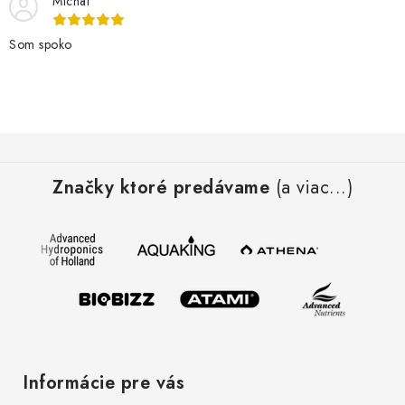
Michal
Som spoko
Z
á
Značky ktoré predávame
(a viac...)
p
ä
t
i
e
Informácie pre vás