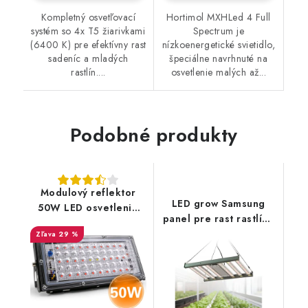
Kompletný osvetľovací
Hortimol MXHLed 4 Full
systém so 4x T5 žiarivkami
Spectrum je
(6400 K) pre efektívny rast
nízkoenergetické svietidlo,
sadeníc a mladých
špeciálne navrhnuté na
rastlín....
osvetlenie malých až...
Podobné produkty
Modulový reflektor
LED grow Samsung
50W LED osvetlenie
panel pre rast rastlín -
pre pestovanie rastlín
240W
29 %