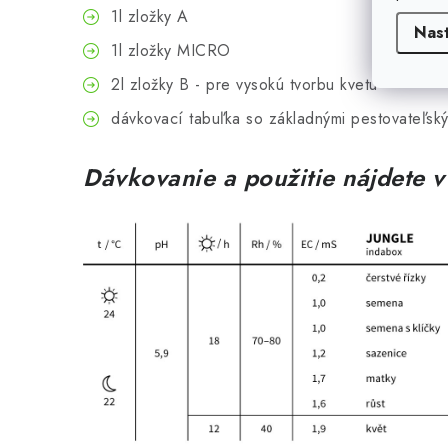
1l zložky A
Nas
1l zložky MICRO
2l zložky B - pre vysokú tvorbu kvetu
dávkovací tabuľka so základnými pestovateľsk
Dávkovanie a použitie nájdete v 