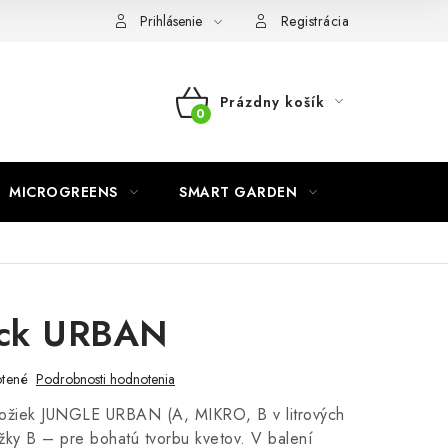
o ochrane osobných údajov
Prihlásenie
Registrácia
Prázdny košík
NÁKUPNÝ
KOŠÍK
MICROGREENS
SMART GARDEN
ack URBAN
tené
Podrobnosti hodnotenia
zložiek JUNGLE URBAN (A, MIKRO, B v litrových
ložky B – pre bohatú tvorbu kvetov. V balení