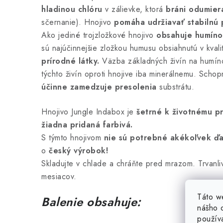
hladinou chlóru
v zálievke, ktorá
bráni odumier
sčernanie). Hnojivo
pomáha udržiavať stabilnú
Ako jediné trojzložkové hnojivo
obsahuje humíno
sú najúčinnejšie zložkou humusu obsiahnutú v kval
prírodné látky.
Väzba základných živín na humíno
týchto živín oproti hnojive iba minerálnemu. Scho
účinne zamedzuje presolenia
substrátu.
Hnojivo Jungle Indabox je
šetrné k životnému p
žiadna pridaná farbivá.
S týmto hnojivom
nie sú potrebné akékoľvek ďa
o
český výrobok!
Skladujte v chlade a chráňte pred mrazom. Trvanli
mesiacov.
Táto w
Balenie obsahuje:
nášho o
použív