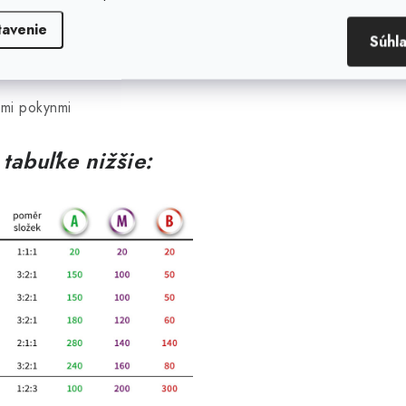
tavenie
Súhl
ými pokynmi
tabuľke nižšie: