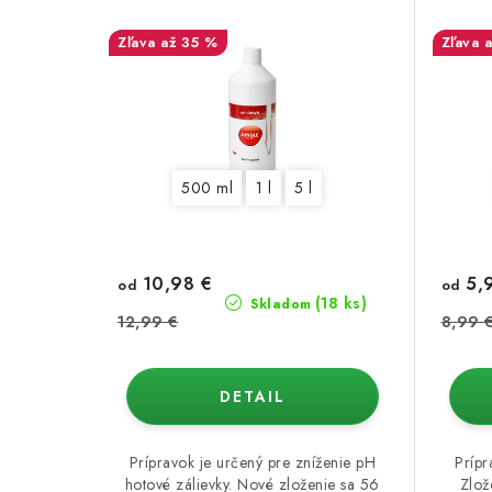
až 35 %
500 ml
1 l
5 l
10,98 €
5,
od
od
(18 ks)
Skladom
12,99 €
8,99 
DETAIL
Prípravok je určený pre zníženie pH
Prípr
hotové zálievky. Nové zloženie sa 56
Zlož