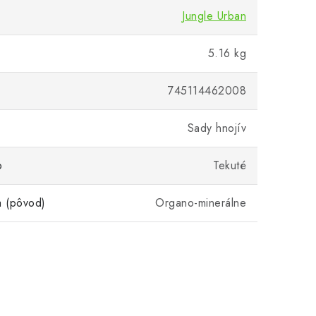
Jungle Urban
5.16 kg
745114462008
Sady hnojív
o
Tekuté
a (pôvod)
Organo-minerálne