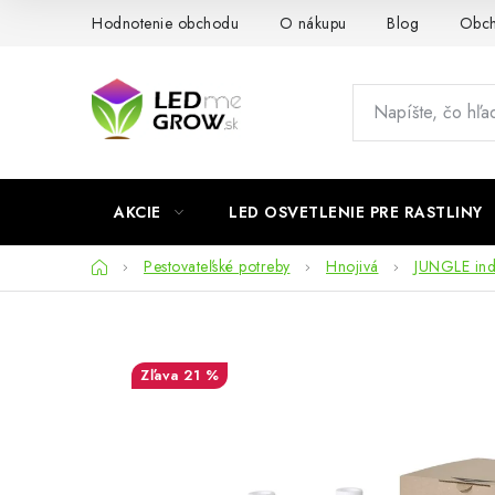
Prejsť
Hodnotenie obchodu
O nákupu
Blog
Obch
na
obsah
AKCIE
LED OSVETLENIE PRE RASTLINY
Domov
Pestovateľské potreby
Hnojivá
JUNGLE in
21 %