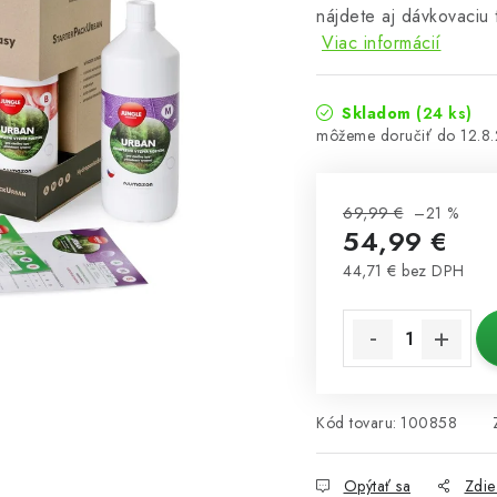
nájdete aj dávkovaciu
Viac informácií
Skladom
(24 ks)
12.8
69,99 €
–21 %
54,99 €
44,71 € bez DPH
Jednotková cena:
Kód tovaru:
100858
Opýtať sa
Zdie