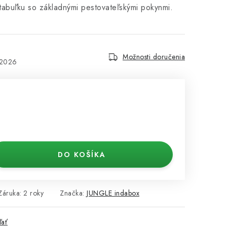
 tabuľku so základnými pestovateľskými pokynmi.
Možnosti doručenia
.2026
DO KOŠÍKA
Záruka
:
2 roky
Značka:
JUNGLE indabox
ľať