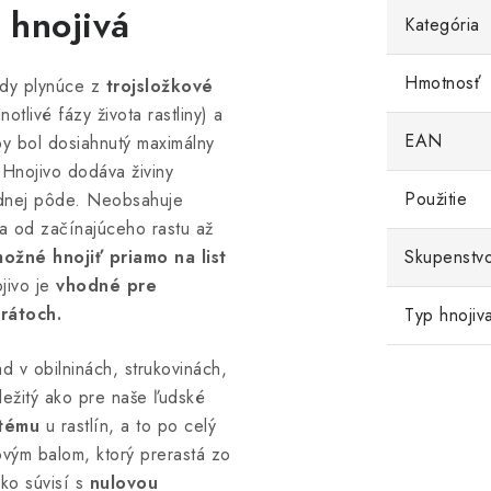
 hnojivá
Kategória
Hmotnosť
ody plynúce z
t
rojsložkové
tlivé fázy života rastliny) a
EAN
by bol dosiahnutý maximálny
 Hnojivo dodáva živiny
Použitie
rodnej pôde. Neobsahuje
a od začínajúceho rastu až
ožné hnojiť priamo na list
Skupenstv
jivo je
vhodné pre
strátoch.
Typ hnojiv
ad v obilninách, strukovinách,
ležitý ako pre naše ľudské
stému
u rastlín, a to po celý
ovým balom, ktorý prerastá zo
ko súvisí s
nulovou