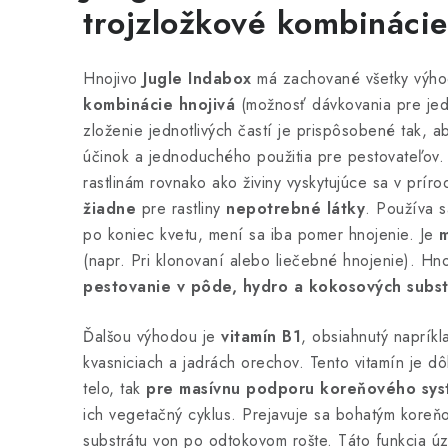
trojzložkové kombinácie
Hnojivo
Jugle Indabox
má zachované všetky výh
kombinácie hnojivá
(možnosť dávkovania pre jedno
zloženie jednotlivých častí je prispôsobené tak, a
účinok a jednoduchého použitia pre pestovateľov.
rastlinám rovnako ako živiny vyskytujúce sa v prí
žiadne
pre rastliny
nepotrebné látky
. Používa s
po koniec kvetu, mení sa iba pomer hnojenie. Je
m
(napr. Pri klonovaní alebo liečebné hnojenie). Hno
pestovanie v pôde, hydro a kokosových sub
Ďalšou výhodou je
vitamín B1
, obsiahnutý napríkl
kvasniciach a jadrách orechov. Tento vitamín je dô
telo, tak
pre masívnu podporu koreňového sy
ich vegetačný cyklus. Prejavuje sa bohatým koreň
substrátu von po odtokovom rošte. Táto funkcia úz