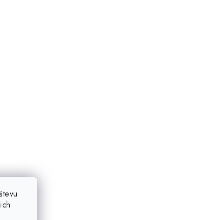
števu
ich