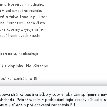
aniu koreňov
(hnednutie,
 pH
zálievkového roztoku.
vé a fulva kyseliny
, ktoré
itnej černozemi, teda
čisto
vé kyseliny zvyšuje príjem
pnosť humínových kyselín
rostrediu
, neobsahuje
lšie doplnky!
Ide výhradne
vosť koncentrátu je 18
ebová stránka používa súbory cookie, aby vám spríjemnila náv
bchodu. Pokračovaním v prehliadaní tejto stránky súhlasíte s 
aním v súlade s požiadavkami nariadenia EU.