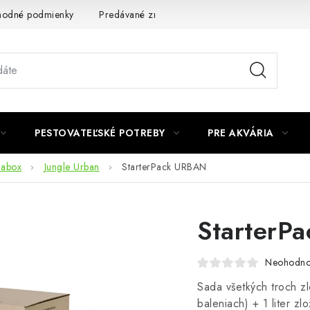
odné podmienky
Predávané značky
Kontakt
Podmienky 
PESTOVATEĽSKÉ POTREBY
PRE AKVÁRIA
dabox
Jungle Urban
StarterPack URBAN
StarterP
Neohodno
Sada všetkých troch 
baleniach) + 1 liter z