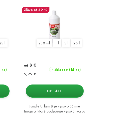
až 39 %
25 l
250 ml
1 l
5 l
25 l
8 €
od
0 ks)
(15 ks)
Skladom
9,99 €
DETAIL
Jungle Urban B je vysoko účinné
hnojivo, ktoré podporuje vysokú tvorbu