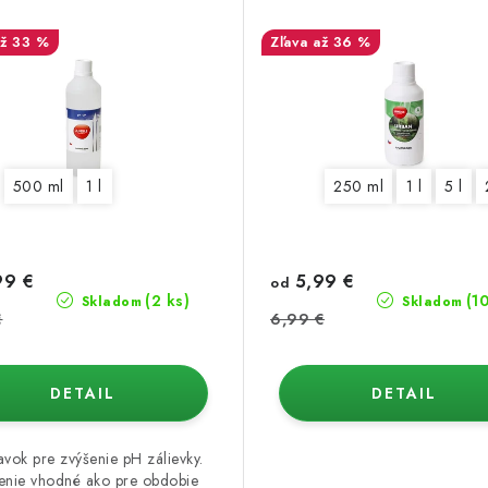
až 33 %
až 36 %
500 ml
1 l
250 ml
1 l
5 l
99 €
5,99 €
od
(2 ks)
(1
Skladom
Skladom
€
6,99 €
DETAIL
DETAIL
avok pre zvýšenie pH zálievky.
enie vhodné ako pre obdobie